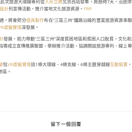
，此次旅游大環線專列從
人形立牌
北京西站發車，將歷時7天，沿途停
設計
列宣傳活動，推介當地文化旅游資源。
FRP
開通，將會把分
道具製作
布在“三區三州”鐵路沿線的豐富旅游資源串聯
VR虛擬實境
深發展。
計
發展，助力帶動“三區三州”深度貧困地區和貧困人口脫貧，文化
過指導成立宣傳推廣聯盟、舉辦推介活動、協調開設旅游專列、線上
驗
包
VR虛擬實境
括1條大環線、4條支線、6條主題穿越線
互動裝置
，
地區。
留下一個回覆