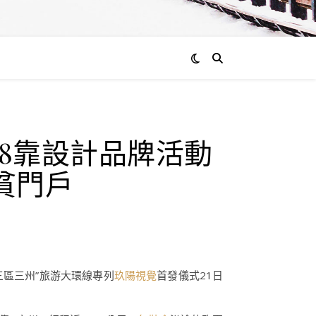
08靠設計品牌活動
貧門戶
三區三州”旅游大環線專列
玖陽視覺
首發儀式21日