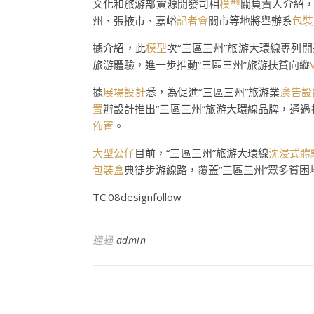
文化和旅游部資源開發司相
模型
關負責人介紹
州、張掖市、嘉峪
記者會
關市等地將舉辦系
包裝
據介紹，此
模型
次“三區三州”旅游大環線專列
旅游體驗，進一步推動“三區三州”旅游扶貧向縱
據
展場設計
悉，為促進“三區三州”旅游業
廣告設
置
辦設計推出“三區三州”旅游大環線品牌，通
佈置
。
大型公仔
目前，“三區三州”旅游大環線
沈浸式體
包裝盒
典徒步游線路，覆蓋“三區三州”眾多貧困
TC:08designfollow
通過
admin