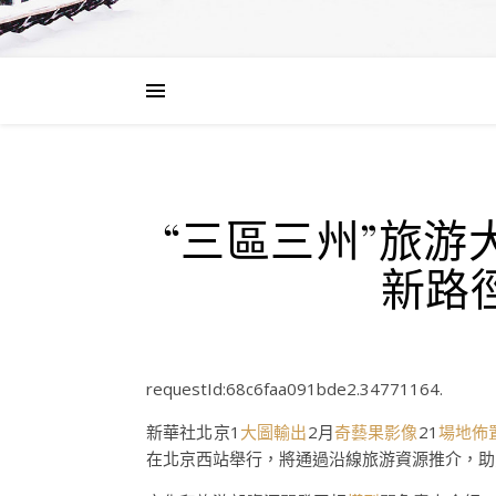
“三區三州”旅游
新路
requestId:68c6faa091bde2.34771164.
新華社北京1
大圖輸出
2月
奇藝果影像
21
場地佈
在北京西站舉行，將通過沿線旅游資源推介，助