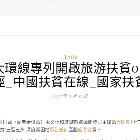
未分類
大環線專列開啟旅游扶貧
徑_中國扶貧在線_國家扶
2025 年 9 月 15 日
置
日電（記者余俊杰）由文化和旅游部資源開發司主辦的
大圖輸出
“
力“三區三州”深度貧困地
廣告設計
區脫
記者會
貧。