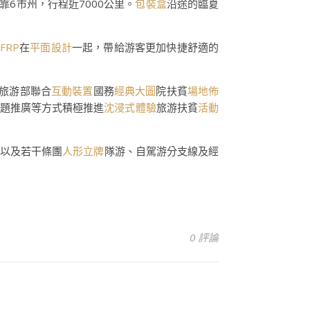
靠6市州，行程近7000公里。
包裝盒
沿途的臨夏
FRP
在
平面設計
一起，帶給游客更加快捷舒適的
和旅游部聯合
互動裝置
國務
經典大圖
院扶貧
場地佈
專題推廣等方式積極推進
沈浸式體驗
旅游扶貧
活動
以及若干條團
人形立牌
隊游、自駕游分支線及經
0 評論