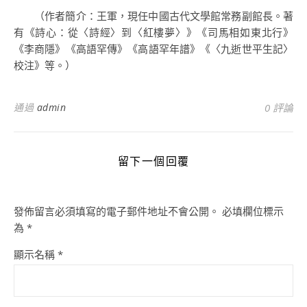
（作者簡介：王軍，現任中國古代文學館常務副館長。著
有《詩心：從〈詩經〉到〈紅樓夢〉》《司馬相如東北行》
《李商隱》《高語罕傳》《高語罕年譜》《〈九逝世平生記〉
校注》等。）
通過
admin
0 評論
留下一個回覆
發佈留言必須填寫的電子郵件地址不會公開。
必填欄位標示
為
*
顯示名稱
*