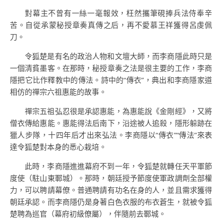
對幕主不曾有一絲一毫報效，枉然攜筆硯捧兵法侍奉辛
苦。自從承蒙秘授章奏真傳之后，再不愛慕王祥獲得呂虔佩
刀。
令狐楚是有名的政治人物和文壇大師，而李商隱此時只是
一個清貧墨客。在那時，秘授章奏之法是很主要的工作，李商
隱把它比作釋教中的傳法。詩中的“傳衣”，典出和李商隱家道
相仿的禪宗六祖惠能的故事。
禪宗五祖弘忍很是承認惠能，為惠能說《金剛經》，又將
僧衣傳給惠能。惠能得法后南下，沿途被人追殺，隱形躲跡在
獵人步隊，十四年后才出來弘法。李商隱以“傳衣”“傳法”來表
達令狐楚對本身的悉心栽培。
此時，李商隱進進幕府不到一年，令狐楚就轉任天平軍節
度使（駐山東鄆城）。那時，朝廷授予節度使軍政調劑全部權
力，可以聘請幕僚。普通聘請有功名在身的人，並且需求獲得
朝廷承認。而李商隱仍是身著白色衣服的布衣蒼生，就被令狐
楚聘為巡官（幕府初級僚屬），伴隨前去鄆城。