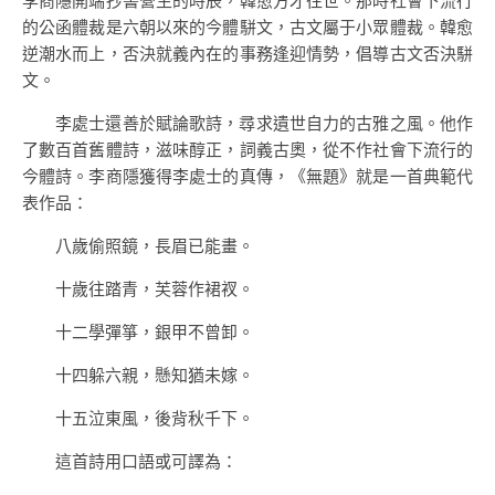
李商隱開端抄書營生的時辰，韓愈方才往世。那時社會下流行
的公函體裁是六朝以來的今體駢文，古文屬于小眾體裁。韓愈
逆潮水而上，否決就義內在的事務逢迎情勢，倡導古文否決駢
文。
李處士還善於賦論歌詩，尋求遺世自力的古雅之風。他作
了數百首舊體詩，滋味醇正，詞義古奧，從不作社會下流行的
今體詩。李商隱獲得李處士的真傳，《無題》就是一首典範代
表作品：
八歲偷照鏡，長眉已能畫。
十歲往踏青，芙蓉作裙衩。
十二學彈箏，銀甲不曾卸。
十四躲六親，懸知猶未嫁。
十五泣東風，後背秋千下。
這首詩用口語或可譯為：