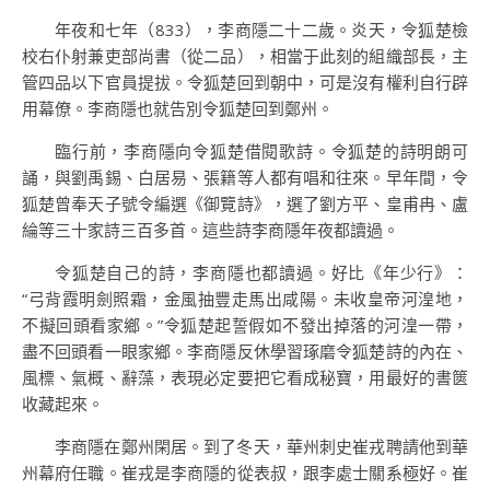
年夜和七年（833），李商隱二十二歲。炎天，令狐楚檢
校右仆射兼吏部尚書（從二品），相當于此刻的組織部長，主
管四品以下官員提拔。令狐楚回到朝中，可是沒有權利自行辟
用幕僚。李商隱也就告別令狐楚回到鄭州。
臨行前，李商隱向令狐楚借閱歌詩。令狐楚的詩明朗可
誦，與劉禹錫、白居易、張籍等人都有唱和往來。早年間，令
狐楚曾奉天子號令編選《御覽詩》，選了劉方平、皇甫冉、盧
綸等三十家詩三百多首。這些詩李商隱年夜都讀過。
令狐楚自己的詩，李商隱也都讀過。好比《年少行》：
“弓背霞明劍照霜，金風抽豐走馬出咸陽。未收皇帝河湟地，
不擬回頭看家鄉。”令狐楚起誓假如不發出掉落的河湟一帶，
盡不回頭看一眼家鄉。李商隱反休學習琢磨令狐楚詩的內在、
風標、氣概、辭藻，表現必定要把它看成秘寶，用最好的書篋
收藏起來。
李商隱在鄭州閑居。到了冬天，華州刺史崔戎聘請他到華
州幕府任職。崔戎是李商隱的從表叔，跟李處士關系極好。崔