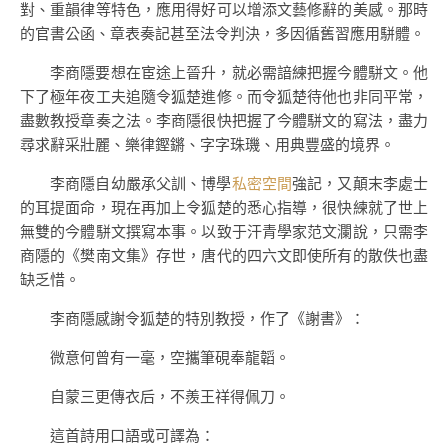
對、重韻律等特色，應用得好可以增添文藝修辭的美感。那時
的官書公函、章表奏記甚至法令判決，多因循舊習應用駢體。
李商隱要想在宦途上晉升，就必需諳練把握今體駢文。他
下了極年夜工夫追隨令狐楚進修。而令狐楚待他也非同平常，
盡數教授章奏之法。李商隱很快把握了今體駢文的寫法，盡力
尋求辭采壯麗、樂律鏗鏘、字字珠璣、用典豐盛的境界。
李商隱自幼嚴承父訓、博學
私密空間
強記，又顛末李處士
的耳提面命，現在再加上令狐楚的悉心指導，很快練就了世上
無雙的今體駢文撰寫本事。以致于汗青學家范文瀾說，只需李
商隱的《樊南文集》存世，唐代的四六文即使所有的散佚也盡
缺乏惜。
李商隱感謝令狐楚的特別教授，作了《謝書》：
微意何曾有一毫，空攜筆硯奉龍韜。
自蒙三更傳衣后，不羨王祥得佩刀。
這首詩用口語或可譯為：