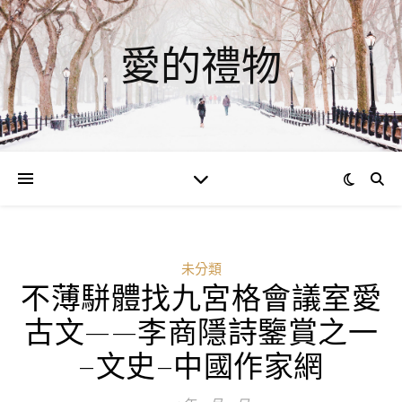
愛的禮物
未分類
不薄駢體找九宮格會議室愛
古文——李商隱詩鑒賞之一
–文史–中國作家網