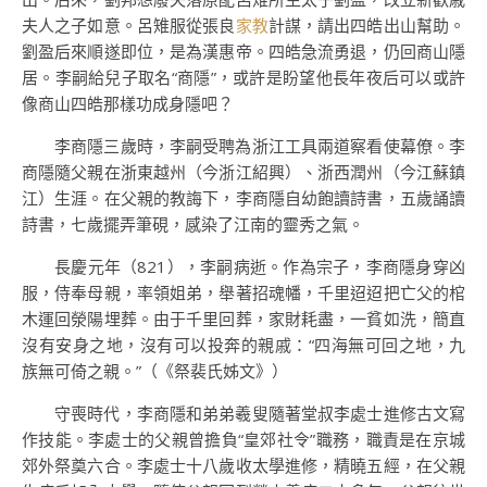
夫人之子如意。呂雉服從張良
家教
計謀，請出四皓出山幫助。
劉盈后來順遂即位，是為漢惠帝。四皓急流勇退，仍回商山隱
居。李嗣給兒子取名“商隱”，或許是盼望他長年夜后可以或許
像商山四皓那樣功成身隱吧？
李商隱三歲時，李嗣受聘為浙江工具兩道察看使幕僚。李
商隱隨父親在浙東越州（今浙江紹興）、浙西潤州（今江蘇鎮
江）生涯。在父親的教誨下，李商隱自幼飽讀詩書，五歲誦讀
詩書，七歲擺弄筆硯，感染了江南的靈秀之氣。
長慶元年（821），李嗣病逝。作為宗子，李商隱身穿凶
服，侍奉母親，率領姐弟，舉著招魂幡，千里迢迢把亡父的棺
木運回滎陽埋葬。由于千里回葬，家財耗盡，一貧如洗，簡直
沒有安身之地，沒有可以投奔的親戚：“四海無可回之地，九
族無可倚之親。”（《祭裴氏姊文》）
守喪時代，李商隱和弟弟羲叟隨著堂叔李處士進修古文寫
作技能。李處士的父親曾擔負“皇郊社令”職務，職責是在京城
郊外祭奠六合。李處士十八歲收太學進修，精曉五經，在父親