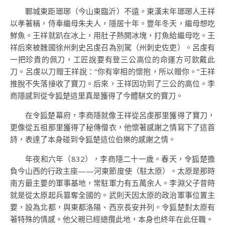
鄆城東距瑯琊（今山東臨沂）不遠。東漢末年瑯琊人王祥
以孝著稱，侍奉繼母朱夫人，隱居十年。豐年冬天，繼母想吃
鮮魚。王祥就趴在冰上，用肚子熱開冰塊，打魚給繼母吃。王
祥后來被魏國徐州刺史呂虔召為別駕（州刺史佐吏）。呂虔有
一把珍貴的佩刀，工匠說要有登三公高位的命運方可欽戴此
刀。呂虔以刀贈王祥說：“你有宰相的懷抱，所以贈你。”王祥
推脫不失落接收了寶刀。后來，王祥因功到了三公的高位。李
商隱感到從令狐楚這里真是獲得了今體駢文的寶刀。
在令狐楚幕府，李商隱就像王祥從呂虔那里獲得了寶刀，
更像從五祖那里獲得了秘傳僧衣，他懷著感謝之情寫下了這首
詩，表達了本身碰到令狐楚這位伯樂的感謝之情。
年夜和六年（832），李商隱二十一歲。春天，令狐楚擔
負今山西的行政主座——河東節度使（駐太原）。太原是那時
南方最主要的軍事基地，常駐軍力有五萬余人。李淵父子昔時
就是從太原起兵篡奪全國的。武則天因太原的政治軍事位置主
要，設為北都，與東都洛陽、西京長安并列。令狐楚對太原有
著特殊的情感。他父親已經總攬此地，本身也終年在此任職。