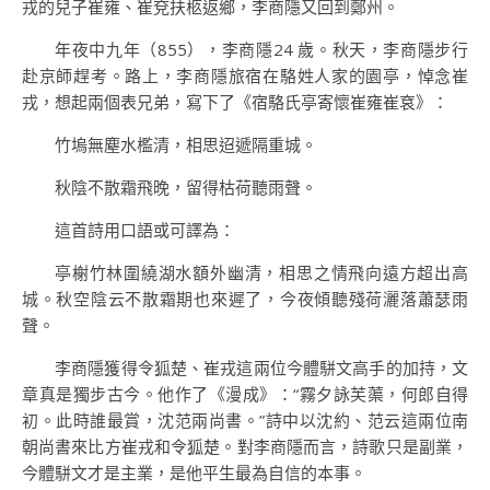
戎的兒子崔雍、崔兗扶柩返鄉，李商隱又回到鄭州。
年夜中九年（855），李商隱24 歲。秋天，李商隱步行
赴京師趕考。路上，李商隱旅宿在駱姓人家的園亭，悼念崔
戎，想起兩個表兄弟，寫下了《宿駱氏亭寄懷崔雍崔袞》：
竹塢無塵水檻清，相思迢遞隔重城。
秋陰不散霜飛晚，留得枯荷聽雨聲。
這首詩用口語或可譯為：
亭榭竹林圍繞湖水額外幽清，相思之情飛向遠方超出高
城。秋空陰云不散霜期也來遲了，今夜傾聽殘荷灑落蕭瑟雨
聲。
李商隱獲得令狐楚、崔戎這兩位今體駢文高手的加持，文
章真是獨步古今。他作了《漫成》：“霧夕詠芙蕖，何郎自得
初。此時誰最賞，沈范兩尚書。”詩中以沈約、范云這兩位南
朝尚書來比方崔戎和令狐楚。對李商隱而言，詩歌只是副業，
今體駢文才是主業，是他平生最為自信的本事。