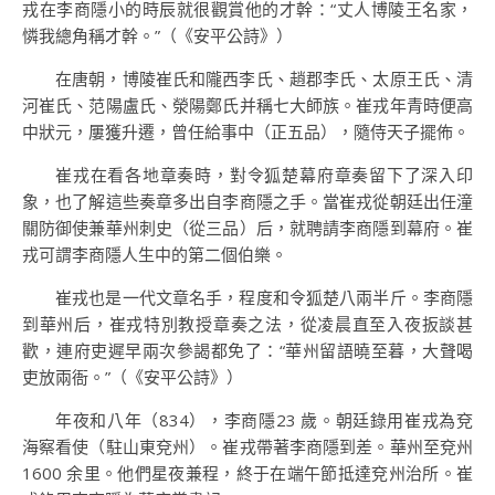
戎在李商隱小的時辰就很觀賞他的才幹：“丈人博陵王名家，
憐我總角稱才幹。”（《安平公詩》）
在唐朝，博陵崔氏和隴西李氏、趙郡李氏、太原王氏、清
河崔氏、范陽盧氏、滎陽鄭氏并稱七大師族。崔戎年青時便高
中狀元，屢獲升遷，曾任給事中（正五品），隨侍天子擺佈。
崔戎在看各地章奏時，對令狐楚幕府章奏留下了深入印
象，也了解這些奏章多出自李商隱之手。當崔戎從朝廷出任潼
關防御使兼華州刺史（從三品）后，就聘請李商隱到幕府。崔
戎可謂李商隱人生中的第二個伯樂。
崔戎也是一代文章名手，程度和令狐楚八兩半斤。李商隱
到華州后，崔戎特別教授章奏之法，從凌晨直至入夜扳談甚
歡，連府吏遲早兩次參謁都免了：“華州留語曉至暮，大聲喝
吏放兩衙。”（《安平公詩》）
年夜和八年（834），李商隱23 歲。朝廷錄用崔戎為兗
海察看使（駐山東兗州）。崔戎帶著李商隱到差。華州至兗州
1600 余里。他們星夜兼程，終于在端午節抵達兗州治所。崔