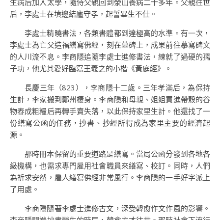
生病后加入太學，隨侍父親回到滎山養病二十多年。父親往世
后，李處士在墳邊結廬守孝，起誓畢生不仕。
李處士精曉書法，各類書體都到達極高的水準。有一次，
李處士為亡父造福繕寫佛經，刻在墓碑上，成果前往摹寫碑文
的人川流不息。李商隱追隨李處士進修書法，練就了過硬的孺
子功，他尤其愛好臨寫王羲之的小楷《黃庭經》。
長慶三年（823），李商隱十二歲。三年孝滿后，為保持
生計，李家搬到鄭州棲身。李商隱和母親、姐姐買進帶殼的谷
物舂成粗糧后再轉手賣失落，以此保持家里生計。他還找了一
份繕寫公函的任務，抄書、抄經所得成為家里主要的經濟起
源。
那時冊本保留的重要道路是繕寫。當局公函分發到各地各
級機構，也需求專門雇用社會職員來繕寫、校訂。同時，人們
為祈求安然，雇人繕寫佛經非常風行。李商隱的一手好字派上
了用處。
李商隱隨著李處士進修古文，深受韓愈作文作風的影響。