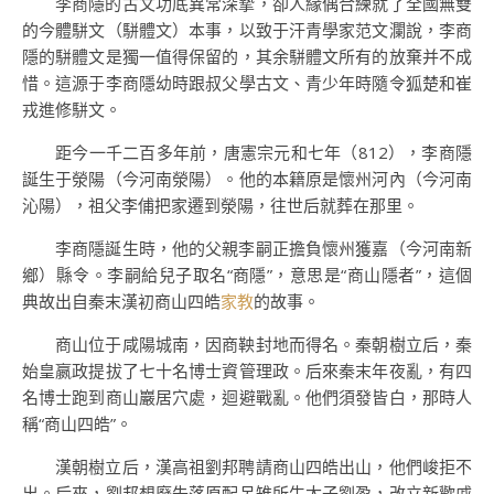
李商隱的古文功底異常深摯，卻人緣偶合練就了全國無雙
的今體駢文（駢體文）本事，以致于汗青學家范文瀾說，李商
隱的駢體文是獨一值得保留的，其余駢體文所有的放棄并不成
惜。這源于李商隱幼時跟叔父學古文、青少年時隨令狐楚和崔
戎進修駢文。
距今一千二百多年前，唐憲宗元和七年（812），李商隱
誕生于滎陽（今河南滎陽）。他的本籍原是懷州河內（今河南
沁陽），祖父李俌把家遷到滎陽，往世后就葬在那里。
李商隱誕生時，他的父親李嗣正擔負懷州獲嘉（今河南新
鄉）縣令。李嗣給兒子取名“商隱”，意思是“商山隱者”，這個
典故出自秦末漢初商山四皓
家教
的故事。
商山位于咸陽城南，因商鞅封地而得名。秦朝樹立后，秦
始皇嬴政提拔了七十名博士資管理政。后來秦末年夜亂，有四
名博士跑到商山巖居穴處，迴避戰亂。他們須發皆白，那時人
稱“商山四皓”。
漢朝樹立后，漢高祖劉邦聘請商山四皓出山，他們峻拒不
出。后來，劉邦想廢失落原配呂雉所生太子劉盈，改立新歡戚