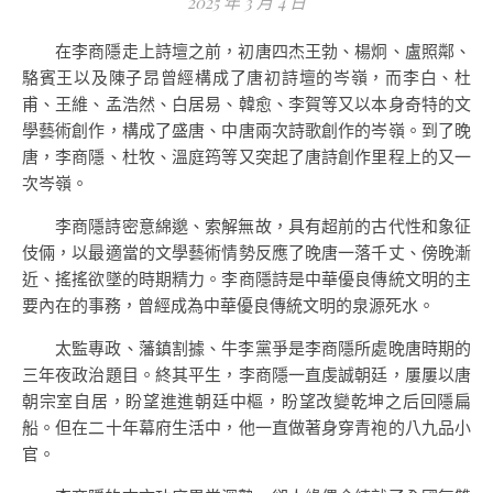
2025 年 3 月 4 日
在李商隱走上詩壇之前，初唐四杰王勃、楊炯、盧照鄰、
駱賓王以及陳子昂曾經構成了唐初詩壇的岑嶺，而李白、杜
甫、王維、孟浩然、白居易、韓愈、李賀等又以本身奇特的文
學藝術創作，構成了盛唐、中唐兩次詩歌創作的岑嶺。到了晚
唐，李商隱、杜牧、溫庭筠等又突起了唐詩創作里程上的又一
次岑嶺。
李商隱詩密意綿邈、索解無故，具有超前的古代性和象征
伎倆，以最適當的文學藝術情勢反應了晚唐一落千丈、傍晚漸
近、搖搖欲墜的時期精力。李商隱詩是中華優良傳統文明的主
要內在的事務，曾經成為中華優良傳統文明的泉源死水。
太監專政、藩鎮割據、牛李黨爭是李商隱所處晚唐時期的
三年夜政治題目。終其平生，李商隱一直虔誠朝廷，屢屢以唐
朝宗室自居，盼望進進朝廷中樞，盼望改變乾坤之后回隱扁
船。但在二十年幕府生活中，他一直做著身穿青袍的八九品小
官。