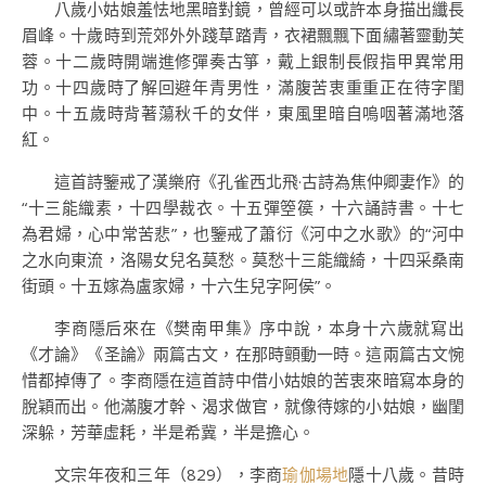
八歲小姑娘羞怯地黑暗對鏡，曾經可以或許本身描出纖長
眉峰。十歲時到荒郊外外踐草踏青，衣裙飄飄下面繡著靈動芙
蓉。十二歲時開端進修彈奏古箏，戴上銀制長假指甲異常用
功。十四歲時了解回避年青男性，滿腹苦衷重重正在待字閨
中。十五歲時背著蕩秋千的女伴，東風里暗自嗚咽著滿地落
紅。
這首詩鑒戒了漢樂府《孔雀西北飛·古詩為焦仲卿妻作》的
“十三能織素，十四學裁衣。十五彈箜篌，十六誦詩書。十七
為君婦，心中常苦悲”，也鑒戒了蕭衍《河中之水歌》的“河中
之水向東流，洛陽女兒名莫愁。莫愁十三能織綺，十四采桑南
街頭。十五嫁為盧家婦，十六生兒字阿侯”。
李商隱后來在《樊南甲集》序中說，本身十六歲就寫出
《才論》《圣論》兩篇古文，在那時顫動一時。這兩篇古文惋
惜都掉傳了。李商隱在這首詩中借小姑娘的苦衷來暗寫本身的
脫穎而出。他滿腹才幹、渴求做官，就像待嫁的小姑娘，幽閨
深躲，芳華虛耗，半是希冀，半是擔心。
文宗年夜和三年（829），李商
瑜伽場地
隱十八歲。昔時