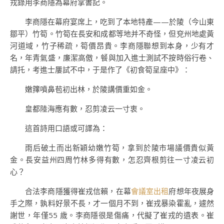
戎錄用李商隱為幕府掌書記。
李商隱在幕府宴席上，吃到了本地特產——於陵（今山東
鄒平）竹筍。竹筍在長安和成都等地并不奇怪，但兗州地處黃
河道域，竹子稀疏，筍價昂貴。李商隱聯想到本身，少有才
名，年青氣盛，廉潔高傲，餐與加入進士測試不按時俗行卷、
請托，考進士屢試不中，于是作了《初食筍呈座中》：
嫩籜噴鼻苞初出林，於陵講價重如金。
皇都陸海應有數，忍剪凌云一寸衷。
這首詩用口語或可譯為：
雨后破土而出新穎幼嫩竹筍，拿到於陵市場議價貴似黃
金。長安益州四周竹林多得有數，怎忍齊根剪往一寸凌云初
心？
合法李商隱獲得崔戎信賴，在幕
會議室出租
府想年夜展身
手之際，孰料好景不長，才一個月不到，崔戎暴染霍亂，遽然
謝世，年僅55 歲。李商隱很是傷痛，代擬了崔戎的遺表。崔