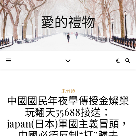
愛的禮物
未分類
中國國民年夜學傳授金燦榮
玩翻天55688接送：
japan(日本)軍國主義冒頭，
中國必須反制“打”歸去