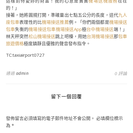
這樣對待愛妳的財富！我的心意是實實
機場送機服務
在在
的！」
接著，她將圓規打開，準確量出七點五公分的長度，這代
九人
座包車
表理性的比
機場接送推薦
例。「你們兩個都是
機場接送
包車
失衡的
機場接送包車
機場接送App
極
台中機場接送
端！」
林天秤突然
松山機場接送
跳上吧檯，用她
台灣機場接送
那
包車
旅遊價格
極度鎮靜且優雅的聲音發布指令。
TC:taxiairport0727
通過
admin
0 評論
留下一個回覆
發佈留言必須填寫的電子郵件地址不會公開。
必填欄位標示
為
*