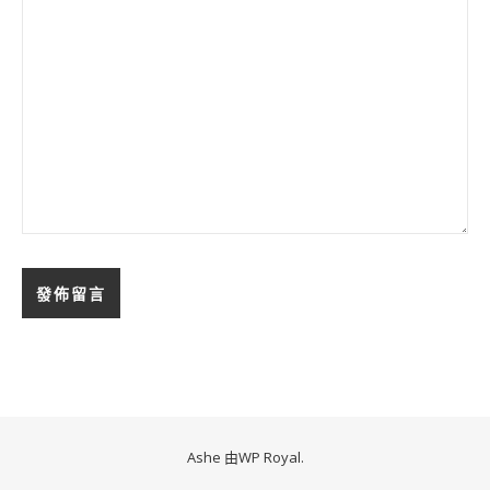
Ashe 由
WP Royal
.