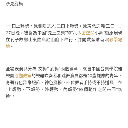
沙見龍攝
“一曰上轉勢，象惻隱之人;二曰下轉勢，象羞惡之義;三曰……”
27日晚，被譽為中國“先王之樂”的“六
私密空間
小舞”復原展現
在孔子故鄉山東曲阜尼山腳下舉行，并開啟全球首演
教學場
地
。
全場表演共分為“文舞”“武舞”兩個篇章。來自中國音樂學院雅
樂團
瑜伽教室
的樂器吹奏者和跳舞演員都是20歲擺佈的青年，
身著各色雅樂服飾，神色肅穆，四位舞者手持或不持道具，在
“上轉勢、下轉勢、外轉勢、內轉勢”四個動作之間來回“切
換”。