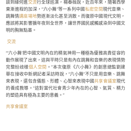
談到緣何進
交流
行全球巡演，楊春薇說，近百年來，隨著西學
東漸進程的加深，“六小舞”等一系列中國
私密空間
現代音樂、
跳舞情
講座場地
勢逐漸淡化甚至消散。而復原中國現代文明，
應該將其影響擴年夜到全世界，讓世界國民感觸感染到中國文
明的胸無點墨。
交流
“‘六小舞’把中國文明內在的精氣神用一種極為優雅高貴從容的
動作展現了出來，這與平時只是有內在跳舞和音樂的表現情勢
完整紛歧樣
個人空間
。”本次復原《六小舞》的創意總監劉建
華在接收中新網記者采訪時說，“六小舞”不只是用音樂、跳舞
來表現，還包含儀態、形體、心智來表現中國
共享會議室
現代
的養成教導。“這對當代社會青少年內在的心智、氣質、精力
的塑造具有極為主要的意義。”
共享會議室