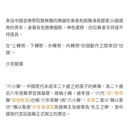
來自中國音樂學院雅樂團的樂器吹奏者和跳舞演員都是20歲擺
佈的青年，身著各色雅樂服飾，神色肅穆，四位舞者手持或不
持道具，
在“上轉勢、下轉勢、外轉勢、內轉勢”四個動作之間來回“切
換”。
沙見龍攝
“六小舞”，中國現代未成年二十歲之前孺子的樂舞，為二十歲
后六年夜舞學習做基礎，故稱小舞。據考證，“六代
1對1教學
舞”
瑜伽教室
(也稱“六年夜舞”)和“六小舞”，
家教
二者以“舞以象
功”“舞以象德”
共享會議室
為雅樂主旨被譽為“先王之樂”，是中
國現代宮廷跳舞正式樹立的標志。