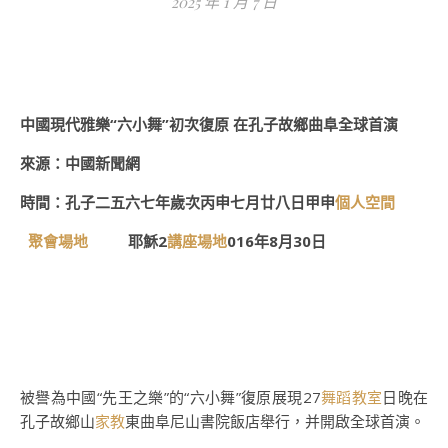
2025 年 1 月 7 日
中國現代雅樂“六小舞”初次復原 在孔子故鄉曲阜全球首演
來源：中國新聞網
時間：孔子二五六七年歲次丙申七月廿八日甲申
個人空間
聚會場地
耶穌2
講座場地
016年8月30日
被譽為中國“先王之樂”的“六小舞”復原展現27
舞蹈教室
日晚在
孔子故鄉山
家教
東曲阜尼山書院飯店舉行，并開啟全球首演。