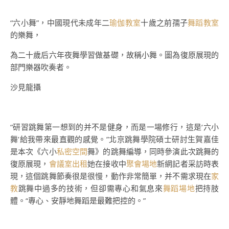
“六小舞”，中國現代未成年二
瑜伽教室
十歲之前孺子
舞蹈教室
的樂舞，
為二十歲后六年夜舞學習做基礎，故稱小舞。圖為復原展現的
部門樂器吹奏者。
沙見龍攝
“研習跳舞第一想到的并不是健身，而是一場修行，這是‘六小
舞’給我帶來最直觀的感覺。”北京跳舞學院碩士研討生賀嘉佳
是本次《六小
私密空間
舞》的跳舞編導，同時參演此次跳舞的
復原展現，
會議室出租
她在接收中
聚會場地
新網記者采訪時表
現，這個跳舞節奏很是很慢，動作非常簡單，并不需求現在
家
教
跳舞中過多的技術，但卻需專心和氣息來
舞蹈場地
把持肢
體。“專心、安靜地舞蹈是最難把控的。”