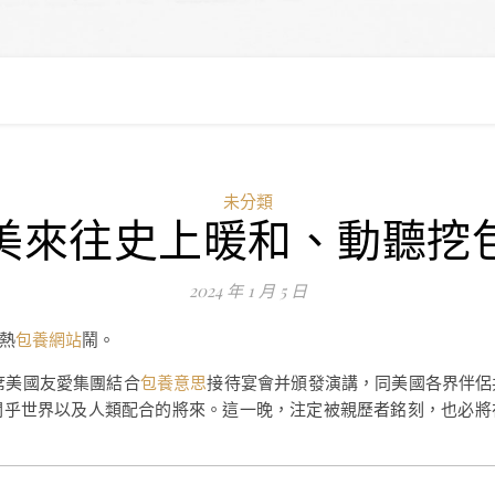
未分類
美來往史上暖和、動聽挖
2024 年 1 月 5 日
熱
包養網站
鬧。
席美國友愛集團結合
包養意思
接待宴會并頒發演講，同美國各界伴侶
關乎世界以及人類配合的將來。這一晚，注定被親歷者銘刻，也必將