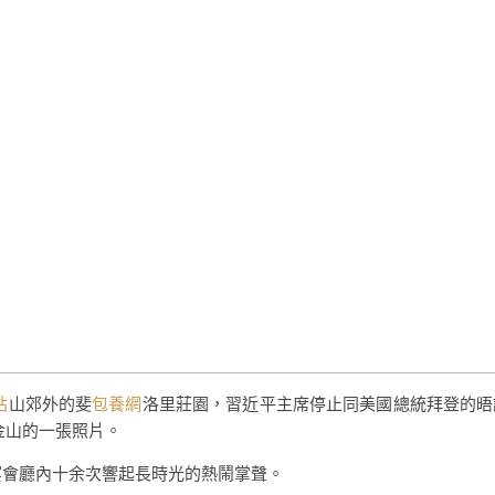
站
山郊外的斐
包養網
洛里莊園，習近平主席停止同美國總統拜登的晤
金山的一張照片。
宴會廳內十余次響起長時光的熱鬧掌聲。