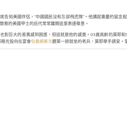
席告知美國伴侶，“中國國民沒有忘卻飛虎隊”。他講起重慶的留念
營救的美國甲士的后代常常離開這里表達敬意。
他也對巨大的差異感到困惑，但這就是他的感覺。03歲高齡的莫耶和
將眼光投向在宴會
包養網單次
廳第一排就坐的老兵，莫耶舉手請安。