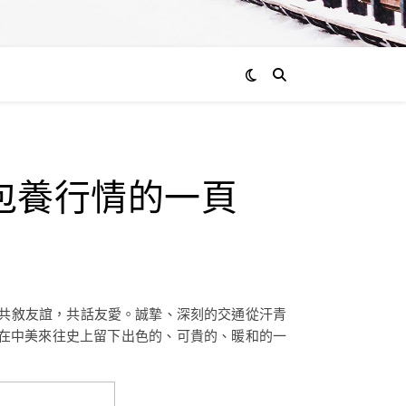
包養行情的一頁
共敘友誼，共話友愛。誠摯、深刻的交通從汗青
在中美來往史上留下出色的、可貴的、暖和的一