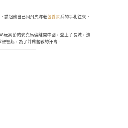
館，講起他自己同飛虎隊老
包養網
兵的手札往來，
98歲高齡的麥克馬倫離開中國，登上了長城，遭
掌聲響起，為了并肩奮戰的汗青。