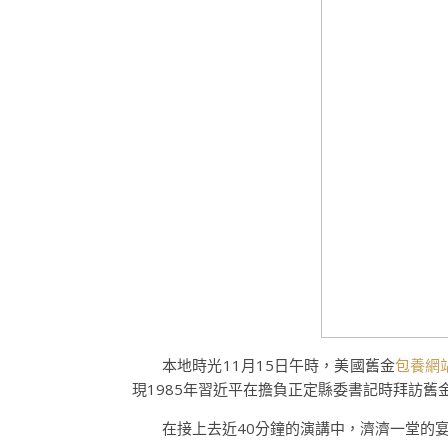
本地時光11月15日午時，美國舊金
包養網
現1985年習近平在擔負正定縣委書記時拜訪舊
在接上去近40分鐘的演講中，濟濟一堂的