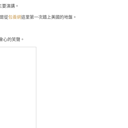
主要演講。
是從
包養網
這里第一次踏上美國的地盤。
會心的笑聲。