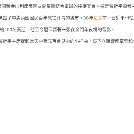
在美國舊金山列席美國友愛集團結合舉辦的接待宴會。這是習近平頒發
見證了中美兩國國民百年來往汗青的城市。38年
包養
前，習近平也恰
約400名賓朋，他至今還保留著一張在金門年夜橋的留影。
”習近平主席提起當天中美元首會見中的小插曲，臺下立時響起掌聲和