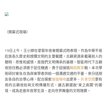
（開幕式現場）
19日上午，王小婷在掌管年夜會開幕式時表現，作為中華平易
近族長久歷史和燦爛文明的主要載體，古籍資源承載著前人的
聰明、思惟和感情，是我們文明傳承的基礎。智能時代下古籍
收拾任務必須善于捉住機遇，勇于迎接挑
舞蹈教室
戰。本次學
術研討會旨在為與會學者供給一個溝通交通的平臺，來分送朋
友各自的治學心得，配合摸索
瑜伽場地
出更多、
共享空間
更有
用的古籍收拾與文明傳播形式，讓古籍擺脫“束之高閣”的窘
境，成為走進年夜眾生涯、走向世界舞臺的文明瑰寶。