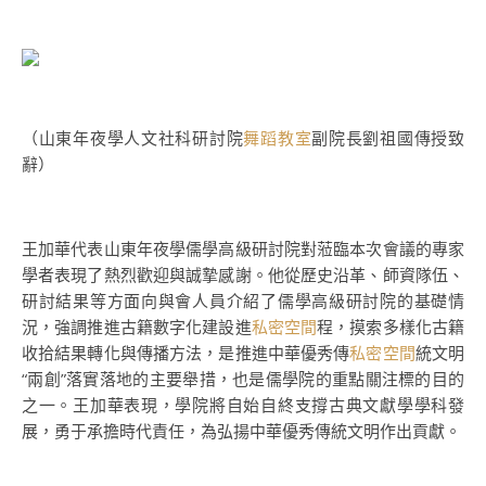
（山東年夜學人文社科研討院
舞蹈教室
副院長劉祖國傳授致
辭）
王加華代表山東年夜學儒學高級研討院對蒞臨本次會議的專家
學者表現了熱烈歡迎與誠摯感謝。他從歷史沿革、師資隊伍、
研討結果等方面向與會人員介紹了儒學高級研討院的基礎情
況，強調推進古籍數字化建設進
私密空間
程，摸索多樣化古籍
收拾結果轉化與傳播方法，是推進中華優秀傳
私密空間
統文明
“兩創”落實落地的主要舉措，也是儒學院的重點關注標的目的
之一。王加華表現，學院將自始自終支撐古典文獻學學科發
展，勇于承擔時代責任，為弘揚中華優秀傳統文明作出貢獻。