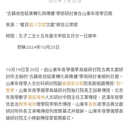
2025 年 3 月 24 日
“古籍收拾結果轉化與傳播”學術研討會在山東年夜學召開
來源：“書目
個人空間
文獻”微信公眾號
時間：孔子二五七五年歲次甲辰玄月廿一日庚申
耶穌2024年10月23日
10月19日至20日，由山東年夜學儒學高級研討院古典文獻研
討所主辦的“古籍收拾結果轉化與傳播”學術研討會順利召開。
山東年夜學人文社科研討院副
會議室出租
院長劉祖國傳授
1對1
教學
、山東年夜學儒學高級研討院執行院長王加華傳授、北京
年夜學數字
講座場地
人文研討中間主任王軍傳授、武漢年夜學
信息治
教學場地
理學院李明杰傳授、山東年
家教
夜學古典文獻
研討所所長王承略傳授列席開幕式并致辭。山東年夜學儒學高
級研討院王小婷副傳授掌管開幕式。