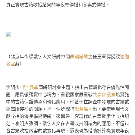
真正實現古籍收拾結果的年夜眾傳播和參與式傳播。
（北京年夜學數字人文研討中間
舞蹈場地
主任王軍傳授致
瑜伽
教室
辭）
李明杰
1對1教學
圍繞研討會主題，指出古籍轉化存在優先性問
題，應貫徹落實中心精力，重視國家嚴重戰
共享會議室
略實施
中的古籍保護傳承和轉化應用。他基于在調查中發現的古籍數
據庫所存在的問題，進一個步驟指
聚會場地
出，要借鑒現代文
獻收拾的優良學術傳統，來構建一套現代的古籍數字化收拾規
范。李明杰強調，數字人文在古籍收拾領域內的應用，不僅包
含古籍收拾內容的數據化再現，還表現為借助計算機實現年夜