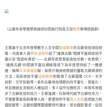
（山東年夜學儒學高級研討院執行院長王加
教學
華傳授致辭）
王軍基于北京年夜學數字人文中間
瑜伽教室
的古籍收拾項目經
驗，向與會人員介
瑜伽場地
紹了“識典古籍”閱讀平臺與收拾平
臺以及“我是校書官”——古籍年夜眾智能收拾計劃。他表現，
“識典古籍”的閱讀平臺在網絡環境下為年夜眾供給了一種便
捷、無障
共享會議室
礙、高用戶親身經歷感的獲取古籍資源的
方法；而其收拾平臺
瑜伽教室
則實現了古籍圖像 OCR、文字
校對、文字對勘等一系列古籍收拾環節的的平臺化、智能化，
并且通過全流程的人機協同、多人協作任務形式，年夜年夜進
步了古籍收拾的效力。王軍強調，在新時代賦予古籍性命力，
不僅要靠當局和專業人員，更要依附平易
個人空間
近間氣力和
國民群眾。古籍的闡釋要順應時代潮水、契合國民需求，從而