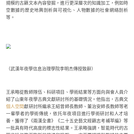
規模的古籍文本內容發掘，進行更深層次的知識加工，例如時
空數據的歷史地輿剖析與可視化、人物數據的社會網絡剖析
等。
（武漢年夜學信息治理學院李明杰傳授致辭）
王承略從教師隊伍、科研項目、學術結果等方面向與會人員介
紹了山東年夜學古典文獻研討所的基礎情況。他指出，古典文
個人空間
獻研討所繼承王紹曾師長教師、董治安師長教師等老
一輩學者的學術傳統，依托年夜項目進行學術研討和人才培
養，獲得了《兩漢全書》《二十五史藝文經籍志考補萃編》等
一批具有時代高度的標志性結果。王承略強調，智能時代的古