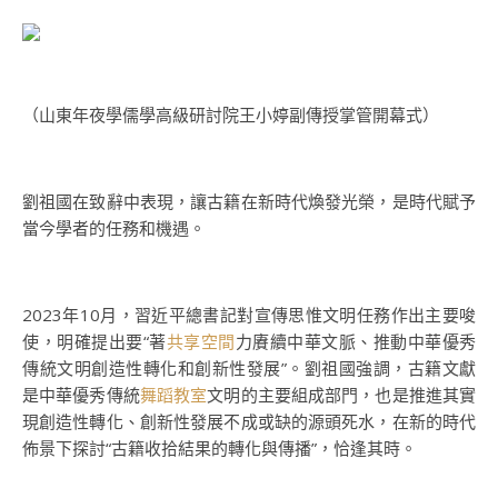
（山東年夜學儒學高級研討院王小婷副傳授掌管開幕式）
劉祖國在致辭中表現，讓古籍在新時代煥發光榮，是時代賦予
當今學者的任務和機遇。
2023年10月，習近平總書記對宣傳思惟文明任務作出主要唆
使，明確提出要“著
共享空間
力賡續中華文脈、推動中華優秀
傳統文明創造性轉化和創新性發展”。劉祖國強調，古籍文獻
是中華優秀傳統
舞蹈教室
文明的主要組成部門，也是推進其實
現創造性轉化、創新性發展不成或缺的源頭死水，在新的時代
佈景下探討“古籍收拾結果的轉化與傳播”，恰逢其時。