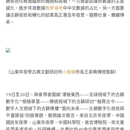
籍收拾任務面臨新的機遇和挑戰，一方面要認識到數據的主要
感化，進步年夜數據
教學場地
中中文數據的占比，另一方面要
讓古籍收拾和轉化的結果真正惠及年夜眾，服務社會、賡續傳
承。
（山東年夜學古典文獻研討所
小樹屋
所長王承略傳授致辭）
19日至20日，與會學者圍繞“澤被東西——全球視域下的古籍
數字化”“根植華夏——傳統視域下的古籍研討”“融貫古今——
數字人文視域下的古籍傳播”“面向未來——古籍數字化收拾與
平臺建設”四個專題，展開論文報告。來自北京年夜學、中國
國民年夜學、山東年夜學、中國科學院、故宮博物院、崇文書
局等多家高校、科研機構、出書社的40余位專家學者列席會