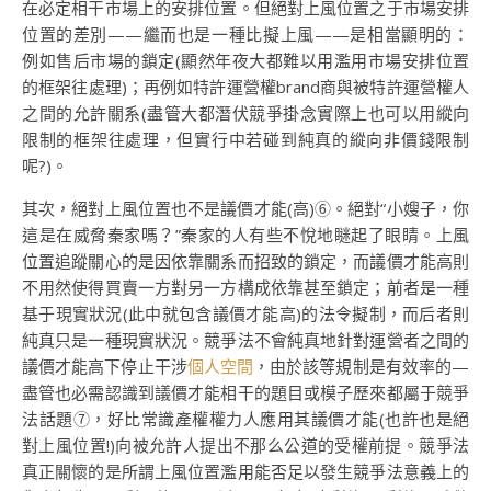
在必定相干市場上的安排位置。但絕對上風位置之于市場安排
位置的差別——繼而也是一種比擬上風——是相當顯明的：
例如售后市場的鎖定(顯然年夜大都難以用濫用市場安排位置
的框架往處理)；再例如特許運營權brand商與被特許運營權人
之間的允許關系(盡管大都潛伏競爭掛念實際上也可以用縱向
限制的框架往處理，但實行中若碰到純真的縱向非價錢限制
呢?)。
其次，絕對上風位置也不是議價才能(高)⑥。絕對“小嫂子，你
這是在威脅秦家嗎？”秦家的人有些不悅地瞇起了眼睛。上風
位置追蹤關心的是因依靠關系而招致的鎖定，而議價才能高則
不用然使得買賣一方對另一方構成依靠甚至鎖定；前者是一種
基于現實狀況(此中就包含議價才能高)的法令擬制，而后者則
純真只是一種現實狀況。競爭法不會純真地針對運營者之間的
議價才能高下停止干涉
個人空間
，由於該等規制是有效率的—
盡管也必需認識到議價才能相干的題目或模子歷來都屬于競爭
法話題⑦，好比常識產權權力人應用其議價才能(也許也是絕
對上風位置!)向被允許人提出不那么公道的受權前提。競爭法
真正關懷的是所謂上風位置濫用能否足以發生競爭法意義上的