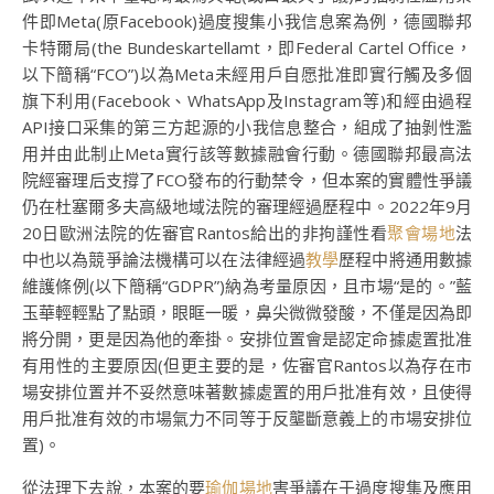
件即Meta(原Facebook)過度搜集小我信息案為例，德國聯邦
卡特爾局(the Bundeskartellamt，即Federal Cartel Office，
以下簡稱“FCO”)以為Meta未經用戶自愿批准即實行觸及多個
旗下利用(Facebook、WhatsApp及Instagram等)和經由過程
API接口采集的第三方起源的小我信息整合，組成了抽剝性濫
用并由此制止Meta實行該等數據融會行動。德國聯邦最高法
院經審理后支撐了FCO發布的行動禁令，但本案的實體性爭議
仍在杜塞爾多夫高級地域法院的審理經過歷程中。2022年9月
20日歐洲法院的佐審官Rantos給出的非拘謹性看
聚會場地
法
中也以為競爭論法機構可以在法律經過
教學
歷程中將通用數據
維護條例(以下簡稱“GDPR”)納為考量原因，且市場“是的。”藍
玉華輕輕點了點頭，眼眶一暖，鼻尖微微發酸，不僅是因為即
將分開，更是因為他的牽掛。安排位置會是認定命據處置批准
有用性的主要原因(但更主要的是，佐審官Rantos以為存在市
場安排位置并不妥然意味著數據處置的用戶批准有效，且使得
用戶批准有效的市場氣力不同等于反壟斷意義上的市場安排位
置)。
從法理下去說，本案的要
瑜伽場地
害爭議在于過度搜集及應用