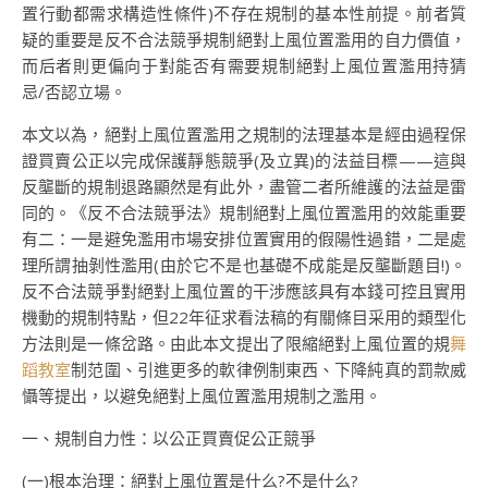
置行動都需求構造性條件)不存在規制的基本性前提。前者質
疑的重要是反不合法競爭規制絕對上風位置濫用的自力價值，
而后者則更偏向于對能否有需要規制絕對上風位置濫用持猜
忌/否認立場。
本文以為，絕對上風位置濫用之規制的法理基本是經由過程保
證買賣公正以完成保護靜態競爭(及立異)的法益目標——這與
反壟斷的規制退路顯然是有此外，盡管二者所維護的法益是雷
同的。《反不合法競爭法》規制絕對上風位置濫用的效能重要
有二：一是避免濫用市場安排位置實用的假陽性過錯，二是處
理所謂抽剝性濫用(由於它不是也基礎不成能是反壟斷題目!)。
反不合法競爭對絕對上風位置的干涉應該具有本錢可控且實用
機動的規制特點，但22年征求看法稿的有關條目采用的類型化
方法則是一條岔路。由此本文提出了限縮絕對上風位置的規
舞
蹈教室
制范圍、引進更多的軟律例制東西、下降純真的罰款威
懾等提出，以避免絕對上風位置濫用規制之濫用。
一、規制自力性：以公正買賣促公正競爭
(一)根本治理：絕對上風位置是什么?不是什么?