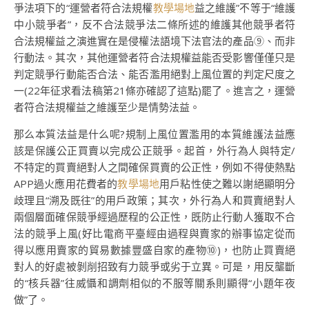
爭法項下的“運營者符合法規權
教學場地
益之維護”不等于“維護
中小競爭者”，反不合法競爭法二條所述的維護其他競爭者符
合法規權益之演進實在是侵權法語境下法官法的產品⑨、而非
行動法。其次，其他運營者符合法規權益能否受影響僅僅只是
判定競爭行動能否合法、能否濫用絕對上風位置的判定尺度之
一(22年征求看法稿第21條亦確認了這點)罷了。進言之，運營
者符合法規權益之維護至少是情勢法益。
那么本質法益是什么呢?規制上風位置濫用的本質維護法益應
該是保護公正買賣以完成公正競爭。起首，外行為人與特定/
不特定的買賣絕對人之間確保買賣的公正性，例如不得使熱點
APP過火應用花費者的
教學場地
用戶粘性使之難以謝絕顯明分
歧理且“溯及既往”的用戶政策；其次，外行為人和買賣絕對人
兩個層面確保競爭經過歷程的公正性，既防止行動人獲取不合
法的競爭上風(好比電商平臺經由過程與賣家的辦事協定從而
得以應用賣家的貿易數據豐盛自家的產物⑩)，也防止買賣絕
對人的好處被剝削招致有力競爭或劣于立異。可是，用反壟斷
的“核兵器”往威懾和調劑相似的不服等關系則顯得“小題年夜
做”了。