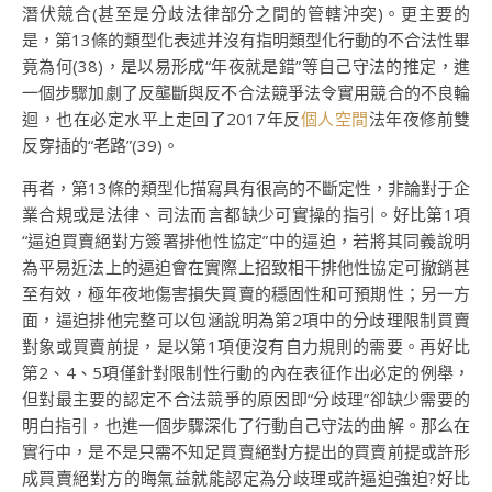
潛伏競合(甚至是分歧法律部分之間的管轄沖突)。更主要的
是，第13條的類型化表述并沒有指明類型化行動的不合法性畢
竟為何(38)，是以易形成“年夜就是錯”等自己守法的推定，進
一個步驟加劇了反壟斷與反不合法競爭法令實用競合的不良輪
迴，也在必定水平上走回了2017年反
個人空間
法年夜修前雙
反穿插的“老路”(39)。
再者，第13條的類型化描寫具有很高的不斷定性，非論對于企
業合規或是法律、司法而言都缺少可實操的指引。好比第1項
“逼迫買賣絕對方簽署排他性協定”中的逼迫，若將其同義說明
為平易近法上的逼迫會在實際上招致相干排他性協定可撤銷甚
至有效，極年夜地傷害損失買賣的穩固性和可預期性；另一方
面，逼迫排他完整可以包涵說明為第2項中的分歧理限制買賣
對象或買賣前提，是以第1項便沒有自力規則的需要。再好比
第2、4、5項僅針對限制性行動的內在表征作出必定的例舉，
但對最主要的認定不合法競爭的原因即“分歧理”卻缺少需要的
明白指引，也進一個步驟深化了行動自己守法的曲解。那么在
實行中，是不是只需不知足買賣絕對方提出的買賣前提或許形
成買賣絕對方的晦氣益就能認定為分歧理或許逼迫強迫?好比