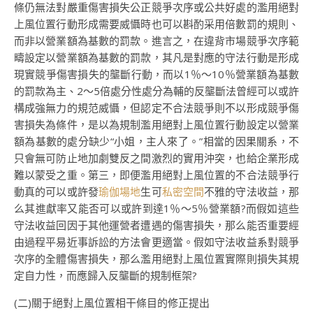
條仍無法對嚴重傷害損失公正競爭次序或公共好處的濫用絕對
上風位置行動形成需要威懾時也可以斟酌采用倍數罰的規則、
而非以營業額為基數的罰款。進言之，在違背市場競爭次序範
疇設定以營業額為基數的罰款，其凡是對應的守法行動是形成
現實競爭傷害損失的壟斷行動，而以1％～10％營業額為基數
的罰款為主、2～5倍處分性處分為輔的反壟斷法曾經可以或許
構成強無力的規范威懾，但認定不合法競爭則不以形成競爭傷
害損失為條件，是以為規制濫用絕對上風位置行動設定以營業
額為基數的處分缺少“小姐，主人來了。”相當的因果關系，不
只會無可防止地加劇雙反之間激烈的實用沖突，也給企業形成
難以蒙受之重。第三，即便濫用絕對上風位置的不合法競爭行
動真的可以或許發
瑜伽場地
生可
私密空間
不雅的守法收益，那
么其進獻率又能否可以或許到達1％～5％營業額?而假如這些
守法收益回因于其他運營者遭遇的傷害損失，那么能否重要經
由過程平易近事訴訟的方法會更適當。假如守法收益系對競爭
次序的全體傷害損失，那么濫用絕對上風位置實際則損失其規
定自力性，而應歸入反壟斷的規制框架?
(二)關于絕對上風位置相干條目的修正提出