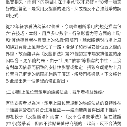
傷害損失，而剩下的題目則在于畢竟“奴才彩修。”彩修一臉驚
訝的回答道。是采用反壟斷的退路、抑或是反不合法競爭的調
劑范式。
從22年征求看法稿第47條看，今朝條則所采用的規范描寫包
含“在技巧、本錢、用戶多少數字、行業影響力等方面的上風”
和“其他運營者在買賣上的依靠”兩部門，貌似將絕對市場上風
和絕對買賣上風聯合在了一路，含混了和市場安排位置之間的
界線，故而難以與《反壟斷法》第23條認定市場安排位置的原
因區分。更吊詭的是，由于“上風”“依靠”等描寫的中性，且沒
有對準因依靠而招致的安排性影響或鎖定，招致今朝絕對上風
位置自己框定的范圍能夠過于廣泛、觸發門檻過低。下文將針
對此給出進一個步驟的修正提出。
(二)規制上風位置濫用的維護法益：競爭者權益維護?
有些支撐者以為⑧，濫用上風位置規制的維護法益的奇特性在
于維護運營者的符合法規權益——繼而能夠會得出如下推論，
即相較于《反壟斷法》而言，《反不合法競爭法》旨在維護
(中小)競爭者。但該不雅點是值得商議的。起首，反不合法競