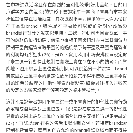
在市場進進活潑且存在劇烈的差別化競爭(好比品類、目的用
戶群等方面的差別)的情形下要認定單一電商平臺具有市場安
排位置便存在很浩劫度；其次既然平臺間競爭的一大體素恰好
在于品類brand，特殊是在平臺間可以或許針對分歧品類
brand實行對等的獨家限制時，二選一行動可否回責為單一平
臺的義務仍值得切磋；何況也有相干實證研討表白當壟斷氣力
限制平臺內運營者跨平臺間的過度競爭時平臺及平臺內運營者
的利潤均有所進步(26)。是以，實用濫用市場安排位置規定對
平臺二選一行動停止規制在實際上實在存在不小的妨礙；而響
應地，濫用絕對上風位置軌制則可以供給另一種選擇：brand
商家因對上風平臺的鎖定性依靠招致其不得不接收上風平臺提
出的顯明分歧理的排他性買賣前提變革(如從過往持久非獨家
的設定改為獨家設定但沒有額定的資本置換等)。
這并不是說筆者認同平臺二選一或平臺實行的排他性買賣行動
必定組成濫用絕對上風位置，而只是說在處置二選一等排他性
買賣的題目上絕對上風位置實際會比市場安排位置規定更融洽
(27)。再試以car 行業的售后市場限制為例，若特定brandcar
限制花費者只能應用其官方允許的brand維護修繕商而不得接