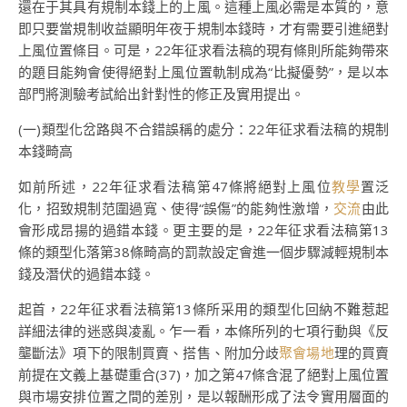
還在于其具有規制本錢上的上風。這種上風必需是本質的，意
即只要當規制收益顯明年夜于規制本錢時，才有需要引進絕對
上風位置條目。可是，22年征求看法稿的現有條則所能夠帶來
的題目能夠會使得絕對上風位置軌制成為“比擬優勢”，是以本
部門將測驗考試給出針對性的修正及實用提出。
(一)類型化岔路與不合錯誤稱的處分：22年征求看法稿的規制
本錢畸高
如前所述，22年征求看法稿第47條將絕對上風位
教學
置泛
化，招致規制范圍過寬、使得“誤傷”的能夠性激增，
交流
由此
會形成昂揚的過錯本錢。更主要的是，22年征求看法稿第13
條的類型化落第38條畸高的罰款設定會進一個步驟減輕規制本
錢及潛伏的過錯本錢。
起首，22年征求看法稿第13條所采用的類型化回納不難惹起
詳細法律的迷惑與凌亂。乍一看，本條所列的七項行動與《反
壟斷法》項下的限制買賣、搭售、附加分歧
聚會場地
理的買賣
前提在文義上基礎重合(37)，加之第47條含混了絕對上風位置
與市場安排位置之間的差別，是以報酬形成了法令實用層面的