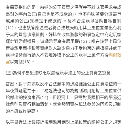
有需要指出的是，前述的公正買賣之保護并不料味著需求完成
盡對的事前公正(自己也是不成欲的)，也不料味著要分派競爭
成果的公正(異樣是不成欲的)。反不合法競爭答應自私自利
(11)，也應該答應運營者符合法規天時用其上風位置做出有利
于其的貿易決議計劃，好比在收集游戲的辦事協定中商定玩家
僅針對游戲道具、游戲幣等享有應用權(12)；唯在該等上風位
置被濫用而招致買賣絕對人缺少自力不受拘束的選擇權并處于
競爭優勢而行動人不妥地獲取不公正的競爭上風時方得
瑜伽教
室
以規制(13)。
(三)為何平易近法缺乏以處理競爭法上的公正買賣之掛念
當然，對于前述以反不合法競爭的退路維護公正買賣法益的一
年夜質疑還在于，平易近法也可認為規制濫用絕對上風位置供
給傑出的接濟東西(14)。但現實上，只需對我國相干的平易近
律例則及實行稍加清楚，就會發明實在私法參與的門檻及規制
的本錢或許更高。
以平易近法上最接近規制濫用絕對上風位置的顯掉公正之規定