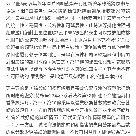
云平臺A請求其終年客戶B團體簽署有關新營業線的獨家辦事
協定，但B團體為保存采購多樣性能夠而謝絕接收獨家的請
求，云平臺A則提出統一團體內同一供給商有利于云辦事全體
的統一性、穩固性、兼容性和可延展性，此時該等排他性限制
組成濫用絕對上風位置嗎?云平臺A提出的來由可以或許組成排
他限制的公道來由嗎?不丟臉出，上述題目并不克不及從第13
條現有的類型化條目中得出明白結論，即使聯合第21條的考量
原因也還有賴于個案判定，是以在法律和司法經過歷程中仍面
對很昂揚的認知本錢。質言之，第13條的類型化測驗考試顯然
無法供給可以或許下降決議計劃本錢的認知模子，甚至尚不存
在可回納的“案例群”，是以還不具有類型化的公道基本(40)。
更主要的是，這般低門檻可觸發且寄義含混混沌的類型化行動
所對應的處分(特殊是22年征求看法稿第38條)也不合適過罰相
當準繩(41)。第一，第38條采用以營業額為基數的罰款完善基
礎的公道性，一方面其所謂的嚴重傷害損失公正競爭次序或許
社會公共好處的減輕情節自己就是第34條情節嚴重的詳細表
示；另一方面，減輕守法情節的預期傷害損失與營業額為基數
的處分缺少經論證的聯繫關係、不具有相當性，即便以為第34