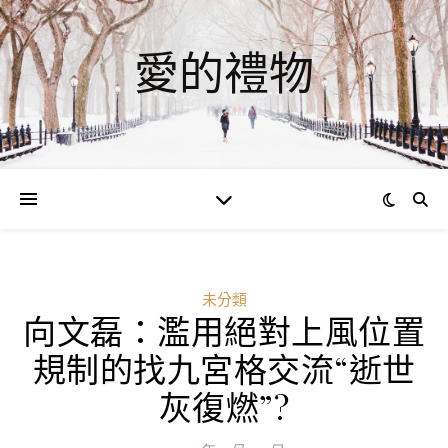
愛的禮物
未分類
向文磊：濫用絕對上風位置
規制的找九宮格交流“逝世
灰復燃”?