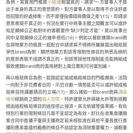
為例，其實用門檻是
小樹屋
相當高的，請求“一方當事人不是
出于本身的真正的意愿簽約，對方當事人是以取得不合法好處
而招致的好處掉衡，而不是僅指價錢與價值之差”(15)，即請求
意思表現不真正的。何況在實行中商事主體之間難言可以或許
知足顯掉公正軌制中的客觀要件“缺少判定才能”，是以商事合
同中呈現顯掉公正的幾率很低(16)。例如以餐飲連鎖brand商
在與物業方的租賃一起配合中請求其不得將所屬展面出租給競
爭性brand為例，顯然物業方對該等限制性條目的熟悉及締約
的意思表現不成謂不真正的，但該等排他性限制能否能夠組成
餐飲連鎖brand商的濫用絕對上風位置則可另當別論。
再以格局條目為例，起首認定組成格局條目的門檻頗高，法院
一向對于非花費者合同、示范合劃一情勢能否可以或許組成格
局條目持謹嚴猜忌的立場(17)，那么諸如一些brand商與
講座
場地
經銷商之間的
個人空間
、特許運營允許與被允許等則很難
經由過程格局條目的途徑停止接濟。其次依據等值準繩，有些
特別行業的限制條目凡是不宜認定為有效，好比在收集直播掮
客合同中直播平臺與主播商定若未經批准在其他平臺長進行直
播則應承當違約義務的條目不該認定為消除重要權力、減輕重