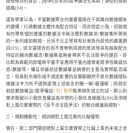
歧理條目的容忍；japan(日本)的競爭論法也采取了類似的規制
退路(34)。
還有學者以為，平臺數據聚合的重要風險在于其橫向數據關系
的建構，行將數據主體作為配合特征、而非特定小我，招致現
有的聚焦個別維護的數據法令無法應對數據流/數據集所帶來
的一系列諸如輕視、分派不公正等具有社會負內部性的嚴重題
目(35)；該文還隱含的但不曾舉例詳證的是該等具有抽象配合
特征的橫向數據流/數據集能夠會帶來不合法競爭的題目，好
比較為典範的即電商平臺不妥應用平臺內運營者競爭性敏感信
息/數據等。權且非論前述數據權益損害的主意及實際能否成
立，但易對市場形成不成逆影響的反壟斷顯然不是在數據隱私
維護法令力所不逮時處理上述掛念的獨一解/最優解；而假定
前述數據權益/競爭權益
1對1教學
傷害損失成立的話，那么則
需求衝破以小我信息權益為中間的小我信息維護法(36)及添絕
對上風位置實際的《反不合法競爭法》的聯合維護與規制。
三、規制機動性：規訓絕對上風位置的比擬優勢
實在，第二部門闡述絕對上風位置實際之比擬上風的未竟之言