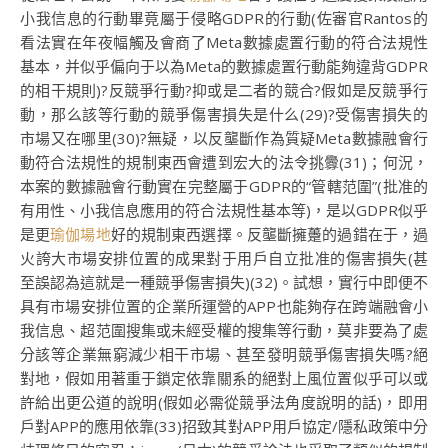
小我信息的行動畢竟屬于侵略GDPR的行動(佐審官Rantos的
看法實在年夜幅觸及會商了Meta數據處置行動的符合法規性
基本，并似乎偏向于以為Meta的數據處置行動能夠違背GDPR
的相干規則)?反競爭行動?抑或是二者的競合?假如是反競爭行
動，那么該等行動的競爭傷害損失是什么(29)?受傷害損失的
市場又在哪里(30)?無疑，以反壟斷作為質疑Meta數據融會行
動符合法規性的規制東西會遭到宏大的法令挑釁(31)；何況，
本案的數據融會行動實在完整屬于GDPR的“管轄范圍”(批准的
有用性、小我信息應用的符合法規性基本等)，是以GDPR似乎
是更
瑜伽場地
好的規制東西選擇。反壟斷擁躉的過錯在于，過
火誇大市場安排位置的成果對于用戶自立批准的傷害損失(甚
至誤認為這就是一種競爭傷害損失)(32)。試想，實行中即便不
具有市場安排位置的企業所運營的APP也能夠存在跨端融會小
我信息、超范圍搜集或未經受權的搜集等行動，莫非要為了處
分該等企業無窮減少相干市場、甚至發明競爭傷害損失嗎?絕
對地，假如用著重于鎖定依靠關系的絕對上風位置似乎可以或
許給出更公道的說明(假如必需從競爭法角度說明的話)，即用
戶對APP的應用依靠(33)招致其對APP用戶協定/隱私政策中分