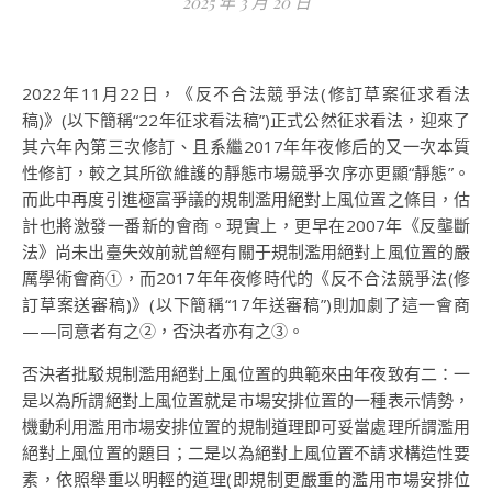
2025 年 3 月 20 日
2022年11月22日，《反不合法競爭法(修訂草案征求看法
稿)》(以下簡稱“22年征求看法稿”)正式公然征求看法，迎來了
其六年內第三次修訂、且系繼2017年年夜修后的又一次本質
性修訂，較之其所欲維護的靜態市場競爭次序亦更顯“靜態”。
而此中再度引進極富爭議的規制濫用絕對上風位置之條目，估
計也將激發一番新的會商。現實上，更早在2007年《反壟斷
法》尚未出臺失效前就曾經有關于規制濫用絕對上風位置的嚴
厲學術會商①，而2017年年夜修時代的《反不合法競爭法(修
訂草案送審稿)》(以下簡稱“17年送審稿”)則加劇了這一會商
——同意者有之②，否決者亦有之③。
否決者批駁規制濫用絕對上風位置的典範來由年夜致有二：一
是以為所謂絕對上風位置就是市場安排位置的一種表示情勢，
機動利用濫用市場安排位置的規制道理即可妥當處理所謂濫用
絕對上風位置的題目；二是以為絕對上風位置不請求構造性要
素，依照舉重以明輕的道理(即規制更嚴重的濫用市場安排位