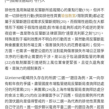
(一)假陽性過錯的“守門人”
排他性濫用無疑是反壟斷所追蹤關心的重點行動(19)，但并不
是一切排他性行動(例如排他性買賣
瑜伽教室
/限制買賣)都必定
屬于反壟斷題目或需求反壟斷規制(20)，而假陽性過錯(在大都
情形下相較于假陰性過錯)對市場合能夠形成的不成逆的更年
夜迫害一直是懸在反壟斷法律頭頂的“達摩克利斯之劍”(21)。
特殊是對于福利效應并不明白的行動而言，貿然動用反壟斷能
夠會嚴重克制市場立異、傷害損失持久的花費者福利；但另一
方面，也需求一種更公道的方法對能夠傷害損失市場公正競爭
次序的行動停止需要的干涉。是以出于包涵謹慎監管的準繩
(22)在軌制層面引進絕對上風位置會更緊張，且從久遠角度
看，是無力的規制東西。
以internet範疇持久存在的所謂“二選一”題目為例，其一向存
有較年夜的爭議。盡管國度市場監管總局反壟斷局查詢拜訪處
分的阿里案(23)、美團案(24)及上海市場監管局查詢拜訪處分
的食派士案(25)均在法律層面予以了回應，但這些案例所代表
的潛伏趨向是值得警戒的，即以二選一為代表的排他性買賣是
自己守法的。進一個步驟以電商平臺二選一的題目為例，起首