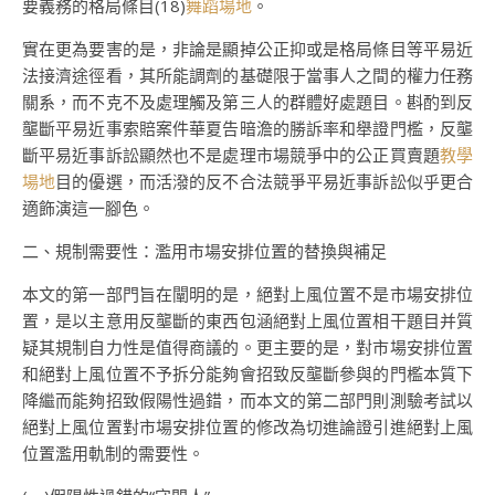
要義務的格局條目(18)
舞蹈場地
。
實在更為要害的是，非論是顯掉公正抑或是格局條目等平易近
法接濟途徑看，其所能調劑的基礎限于當事人之間的權力任務
關系，而不克不及處理觸及第三人的群體好處題目。斟酌到反
壟斷平易近事索賠案件華夏告暗澹的勝訴率和舉證門檻，反壟
斷平易近事訴訟顯然也不是處理市場競爭中的公正買賣題
教學
場地
目的優選，而活潑的反不合法競爭平易近事訴訟似乎更合
適飾演這一腳色。
二、規制需要性：濫用市場安排位置的替換與補足
本文的第一部門旨在闡明的是，絕對上風位置不是市場安排位
置，是以主意用反壟斷的東西包涵絕對上風位置相干題目并質
疑其規制自力性是值得商議的。更主要的是，對市場安排位置
和絕對上風位置不予拆分能夠會招致反壟斷參與的門檻本質下
降繼而能夠招致假陽性過錯，而本文的第二部門則測驗考試以
絕對上風位置對市場安排位置的修改為切進論證引進絕對上風
位置濫用軌制的需要性。