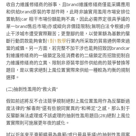
收自力維護修繕商的辦事、且brand維護修繕商僅能采購應用
和供給brand原裝的零部件時，此時非論實用濫用市場安排位
置軌制(car 相干市場份額能夠不高，因此必需界定很具爭議的
單一brand售后市場)亦或縱向非價錢限制(無明白法令根據)停
止干涉城市遭受實際艱苦；更蹩腳的是，以營業額為基數的壟
斷行動罰款能夠會對
1對1教學
行業內所采取的貿易通例帶來過
當的威懾。另一方面，若完整不加干涉也能夠招致因brandcar
對維護修繕商的一級鎖定及抵消費者的二級鎖定而招致扼制自
力維護修繕商的立異、限制非原裝零部件供給商的競爭替換等
題目，是以需求絕對上風位置實際來供給一種較為均衡的規制
選擇。
(二)抽剝性濫用的“救火員”
假如前述將反不合法競爭規制絕對上風位置濫用作為反壟斷過
度法律的“解毒劑”還有些貌同實異的“和稀泥”之感，那么對于
反壟斷無法處理或不該處理的抽剝性濫用題目(28)絕對上風位
置實際則可施展更年夜的感化。
試以近年來平臺範疇最為典範(或曰最具爭議)的抽剝性濫用案