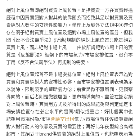
絕對上風位置即絕對買賣上風位置，是指買賣一方在買賣經過
歷程中因買賣絕對人對其的依靠關系而招致其足以對買賣及買
賣絕對人發生的安排性影響力。學理上及域外立法規中④確切
存在關于絕對買賣上風位置及絕對市場上風位置的區分，但我
國《反不合法競爭法》(所應)規制的絕對上風位置只能是絕對
買賣上風、而非絕對市場上風——由於所謂絕對市場上風的實
質是《反壟斷法》框架下的市場氣力/市場安排位置，沒有零
丁用《反不合法競爭法》再規制的需要。
絕對上風位置起首不是市場安排位置。絕對上風位置表示為對
買賣和買賣絕對人的安排性影響，而市場安排位置則表現為足
以消除、限制競爭的壟斷氣力⑤；前者是微不雅層面、更個案
導向的，而后者則是微觀層面、更市場導向的。盡管在認定絕
對上風位置時，其實用方式及所得出的成果能夠與判定認定市
場安排位置存在必定水平的雷同/類似或重合：好比個案中也
能夠用市場份額/市場
會議室出租
氣力/市場位置往佐證買賣絕
對人對行動人的依靠及買賣的需要性；再好比年夜型綜合高端
超市，其絕對于brand供給商的絕對上風位置，也能夠表示為