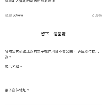
餐與加入運動的鄰居們怒氣洋洋
通過
admin
0 評論
留下一個回覆
發佈留言必須填寫的電子郵件地址不會公開。
必填欄位標示
為
*
顯示名稱
*
電子郵件地址
*