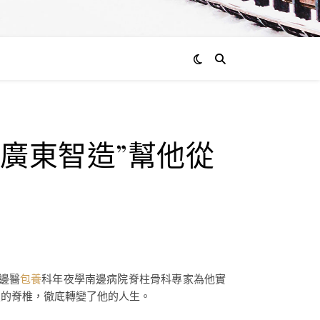
“廣東智造”幫他從
邊醫
包養
科年夜學南邊病院脊柱骨科專家為他實
損的脊椎，徹底轉變了他的人生。