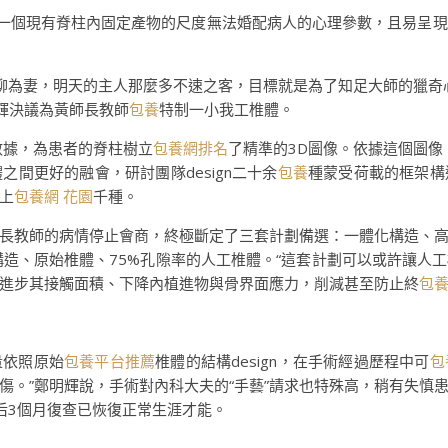
用一個現有脊柱內固定產物的尺度無法婚配病人的心理參數，且易呈現
柳為妻，明天的主人那麼多不速之客，目標就是為了知足大師的獵奇心
輝決議為黃師長教師
包養
特制一小我工椎體。
數據，為患者的脊柱樹立
包養網排名
了精準的3D圖像。依據這個圖像，
間更好的融會，研討團隊design二十余
包養
種蒙受荷載的框架構
上
包養網 花園
千種。
長教師的病情停止會商，終極斷定了三套計劃備選：一體化構造、
構造、原始椎體、75%孔隙率的人工椎體。“這套計劃可以或許讓人
進步其接觸面積、下降內植進物與骨界面應力，削減甚至防止終
包
量依照原始
包養平台推薦
椎體的結構design，在手術經過歷程中可
包
傷。”鄭明輝說，手術對內科大夫的“手藝”請求也特殊高，稍有失慎
后3個月復查已恢復正常生涯才能。