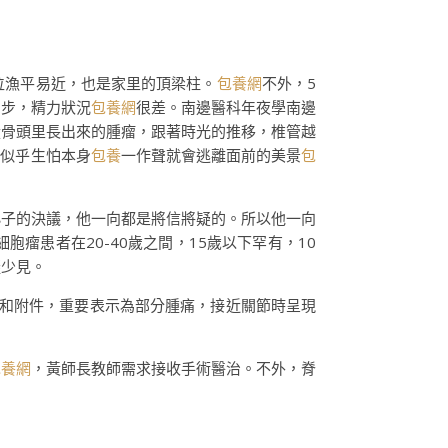
位漁平易近，也是家里的頂梁柱。
包養網
不外，5
腳步，精力狀況
包養網
很差。南邊醫科年夜學南邊
從骨頭里長出來的腫瘤，跟著時光的推移，椎管越
，似乎生怕本身
包養
一作聲就會逃離面前的美景
包
小子的決議，他一向都是將信將疑的。所以他一向
瘤患者在20-40歲之間，15歲以下罕有，10
擬少見。
椎體和附件，重要表示為部分腫痛，接近關節時呈現
包養網
，黃師長教師需求接收手術醫治。不外，脊