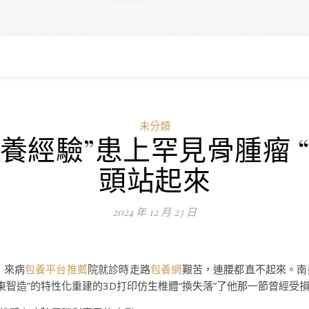
未分類
養經驗”患上罕見骨腫瘤 
頭站起來
2024 年 12 月 23 日
，來病
包養平台推薦
院就診時走路
包養網
艱苦，連腰都直不起來。南
東智造”的特性化重建的3D打印仿生椎體“換失落”了他那一節曾經受