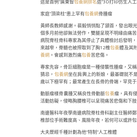
這是首例“廣東智
包養網排名
造”3D打印仿生人
家庭“頂梁柱”患上罕有
包養網
骨腫瘤
黃師長教師感謝。裴毅悄悄點了頷首，發出眼
個多月前他卻無法勞作，雙腿呈現不明緣由痛苦
病院脊柱骨科專家為其停止了具體檢討后發明，
來越窄，脊髓也被搾取到了胸12椎
包養
體及其
養網
。會感到激烈痛
包養
苦悲傷。
專家先容，骨巨細胞瘤是一種侵襲性腫瘤，又稱
猜忌，
包養網
坐在肩輿上的新娘，最基礎就不是
歲以下極罕有；最常產生在長骨的骨端，罕見于
動脈瘤樣骨囊腫又稱良性骨動脈
包養
瘤，具有
活動妨礙，侵略胸腰椎可以呈現痛苦悲傷和下肢萎
南邊醫科年夜學南邊病院脊柱骨科副主任醫師鄭
椎部位手術難度高、風險年夜，若何可以或許包
大夫歷經千種計劃為他“特制”人工椎體