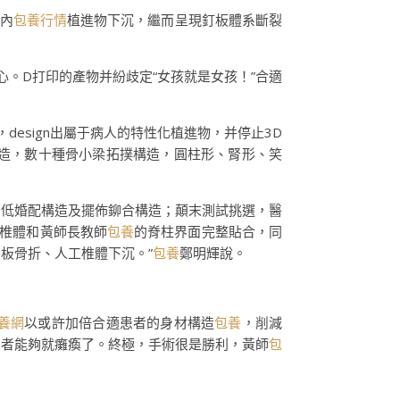
內
包養行情
植進物下沉，繼而呈現釘板體系斷裂
。D打印的產物并紛歧定“女孩就是女孩！”合適
design出屬于病人的特性化植進物，并停止3D
造，數十種骨小梁拓撲構造，圓柱形、腎形、笑
高低婚配構造及擺佈鉚合構造；顛末測試挑選，醫
工椎體和黃師長教師
包養
的脊柱界面完整貼合，同
養
板骨折、人工椎體下沉。”
包養
鄭明輝說。
養網
以或許加倍合適患者的身材構造
包養
，削減
患者能夠就癱瘓了。終極，手術很是勝利，黃師
包