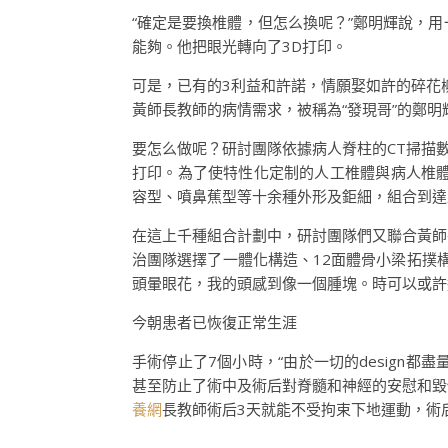
“確定是要換椎體，但怎么換呢？”鄭明輝說，
能夠。他把眼光轉向了3D打印。
可是，已有的3利益和許諾，情願娶如許的碎花
黃師長教師的病情需求，被稱為“發現哥”的鄭明
要怎么做呢？研討團隊依據病人脊柱的CT掃描
打印。為了使特性化定制的人工椎體與病人椎體之
容型、噴鼻蕉型等十余種外形及鉅細，組合到達
在這上千種組合計劃中，研討團隊們又聯合黃師
治團隊選擇了一體化構造、12面體骨小梁拓撲
頭暈眼花，我的頭感到像一個腫塊。時可以或許
今朝患者已恢復正常生涯
手術停止了7個小時，“由於一切的design都盡
甚至防止了術中及術后對脊髓和神經的安慰和毀
養網
長教師術后3天就能不受拘束下地運動，術