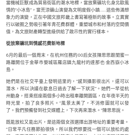
當機械巨獸成為貿易街區的潮水地標，當放棄礦坑化身北歐風
情的“小冰島”，當荒涼礦山演變為文明度假小鎮……這些佈滿想
象力的演變，正在中國文旅邦畿上書寫著極新的故事。立異實
行以破圈之勢吸引著年青花費群體，重塑城市和村落的空間價
值，為文旅財產轉型進級供給了啟示性的實行樣本。
從放棄礦坑到情感花費新地標
6月的最后一個周末，在杭州任務的00后女孩陳思思跟閨蜜一
路離開位于金華市婺城區羅店鎮九龍村的達那也·金西嶽小冰
島。
她們是在社交平臺上發明這里的，“感到攝影很出片，還可以
潛水，所以決議在歇息日過去了解一下狀況”。她們一早從杭
州動身，搭乘搭座兩個多小時出租車離開園區，在年夜半天的
時光里，拍了良多照片。“風景太美了，不消修圖就可以發
了。我們預備發到社交媒體上，下次再來潛水。”陳思思說。
既能放松又能出片，是這兩個女孩選擇出游地址的重要考量。
“日常平凡任務節拍很快，所以我們想要找一個可以放松的處