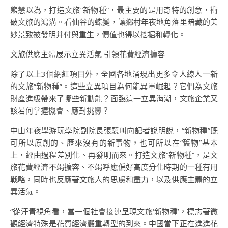
熊慧以為，打造文旅“新物種”，最主要的是用奇特的創意，衝
破文旅的鴻溝。看仙谷的蝶變，讓鄉村年夜地角落里暗藏的美
妙景致被發明并付與重生，價值也得以挖掘和轉化。
文旅供應主體展示立異活氣 引領花費經濟擴容
除了以上3個網紅項目外，全國各地涌現出更多令人線人一新
的文旅“新物種”。這些立異項目為何能異軍崛起？它們為文旅
財產進級帶來了哪些新動能？面臨這一立異海潮，文旅企業又
該若何掌握機會、應對挑釁？
中山年夜學游玩學院副院長張驍叫向記者說明說，“新物種”既
可所以原創的、歷來沒有的新事物，也可所以在“舊物”基本
上，經由過程差別化、再發明而來。打造文旅“新物種”，是文
旅花費經濟不竭擴容、不竭呼應偏好高度分化時期的一種有用
戰略，同時也反應著文旅人的思慮和盡力，以及供應主體的立
異活氣。
“從汗青視角看，當一個社會接連呈現文旅‘新物種’，標志著微
觀經濟特殊是花費經濟嚴重轉型的到來。中國當下正在進進花