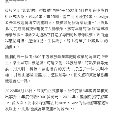
濱一五一十。
這只名叫“北北”的巨型機械“白熊”于2022年5月在年夜連熊洞
街正式表態，它高6米，重25噸，豎立高度可達9米，design
者是年夜連博濤文明開創人、機械裝配藝術家肖迪。“巨熊北
北”可完成高科技智能仿生互動後果，擁有本身的“源起”漫畫和
佈景故事。博濤文明還為它打造了專門的短錄像賬號，經由過
程感情鏈接、運動互動、生長故事，線上構建了“巨熊北北”的
抽像IP。
熊洞街是一個由4800平方米放棄產業廠房改革的沉醉式IP樂
土，樂土里有巨獸巡游、時髦文創、科技研學、特點美食等元
素，用文明、科技、藝術聯合的方法，打造了一個“尖叫地
標”，并經由過程“巨熊北北”這個超等IP，把文旅和貿易業態無
機融會在一路。
2022年6月18日，熊洞街正式停業。至今持續3年客流量和支
出攀升，年度營收6000多萬元。2024年，熊洞街招待游客
163萬人次，此中外埠游客占比60%，80%的當地游客復游4
次以上，“北北”也成為年夜連市的城市IP。