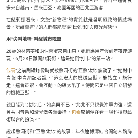
是35歲以下的年青人，此中99%是外埠客戶，客群中還有良
多來自越南、馬來西亞、泰國等國的西北亞游客。
在錢莉娜看來，文旅“新物種”的實質就是發明極致的情感場
景，讓離開這里的人們都能覺得“松弛”和“與時光解綁”。
用“尖叫地標”叫醒城市魂靈
28歲的林芮寧和兩個閨蜜來自山東，她們應用年假到年夜連游
玩，6月28日離開熊洞街，這是她們“打卡”的第一站。
包養
“之前刷短錄像時就被熊洞街的‘巨熊北北’震動了。”她對中
青報·中青網記者說，“這么宏大的機械巨獸，能站立，能行
走，還會眨眼、會互動，的確太酷了。傳聞它是中國自立研發
的機械巨獸。”
親目睹到“北北”后，她高興不已，“北北不只視覺沖擊力強，還
會共同音樂和燈光做各類舉措，
包養
感到像在看一場科技與藝
術聯合的扮演。”
說起熊洞街和“巨熊北北”的故事，年夜連博濤結合開創人魏海