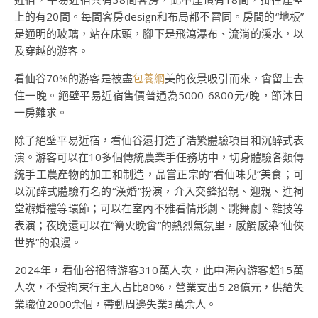
上的有20間。每間客房design和布局都不雷同。房間的“地板”
是通明的玻璃，站在床頭，腳下是飛瀉瀑布、流淌的溪水，以
及穿越的游客。
看仙谷70%的游客是被盡
包養網
美的夜景吸引而來，會留上去
住一晚。絕壁平易近宿售價普通為5000-6800元/晚，節沐日
一房難求。
除了絕壁平易近宿，看仙谷還打造了浩繁體驗項目和沉醉式表
演。游客可以在10多個傳統農業手任務坊中，切身體驗各類傳
統手工農產物的加工和制造，品嘗正宗的“看仙味兒”美食；可
以沉醉式體驗有名的“漢婚”扮演，介入交鋒招親、迎親、進祠
堂辦婚禮等環節；可以在室內不雅看情形劇、跳舞劇、雜技等
表演；夜晚還可以在“篝火晚會”的熱烈氣氛里，感觸感染“仙俠
世界”的浪漫。
2024年，看仙谷招待游客310萬人次，此中海內游客超15萬
人次，不受拘束行主人占比80%，營業支出5.28億元，供給失
業職位2000余個，帶動周邊失業3萬余人。