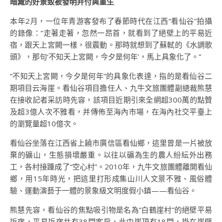
暗藏的好景致被發明并付與重生
本年2月，一位年青游客發布了春節時代在江西“看仙谷”拍攝
的錄像：“走著走著，忽然一昂首，就看到了絕壁上的平易近
宿，跟天上宮闕一樣，很震動。那時就想到了蘇軾的《水調歌
頭》，那句‘不知天上宮闕，今夕是何年’，馬上具象化了。”
“不知天上宮闕，今夕是何年”的具象化表達，指的是看仙谷二
期項目云海崖。看仙谷項目擔任人、九牛文旅團體副總裁熊慧
在接收記者采訪時先容，該項目近期引來全網超300萬的點贊
及超3億人次不雅看，并傳佈至海內市場，在海內社交平臺上
的瀏覽量超10億次。
看仙谷坐落在江西省上饒市廣信區看仙鄉，這里曾是一片被放
棄的礦山，生態損壞嚴重。以往以礦為生的農人紛紜外出務
工，各村接踵成了“空心村”。2010年，九牛文旅團體離開看仙
鄉，用15年時光，把這里打形成集山川人文景不雅、風俗體
驗、運動演藝于一體的景象級文明度假小鎮——看仙谷。
熊慧先容，看仙谷的焦點吸引物是名為“白鶴崖村”的絕壁平易
近宿，平易近宿共有38間客房，此中崖頂有18間，掛在崖壁