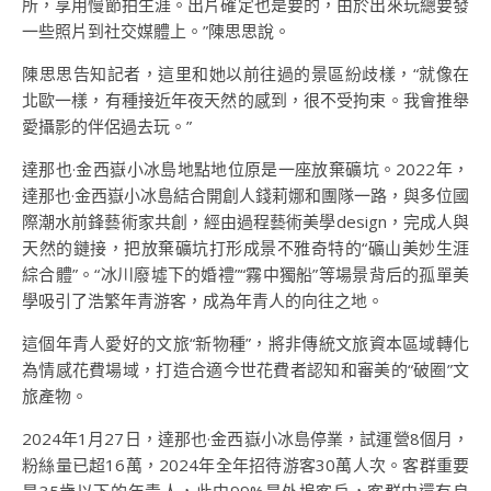
所，享用慢節拍生涯。出片確定也是要的，由於出來玩總要發
一些照片到社交媒體上。”陳思思說。
陳思思告知記者，這里和她以前往過的景區紛歧樣，“就像在
北歐一樣，有種接近年夜天然的感到，很不受拘束。我會推舉
愛攝影的伴侶過去玩。”
達那也·金西嶽小冰島地點地位原是一座放棄礦坑。2022年，
達那也·金西嶽小冰島結合開創人錢莉娜和團隊一路，與多位國
際潮水前鋒藝術家共創，經由過程藝術美學design，完成人與
天然的鏈接，把放棄礦坑打形成景不雅奇特的“礦山美妙生涯
綜合體”。“冰川廢墟下的婚禮”“霧中獨船”等場景背后的孤單美
學吸引了浩繁年青游客，成為年青人的向往之地。
這個年青人愛好的文旅“新物種”，將非傳統文旅資本區域轉化
為情感花費場域，打造合適今世花費者認知和審美的“破圈”文
旅產物。
2024年1月27日，達那也·金西嶽小冰島停業，試運營8個月，
粉絲量已超16萬，2024年全年招待游客30萬人次。客群重要