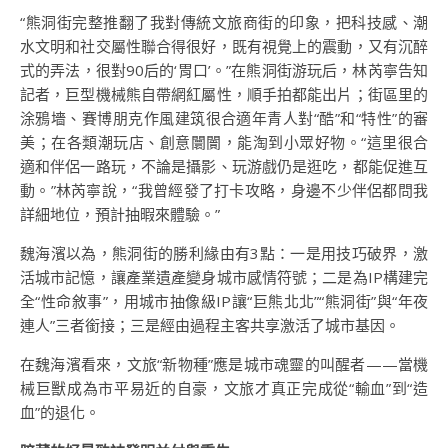
“熊洞街完整推翻了我對傳統文旅商街的印象，把科技感、潮
水文明和社交屬性聯合得很好，既有視覺上的震動，又有沉醉
式的弄法，很對90后的‘胃口’。”在熊洞街游玩后，林芮寧告知
記者，巨型機械熊自帶網紅屬性，順手拍都能出片；街區里的
涂鴉墻、賽博朋克作風建筑很合適年青人對“酷”和“特性”的審
美；在各類潮玩店、創意闤闠，能淘到小眾好物。“這里很合
適和伴侶一路玩，不論是攝影、玩游戲仍是逛吃，都能促進互
動。”林芮寧說，“我曾經發了打卡攻略，身邊不少伴侶都問我
詳細地位，預計抽暇來體驗。”
魏海濱以為，熊洞街的勝利緣由有3點：一是用技巧破界，激
活城市記憶，讓產業遺產變身城市感情符號；二是為IP構建完
全“性命敘事”，用城市抽像級IP讓“巨熊北北”“熊洞街”與“年夜
連人”三者銜接；三是經由過程主客共享激活了城市基因。
在魏海濱看來，文旅“新物種”應是城市魂靈的叫醒者——當機
械巨獸成為市平易近的自豪，文旅才真正完成從“輸血”到“造
血”的退化。