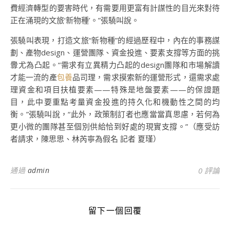
費經濟轉型的要害時代，有需要用更富有計謀性的目光來對待
正在涌現的文旅‘新物種’。”張驍叫說。
張驍叫表現，打造文旅“新物種”的經過歷程中，內在的事務謀
劃、產物design、運營團隊、資金投進、要素支撐等方面的挑
釁尤為凸起。“需求有立異精力凸起的design團隊和市場解讀
才能一流的產
包養
品司理，需求摸索新的運營形式，還需求處
理資金和項目扶植要素——特殊是地盤要素——的保證題
目，此中要重點考量資金投進的持久化和機動性之間的均
衡。”張驍叫說，“此外，政策制訂者也應當當真思慮，若何為
更小微的團隊甚至個別供給恰到好處的現實支撐。”（應受訪
者請求，陳思思、林芮寧為假名 記者 夏瑾）
通過
admin
0 評論
留下一個回覆