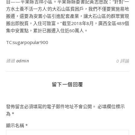
目——平果縣吉祥小區。平果縣縣委書記黃志愿說：“針對‘一
方水土養不活一方人’的大石山區貧困戶，我們不僅要實施易地
搬遷，還要為安置小區引進配套產業，讓大石山區的群眾實現
搬出即脫貧，入住可致富。”截至2018年8月，廣西全區489個
集中安置點，累計已搬遷入住近60萬人。
TC:sugarpopular900
通過
admin
0 評論
留下一個回覆
發佈留言必須填寫的電子郵件地址不會公開。
必填欄位標示
為
*
顯示名稱
*