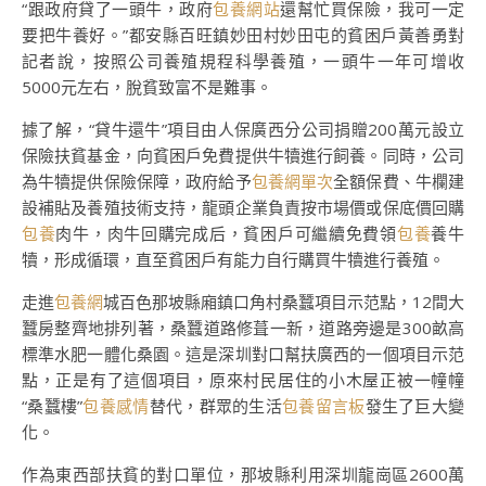
“跟政府貸了一頭牛，政府
包養網站
還幫忙買保險，我可一定
要把牛養好。”都安縣百旺鎮妙田村妙田屯的貧困戶黃善勇對
記者說，按照公司養殖規程科學養殖，一頭牛一年可增收
5000元左右，脫貧致富不是難事。
據了解，“貸牛還牛”項目由人保廣西分公司捐贈200萬元設立
保險扶貧基金，向貧困戶免費提供牛犢進行飼養。同時，公司
為牛犢提供保險保障，政府給予
包養網單次
全額保費、牛欄建
設補貼及養殖技術支持，龍頭企業負責按市場價或保底價回購
包養
肉牛，肉牛回購完成后，貧困戶可繼續免費領
包養
養牛
犢，形成循環，直至貧困戶有能力自行購買牛犢進行養殖。
走進
包養網
城百色那坡縣廂鎮口角村桑蠶項目示范點，12間大
蠶房整齊地排列著，桑蠶道路修葺一新，道路旁邊是300畝高
標準水肥一體化桑園。這是深圳對口幫扶廣西的一個項目示范
點，正是有了這個項目，原來村民居住的小木屋正被一幢幢
“桑蠶樓”
包養感情
替代，群眾的生活
包養留言板
發生了巨大變
化。
作為東西部扶貧的對口單位，那坡縣利用深圳龍崗區2600萬