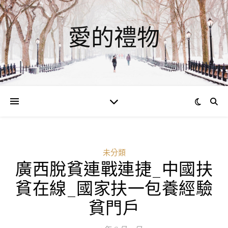
愛的禮物
未分類
廣西脫貧連戰連捷_中國扶
貧在線_國家扶一包養經驗
貧門戶