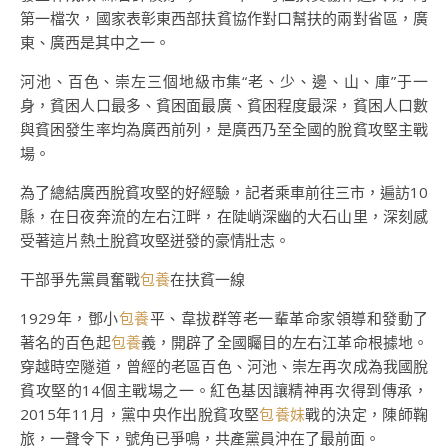
第一檔次，國家表彰東西部扶貧協作對口幫扶的兩對省區，廣
東、廣西是其中之一。
河池、百色、崇左三個地級市集“老、少、邊、山、庫”于一
身，貧困人口最多、貧困面最廣、貧困程度最深，貧困人口數
與貧困發生率均為廣西前列，是廣西乃至全國的脫貧攻堅主戰
場。
為了總結廣西脫貧攻堅的好經驗，記者乘車前往三市，遍訪10
縣，在日夜奔流的左右江畔，在陡峭深幽的大石山里，深刻感
受著這片熱土脫貧攻堅迸發的豪情壯志。
干部爭先黨員奮戰
包養
在扶貧一線
1929年，鄧小
包養
平、韋拔群等老一輩革命家領導和發動了
著名的百色起
包養
義，開辟了全國矚目的左右江革命根據地。
穿越時空隧道，曾經的老區百色、河池、崇左再次成為我國脫
貧攻堅的14個主戰場之一。紅色基因讓精神再次得到傳承，
2015年11月，黨中央作出脫貧攻堅
包養妹
戰的決定，陳師鞠
旅，一聲令下，號角已爭鳴，共產黨員沖在了最前面。