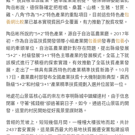
難。“脫貧根本靠產業，選準產業是前提。”德保縣縣委副書記
陶岳彬說，德保縣確定把柑橘、桑蠶、山楂、生豬、甘蔗、
雞、八角”作為“5+2”特色產業的重點項目，目前這些特色產
包
養網比較
業已基本實現貧困戶全覆蓋，有力推動了脫貧攻堅。
陶岳彬所說的“5+2”特色產業，源自于自治區農業廳。2017年
初，作為自治區扶貧開發領導小組產業開
包養網
發專責
包養
小
組的牽頭單位，自治區農業廳針對存在問題，提出縣級發展
“5+2”、村級發展“3+1”特色主導產業的發展模式，全區上下就
該模式進行了積極的探索實踐，有效推動了全區扶貧產業發
展，走出了一條具有廣西特色的產業精準扶貧新路子。10月
17日，農業農村部發布全國產業扶貧十大機制創新典型，廣西
縣級“5+2”和村級“3+1”產業精準扶貧規劃入選并位居第一位。
地處花山景區核心區的崇左市寧明縣城中鎮耀達村，由于信息
閉塞，守著“搖錢樹”卻過著窮日子，如今，通過花山景區的開
發，這里的村民開始從好風景里謀財路。
曾經的荒坡上，短短幾個月間，一幢幢大樓拔地而起，共計
2437套安置房，這是廣西最大的易地扶貧搬遷安置點建設項