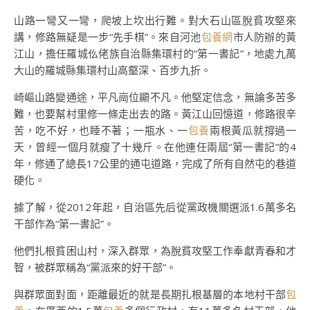
山路一彎又一彎，爬坡上坎出行難。對大石山區脫貧攻堅來
講，修路無疑是一步“先手棋”。來自河池
包養網
市人防辦的黃
江山，擔任羅城仫佬族自治縣集環村的“第一書記”，地處九萬
大山的羅城縣集環村山高壑深、百步九折。
崎嶇山路變通途，平凡崗位顯不凡。他堅定信念，無論多苦多
難，也要幫村里修一條走出去的路。黃江山回憶道，修路很辛
苦，吃不好，也睡不著；一瓶水、一
包養
兩根黃瓜就撐過一
天，曾經一個月就瘦了十幾斤。在他連任兩屆“第一書記”的4
年，修通了總長17公里的通屯道路，完成了所有自然屯的巷道
硬化。
據了解，從2012年起，自治區先后從黨政機關選派1.6萬多名
干部作為“第一書記”。
他們扎根貧困山村，深入群眾，為脫貧攻堅工作奉獻青春和才
智，被群眾稱為“黨派來的好干部”。
與群眾面對面，距離最近的就是長期扎根基層的本地村干部
包