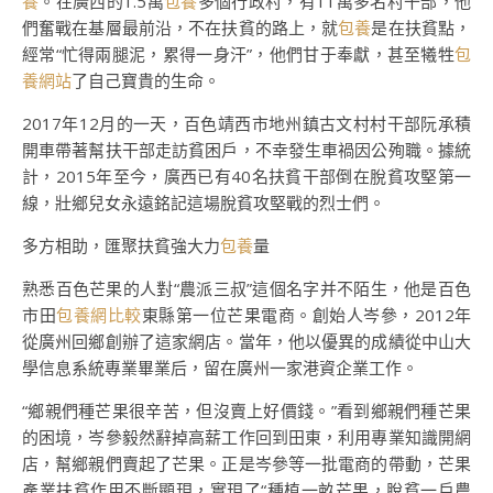
養
。在廣西的1.5萬
包養
多個行政村，有11萬多名村干部，他
們奮戰在基層最前沿，不在扶貧的路上，就
包養
是在扶貧點，
經常“忙得兩腿泥，累得一身汗”，他們甘于奉獻，甚至犧牲
包
養網站
了自己寶貴的生命。
2017年12月的一天，百色靖西市地州鎮古文村村干部阮承積
開車帶著幫扶干部走訪貧困戶，不幸發生車禍因公殉職。據統
計，2015年至今，廣西已有40名扶貧干部倒在脫貧攻堅第一
線，壯鄉兒女永遠銘記這場脫貧攻堅戰的烈士們。
多方相助，匯聚扶貧強大力
包養
量
熟悉百色芒果的人對“農派三叔”這個名字并不陌生，他是百色
市田
包養網比較
東縣第一位芒果電商。創始人岑參，2012年
從廣州回鄉創辦了這家網店。當年，他以優異的成績從中山大
學信息系統專業畢業后，留在廣州一家港資企業工作。
“鄉親們種芒果很辛苦，但沒賣上好價錢。”看到鄉親們種芒果
的困境，岑參毅然辭掉高薪工作回到田東，利用專業知識開網
店，幫鄉親們賣起了芒果。正是岑參等一批電商的帶動，芒果
產業扶貧作用不斷顯現，實現了“種植一畝芒果，脫貧一戶農