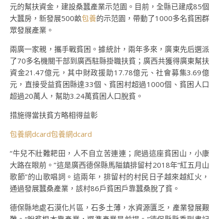
元的幫扶資金，建設桑蠶產業示范園。目前，全縣已建成85個
大蠶房，新發展500畝
包養
的示范園，帶動了1000多名貧困群
眾發展產業。
兩廣一家親，攜手戰貧困。據統計，兩年多來，廣東先后選派
了70多名機關干部到廣西駐縣掛職扶貧；廣西共獲得廣東幫扶
資金21.47億元，其中財政援助17.78億元、社會募集3.69億
元，直接受益貧困縣達33個、貧困村超過1000個、貧困人口
超過20萬人，幫助3.24萬貧困人口脫貧。
措施得當扶貧方略相得益彰
包養網dcard
包養網dcard
“牛兒不壯難耙田，人不自立苦連連；爬過這座貧困山，小康
大路在眼前。”這是廣西德保縣馬隘鎮排留村2018年“紅五月山
歌節”的山歌唱詞。這兩年，排留村的村民日子越來越紅火，
通過發展蠶桑產業，該村86戶貧困戶靠蠶桑脫了貧。
德保縣地處石漠化片區，石多土薄，水資源匱乏，產業發展艱