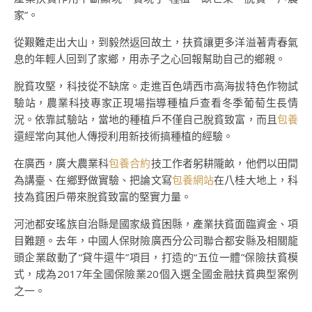
家”。
從艱難走出大山，到毅然返回故土，扶貧讓更多洋溢著青春氣
息的年輕人回到了家鄉，用赤子之心回報幫助自己的鄉親。
脫貧攻堅，科技從不缺席。走進百色靖西市高海拔特色作物試
驗站，農業科技專家正現場指導種植戶查看冬季葡萄生長情
況。依靠試驗站，當地的種植戶不僅自己脫貧致富，而且
包養
還經常向其他人傳授利用新技術搞種植的經驗。
在廣西，廣大農業科
包養合約
技工作者躬耕隴畝，他們以田間
為講臺、在鄉野做實驗、把論文寫
包養網站
在八桂大地上，科
技為貧困戶帶來脫貧致富的堅實力量。
河池都安瑤族自治縣是國家級貧困縣，產業扶貧面臨資金、項
目難題。去年，中國人保財險廣西分公司聯合都安縣及相關龍
頭企業啟動了“貸牛還牛”項目，打造的“五位一體”保險扶貧模
式，成為2017年全國保險業20個入選全國金融扶貧典型案例
之一。