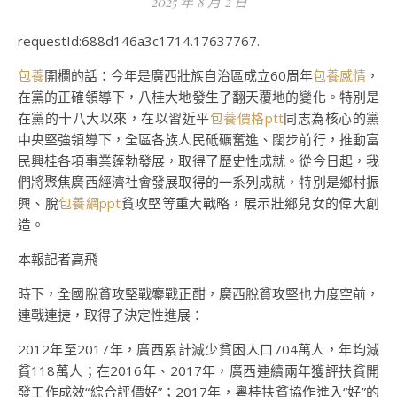
2025 年 8 月 2 日
requestId:688d146a3c1714.17637767.
包養
開欄的話：今年是廣西壯族自治區成立60周年
包養感情
，
在黨的正確領導下，八桂大地發生了翻天覆地的變化。特別是
在黨的十八大以來，在以習近平
包養價格ptt
同志為核心的黨
中央堅強領導下，全區各族人民砥礪奮進、闊步前行，推動富
民興桂各項事業蓬勃發展，取得了歷史性成就。從今日起，我
們將聚焦廣西經濟社會發展取得的一系列成就，特別是鄉村振
興、脫
包養網ppt
貧攻堅等重大戰略，展示壯鄉兒女的偉大創
造。
本報記者高飛
時下，全國脫貧攻堅戰鏖戰正酣，廣西脫貧攻堅也力度空前，
連戰連捷，取得了決定性進展：
2012年至2017年，廣西累計減少貧困人口704萬人，年均減
貧118萬人；在2016年、2017年，廣西連續兩年獲評扶貧開
發工作成效“綜合評價好”；2017年，粵桂扶貧協作進入“好”的