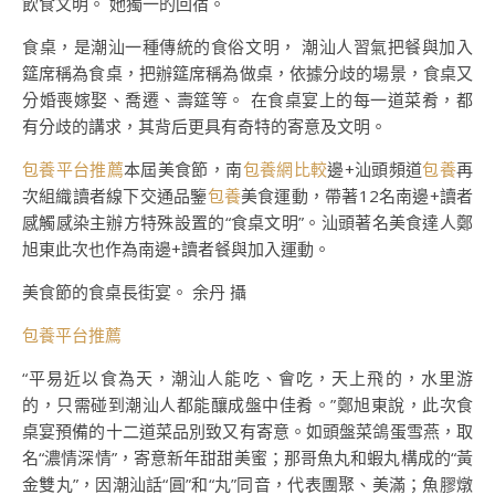
飲食文明。 她獨一的回宿。
食桌，是潮汕一種傳統的食俗文明， 潮汕人習氣把餐與加入
筵席稱為食桌，把辦筵席稱為做桌，依據分歧的場景，食桌又
分婚喪嫁娶、喬遷、壽筵等。 在食桌宴上的每一道菜肴，都
有分歧的講求，其背后更具有奇特的寄意及文明。
包養平台推薦
本屆美食節，南
包養網比較
邊+汕頭頻道
包養
再
次組織讀者線下交通品鑒
包養
美食運動，帶著12名南邊+讀者
感觸感染主辦方特殊設置的“食桌文明”。汕頭著名美食達人鄭
旭東此次也作為南邊+讀者餐與加入運動。
美食節的食桌長街宴。 余丹 攝
包養平台推薦
“平易近以食為天，潮汕人能吃、會吃，天上飛的，水里游
的，只需碰到潮汕人都能釀成盤中佳肴。”鄭旭東說，此次食
桌宴預備的十二道菜品別致又有寄意。如頭盤菜鴿蛋雪燕，取
名“濃情深情”，寄意新年甜甜美蜜；那哥魚丸和蝦丸構成的“黃
金雙丸”，因潮汕話“圓”和“丸”同音，代表團聚、美滿；魚膠燉