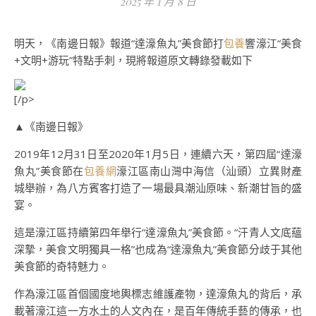
2025 年 1 月 8 日
明天，《南邊日報》報道“達濠魚丸”美食節打
包養
響濠江“美食
+文明+游玩”特點手刺，現將報道原文轉錄發載如下
[/p>
▲《南邊日報》
2019年12月31日至2020年1月5日，連續六天，第四屆“達濠
魚丸”美食節在
包養網
濠江區南山灣中海信（汕頭）立異財產
城舉辦，為八方賓客打造了一場最具潮汕原味、新潮甘旨的盛
宴。
這是濠江區持續第四年舉行“達濠魚丸”美食節。“汗青人文底蘊
深摯，美食文明獨具一格”也成為“達濠魚丸”美食節分歧于其他
美食節的奇特魅力。
作為濠江區首個國度地輿標志維護產物，達濠魚丸的背后，承
載著濠江這一方水土的人文內在，是百年傳統手藝的傳承，也