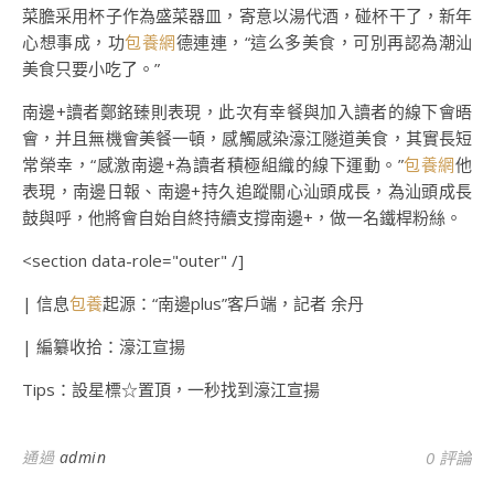
菜膽采用杯子作為盛菜器皿，寄意以湯代酒，碰杯干了，新年
心想事成，功
包養網
德連連，“這么多美食，可別再認為潮汕
美食只要小吃了。”
南邊+讀者鄭銘臻則表現，此次有幸餐與加入讀者的線下會晤
會，并且無機會美餐一頓，感觸感染濠江隧道美食，其實長短
常榮幸，“感激南邊+為讀者積極組織的線下運動。”
包養網
他
表現，南邊日報、南邊+持久追蹤關心汕頭成長，為汕頭成長
鼓與呼，他將會自始自終持續支撐南邊+，做一名鐵桿粉絲。
<section data-role="outer" /]
| 信息
包養
起源：“南邊plus”客戶端，記者 余丹
| 編纂收拾：濠江宣揚
Tips：設星標☆置頂，一秒找到濠江宣揚
通過
admin
0 評論