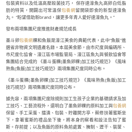
包裝資料以及低溫高壓殺菌技巧， 保存達濠魚丸高卵白低脂
肪的特質，開闢出可常溫保
包養網
留開袋即食的新型達濠魚
丸。 “盼望借助新brand，讓更多年青人愛好達濠魚丸。”
發布兩項集團尺度推進財產規范成長
墨斗卵
包養網
粿和魚飯是濠江美食的典範代表，此中“魚飯”進
選省非物資文明遺產名錄。本屆美食節，由市尺度與編碼所、
市尺度化協會、濠江區市場監管局、濠江區魚丸與餐飲協會等
集團結合完成的 《墨斗蛋粿(墨魚卵粿)加工技巧規范》《風味
熟魚(魚飯)加工技巧規范》兩項集團尺度同時公布。
《墨斗蛋粿(墨魚卵粿)加工技巧規范》《風味熟魚(魚飯)加工
技巧規范》兩項集團尺度同時公布。
據先容，兩項集團尺度除規則加工生孩子企業的基礎請求及加
工技巧、工藝流程外，還明白了墨魚卵粿的原料加工與
包養網
保留、手工采蛋、擂潰、包裝、貯離開方亭，蔡修扶著蜜斯坐
下，拿著蜜斯的禮品坐下後，將本身的察看和設法告知了蜜
斯。存前提；以及魚飯的原料魚前處置、腌制、瀝干、裝筐、