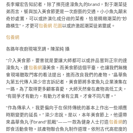
長李耀宏告知記者，除了擦亮達濠魚丸的brand，對于潮菜徒
弟而言，餐與加入美食節更是一次廚藝的交通。小小魚丸顛末
奇妙處置，可以或許演化成分歧的菜肴，恰是精緻潮菜的“妙
趣橫生”，才更可
包養網 花園
以或許激起潮菜徒弟靈感。
包養網
各路年夜廚現場烹調。陳潔純 攝
“介入美食節，要害就是要讓大師都可以或許品嘗到正宗的達
濠魚丸、達
包養網
濠美食。而美食節這個平臺，也讓我們無機
會現場聽取門客的看法提出，進而改良我們的產物。”晶華魚
丸第五代傳人梁少忠言訴記者，美食節將多家魚丸企業湊集在
一路，為了取得更多顧客喜愛，大師天然會在產物高低工夫，
“有競爭才有動力，有動力才會有立異，才會不同凡響。”
“作為傳承人，我更偏向于在保持傳統的基本上作出一些順應
時期變更的延長。” 梁少忠說。是以，本年美食節上，他還帶
來晶華魚丸子brand“肌戰”——一款為健身人士打造
包養網
的
即食活動食物。該產物聯合魚丸制作道理，依附古代高密度的