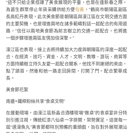
“這不只給企業搭建了美食展現的平臺，也是在逢新春之際，
為蒼生群眾停止年貨采購供給方便
包養
，”鶴崗市朝陽區副區
長高紅丹表現，此次美食節是朝陽區與濠江區在文明交通方面
的主要契機，也是增進兩地在諸多範疇對話一起配合的有用道
路，“信任以兩地美食節為前言樹立的交通一起配合，也將進
一個步驟增進兩區友情加倍深摯。”
濠江區也表現，接上去將持續加大力度與朝陽區的深度一起配
合，在經濟、技巧、資金、人才、文明、教導、游玩、商貿等
方面持續樹立持久友愛一起配合關系，他找不到謝絕的來由，
點了頷首，然後和她一路走回房間，打開了門。配合繁華成
長。
美食節花絮
南邊+鐵桿粉絲共享“食桌文明”
在運動現場，由濠江區新晶合酒樓現場“做桌”的食桌宴非分特
別引進注視，傳統紅漆八仙桌一字排開，架勢實足。這是每一
屆“達濠魚丸”美食節都特別預備的重頭戲，旨在對外展現潮汕