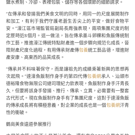
鹽水煮制、冷卻、表裡包裝、儲存等各個環節的細節請求。
“在傳承和發揚我們美食文明的同時，用同一的尺度展開制作
和加工，有利于我們守護老蒼生舌尖上的平安，做好食物平
安。”濠江區市場監管局副局長周強表現，兩項集團尺度的制
定歷時近8個月。這一做法，旨在傳承墨斗卵粿和魚飯傳統制
作工藝，推進濠江傳統特點財產進一個步驟向規范化成長，晉
陞財產尺度化過程，有用傳承財產傳
包養
統工藝品德，增進財
產安康、高東西的品質成長。
“傳承并不料味著保守，而是讓祖先的成績乘著新興的思想再
次起飛。”達濠魚飯制作身手的第四代傳
包養網
承人、汕頭市
德裕隆食物無限公司總司理紀力欽表現，魚飯制作身手汗青長
久，但要將該身手發揚、推行、傳承、立異，必需要有一整套
古代形式。現在魚飯制作身手有了集團尺度，這對于達濠魚飯
的傳承成長將有積極意義，對企業的成長也是一個
包養網
汗青
性的衝破。
鶴崗美食遠道參展推行