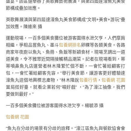
盛宴。該區還舉辦了英歌舞藝術展演，與第四屆達濠魚丸美食
節構成疊加效應。
英歌舞展演與第四屆達濠魚丸美食節構成“文明+美食+游玩”疊
加效應。陳維來 攝
運動現場，一百多個美食攤位被游客圍得水泄欠亨，人們摩肩
相繼，爭相品嘗魚丸、墨斗
包養網排名
卵粿等各類美食。各路
商家年夜廚以魚丸、魚冊、魚飯等新穎食材，現場烹調出一道
道美食，令不雅眾近間隔接觸精品潮菜。記者在現場看到，蒂
蒂噴鼻魚丸店運營者林木隆繁忙個不斷，一會忙著給顧客打
包，一會忙著給顧客先容。“舉行美食節，讓游客更好體驗達
濠魚丸這個地輿標志產物，”林木隆說
包養行情
，
包養網 花園
當局搭好臺，就看企業若何“唱好戲” ，“為了濠江抽像，我們
要做到最好。”
一百多個美食攤位被游客圍得水泄欠亨。楊毓添 攝
包養網 花園
“魚丸在分歧的場景有分歧的詮釋。”濠江區魚丸與餐飲協會會