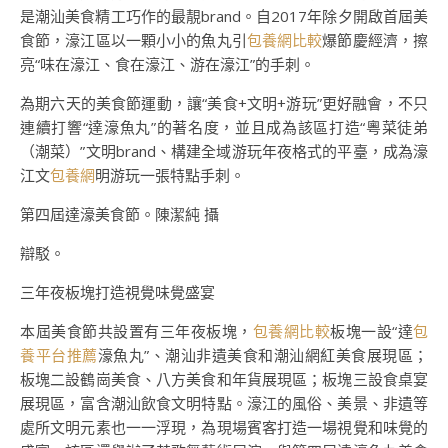
是潮汕美食精工巧作的最靚brand。自2017年除夕開啟首屆美
食節，濠江區以一顆小小的魚丸引
包養網比較
爆節慶經濟，擦
亮“味在濠江、食在濠江、游在濠江”的手刺。
為期六天的美食節運動，讓“美食+文明+游玩”更好融會，不只
連續打響“達濠魚丸”的著名度，並且成為該區打造“粵菜徒弟
（潮菜）”文明brand、構建全域游玩年夜格式的平臺，成為濠
江文
包養網
明游玩一張特點手刺。
第四屆達濠美食節。陳潔純 攝
辯駁。
三年夜板塊打造視覺味覺盛宴
本屆美食節共設置有三年夜板塊，
包養網比較
板塊一設“達
包
養平台推薦
濠魚丸”、潮汕非遺美食和潮汕網紅美食展現區；
板塊二設鶴崗美食、八方美食和年貨展現區；板塊三設食桌宴
展現區，富含潮汕飲食文明特點。濠江的風俗、美景、非遺等
處所文明元素也一一浮現，為現場賓客打造一場視覺和味覺的