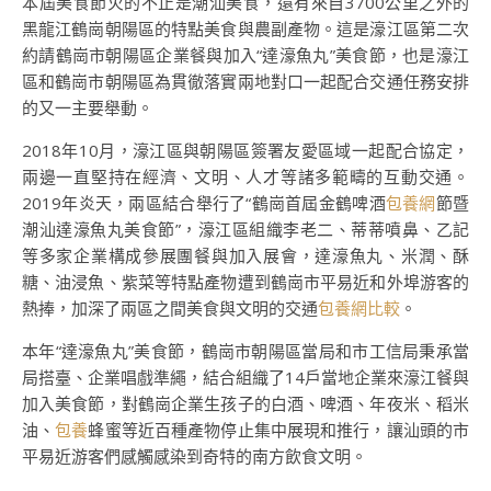
本屆美食節火的不止是潮汕美食，還有來自3700公里之外的
黑龍江鶴崗朝陽區的特點美食與農副產物。這是濠江區第二次
約請鶴崗市朝陽區企業餐與加入“達濠魚丸”美食節，也是濠江
區和鶴崗市朝陽區為貫徹落實兩地對口一起配合交通任務安排
的又一主要舉動。
2018年10月，濠江區與朝陽區簽署友愛區域一起配合協定，
兩邊一直堅持在經濟、文明、人才等諸多範疇的互動交通。
2019年炎天，兩區結合舉行了“鶴崗首屆金鶴啤酒
包養網
節暨
潮汕達濠魚丸美食節”，濠江區組織李老二、蒂蒂噴鼻、乙記
等多家企業構成參展團餐與加入展會，達濠魚丸、米潤、酥
糖、油浸魚、紫菜等特點產物遭到鶴崗市平易近和外埠游客的
熱捧，加深了兩區之間美食與文明的交通
包養網比較
。
本年“達濠魚丸”美食節，鶴崗市朝陽區當局和市工信局秉承當
局搭臺、企業唱戲準繩，結合組織了14戶當地企業來濠江餐與
加入美食節，對鶴崗企業生孩子的白酒、啤酒、年夜米、稻米
油、
包養
蜂蜜等近百種產物停止集中展現和推行，讓汕頭的市
平易近游客們感觸感染到奇特的南方飲食文明。