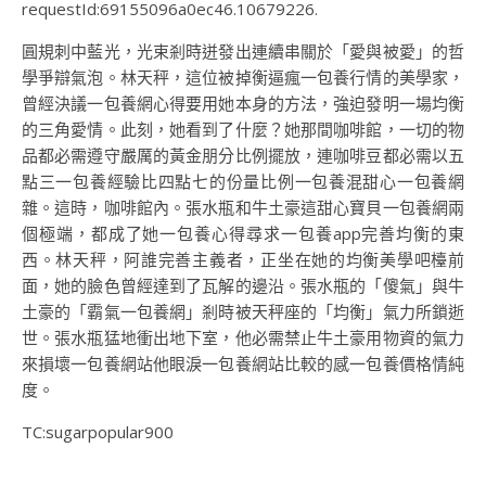
requestId:69155096a0ec46.10679226.
圓規刺中藍光，光束剎時迸發出連續串關於「愛與被愛」的哲
學爭辯氣泡。林天秤，這位被掉衡逼瘋一包養行情的美學家，
曾經決議一包養網心得要用她本身的方法，強迫發明一場均衡
的三角愛情。此刻，她看到了什麼？她那間咖啡館，一切的物
品都必需遵守嚴厲的黃金朋分比例擺放，連咖啡豆都必需以五
點三一包養經驗比四點七的份量比例一包養混甜心一包養網
雜。這時，咖啡館內。張水瓶和牛土豪這甜心寶貝一包養網兩
個極端，都成了她一包養心得尋求一包養app完善均衡的東
西。林天秤，阿誰完善主義者，正坐在她的均衡美學吧檯前
面，她的臉色曾經達到了瓦解的邊沿。張水瓶的「傻氣」與牛
土豪的「霸氣一包養網」剎時被天秤座的「均衡」氣力所鎖逝
世。張水瓶猛地衝出地下室，他必需禁止牛土豪用物資的氣力
來損壞一包養網站他眼淚一包養網站比較的感一包養價格情純
度。
TC:sugarpopular900