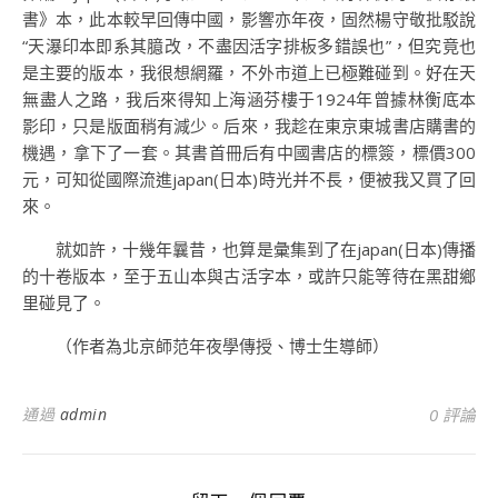
書》本，此本較早回傳中國，影響亦年夜，固然楊守敬批駁說
“天瀑印本即系其臆改，不盡因活字排板多錯誤也”，但究竟也
是主要的版本，我很想網羅，不外市道上已極難碰到。好在天
無盡人之路，我后來得知上海涵芬樓于1924年曾據林衡底本
影印，只是版面稍有減少。后來，我趁在東京東城書店購書的
機遇，拿下了一套。其書首冊后有中國書店的標簽，標價300
元，可知從國際流進japan(日本)時光并不長，便被我又買了回
來。
就如許，十幾年曩昔，也算是彙集到了在japan(日本)傳播
的十卷版本，至于五山本與古活字本，或許只能等待在黑甜鄉
里碰見了。
（作者為北京師范年夜學傳授、博士生導師）
通過
admin
0 評論