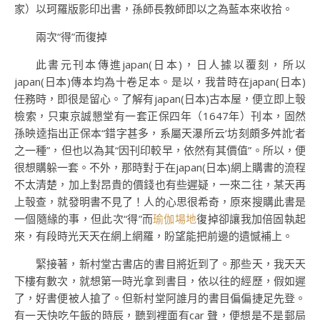
家）以珂羅版影印出書，孫師長教師即以之為藍本來收拾。
兩次“得”而復掉
此書元刊本傳進japan(日本)，日人據以覆刻，所以
japan(日本)傳本均為十卷足本。是以，我昔時在japan(日本)
任務時，即很是留心。了解有japan(日本)古本屋，便立即上彀
檢索，只東京誠懇堂有一套正保四年（1647年）刊本，固然
孫映逵指出正保本“錯字甚多，系屬天瀑所云‘坊刻頗多舛訛’者
之一種”，但也以為其“因刊印較早，依然有其價值”。所以，便
很想購躲一套。不外，那時對于在japan(日本)網上購書的流程
不太清楚，加上對昂貴的價錢也有些遲疑，一來二往，某天再
上彀查，就發明書不見了！人的心思很希奇，原來搜購此書是
一個隨緣的事，但此次“得”而
瑜伽場地
復掉卻讓我加倍固執起
來，有段時光天天在網上網羅，盼望能把前邊的遺憾補上。
緊接著，新村堂古書店的書目將近到了。那些天，我天天
下樓有數次，就想第一時光拿到書目，依以往的經歷，假如遲
了，好書便被人搶了。但新村堂阿誰月的書目偏偏捷足先登。
有一天快吃午飯的時辰，聽到裡面有car 聲，便想是不是郵局