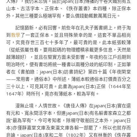
人傳》，我仍未忘情。由於japan(日本)傳播的十卷天職別有五
山本、古活字本、正保本、《佚存叢書》本四種，除正保本
外，其他三種要么極端罕有，要么價錢動輒數萬萬日元。
記憶猶新，必有回響。前些年在孔夫子舊書網上，終于淘
到
教學
了一套正保本。並且特殊榮幸的是，這套不單品相尚
可，究竟存世三百七十多年了，最可貴的是，此本紙張較薄
（從紙張屬性看，要用起碼的物理體積承載更多信息，天然是
越薄越好），並且在堅實方面未受影響。年夜約在江戶后期到
明治時代，便有書坊將統一種書以兩種分歧的紙印制，正如筆
者在《書舶錄：japan(日本)訪書詩紀》第四十篇《年夜閑堂
——常用書，通俗本》中所述，薄紙本較通俗本訂價貴百分之
三十以上，可見其可貴。此書為japan(日本)正保（1644年至
1647年）時所刊，竟亦有薄紙本，較為罕有。
漫無止境，人情世故。《唐佳人傳》在japan(日本)實在還
有元和、寬永間活字本，但連japan(日本)有名躲書家森立之都
說“最為罕有”，今可考知者，除楊守敬舶回之本外，japan(日
本)亦僅靜嘉堂文庫及東瀛文庫各躲一部罷了，所以也就存而
非論。japan(日本)享和二年（1802年）又有林衡的《佚存叢