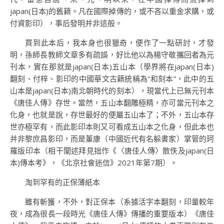
japan(日本)的舊籍。凡在國際掉傳的，或不吝以重金求購，或
付資影印），事后發明并非這般。
買到此本后，我本身也很獵奇，便作了一點研討，才發
明，孫師長教師文章多有疏誤，好比他以為楊守敬攜回者為元
刊本，實在那就是japan(日本)五山本（學界將在japan(日本)
翻刻、付梓、影印的中國華文古籍統稱為“和刻本”，此中的五
山本是japan(日本)南北朝時代的刻本），現當代上已無元刊本
《唐佳人傳》存世。當然，五山本翻雕極精，亦可當元刊本之
化身，也就是說，存世最好的便屬五山本了；不外，五山本存
世亦極罕有，而此影印本則又可看成五山本之化身，但此本也
并非黎庶昌影印，而是董康（中國近代有名躲書家）掌管的珂
羅版印本（相干闡述拜見拙作《〈唐佳人傳〉散佚及japan(日
本)傳本考》，《北京社會迷信》2021年第7期）。
淘到罕有的正保薄紙本
雖有斬獲，不外，對正保本（系據活字本翻刻，印量較年
夜，成為很長一段時光《唐佳人傳》傳播的重要版本）《唐佳