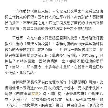
2025 年 3 月 7 日
一向很愛好《唐佳人傳》。它是元代文學家辛文房記錄唐
與五代詩人的評傳，既有詩人的生平材料，亦有對詩人藝術得
掉的批評，不乏精辟之見。它從正面反應了唐代的社會風采和
文明氣氛，為繁星殘暴的唐代詩壇留下千古不滅的剪影。
筆者第一次在年夜學藏書樓里見到的此書，是傅璇琮師長
教師主編的《唐佳人傳校箋》，素雅的裝幀design與啟功師長
教師的秀美題簽讓我非常心動——后來我一向搜求那套書，惋
惜只在某舊書攤買到第五冊；此書多年后重版，封面design已
掉往了奇特的韻致，固然也購進一套，卻提不起細讀的愛好
了。當然，二印本至今二十多年亦未重印，在舊書市場也已炒
至低價，此是后話。
從孫映逵師長教師為此校箋本所作《校勘闡明》可知，此
書最佳版本是流進japan(日本)的元刊十卷本，元本后來佚掉，
清修《四庫全書
家教
》時，館臣從《永樂年夜典》中輯出八
卷，天然不全。又據孫師長教師文，知此“元刊本”為楊守敬
（清末汗青地輿學家、躲書家）攜回，并由黎庶昌（晚清交際