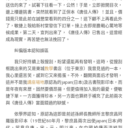
送信的來了。試著下往看一下，公然！于是，立即掀開目次，
邊上樓邊挑書，突然就看到了正保本《唐佳人傳》！並且，價
錢竟只是此前在誠懇堂看到的四分之一！這下顧不上再看此外
了，敏捷上彀給新村堂發信下訂單。接上去即是膽戰心驚地等
候成果，第二天，宣判出來了，《唐佳人傳》已售出。這曾經
成為現實，再苦楚也無法挽回了。
糾偏版本認知誤區
我只好持續上彀搜刮，盼望還能再有發明。這時，從搜刮
框跳出來的又是東城
教學
書店（位于東京）我曾見過的一本，
我心里還苦笑，感到它又來搗蛋。不外，翻開頁面后才發明，
這并不是我
講座場地
原認為的japan(日本)汲古書院影印本，而
是年夜有來歷，固然要價昂揚，但更值得加入我的最愛，便敏
捷下單。一方面獲得珍本，另一方面也算終于補充了此前兩次
與《唐佳人傳》當面錯過的缺憾。
依學界認知，原認為這即是前述孫師長教師所言黎庶昌珂
羅版影印本（19世紀80年月，黎庶昌兩次出使japan(日本)時
代，留意自唐、宋、元、明以來，在中國掉傳而流掉到