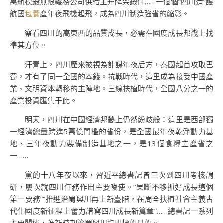
萬航模鍛無限義務公司供給主升降架鍛件……一個個“四川造”護
航國
包養
產年夜飛機起飛，成為四川制造強省的縮影。
察看四川的高東西的品質成長，必需在國度成長邦畿上找
準其方位。
汗青上，四川歷來被視為計謀年夜后方，秦國起首攻取巴
蜀，才有了同一全國的本錢。抗戰時代，這里成為接受中國產
業、文明資本轉移的主陣地。三線扶植時代，全國八分之一的
產業投資匯集于此。
明天，四川在中國經濟邦畿上仍然紛歧般：這里是西部獨
一經濟總量跨進5萬億門檻的省份，是全國最年夜乾淨動力基
地、三年夜動力裝備制造基地之一，是13個食糧主產省之
一……
黨的十八年夜以來，習近平總書記曾三次到四川考核調
研，屢次就四川任務作出主要唆使。“果斷不移抓好成長這個
第一要務”“推進治蜀興川再上新臺階，在周全扶植社會主義古
代化國度新征程上奮力譜寫四川成長新篇章”……總書記一系列
主要闡述，為新時期治蜀興川指明標的目的。