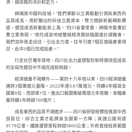
濟、搞扶植的決計和定力。
綿陽是中國科技城。“我們果斷以立異驅動引領高東西的
品質成長，用好獨佔的科技立異資本，聚力開辟新範疇新賽
道，塑造成長新動能新上風。”四川省委常委、綿陽市委書記
曹立軍表現，“依托成渝地域雙城經濟圈扶植國度計謀機會，
我們加年夜走出往、引出去力度，往年引進7個百億級產業項
目，此中3個已完成投產。”
行走在巴蜀年夜地，四川在出力處理掣肘新時期改造成長
的全局性題目中不竭完成新跨越。
經濟總量不竭攀升——黨的十八年夜以來，四川經濟總量
連跨3個萬億元臺階，2022年達5.67萬億元，持續6年穩居全
國第6位、西部第1位，進出口範圍衝破萬億元年夜關，食糧產
量持續3年跨越700億斤；
成長東西的品質不竭進步——四川省研發經費投進居中西
部首位，綜合立異才能躋身全國第一方陣；高速公路到達
9179公里，鐵路運營里程跨越5800公里；外商直接投資範圍