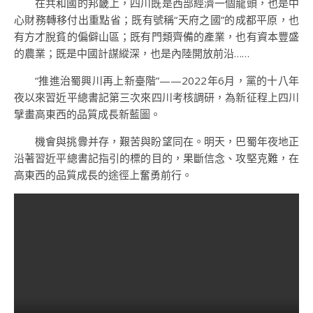
在共和國的邦畿上，四川既是西部經濟一個龍頭，也是中
心財務轉移付出重點省；既有號稱“天府之國”的成都平原，也
有方才脫貧的偏僻山區；既有門類齊備的產業，也有資本豐盛
的農業；既是中國計謀縱深，也是內陸開放前沿……
“推進治蜀興川再上新臺階”——2022年6月，黨的十八年
夜以來習近平總書記第三次來四川考核調研，為新征程上四川
擘畫高東西的品質成長新藍圖。
機會與挑釁并存，艱苦與盼望同在。明天，巴蜀年夜地正
沿著習近平總書記指引的標的目的，果斷信念、攻堅克難，在
高東西的品質成長的途徑上奮勇前行。