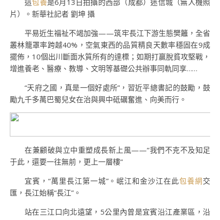
這
包養
是6月13日拍攝的西部（成都）迷信城（無人機照
片）。新華社記者 劉坤 攝
平易近生福祉不竭加強——筑牢長江下游生態樊籬，全省
叢林籠罩率跨越40%，空氣東西的品質精良天數率穩固在9成
擺佈，10個出川斷面水質所有的達標；如期打贏脫貧攻堅戰，
增進養老、醫療、教導、文明等基礎公共辦事同軌同享……
“天府之國，真是一個好處所”，習近平總書記的鼓勵，鼓
勵九千多萬巴蜀兒女在治與興中砥礪奮進、向美而行。
在兼顧破與立中重塑成長新上風——“我們不克不及知足
于此，還要一往無前，更上一層樓”
宜賓，“萬里長江第一城”。岷江和金沙江在此
包養網
交
匯，長江始稱“長江”。
站在三江口向北遠望，5公里內曾是宜賓沿江產業區，沿