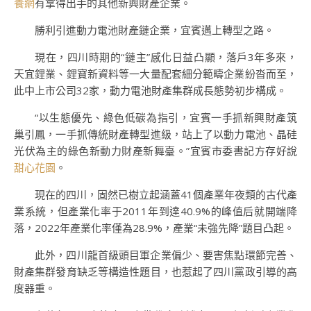
養網
有拿得出手的其他新興財產企業。
勝利引進動力電池財產鏈企業，宜賓邁上轉型之路。
現在，四川時期的“鏈主”感化日益凸顯，落戶3年多來，
天宜鋰業、鋰寶新資料等一大量配套細分範疇企業紛沓而至，
此中上市公司32家，動力電池財產集群成長態勢初步構成。
“以生態優先、綠色低碳為指引，宜賓一手抓新興財產筑
巢引鳳，一手抓傳統財產轉型進級，站上了以動力電池、晶硅
光伏為主的綠色新動力財產新舞臺。”宜賓市委書記方存好說
甜心花園
。
現在的四川，固然已樹立起涵蓋41個產業年夜類的古代產
業系統，但產業化率于2011年到達40.9%的峰值后就開端降
落，2022年產業化率僅為28.9%，產業“未強先降”題目凸起。
此外，四川龍首級頭目軍企業偏少、要害焦點環節完善、
財產集群發育缺乏等構造性題目，也惹起了四川黨政引導的高
度器重。