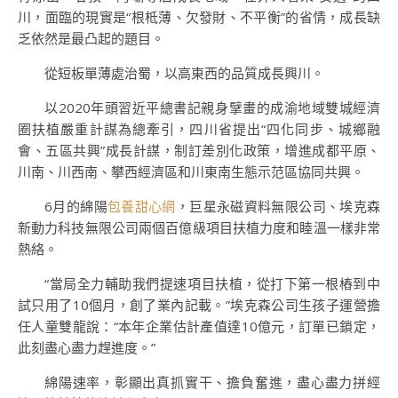
川，面臨的現實是“根柢薄、欠發財、不平衡”的省情，成長缺
乏依然是最凸起的題目。
從短板單薄處治蜀，以高東西的品質成長興川。
以2020年頭習近平總書記親身擘畫的成渝地域雙城經濟
圈扶植嚴重計謀為總牽引，四川省提出“四化同步、城鄉融
會、五區共興”成長計謀，制訂差別化政策，增進成都平原、
川南、川西南、攀西經濟區和川東南生態示范區協同共興。
6月的綿陽
包養甜心網
，巨星永磁資料無限公司、埃克森
新動力科技無限公司兩個百億級項目扶植力度和睦溫一樣非常
熱絡。
“當局全力輔助我們提速項目扶植，從打下第一根樁到中
試只用了10個月，創了業內記載。”埃克森公司生孩子運營擔
任人童雙龍說：“本年企業估計產值達10億元，訂單已鎖定，
此刻盡心盡力趕進度。”
綿陽速率，彰顯出真抓實干、擔負奮進，盡心盡力拼經