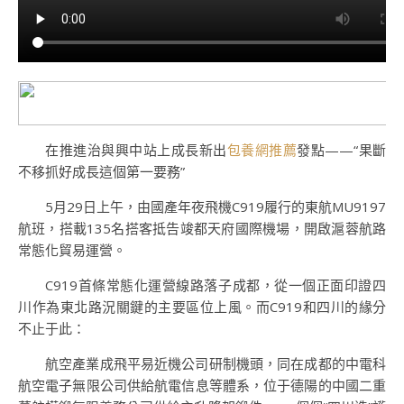
在推進治與興中站上成長新出
包養網推薦
發點——“果斷
不移抓好成長這個第一要務”
5月29日上午，由國產年夜飛機C919履行的東航MU9197
航班，搭載135名搭客抵告竣都天府國際機場，開啟滬蓉航路
常態化貿易運營。
C919首條常態化運營線路落子成都，從一個正面印證四
川作為東北路況關鍵的主要區位上風。而C919和四川的緣分
不止于此：
航空產業成飛平易近機公司研制機頭，同在成都的中電科
航空電子無限公司供給航電信息等體系，位于德陽的中國二重