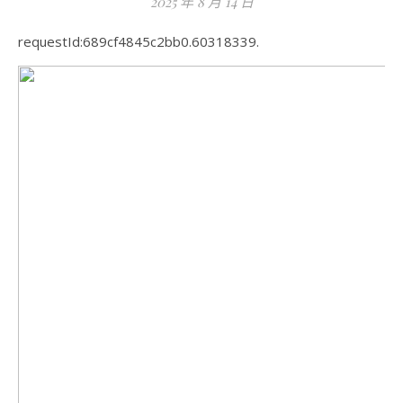
2025 年 8 月 14 日
requestId:689cf4845c2bb0.60318339.