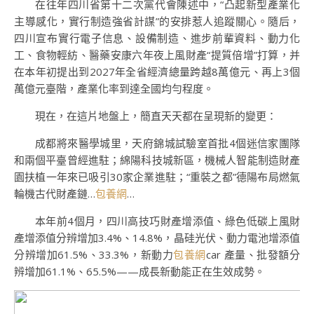
在往年四川省第十二次黨代會陳述中，“凸起新型產業化
主導感化，實行制造強省計謀”的安排惹人追蹤關心。隨后，
四川宣布實行電子信息、設備制造、進步前輩資料、動力化
工、食物輕紡、醫藥安康六年夜上風財產“提質倍增”打算，并
在本年初提出到2027年全省經濟總量跨越8萬億元、再上3個
萬億元臺階，產業化率到達全國均勻程度。
現在，在這片地盤上，簡直天天都在呈現新的變更：
成都將來醫學城里，天府錦城試驗室首批4個迷信家團隊
和兩個平臺曾經進駐；綿陽科技城新區，機械人智能制造財產
園扶植一年來已吸引30家企業進駐；“重裝之都”德陽布局燃氣
輪機古代財產鏈…
包養網
…
本年前4個月，四川高技巧財產增添值、綠色低碳上風財
產增添值分辨增加3.4%、14.8%，晶硅光伏、動力電池增添值
分辨增加61.5%、33.3%，新動力
包養網
car 產量、批發額分
辨增加61.1%、65.5%——成長新動能正在生效成勢。