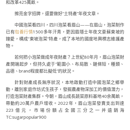
和改革425萬畝。
擦亮金字招牌，還要做好“土特產”年夜文章。
中國泡菜看四川，四川泡菜看眉山——在眉山，泡菜制作
已有
包養行情
1500多年汗青，更因眉隱士年夜文豪蘇東坡的
鐘愛，構成“東坡泡菜”特產，成了本地的國度地輿標志維護產
物。
若何把小泡菜做成年夜財產？上世紀80年月，眉山泡菜財
產開端起步，但持久處于“範圍小、布局散、鏈條短，種類、
品德、brand程度都比擬低”的狀況。
針對財產成長無序狀況，本地啟動打造中國泡菜之鄉舉
動，離別家庭作坊式生孩子，發掘農產物深加工的價值潛力，
打造泡菜財產集群。今朝，眉山成長蔬菜原料基地40余萬畝，
帶動約20萬戶農戶增收。2022年，眉山泡菜發賣支出到達
223億元，市場份額占全國三分之一并遠銷海
TC:sugarpopular900