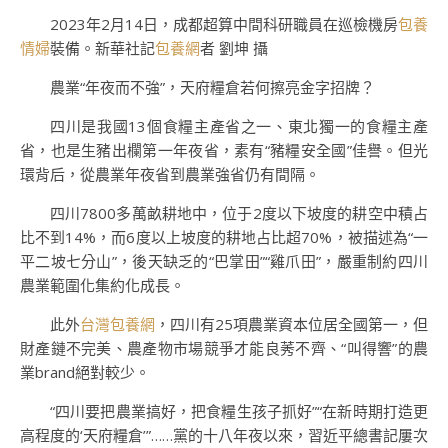
2023年2月14日，成都超算中間科研職員在巡檢機房
包養
情婦
裝備。新華社記
包養網
者 劉坤 攝
農業“年夜而不強”，天府糧倉若何擦亮金字招牌？
四川是我國13個食糧主產省之一、東北獨一的食糧主產
省，也是生豬出欄第一年夜省，素有“豬糧安全國”佳譽。但光
環背后，從農業年夜省到農業強省仍有間隔。
四川7800多萬畝耕地中，位于2度以下坡度的耕空中積占
比不到14%，而6度以上坡度的耕地占比超70%，被描述為“一
平二坡七分山”，後天缺乏的“巴掌田”“雞爪田”，嚴重制約四川
農業範圍化集約化成長。
此外
台灣包養網
，四川有25項農業資本位居全國第一，但
財產鏈不完美、農產物市場競爭才能良莠不齊、“叫得響”的農
業brand絕對較少。
“四川要把農業搞好，把食糧生孩子抓好”“在新時期打造更
高程度的‘天府糧倉’”……黨的十八年夜以來，習近平總書記屢次