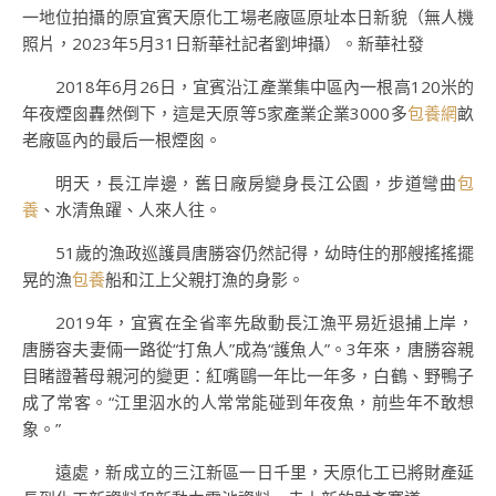
一地位拍攝的原宜賓天原化工場老廠區原址本日新貌（無人機
照片，2023年5月31日新華社記者劉坤攝）。新華社發
2018年6月26日，宜賓沿江產業集中區內一根高120米的
年夜煙囪轟然倒下，這是天原等5家產業企業3000多
包養網
畝
老廠區內的最后一根煙囪。
明天，長江岸邊，舊日廠房變身長江公園，步道彎曲
包
養
、水清魚躍、人來人往。
51歲的漁政巡護員唐勝容仍然記得，幼時住的那艘搖搖擺
晃的漁
包養
船和江上父親打漁的身影。
2019年，宜賓在全省率先啟動長江漁平易近退捕上岸，
唐勝容夫妻倆一路從“打魚人”成為“護魚人”。3年來，唐勝容親
目睹證著母親河的變更：紅嘴鷗一年比一年多，白鶴、野鴨子
成了常客。“江里泅水的人常常能碰到年夜魚，前些年不敢想
象。”
遠處，新成立的三江新區一日千里，天原化工已將財產延