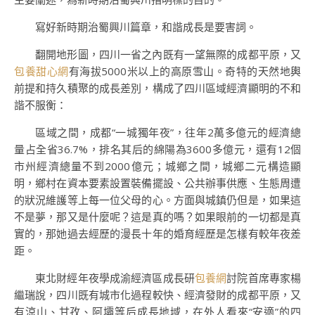
寫好新時期治蜀興川篇章，和諧成長是要害詞。
翻開地形圖，四川一省之內既有一望無際的成都平原，又
包養甜心網
有海拔5000米以上的高原雪山。奇特的天然地輿
前提和持久積聚的成長差別，構成了四川區域經濟顯明的不和
諧不服衡：
區域之間，成都“一城獨年夜”，往年2萬多億元的經濟總
量占全省36.7%，排名其后的綿陽為3600多億元，還有12個
市州經濟總量不到2000億元；城鄉之間，城鄉二元構造顯
明，鄉村在資本要素設置裝備擺設、公共辦事供應、生態周遭
的狀況維護等上每一位父母的心。方面與城鎮仍但是，如果這
不是夢，那又是什麼呢？這是真的嗎？如果眼前的一切都是真
實的，那她過去經歷的漫長十年的婚育經歷是怎樣有較年夜差
距。
東北財經年夜學成渝經濟區成長研
包養網
討院首席專家楊
繼瑞說，四川既有城市化過程較快、經濟發財的成都平原，又
有涼山、甘孜、阿壩等后成長地域，在外人看來“安適”的四