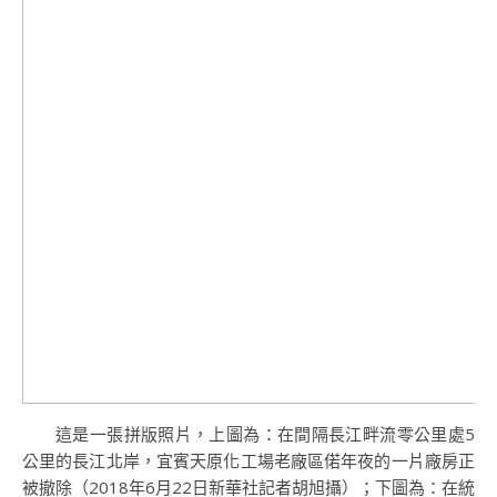
這是一張拼版照片，上圖為：在間隔長江畔流零公里處5
公里的長江北岸，宜賓天原化工場老廠區偌年夜的一片廠房正
被撤除（2018年6月22日新華社記者胡旭攝）；下圖為：在統