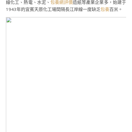
線化工、熱電、水泥、
包養網評價
造紙等產業企業多，始建于
1943年的宜賓天原化工場間隔長江岸線一度缺乏
包養
百米。