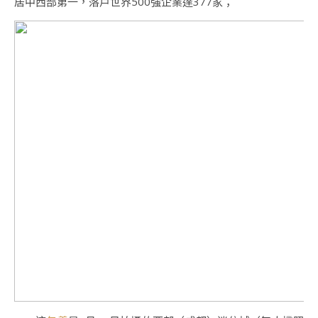
居中西部第一，落戶世界500強企業達377家；