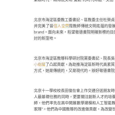
北京市海淀區委教工委書記、區教委主任杜榮貞
并完美了晉
個人空間
陞教師傳統文明底蘊的發
brand。面向未來，盼望敬德書院明確新標的
討的新窪地。
北京市海淀區教導科學研討院黨委書記、院長吳
小樹屋
了凸起貢獻，為助推海淀區新時代高素質
方式，她是傳統的，又是現代的。辦好敬德書院
北京十一學校校長田俊在會上作交通分送朋友時
人最基礎任務的同時，更要關注創新人才的培
師，他們率先在高中開展數學建模和人工智能教
家隊”。他們為中國教導的改進做貢獻，為改變