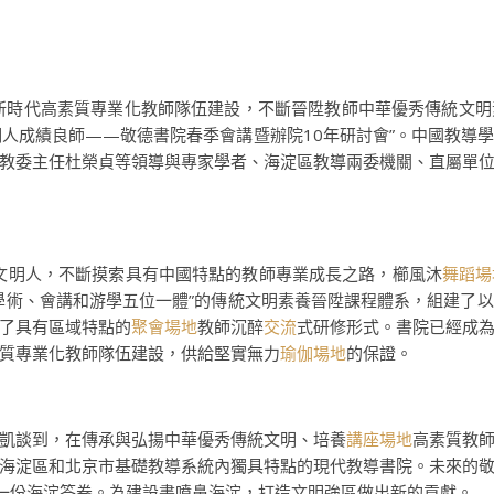
新時代高素質專業化教師隊伍建設，不斷晉陞教師中華優秀傳統文明
文明人成績良師——敬德書院春季會講暨辦院10年研討會”。中國教導
教委主任杜榮貞等領導與專家學者、海淀區教導兩委機關、直屬單
以文明人，不斷摸索具有中國特點的教師專業成長之路，櫛風沐
舞蹈場
學術、會講和游學五位一體”的傳統文明素養晉陞課程體系，組建了
了具有區域特點的
聚會場地
教師沉醉
交流
式研修形式。書院已經成
質專業化教師隊伍建設，供給堅實無力
瑜伽場地
的保證。
凱談到，在傳承與弘揚中華優秀傳統文明、培養
講座場地
高素質教
海淀區和北京市基礎教導系統內獨具特點的現代教導書院。未來的
出一份海淀答卷。為建設書噴鼻海淀，打造文明強區做出新的貢獻。