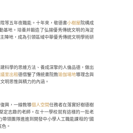
晉陞等五年夜職能。十年來，敬德書
小樹屋
院構成
動基地。培養并鍛造了弘揚優秀傳統文明的海淀
主陣地，成為引領區域中華優秀傳統文明學術研
構建科學的思維方法、養成深摯的人倫品德，做出
會議室出租
德借鑒了傳統書院教
瑜伽場地
導理念與
進文明思惟與精力的內涵。
流
復興，一線教導
個人空間
任務者在落實好樹德樹
堅定志趣的老師。在十一學校就有這樣的一批老
力帶領團隊進進到開發中小學人工職能課程的“國
底色。