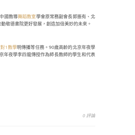
中國教導
舞蹈教室
學會原常務副會長郭振有、北
推動敬德書院更好發展，創造加倍美妙的未來。
1對1教學
明傳播等任務。90歲高齡的北京年夜學
北京年夜學李四龍傳授作為師長教師的學生和代表
0 評論