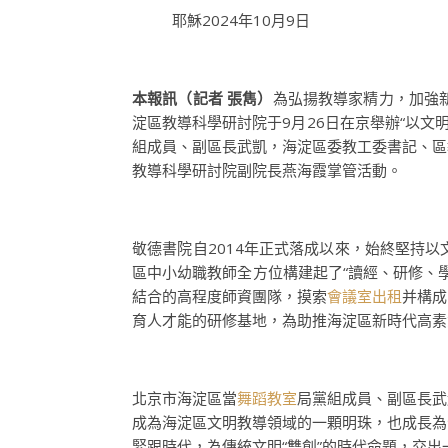
耶穌2024年10月9日
本報訊（記者
張雋）
為弘揚教導家精力，加強
淀區教導科學研討院于9月26日在京舉辦“以
組成員、副區長武凱，海淀區委教工委書記、區
教導科學研討院副院長燕海霞掌管活動。
敬德書院自2014年正式落成以來，始終堅持
區中小幼職教師全方位構建起了“讀經、研修、
結合的高程度師資團隊，摸索
會議室出租
并構成
育人才能的研修基地，為助推海淀區新時代高素
北京市海淀區當
舞蹈教室
局黨組成員、副區長武
成為海淀區文明教導領域的一顆明珠，也成長為
緊跟時代，為傳統文明“雙創”的時代命題，交