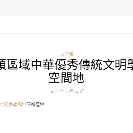
未分類
領區域中華優秀傳統文明
空間地
2025 年 3 月 24 日
空間
教學場地
研新窪地