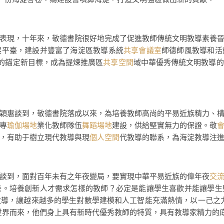
表現，十年來，敬德書院很好地完成了促進教師傳統文明教導素養
展平臺，建設并豐富了海淀區教導系統
共享會議室
師德師風教導和活
目的錨定新目標，成為提煉推廣區
共享空間
域中華優秀傳統文明教導的
穎惠談到，敬德書院落成以來，為培養教師高尚的平易近族精力、
專
瑜伽場地
業化教師隊伍
舞蹈場地
建設，供給堅實無力的保證。敬
，有助于樹立現代教導與現
個人空間
代教導的聯系，為海淀教導注
談到，面對百年未有之年夜變局，要實現中華平易近族的偉年夜
交
養。培養創新人才需求怎樣的教師？必定是能讓學生喜歡并能讓學生
導，讓越來越多的學生對數學建模和人工智能充滿熱情，以一己之
世界而來，他們身上具有新時代優秀教師的特質，具有教導家精力的