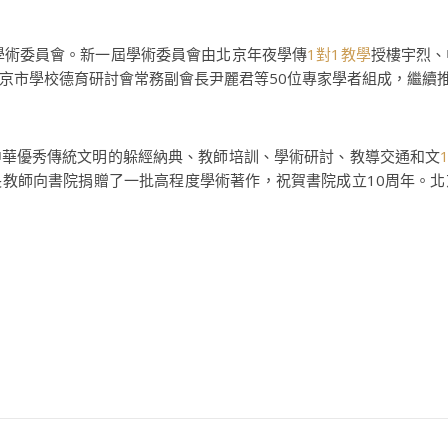
學術委員會。新一屆學術委員會由北京年夜學傳
1對1教學
授樓宇烈、
京市學校德育研討會常務副會長尹麗君等50位專家學者組成，繼續
中華優秀傳統文明的躲經納典、教師培訓、學術研討、教導交通和文
長教師向書院捐贈了一批高程度學術著作，祝賀書院成立10周年。