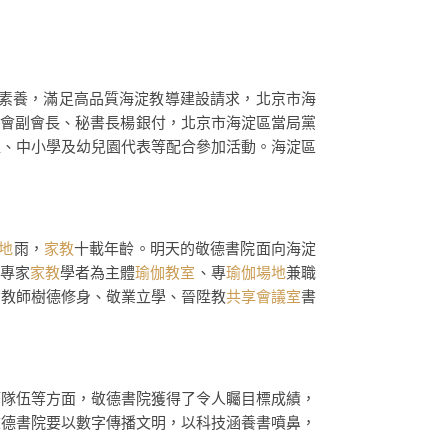
素養，滿足高品質海淀教導建設請求，北京市海
學會副會長、秘書長楊銀付，北京市海淀區當局黨
位、中小學及幼兒園代表等配合參加活動。海淀區
地
雨，
家教
十載年齡。明天的敬德書院面向海淀
以專家
家教
學者為主體
瑜伽教室
、專
瑜伽場地
兼職
為教師樹德修身、敬業立學、晉陞教
共享會議室
書
師隊伍等方面，敬德書院獲得了令人矚目標成績，
敬德書院要以數字傳播文明，以科技涵養書噴鼻，