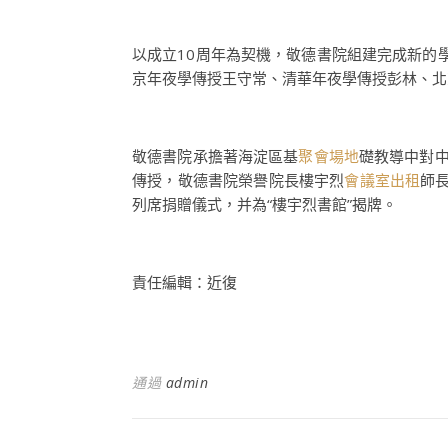
以成立10周年為契機，敬德書院組建完成新的
京年夜學傳授王守常、清華年夜學傳授彭林、北
敬德書院承擔著海淀區基
聚會場地
礎教導中對
傳授，敬德書院榮譽院長樓宇烈
會議室出租
師
列席捐贈儀式，并為“樓宇烈書館”揭牌。
責任編輯：近復
通過
admin