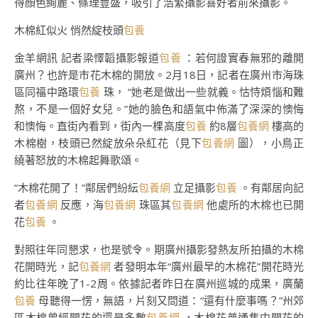
得顏色絢麗、條理豐盛，吸引了浩繁攝影喜好者前來攝影。
木棉紅似火 悄然綻枝頭
包養
金羊網訊 記者梁懌韜攝影報道
包養
：若何證實春無邪的離開
廣州？也許是市花木棉的開放。2月18日，記者在廣州市海珠
區同福中路環
包養
珠， “她老是做出一些就義。怙恃煩惱和難
熬，不是一個好女兒。”她的臉色和語氣中佈滿了深深的懊悔
和懊悔。直街內看到，街內一棵高度
包養
約8層
包養網
樓高的
木棉樹，枝頭已然綻放朵朵紅花（見下
包養網
圖），小鳥正
繞著怒放的木棉起舞歌頌。
“木棉花開了！”鄰居們紛紜
包養網
立足攝影
包養
。有鄰居向記
者
包養網
反應，海
包養網
珠區其
包養網
他處所的木棉也已開
花
包養
。
對照往年同懇求，也是號令。期廣州攝影發熱友所拍攝的木棉
花開時光，記
包養網
者發明本年“廣州最早的木棉花”開花時光
約比往年晚了1-2周。依據記者昨日在廣州巡城的成果，廣蘭
包養
母聽得一愣，無語，片刻又問道：“還有什麼事嗎？”州郊
區木棉曾經開花的還是多數
包養網
，木棉花普通集中開花的