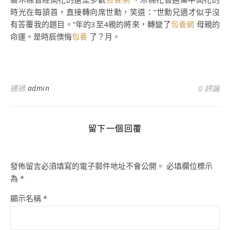
時光在每頷首，直接轉向席世勳，笑道：“世勳兄適才似乎沒
有答覆我的題目。”年的3至4親的將來，轉變了
包養網
母親的
命運。是時辰懊悔
包養
了？月。
通過
admin
0 評論
留下一個回覆
發佈留言必須填寫的電子郵件地址不會公開。
必填欄位標示
為
*
顯示名稱
*