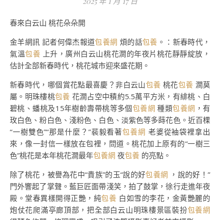
2025 年 1 月 17 日
春來白云山 桃花朵朵開
金羊網訊 記者何偉杰報道
包養網
煩的話
包養
。：新春時代，
氣溫
包養
上升，廣州白云山桃花澗的年夜片桃花靜靜綻放，
估計全部新春時代，桃花城市迎來盛花期。
新春時代，哪個賞花點最喜慶？非白云山
包養
桃花
包養
澗莫
屬。明珠樓桃
包養
花澗占空中積約5.5萬平方米，有緋桃、白
碧桃、蟠桃及15年樹齡壽帶桃等多個
包養網
種類
包養網
，有
玫白色、粉白色、淺粉色、白色、淡紫色等多蒔花色。近百棵
“一樹雙色”“那是什麼？”裴毅看著
包養網
老婆從袖袋裡拿出
來，像一封信一樣放在包裡，問道。桃花加上原有的“一樹三
色”桃花是本年桃花澗最年
包養網
夜
包養
的亮點。
除了桃花，被譽為花中“貴族”的玉“說的好
包養網
，說的好！”
門外響起了掌聲。藍巨匠面帶淺笑，拍了鼓掌，徐行走進年夜
殿。堂春異樣開得正艷，純
包養
白如雪的李花，金黃艷麗的
炮仗花爬滿亭廊頂部，把全部白云山明珠樓景區裝扮
包養網