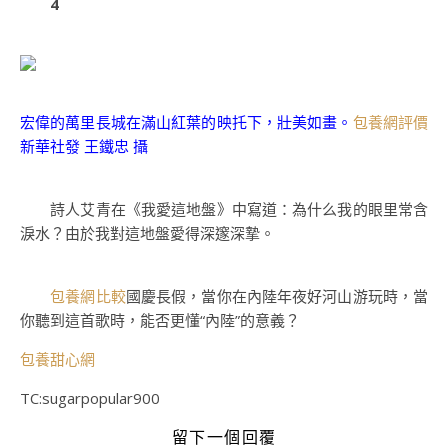
4
宏偉的萬里長城在滿山紅葉的映托下，壯美如畫。
包養網評價
新華社發 王鐵忠 攝
詩人艾青在《我愛這地盤》中寫道：為什么我的眼里常含
淚水？由於我對這地盤愛得深邃深摯。
包養網比較
國慶長假，當你在內陸年夜好河山游玩時，當
你聽到這首歌時，能否更懂“內陸”的意義？
包養甜心網
TC:sugarpopular900
留下一個回覆