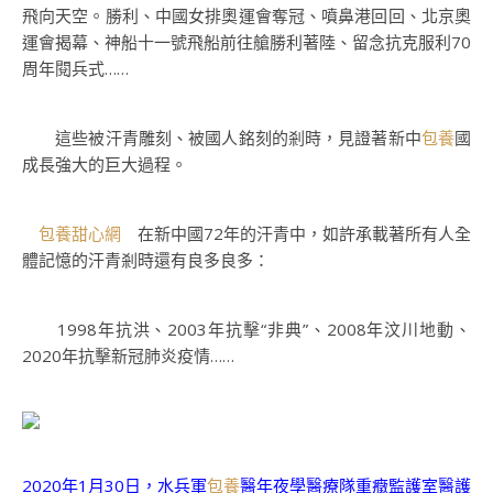
飛向天空。勝利、中國女排奧運會奪冠、噴鼻港回回、北京奧
運會揭幕、神船十一號飛船前往艙勝利著陸、留念抗克服利70
周年閱兵式……
這些被汗青雕刻、被國人銘刻的剎時，見證著新中
包養
國
成長強大的巨大過程。
包養甜心網
在新中國72年的汗青中，如許承載著所有人全
體記憶的汗青剎時還有良多良多：
1998年抗洪、2003年抗擊“非典”、2008年汶川地動、
2020年抗擊新冠肺炎疫情……
2020年1月30日，水兵軍
包養
醫年夜學醫療隊重癥監護室醫護