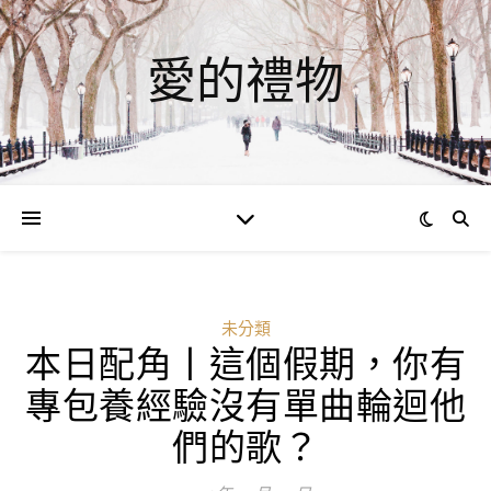
愛的禮物
未分類
本日配角丨這個假期，你有
ad
專包養經驗沒有單曲輪迴他
0
們的歌？
評
論