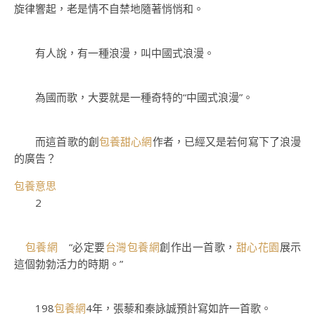
旋律響起，老是情不自禁地隨著悄悄和。
有人說，有一種浪漫，叫中國式浪漫。
為國而歌，大要就是一種奇特的“中國式浪漫”。
而這首歌的創
包養甜心網
作者，已經又是若何寫下了浪漫
的廣告？
包養意思
2
包養網
“必定要
台灣包養網
創作出一首歌，
甜心花園
展示
這個勃勃活力的時期。”
198
包養網
4年，張藜和秦詠誠預計寫如許一首歌。