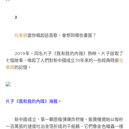
3
包養網
當你唱起這首歌，會想到哪些畫面？
2019年，同名片子《我和我的內陸》熱映。片子拔取了
七個故事，喚起了人們對新中國成立70年來的一些經典時辰
包
養網
的記憶。
片子《我和我的內陸》海報。
新中國成立、第一顆原槍彈爆炸然後，販賣機開始以每秒
一百萬張的速度吐出金箔折成的千紙鶴，它們像金色蝗蟲一樣