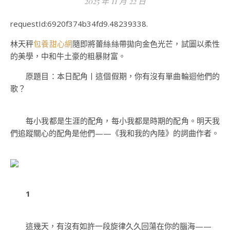
2025 年 11 月 22 日
requestId:6920f374b34fd9.48239338.
林天秤
包養甜心網
隨即將蕾絲絲帶拋向金色光芒，試圖以柔性
的美學，中和牛土豪的粗暴財富。
原題目：本日配角丨這個假期，你有沒有單曲輪迴他們的
歌？
每小我都是生涯的配角，每小我都是時期的配角。明天我
們追蹤關心的配角是他們——《我和我的內陸》的詞曲作者。
1
這幾天，有沒有如許一段旋律久久回蕩在你的腦海——