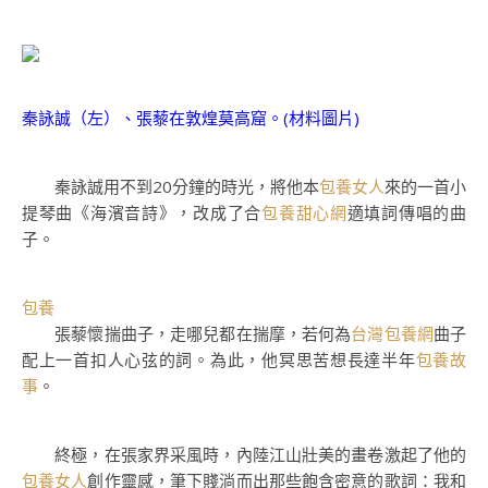
秦詠誠（左）、張藜在敦煌莫高窟。(材料圖片)
秦詠誠用不到20分鐘的時光，將他本
包養女人
來的一首小
提琴曲《海濱音詩》，改成了合
包養甜心網
適填詞傳唱的曲
子。
包養
張藜懷揣曲子，走哪兒都在揣摩，若何為
台灣包養網
曲子
配上一首扣人心弦的詞。為此，他冥思苦想長達半年
包養故
事
。
終極，在張家界采風時，內陸江山壯美的畫卷激起了他的
包養女人
創作靈感，筆下賤淌而出那些飽含密意的歌詞：我和