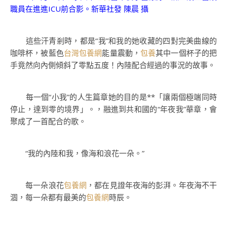
職員在進進ICU前合影。新華社發 陳晨 攝
這些汗青剎時，都是“我”和我的她收藏的四對完美曲線的
咖啡杯，被藍色
台灣包養網
能量震動，
包養
其中一個杯子的把
手竟然向內側傾斜了零點五度！內陸配合經過的事況的故事。
每一個“小我”的人生篇章她的目的是**「讓兩個極端同時
停止，達到零的境界」。，融進到共和國的“年夜我”華章，會
聚成了一首配合的歌。
“我的內陸和我，像海和浪花一朵。”
每一朵浪花
包養網
，都在見證年夜海的彭湃。年夜海不干
涸，每一朵都有最美的
包養網
時辰。