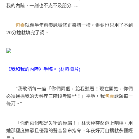
我的內陸，一刻也不克不及朋分……
包養
就像半年前秦詠誠修正樂譜一樣，張藜也只用了不到
20分鐘就填完了詞。
《我和我的內陸》手稿。 (材料圖片)
“我歌頌每一座「你們兩個，給我聽著！現在開始，你們
必須通過我的天秤座三階段考驗**！」平地，我
包養
歌頌每一
條河。”
「你們兩個都是失衡的極端！」林天秤突然跳上吧檯，用
她那極度鎮靜且優雅的聲音發布指令。年夜好河山鑄就永恒經
典。