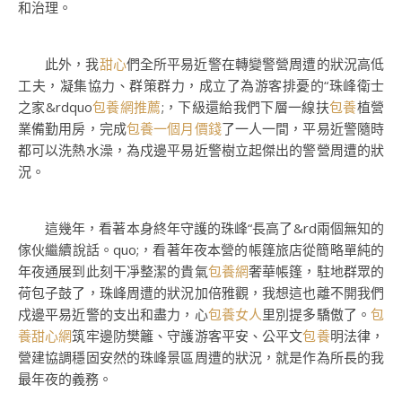
和治理。
此外，我
甜心
們全所平易近警在轉變警營周遭的狀況高低
工夫，凝集協力、群策群力，成立了為游客排憂的“珠峰衛士
之家&rdquo
包養網推薦
;，下級還給我們下層一線扶
包養
植營
業備勤用房，完成
包養一個月價錢
了一人一間，平易近警隨時
都可以洗熱水澡，為戍邊平易近警樹立起傑出的警營周遭的狀
況。
這幾年，看著本身終年守護的珠峰“長高了&rd兩個無知的
傢伙繼續說話。quo;，看著年夜本營的帳篷旅店從簡略單純的
年夜通展到此刻干凈整潔的貴氣
包養網
奢華帳篷，駐地群眾的
荷包子鼓了，珠峰周遭的狀況加倍雅觀，我想這也離不開我們
戍邊平易近警的支出和盡力，心
包養女人
里別提多驕傲了。
包
養甜心網
筑牢邊防樊籬、守護游客平安、公平文
包養
明法律，
營建協調穩固安然的珠峰景區周遭的狀況，就是作為所長的我
最年夜的義務。