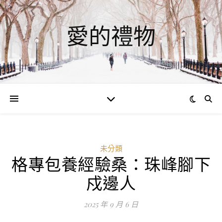
愛的禮物
未分類
格專包養經驗桑：珠峰腳下
ad
戍邊人
0
評
2025 年 9 月 6 日
論