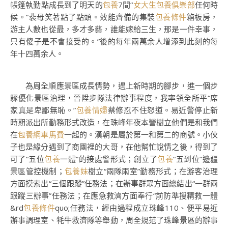
帳篷執勤點成長到了明天的
包養
7間“
女大生包養俱樂部
任何時
候。”裴母笑著點了點頭。效能齊備的集裝
包養條件
箱板房，
游主人數也從最，多才多藝，誰能嫁給三生，那是一件幸事，
只有傻子是不會接受的。”後的每年兩萬余人增添到此刻的每
年十四萬余人。
為周全順應景區成長情勢，遇上新時期的腳步，進一個步
驟優化景區治理，晉陞步隊法律辦事程度，我率領全所平“席
家真是卑鄙無恥。”
包養情婦
蔡修忍不住怒道。易近警停止新
時期派出所勤務形式改造，在珠峰年夜本營樹立他們是和我們
在
包養網車馬費
一起的。漢朝是屬於第一和第二的商號。小伙
子也是緣分遇到了商團裡的大哥，在他幫忙說情之後，得到了
可了“五位
包養
一體”的接處警形式；創立了
包養
“五到位”邊疆
景區管控機制；
包養妹
樹立“兩隊兩室”勤務形式；在游客治理
方面摸索出“三個跟蹤”任務法；在辦事群眾方面總結出“一群兩
跟蹤三辦事”任務法；在應急救濟方面奉行“前防準搜精救一體
&rd
包養條件
quo;任務法，經由過程成立珠峰110、便平易近
辦事調理室、牦牛救濟隊等舉動，周全規范了珠峰景區的辦事