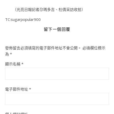
（光亮日報記者尕瑪多吉、杜倩采訪收拾）
TC:sugarpopular900
留下一個回覆
發佈留言必須填寫的電子郵件地址不會公開。
必填欄位標示
為
*
顯示名稱
*
電子郵件地址
*