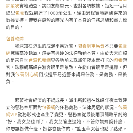
網單次
實地踏查、訪問友鄰單元、查對各項數據，短短一個月
總里
包養
程就到達了1000余公里，經由過程實地調研得來的
數據支持，使我在最短的時光內有了本身的任務思緒和盡力標
的目的。
包養軟體
我深知在這里的戍邊平易近警，
包養網車馬費
不只要
包養
網
戰勝高冷缺氧，還要有過硬的法律執勤本質，由於天天面臨
的是來自世
台灣包養網
界各地前去珠峰年夜本營打卡的
包養
游
客，珠穆朗瑪峰在游客眼里是景致，在爬山者眼里是挑釁，但
對我
包養甜心網
們戍邊平易近警來講是任務、是義務、是擔
負。
跟著社會經濟的不竭成長，派出所起初在珠峰年夜本營建
立的警務室所面對
包養網
的任務義務、法律周遭的狀況、
包養
網VIP
勤務形式也產生了變更，警務室從最後兩頂簡略單純的
“好，我女兒聽到了，我女兒答應過她，不管你媽媽說什麼，
你想讓她做什麼，她都會聽你的。”藍玉華哭著也點了點頭。