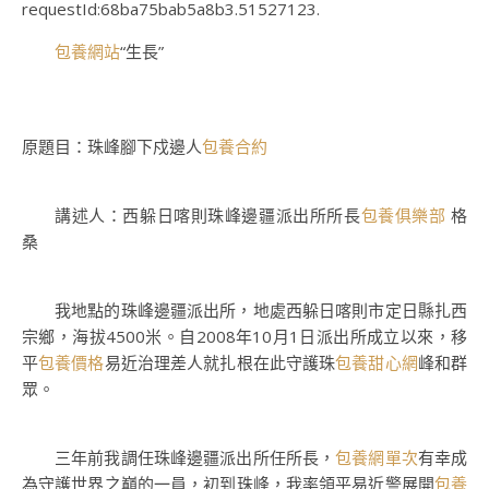
requestId:68ba75bab5a8b3.51527123.
包養網站
“生長
”
原題目：珠峰腳下戍邊人
包養合約
講述人：西躲日喀則珠峰邊疆派出所所長
包養俱樂部
格
桑
我地點的珠峰邊疆派出所，地處西躲日喀則市定日縣扎西
宗鄉，海拔4500米。自2008年10月1日派出所成立以來，移
平
包養價格
易近治理差人就扎根在此守護珠
包養甜心網
峰和群
眾。
三年前我調任珠峰邊疆派出所任所長，
包養網單次
有幸成
為守護世界之巔的一員，初到珠峰，我率領平易近警展開
包養