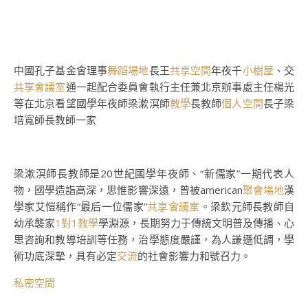
中國孔子基金會理事
舞蹈場地
長王
共享空間
年夜千
小樹屋
、交
共享會議室
通一起配合委員會執行主任兼北京辦事處主任楊光
等在北京看望國學年夜師梁漱溟師
教學
長教師
個人空間
長子梁
培寬師長教師一家
梁漱溟師長教師是20世紀國學年夜師、“新儒家”一期代表人
物，國學造詣高深，思惟影響深遠，曾被american
聚會場地
漢
學家艾愷稱作“最后一位儒家”
共享會議室
。梁欽元師長教師自
幼承襲家
1對1教學
學淵源，長期努力于傳統文明普及傳播、心
思咨詢和教導培訓等任務，治學態度嚴謹，為人謙遜低調，學
術功底深摯，具有必定
交流
的社會影響力和號召力。
私密空間