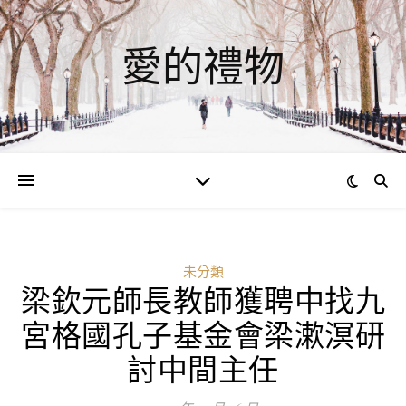
愛的禮物
未分類
梁欽元師長教師獲聘中找九
宮格國孔子基金會梁漱溟研
討中間主任