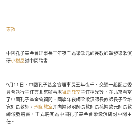
家教
中國孔子基金會理事長王年夜千為梁欽元師長教師頒發梁漱溟
研
小樹屋
討中間聘書
9月11日，中國孔子基金會理事長王年夜千、交通一起配合委
員會執行主任兼北京辦事處
舞蹈教室
主任楊光等，在北京看望
了中國孔子基金會顧問、國學年夜師梁漱溟師長教師長子梁培
寬師長教師，
瑜伽教室
并向梁漱溟師長教師長孫梁欽元師長教
師頒發聘書，正式聘其為中國孔子基金會梁漱溟研討中間主
任。