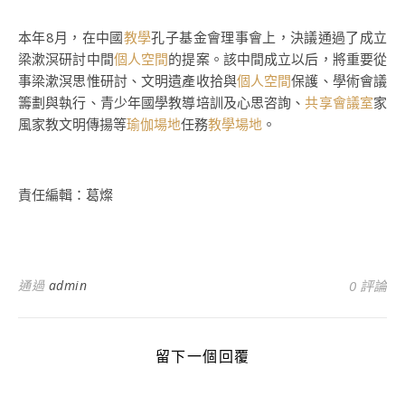
本年8月，在中國
教學
孔子基金會理事會上，決議通過了成立
梁漱溟研討中間
個人空間
的提案。該中間成立以后，將重要從
事梁漱溟思惟研討、文明遺產收拾與
個人空間
保護、學術會議
籌劃與執行、青少年國學教導培訓及心思咨詢、
共享會議室
家
風家教文明傳揚等
瑜伽場地
任務
教學場地
。
責任編輯：葛燦
通過
admin
0 評論
留下一個回覆