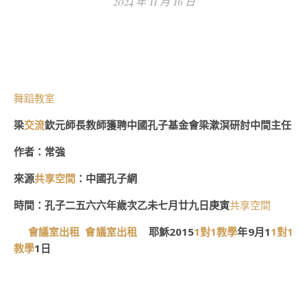
2024 年 11 月 16 日
舞蹈教室
梁
交流
欽元師長教師獲聘中國孔子基金會梁漱溟研討中間主任
作者：常強
來源
共享空間
：中國孔子網
時間：孔子二五六六年歲次乙未七月廿九日庚寅
共享空間
會議室出租
會議室出租
耶穌2015
1對1教學
年9月1
1對1
教學
1日