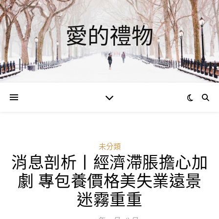
愛的禮物
未分類
消息剖析丨經濟滯脹擔心加
ad
劇 專包養價格美失業遠景
0
迷霧重重
評
論