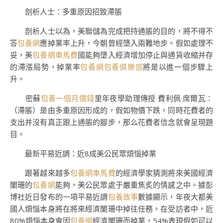
剖析人士：多重原因招致滯脹
剖析人士以為，美聯儲為完成把持通脹的目的，將不得不
答
包養網
應掉業率上升，今朝曾經墮入兩難地步。假如處理不
妥，美
包養網車馬費
國能夠墮入經濟增加停止與通貨收縮并存
的滯漲局勢，掉業率
包養網
包養俱樂部
將是以進一個步驟上
升。
密蘇
包養一個月價錢
里年夜學助理傳授 費利佩·席爾瓦：
（滯脹）是由多重原因形成的，假如物價下跌，同時花費者的
支出并沒有真正跟上通脹的腳步，那么花費者信念就會呈現題
目。
最新平易近調：近8成美公民眾煩惱掉業
跟著越來越多
包養網車馬費
的經濟學家猜測將來美國經濟
闌珊的
包養網
能夠，美公民眾處于嚴重焦炙的情感之中。據彭
博社近日發布的一項平易近調
包養故事
數據顯示，年夜大都美
國人煩惱本身將在將來經濟闌珊中掉往任務。在受訪者中，近
80%煩惱本身會因
包養網
經濟闌珊而掉業，54%表現假如可以