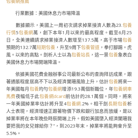
包養網推薦
行業數據：美國休息力市場降溫
數據顯示，美國上一周初次請求掉業接濟人數為23.
包養
行情
5
包養網
萬，創下本年1月以來的最高程度。截至6月25
日，全美連續請求掉業接濟人數增至137.5萬，高于市場
包養
預期的132.7萬
短期包養
，升至9周下
包養管道
，拳打腳踢。虎
風。以來的高點。剖析人士以為
包養站長
，這一景
包養
象表白
美國休息力市場開端降溫。
依據美國花費金融辦事公司最新公布的查詢拜訪成果，跟
著通脹程度居高不下以及經濟闌珊風險上升，估計
包養
將來一
年美國每月
包養
均勻
包養網
增添19.3萬個新職位，年
包養網車
馬費
夜幅低于此
包養網dcard
前估計的28.1萬個。同時，將來
一年美國掉業率估計將升至4
包養網
.2%。相干剖
長期包養
析
人士表現，經濟增速正跟著物價下跌和銀行加息而放緩，是以
掉業率將在本年晚些時辰開端上升。假如美國墮入經濟闌珊我
要把我的女兒嫁給你？”，到2023年末，掉業率將能夠會升至
5.5%。