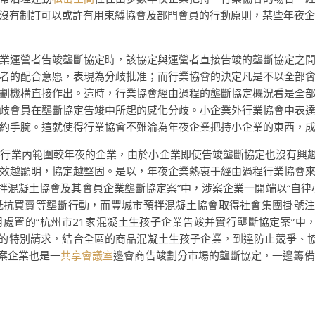
外部沒有制訂可以或許有用束縛協會及部門會員的行動原則，某些年夜
業運營者告竣壟斷協定時，該協定與運營者直接告竣的壟斷協定之
者的配合意愿，表現為分歧批准；而行業協會的決定凡是不以全部
劃機構直接作出。這時，行業協會經由過程的壟斷協定概況看是全
歧會員在壟斷協定告竣中所起的感化分歧。小企業外行業協會中表
約手腕。這就使得行業協會不難淪為年夜企業把持小企業的東西，
行業內範圍較年夜的企業，由於小企業即使告竣壟斷協定也沒有興趣
效越顯明，協定越堅固。是以，年夜企業熱衷于經由過程行業協會
預拌混凝土協會及其會員企業壟斷協定案”中，涉案企業一開端以“自
抗買賣等壟斷行動，而豐城市預拌混凝土協會取得社會集團掛號注
年7月處置的“杭州市21家混凝土生孩子企業告竣并實行壟斷協定案”中
的特別請求，結合全區的商品混凝土生孩子企業，到達防止競爭、協同跌
案企業也是一
共享會議室
邊會商告竣劃分市場的壟斷協定，一邊籌備