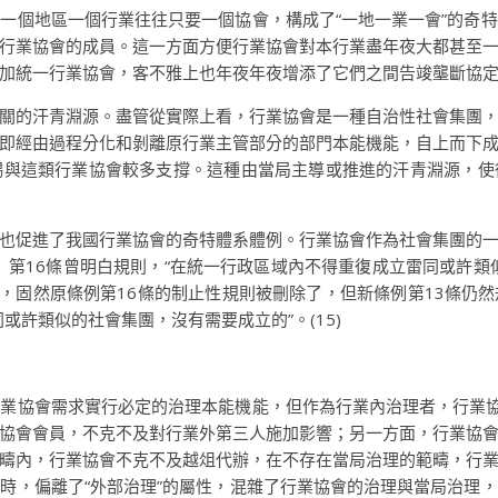
一個地區一個行業往往只要一個協會，構成了“一地一業一會”的奇
行業協會的成員。這一方面方便行業協會對本行業盡年夜大都甚至
加統一行業協會，客不雅上也年夜年夜增添了它們之間告竣壟斷協
關的汗青淵源。盡管從實際上看，行業協會是一種自治性社會集團
即經由過程分化和剝離原行業主管部分的部門本能機能，自上而下
賜與這類行業協會較多支撐。這種由當局主導或推進的汗青淵源，使
也促進了我國行業協會的奇特體系體例。行業協會作為社會集團的
例》第16條曾明白規則，“在統一行政區域內不得重復成立雷同或許類
版本，固然原條例第16條的制止性規則被刪除了，但新條例第13條
或許類似的社會集團，沒有需要成立的”。(15)
業協會需求實行必定的治理本能機能，但作為行業內治理者，行業協
協會會員，不克不及對行業外第三人施加影響；另一方面，行業協
疇內，行業協會不克不及越俎代辦，在不存在當局治理的範疇，行
時，偏離了“外部治理”的屬性，混雜了行業協會的治理與當局治理