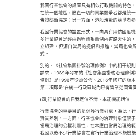
我國行業協會的設置具有相似行政機關的特色，
在統一個地區，簡直一切的同業競爭者都是統一
告竣壟斷協定；另一方面，這般浩繁的競爭者參
我國行業協會的設置形式，一向具有用仿國度機
多行業協會是經由過程體系體例內道路天生的，
立組建，但源自當局的提倡和推進，當局也會
式。
別的，《社會集團掛號治理條例》中的相干規則
請求。1989年發布的《社會集團掛號治理條
條例》是1998年從頭公佈、2016年修訂的
第二項即是“在統一行政區域內已有營業范圍雷同
(四)行業協會的自我定位不清、本能機能錯位
行業協會的重要目的是保護行業好處，為此，行
實質差別。一方面，行業協會的治理對象僅限于
當局治理的公權利屬性，在本應由當局治理的範
我國以後不少行業協會在實行行業治理本能機能