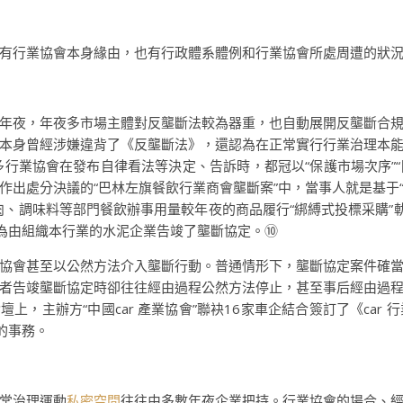
有行業協會本身緣由，也有行政體系體例和行業協會所處周遭的狀
年夜，年夜多市場主體對反壟斷法較為器重，也自動展開反壟斷合
本身曾經涉嫌違背了《反壟斷法》，還認為在正常實行行業治理本
行業協會在發布自律看法等決定、告訴時，都冠以“保護市場次序”“
月作出處分決議的“巴林左旗餐飲行業商會壟斷案”中，當事人就是基
肉、調味料等部門餐飲辦事用量較年夜的商品履行“綁縛式投標采購”軌
”為由組織本行業的水泥企業告竣了壟斷協定。⑩
協會甚至以公然方法介入壟斷行動。普通情形下，壟斷協定案件確
者告竣壟斷協定時卻往往經由過程公然方法停止，甚至事后經由過
 論壇上，主辦方“中國car 產業協會”聯袂16家車企結合簽訂了《c
的事務。
常治理運動
私密空間
往往由多數年夜企業把持。行業協會的場合、