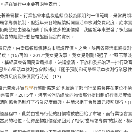
。這在實行中重要有兩種表示：
使著監管權。行業協會本能機能錯位較為顯明的一個範疇，是當局領
局領導價軌制，但近年來各地陸續鋪開靈活車檢測免費尺度，底本
仍盼望經由過程報酬手腕來進步檢測價錢。我國近年來迸發了多起
協會的組織行動告竣壟斷協定的實例。
測免費尺度，由當局領導價轉為市場調理價。之后，陜西省靈活車輛檢測
。(16)再如，2017“我女兒沒事，我女兒剛剛想通了。”藍玉
，稱經廣東省國民當局批准，決議撤消、下放和委托治理一批行政審批
省惠州市靈活車檢測協會即制訂《關于預防和衝擊靈活車檢測行業惡
費尺度及跌價實行時光。(17)
員單元告竣并實
教學
行壟斷協定案”也反應了部門行業協會存在定位不
書表露，2015年，海南省消防總隊向物價部分提出制訂行業尺度
消防協會仍制訂了行業尺度價錢，并請求相干會員單元按照履行。(18
過歷程中，此前由當局行使的訂價權被放回給了市場，而行業協會
當局的地位，使得產物訂價從頭回到了相似“當局領導價”的狀況，極