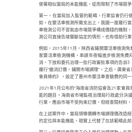
使著相似當局的本能機能，從而限制了市場競爭
第一，在當局加入監管的範疇，行業協會仍行
如，在靈活車檢測所需支出上，我國一度履行當
車檢測公司不習氣由市場競爭構成價錢的機制，
測公司直接告竣壟斷協定的情形，也有借助行業
例如，2015年11月，陜西省鋪開靈活車檢
家靈活車檢測機構，串謀年夜幅進步檢測免費尺度
消、下放和委托治理一批行政審批事項的告訴》
履行“撤消訂價，鋪開市場調理”。之后，廣東
會員條約》，設定了惠州市靈活車查驗費的同一免
2021年1月公布的“海南省消防協會及21家會
能的題目。海南省市場監視治理局行政處分決議
行業，應由市場不受拘束訂價，但經查閱材料，
在上述案件中，當局領導價轉市場調理價改造經
的定位與本能機能，現實上代替了在該範疇此前