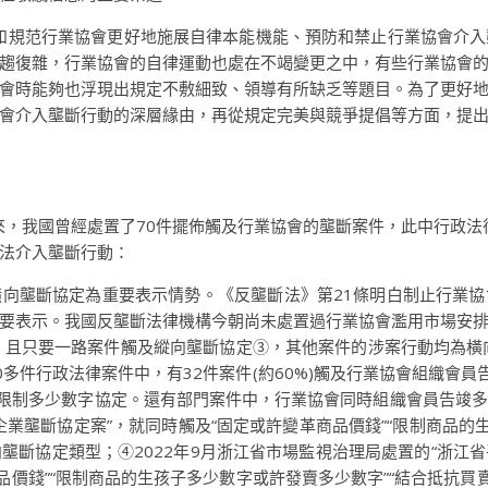
導和規范行業協會更好地施展自律本能機能、預防和禁止行業協會介
趨復雜，行業協會的自律運動也處在不竭變更之中，有些行業協會
會時能夠也浮現出規定不敷細致、領導有所缺乏等題目。為了更好
會介入壟斷行動的深層緣由，再從規定完美與競爭提倡等方面，提
來，我國曾經處置了70件擺佈觸及行業協會的壟斷案件，此中行政法
法介入壟斷行動：
向壟斷協定為重要表示情勢。《反壟斷法》第21條明白制止行業
要表示。我國反壟斷法律機構今朝尚未處置過行業協會濫用市場安
，且只要一路案件觸及縱向壟斷協定③，其他案件的涉案行動均為橫
多件行政法律案件中，有32件案件(約60%)觸及行業協會組織會員
和限制多少數字協定。還有部門案件中，行業協會同時組織會員告竣多
業壟斷協定案”，就同時觸及“固定或許變革商品價錢”“限制商品的
向壟斷協定類型；④2022年9月浙江省市場監視治理局處置的“浙
品價錢”“限制商品的生孩子多少數字或許發賣多少數字”“結合抵抗買