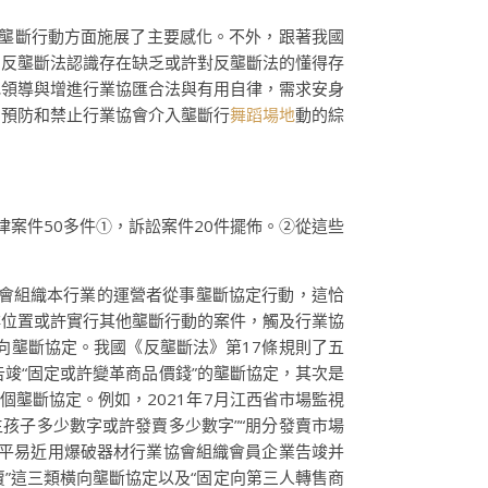
入壟斷行動方面施展了主要感化。不外，跟著我國
的反壟斷法認識存在缺乏或許對反壟斷法的懂得存
地領導與增進行業協匯合法與有用自律，需求安身
出預防和禁止行業協會介入壟斷行
舞蹈場地
動的綜
律案件50多件①，訴訟案件20件擺佈。②從這些
協會組織本行業的運營者從事壟斷協定行動，這恰
排位置或許實行其他壟斷行動的案件，觸及行業協
向壟斷協定。我國《反壟斷法》第17條規則了五
告竣“固定或許變革商品價錢”的壟斷協定，其次是
個壟斷協定。例如，2021年7月江西省市場監視
生孩子多少數字或許發賣多少數字”“朋分發賣市場
江省平易近用爆破器材行業協會組織會員企業告竣并
賣”這三類橫向壟斷協定以及“固定向第三人轉售商