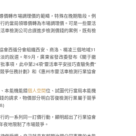
導價轉市場調理價的範疇，特殊在晚期階段。例
實行的當局領導價轉為市場調理價。可是一些靈活
靈活車檢測公司合謀進步檢測價錢的案例，既有檢
協會西循分會組織西安、商洛、楊凌三個地域31
華淡淡的說道。年9月，廣東省發改委發布《關于撤
事項，此中第24項“靈活車平安技巧查驗免費”
性競爭任務計劃》和《惠州市靈活車檢測行業協會
清、本能機能錯
個人空間
位、試圖代行當局本能機
價錢的請求，物價部分明白答復檢測行業屬于競爭
)
實行的一系列同一訂價行動，顯明超出了行業協會
年夜地限制了市場競爭。