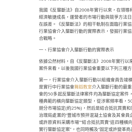
我國《反壟斷法》自2008年實行以來，在領
經濟敏捷成長，運營者的市場行動與競爭方法日
在誤差。《反壟斷法》的相干軌制在面臨行業協
行業協會介入壟斷行動的實際表示，發掘行業協
合戰略。
一、行業協會介入壟斷行動的實際表示
依據公然材料，自《反壟斷法》2008年實行以
案件來看，以後我國行業協會重要以下列三種方
第一，行業協會介入壟斷行動以組織會員告竣橫
是實行中行業協會
舞蹈教室
介入壟斷行動的最重
會的50多起反壟斷法律案件均為壟斷協定案件
種典範的橫向壟斷協定類型，從涉案頻率看，50
朋分市場協定(約25%)，然后是結合抵抗買賣
治理局處置的“豐城市預拌混凝土協會及其會員企
或許原資料采購市場”“結合抵抗買賣”這四種橫
實行壟斷協定案”，也同時觸及“固定或許變革商