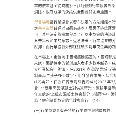
業的依靠甚至從屬關系。(11)假如行業協會
消除、限制競爭的決議供全部會員企業遵照。
聚會場地
當行業協會以發布決定的方法組織本行
定
共享空間
普通以自愿為基本，反應了這些運營
可，某些決定依據章程甚至可以由協會的決議計
某些年夜企業的意志。這意味著，行業協會的分
壓抑，而行業協會外部往往缺少對年夜企業的制
在市場上，更偏向于告竣壟斷協定的，基礎都是
來說，壟斷協定的餐與加入者多少數字越多，成
立行業協會。例如，在2021年查處的“豐城市
制商品生孩子多少數字、朋分發賣市場、結合抵
(12)再如，在浙江省市場監視治理局2023
會”，“應用商品混凝土對供貨時光、運輸半徑等
年查處的“上虞市混凝土協會劃分市場案”中，涉
為了便利壟斷協定的告竣與實行。(14)
(三)行業協會具有奇特的行業屬性與地區屬性