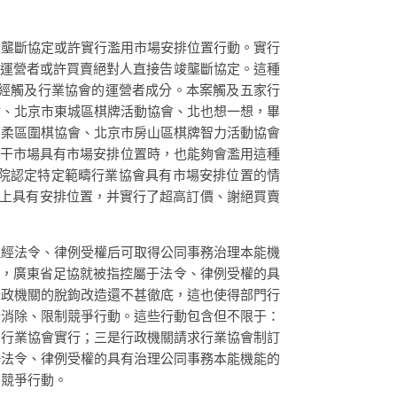
竣壟斷協定或許實行濫用市場安排位置行動。實行
的運營者或許買賣絕對人直接告竣壟斷協定。這種
曾經觸及行業協會的運營者成分。本案觸及五家行
會、北京市東城區棋牌活動協會、北也想一想，畢
懷柔區圍棋協會、北京市房山區棋牌智力活動協會
相干市場具有市場安排位置時，也能夠會濫用這種
院認定特定範疇行業協會具有市場安排位置的情
場上具有安排位置，并實行了超高訂價、謝絕買賣
但經法令、律例受權后可取得公同事務治理本能機
中，廣東省足協就被指控屬于法令、律例受權的具
行政機關的脫鉤改造還不甚徹底，這也使得部門行
行消除、限制競爭行動。這些行動包含但不限于：
由行業協會實行；三是行政機關請求行業協會制訂
許法令、律例受權的具有治理公同事務本能機能的
制競爭行動。