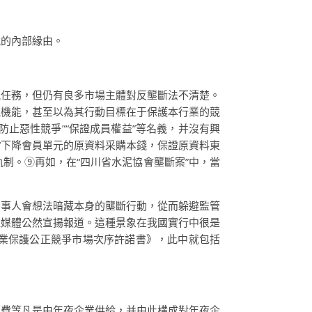
況的內部緣由。
規任務，但仍有良多市場主體對反壟斷法不清楚。
能機能，甚至以為其行動目標在于保護本行業的競
防止惡性競爭”“保證成員權益”等名義，并沒有興
于“下降會員單元的原資料采購本錢，保證原資料東
制。⑨再如，在“四川省水泥協會壟斷案”中，當
當事人會想法暗藏本身的壟斷行動，從而躲避監管
程媒體公然宣揚報道。這種景象在我國實行中很是
ar 行業保護公正競爭市場次序許諾書》，此中就包括
經費等凡是由年夜企業供給，并由此構成對年夜企