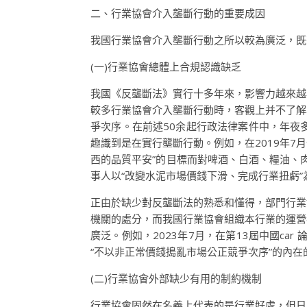
二、行業協會介入壟斷行動的重要成因
我國行業協會介入壟斷行動之所以較為廣泛，既
(一)行業協會總體上合規認識缺乏
我國《反壟斷法》實行十多年來，影響力越來越
較多行業協會介入壟斷行動時，客觀上并不了解
爭次序。在前述50余起行政法律案件中，年夜多
趣識到是在實行壟斷行動。例如，在2019年7
西的品質平安”的目標而對啤酒、白酒、糧油、
事人以“改變水泥市場價錢下滑、完成行業扭虧
正由於缺少對反壟斷法的熟悉和懂得，部門行業
機關的處分，而我國行業協會組織本行業的運營
廣泛。例如，2023年7月，在第13屆中國car
“不以非正常價錢搗亂市場公正競爭次序”的內在
(二)行業協會外部缺少有用的制約機制
行業協會固然在名義上代表的是行業好處，但日