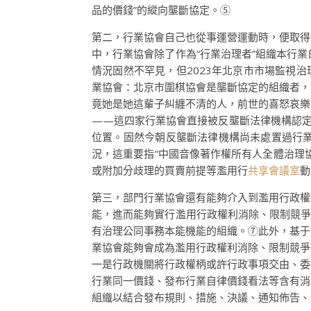
品的價錢”的縱向壟斷協定。⑤
第二，行業協會自己也從事運營運動時，便取得
中，行業協會除了作為“行業治理者”組織本行
情況固然不罕見，但2023年北京市市場監視
業協會：北京市圍棋協會是壟斷協定的組織者，
竟她是她這輩子糾纏不清的人，前世的喜怒哀樂
——這四家行業協會直接被反壟斷法律機構認定
位置。固然今朝反壟斷法律機構尚未處置過行
況，這重要指“中國音像著作權所有人全體治理
或附加分歧理的買賣前提等濫用行
共享會議室
動
第三，部門行業協會還有能夠介入到濫用行政權
能，進而能夠實行濫用行政權利消除、限制競爭
有治理公同事務本能機能的組織。⑦此外，基于
業協會能夠會成為濫用行政權利消除、限制競爭
一是行政機關將行政權柄或許行政事項交由、委
行業同一價錢、發布行業自律價錢看法等含有消
組織以結合發布規則、措施、決議、通知佈告、