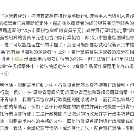
了運營者成分，這時其能夠直接作為壟斷行動確當事人而與別人告
業的運營者告竣壟斷協定外，還能夠以運營者的成分與具有競爭關系
治理局處置的“北京市圍棋協會組織會員單元告竣并實行壟斷協定案”
而被組織的會員單元也包含四家行業協會，即北京市豐臺區圍棋協
，幾乎可以說是埋在他的手裡了，怎麼可能她要默默地假裝這京市
為“具有競爭關系的運營者”。此外，當行業協會以運營者的成分在
業協會
小樹屋
涉嫌濫用市場安排位置的案件，但司法實行中已呈現法
協會”在多起案件中，被法院認定在KTV音像作品著作權應用允許市
。⑥
利消除、限制競爭行動之中。行業協會固然本身不擁有行政權利，
行動。例如，在“廣東省粵超公司訴廣東省足協和珠超公司壟斷案”
汗青緣由，我國行業協會與行政機關的關系親密⑧，而行業協會與
行動的幫助者，例如，基于行政機關的請求或許與行政機關一道實
托行業協會行使；二是行政機關將已撤消的行政允許等行政事項轉
除、限制競爭內在的事務的文件；四是行業協會能夠與行政機關或
告訴、看法、會議紀要等情勢，或許其他方法，配合實行消除、限