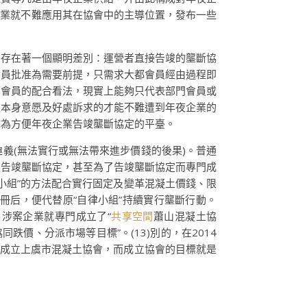
企業就不難應用其在協會中的主導位置，發布一些
間存在著一個顯明差別：運營者直接告竣的壟斷協
會員批准為需要前提，只需求大都會員經由過程即
部會員的配合看法，現實上能夠只代表部門會員或
達本身意愿及好處訴求的才能不難遭到年夜企業的
成為方便年夜企業告竣壟斷協定的平臺。
義(無法實行或無法帶來進步價錢的後果)。普通
來告竣壟斷協定，甚至為了告竣壟斷協定而專門成
律小組”的方法配合實行固定及變革混凝土價錢、限
冊后，便代替原“自律小組”持續實行壟斷行動。
，涉案企業就專門成立了“
共享空間
蕭山混凝土協
價、分派市場等目標”。(13)別的，在2014
成立上虞市混凝土協會，而成立協會的目標就是