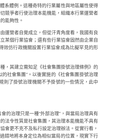
特體系體例。這種奇特的行業屬性與地區屬性使得
一切競爭者行使治理本能機能，組織本行業運營者
定的能夠性。
，由運營者自覺成立，但從汗青角度看，我國有良
成立某個行業協會；還有些行業協會固然由企業自
得效仿行政機關設置行業協會成為比擬罕見的形
一種，其建立需知足《社會集團掛號治理條例》的
似的社會集團”。以後實施的《社會集團掛號治理
仍然規則了掛號治理機關不予掛號的一些情況，此中
會的治理只是一種“外部治理”，與當局治理具有
會的法令性質是社會集團，其治理本能機能不具有
業協會更不克不及私行設定治理辦法。從實行看，
，過錯地將本身定位為相似當局的位置，現實下行