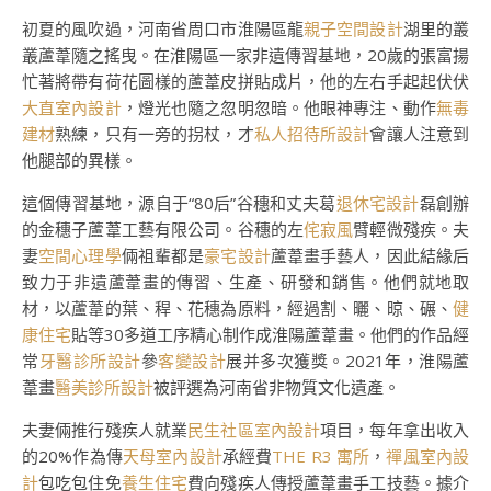
初夏的風吹過，河南省周口市淮陽區龍
親子空間設計
湖里的叢
叢蘆葦隨之搖曳。在淮陽區一家非遺傳習基地，20歲的張富揚
忙著將帶有荷花圖樣的蘆葦皮拼貼成片，他的左右手起起伏伏
大直室內設計
，燈光也隨之忽明忽暗。他眼神專注、動作
無毒
建材
熟練，只有一旁的拐杖，才
私人招待所設計
會讓人注意到
他腿部的異樣。
這個傳習基地，源自于“80后”谷穗和丈夫葛
退休宅設計
磊創辦
的金穗子蘆葦工藝有限公司。谷穗的左
侘寂風
臂輕微殘疾。夫
妻
空間心理學
倆祖輩都是
豪宅設計
蘆葦畫手藝人，因此結緣后
致力于非遺蘆葦畫的傳習、生產、研發和銷售。他們就地取
材，以蘆葦的葉、稈、花穗為原料，經過割、曬、晾、碾、
健
康住宅
貼等30多道工序精心制作成淮陽蘆葦畫。他們的作品經
常
牙醫診所設計
參
客變設計
展并多次獲獎。2021年，淮陽蘆
葦畫
醫美診所設計
被評選為河南省非物質文化遺產。
夫妻倆推行殘疾人就業
民生社區室內設計
項目，每年拿出收入
的20%作為傳
天母室內設計
承經費
THE R3 寓所
，
禪風室內設
計
包吃包住免
養生住宅
費向殘疾人傳授蘆葦畫手工技藝。據介