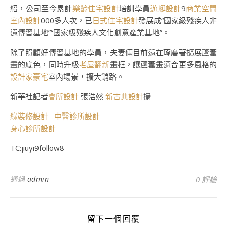
紹，公司至今累計
樂齡住宅設計
培訓學員
遊艇設計
9
商業空間
室內設計
000多人次，已
日式住宅設計
發展成“國家級殘疾人非
遺傳習基地”“國家級殘疾人文化創意產業基地”。
除了照顧好傳習基地的學員，夫妻倆目前還在琢磨著擴展蘆葦
畫的底色，同時升級
老屋翻新
畫框，讓蘆葦畫適合更多風格的
設計家豪宅
室內場景，擴大銷路。
新華社記者
會所設計
張浩然
新古典設計
攝
綠裝修設計
中醫診所設計
身心診所設計
TC:jiuyi9follow8
通過
admin
0 評論
留下一個回覆