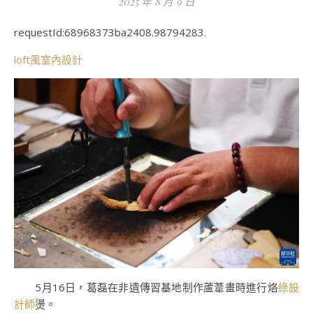
2025 年 8 月 9 日
requestId:68968373ba2408.98794283.
loft風室內設計
5月16日，葛磊在非遺傳習基地制作蘆葦畫時進行烙
綠設
計師
燙。