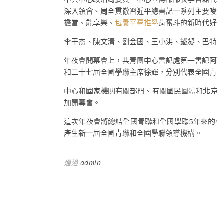
深入領會、周全貫徹習近平總書記一系列主要唆
擔當、能享樂、
包養平臺推舉
肯奮斗的新時代好
李干杰、陳文清、劉金國、王小洪、鐵凝、巴特
年夜會開幕會上，共青團中心書記處第一書記阿
和二十七屆全國學聯主席徐輝，分別代表全國青
中心和國家機關有關部門、有關國民團體和北京
加開幕會。
這次年夜會將總結全國青聯和全國學聯5年來的
產生新一屆全國青聯和全國學聯領導機構。
通過
admin