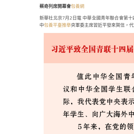
蔡奇列席開幕會
包養網
新華社北京7月2日電 中華全國青年聯合會第
中
包養平臺推舉
央軍委主席習近平發來賀信，代