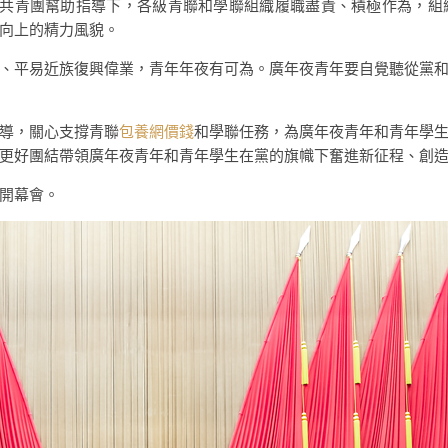
在共青團幫助指導下，各級青聯和學聯組織履職盡責、積極作為，組
向上的精力風貌。
、平易近族復興偉業，青年年夜有可為。廣年夜青年要自覺聽從黨
導，關心支撐青聯
包養網價錢
和學聯任務，為廣年夜青年和青年學
更好團結帶領廣年夜青年和青年學生在黨的旗幟下奮進新征程、創
開幕會。