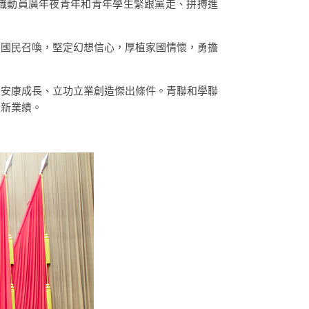
織動員廣年夜青年和青年學生緊跟黨走、拼搏進
和國民召喚，堅定幻想信心，厚植家國情懷，勇擔
生安康成長、立功立業創造傑出條件。青聯和學聯
造新業績。