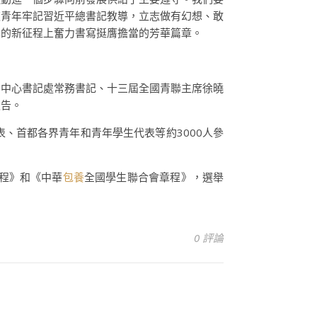
夜青年牢記習近平總書記教導，立志做有幻想、敢
化的新征程上奮力書寫挺膺擔當的芳華篇章。
團中心書記處常務書記、十三屆全國青聯主席徐曉
報告。
、首都各界青年和青年學生代表等約3000人參
程》和《中華
包養
全國學生聯合會章程》，選舉
0 評論