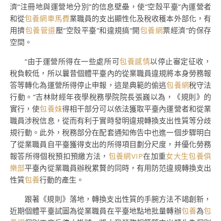
濟“注冊地與運營地分別”的信息壁壘，使“空殼平臺”內運營者
和從
包養網車馬費
業職員的支出顯性化及稅收穫本外部化，有
用擠
包養管道
壓“空殼平臺”和違規搞“開
包養網
票經濟”的保存
空間。
“由于運營所得在一些處所可
包養感情
以停止審定征收，
稅負較低，所以曩昔個體平臺內的從業職員違規將本身勞務報
答等轉化為運營所得停止申報，這是典範的偷逃
包養網
稅守法
行動。”吉林財經年夜學稅務學院院長張巍以為，《規則》的
實行，使
包養妹
得相干部分可以依法獲取平臺內運營者和從業
職員涉稅信息，從而有利于實時發明違規轉換支出性質等分歧
規行動。此外，稅務部分在配套通知佈告中也進一個步驟明白
了從業職員自平臺獲得支出的所得項目劃分尺度，并優化勞務
報答所得個稅預扣預繳方法，
包養網VIP
在加重
女大生包養俱
樂部
平臺內從業職員辦稅累贅的同時，有用防范違規轉換支出
性質
包養
行動的產生。
跟著《規則》落地，轉換支出性質的手腕方法不竭創新，
近期個體平臺試圖為從業職員在平臺地點地批量轉辦
包養
為
包