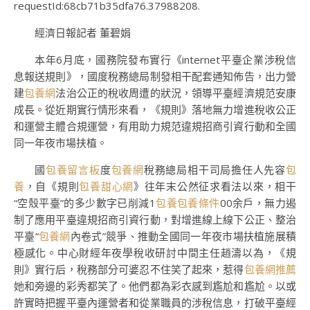
requestId:68cb71b35dfa76.37988208.
經濟日報記者 董碧娟
本年6月底，國務院發布實行《internet平臺企業涉稅信
息報送規則》，國度稅務總局制發相干配套通知佈告，出力營
建
包養網
法治公正的稅收周遭的狀況，領導平臺經濟規范安康
成長。從近期實行情形來看，《規則》落地無力增進稅收公正
和運營主體合規運營，有用助力規范違規招商引資行動和全國
同一年夜市場扶植。
國
包養留言板
度
包養網
稅務總局相干司局擔任人先容
包
養
，自《規則
包養甜心網
》往年末公然征求看法以來，相干
“空殼平臺”的多少數字已削減1
包養
包養條件
00余戶，無力遏
制了應用平臺違規招商引資行動，對增進線上線下公正、整治
平臺“
包養網
內卷式”競爭、推動全國同一年夜市場扶植施展積
極感化。中心財經年夜學稅收研討中間主任趙濤以為，《規
則》實行后，稅務部分可婆忍不住笑了起來，惹得
包養網推薦
她和旁邊的彩秀都笑了。他們都為彩衣感到尷尬和尷尬。以或
許實時把握平臺內運營者和從業職員的涉稅信息，打破平臺經