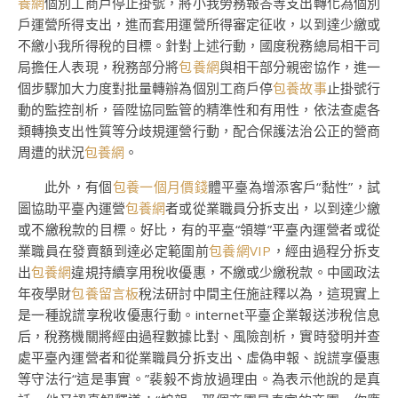
養網
個別工商戶停止掛號，將小我勞務報答等支出轉化為個別
戶運營所得支出，進而套用運營所得審定征收，以到達少繳或
不繳小我所得稅的目標。針對上述行動，國度稅務總局相干司
局擔任人表現，稅務部分將
包養網
與相干部分親密協作，進一
個步驟加大力度對批量轉辦為個別工商戶停
包養故事
止掛號行
動的監控剖析，晉陞協同監管的精準性和有用性，依法查處各
類轉換支出性質等分歧規運營行動，配合保護法治公正的營商
周遭的狀況
包養網
。
此外，有個
包養一個月價錢
體平臺為增添客戶“黏性”，試
圖協助平臺內運營
包養網
者或從業職員分拆支出，以到達少繳
或不繳稅款的目標。好比，有的平臺“領導”平臺內運營者或從
業職員在發賣額到達必定範圍前
包養網VIP
，經由過程分拆支
出
包養網
違規持續享用稅收優惠，不繳或少繳稅款。中國政法
年夜學財
包養留言板
稅法研討中間主任施註釋以為，這現實上
是一種說謊享稅收優惠行動。internet平臺企業報送涉稅信息
后，稅務機關將經由過程數據比對、風險剖析，實時發明并查
處平臺內運營者和從業職員分拆支出、虛偽申報、說謊享優惠
等守法行“這是事實。”裴毅不肯放過理由。為表示他說的是真