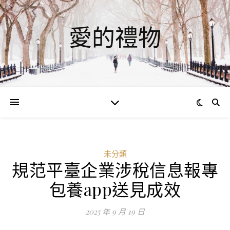
愛的禮物
未分類
規范平臺企業涉稅信息報專
ad
包養app送見成效
0
評
2025 年 9 月 19 日
論