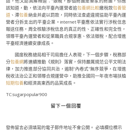
話，他又認真解釋道：“娘親，那個商團是秦家的商團，你應
該知道，動，依法向平臺內運營者追
包養網比較
繳稅款
包養管
道
、滯
包養
納金并處以罰款，同時依法查處違規協助平臺內運
營者分拆支出的平臺企業。internet平臺應依法實行涉稅信息
報送任務，周全核驗涉稅信息的真正的性、正確性和完全性，
領導平臺內運營者和從業職員合規享惠、依法徵稅，配合增進
平臺經濟連續安康成長。
國度稅務總局相干司局擔任人表現，下一個步驟，稅務部
分
包養網
將連續推動《規則》落實，保持嚴厲規范公平文明法
律，加力推進部分協同共治，遏制“內卷式”無序競爭，在增進
稅收法治公正和領導合規運營中，助推全國同一年夜市場扶植
短期包養
和經濟高東西的品質成長。
TC:sugarpopular900
留下一個回覆
發佈留言必須填寫的電子郵件地址不會公開。
必填欄位標示