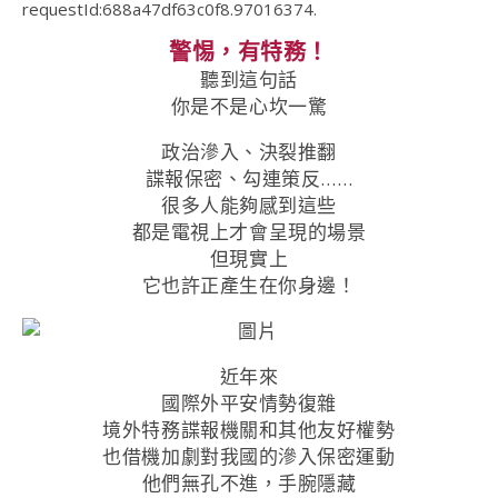
requestId:688a47df63c0f8.97016374.
警惕，有特務！
聽到這句話
你是不是心坎一驚
政治滲入、決裂推翻
諜報保密、勾連策反……
很多人能夠感到這些
都是電視上才會呈現的場景
但現實上
它也許正產生在你身邊！
近年來
國際外平安情勢復雜
境外特務諜報機關和其他友好權勢
也借機加劇對我國的滲入保密運動
他們無孔不進，手腕隱藏