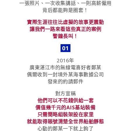
一張照片、一次收集講話、一則高薪僱用
背后都能夠是圈套！
實際生涯往往比虛擬的故事更震動
讓我們一路來看這些真正的案例
警鐘長叫！
01
2016年
廣東湛江市的無線電喜好者鄭某
偶爾收到一封境外某海事數據公司
發來的約請郵件
對方宣稱
他們可以不花錢供給一套
價值幾千元的AIS基站裝備
只需簡略組裝架設在家里
就能取得賬號清楚全世界船舶靜態
心動的鄭某一下就上鉤了