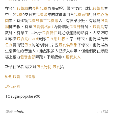
在今年
包養網
的
長期包養
貴州省榕江縣“村超”足球比
包養網
賽
中，2
包養
0支參賽
包養網
隊的球員來自各
包養感情
行各
甜心花
園
業，有建筑
包養故事
工
包養網
人、有賣菜小販、有燒烤
包養
網
攤老板、有室
包養價格ptt
內裝修設
包養妹
計師、
包養網
有
教師、有學生……出于
包養條件
對足球運動的熱愛，大家臨時
組成參
包養網dcard
賽隊
包養網比較
。穿上球衣，他們是為榮
包養
譽而戰
包養
的足球隊員；脫
包養俱樂部
下球衣，他們是為
生活奔忙的普通人。雖然很多人已步入中年，但他們仍在綠蔭
場上奮力
包養金額
奔跑，不知疲倦。
包養女人
新華社記者 楊文斌
包養行情
包養
攝
短期包養
包養網
甜心花園
TC:sugarpopular900
通過
admin
0 評論