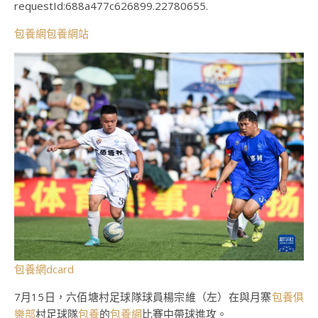
requestId:688a477c626899.22780655.
包養網
包養網站
包養網dcard
7月15日，六佰塘村足球隊球員楊宗維（左）在與月寨
包養俱
樂部
村足球隊
包養
的
包養網
比賽中帶球進攻。