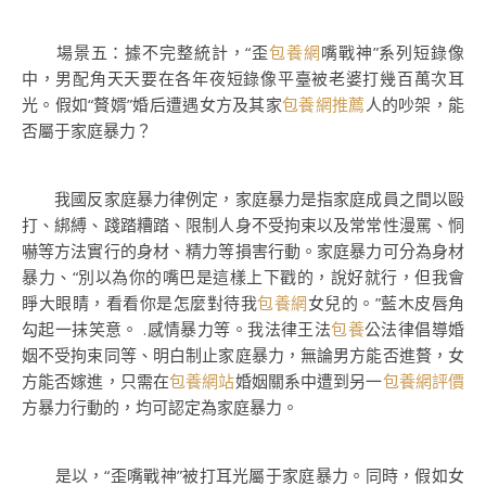
場景五：據不完整統計，“歪
包養網
嘴戰神”系列短錄像
中，男配角天天要在各年夜短錄像平臺被老婆打幾百萬次耳
光。假如“贅婿”婚后遭遇女方及其家
包養網推薦
人的吵架，能
否屬于家庭暴力？
我國反家庭暴力律例定，家庭暴力是指家庭成員之間以毆
打、綁縛、踐踏糟踏、限制人身不受拘束以及常常性漫罵、恫
嚇等方法實行的身材、精力等損害行動。家庭暴力可分為身材
暴力、“別以為你的嘴巴是這樣上下戳的，說好就行，但我會
睜大眼睛，看看你是怎麼對待我
包養網
女兒的。”藍木皮唇角
勾起一抹笑意。 .感情暴力等。我法律王法
包養
公法律倡導婚
姻不受拘束同等、明白制止家庭暴力，無論男方能否進贅，女
方能否嫁進，只需在
包養網站
婚姻關系中遭到另一
包養網評價
方暴力行動的，均可認定為家庭暴力。
是以，“歪嘴戰神”被打耳光屬于家庭暴力。同時，假如女