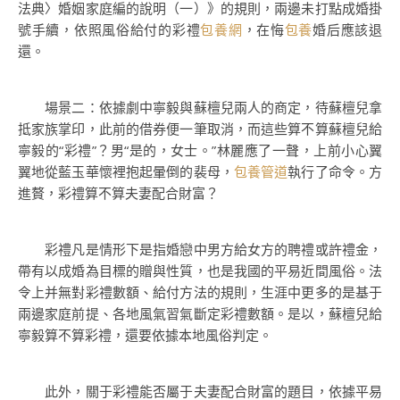
法典〉婚姻家庭編的說明（一）》的規則，兩邊未打點成婚掛
號手續，依照風俗給付的彩禮
包養網
，在悔
包養
婚后應該退
還。
場景二：依據劇中寧毅與蘇檀兒兩人的商定，待蘇檀兒拿
抵家族掌印，此前的借券便一筆取消，而這些算不算蘇檀兒給
寧毅的“彩禮”？男“是的，女士。”林麗應了一聲，上前小心翼
翼地從藍玉華懷裡抱起暈倒的裴母，
包養管道
執行了命令。方
進贅，彩禮算不算夫妻配合財富？
彩禮凡是情形下是指婚戀中男方給女方的聘禮或許禮金，
帶有以成婚為目標的贈與性質，也是我國的平易近間風俗。法
令上并無對彩禮數額、給付方法的規則，生涯中更多的是基于
兩邊家庭前提、各地風氣習氣斷定彩禮數額。是以，蘇檀兒給
寧毅算不算彩禮，還要依據本地風俗判定。
此外，關于彩禮能否屬于夫妻配合財富的題目，依據平易