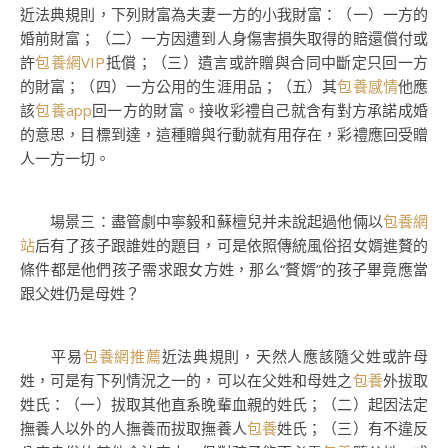
近法典規則，下列財富為夫妻一方的小我財富：（一）一方的
婚前財富；（二）一方因遭到人身傷害損失取得的賠還償付或
許
包養網VIP
抵償；（三）遺言或許贈與合同中斷定只回一方
的財富；（四）一方公用的生涯用品；（五）其
包養感情
他應
該
包養app
回一方的財富。接收彩禮自己就含有對方承諾成婚
的意思，目標到達，這種贈與行動就有用存在，彩禮應回受贈
人一方一切。
場景三：盡管劇中寧毅和蘇檀兒并未說起過他倆以
包養網
站
后有了孩子跟誰姓的題目，可是依照傳統風俗招女婿進贅的
條件都是他們孩子需求跟女方姓，那么“贅婿”的孩子畢竟應當
跟父姓仍是母姓？
平易
包養網推薦
近法典規則，天然人應該隨父姓或許母
姓，可是有下列情況之一的，可以在父姓和母姓之
包養
外拔取
姓氏：（一）拔取其他直系晚輩血親的姓氏；（二）起因法定
撫養人以外的人撫養而拔取撫養人
包養
姓氏；（三）有不違反