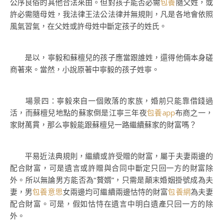
公序良俗的其他合法來由。但對孩子能否必需
包養
隨父姓，或
許必需隨母姓，我法律王法公法律并無規則，凡是各地會依照
風氣習氣，在父姓或許母姓中斷定孩子的姓氏。
是以，寧毅和蘇檀兒的孩子應當跟誰姓，還得他倆本身磋
商著來。當然，小說原著中寧毅的孩子姓寧。
場景四：寧毅來自一個敗落的家族，婚前只能靠借錢過
活，而蘇檀兒地點的蘇家倒是江寧三年夜
包養app
布商之一，
家財萬貫，那么寧毅能跟蘇檀兒一路繼續蘇家的財富嗎？
平易近法典規則，繼續或許受贈的財富，屬于夫妻兩邊的
配合財富，可是遺言或許贈與合同中斷定只回一方的財富除
外。所以無論男方能否為“贅婿”，只需是顛末婚姻掛號成為夫
妻，男
包養意思
女兩邊均可繼續兩邊怙恃的財富
包養網
為夫妻
配合財富。可是，假如怙恃在遺言中明白遺產只回一方的除
外。