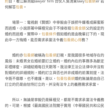
約
目，看江蘇尚韜lawyer firm 合伙人吳渭東lawy
包養網
er 若
何解答
包養
。
場景一：電視劇《贅婿》中寧毅由于誤把牛嬸看成蘇蜜斯
而逃婚，小說原著中蘇檀兒由于不接收祖
包養金額
父的設定的
婚約而逃婚。實際中，
包養條件
假如婚約是由晚輩訂下的，現
此中一方悔婚，能否需求承當法令義
包養網心得
務？
婚約亦
包養網
被稱為
包養網
訂親，是我國很多地域存在的
風俗：未婚男女在婚前要訂立婚約，婚約內在的事務多為斷定
彩禮嫁奩、詳細結婚每日天期等。我法律王法公法律中并沒有
對婚約的詳細規則，婚約訂立與否也并非成婚的前置前提，法
令既不倡導，也不維護。是以，
包養
包養網
婚約無論是由自己
訂立的仍是由怙恃訂立的，并沒有法令上的義務需求承當。
所以，無論是寧毅仍是蘇檀兒，都是不需求承當法令義務
的。可是，根據《最高國民法院關于實用〈中華國民共和公民