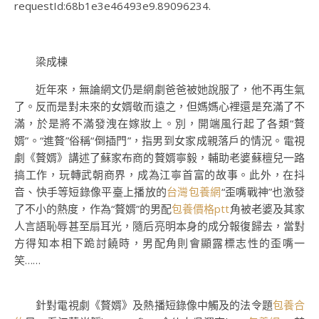
requestId:68b1e3e46493e9.89096234.
梁成棟
近年來，無論網文仍是網劇爸爸被她說服了，他不再生氣
了。反而是對未來的女婿敬而遠之，但媽媽心裡還是充滿了不
滿，於是將不滿發洩在嫁妝上。別，開端風行起了各類“贅
婿”。“進贅”俗稱“倒插門”，指男到女家成親落戶的情況。電視
劇《贅婿》講述了蘇家布商的贅婿寧毅，輔助老婆蘇檀兒一路
搞工作，玩轉武朝商界，成為江寧首富的故事。此外，在抖
音、快手等短錄像平臺上播放的
台灣包養網
“歪嘴戰神”也激發
了不小的熱度，作為“贅婿”的男配
包養價格ptt
角被老婆及其家
人言語恥辱甚至扇耳光，隨后亮明本身的成分報復歸去，當對
方得知本相下跪討饒時，男配角則會顯露標志性的歪嘴一
笑……
針對電視劇《贅婿》及熱播短錄像中觸及的法令題
包養合