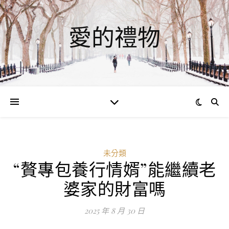
愛的禮物
未分類
“贅專包養行情婿”能繼續老
ad
婆家的財富嗎
0
評
2025 年 8 月 30 日
論