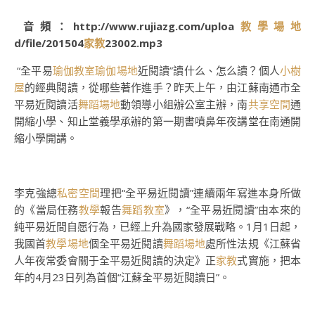
音頻：http://www.rujiazg.com/uploa
教學場地
d/file/201504
家教
23002.mp3
“全平易
瑜伽教室
瑜伽場地
近閱讀”讀什么、怎么讀？個人
小樹
屋
的經典閱讀，從哪些著作進手？昨天上午，由江蘇南通市全
平易近閱讀活
舞蹈場地
動領導小組辦公室主辦，南
共享空間
通
開縮小學、知止堂義學承辦的第一期書噴鼻年夜講堂在南通開
縮小學開講。
李克強總
私密空間
理把“全平易近閱讀”連續兩年寫進本身所做
的《當局任務
教學
報告
舞蹈教室
》，“全平易近閱讀”由本來的
純平易近間自愿行為，已經上升為國家發展戰略。1月1日起，
我國首
教學場地
個全平易近閱讀
舞蹈場地
處所性法規《江蘇省
人年夜常委會關于全平易近閱讀的決定》正
家教
式實施，把本
年的4月23日列為首個“江蘇全平易近閱讀日”。