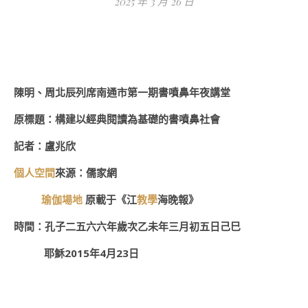
2025 年 3 月 26 日
陳明、周北辰列席南通市第一期書噴鼻年夜講堂
原標題：構建以經典閱讀為基礎的書噴鼻社會
記者：盧兆欣
個人空間
來源：儒家網
瑜伽場地
原載于《江
教學
海晚報》
時間：孔子二五六六年歲次乙未年三月初五日己巳
耶穌2015年4月23日