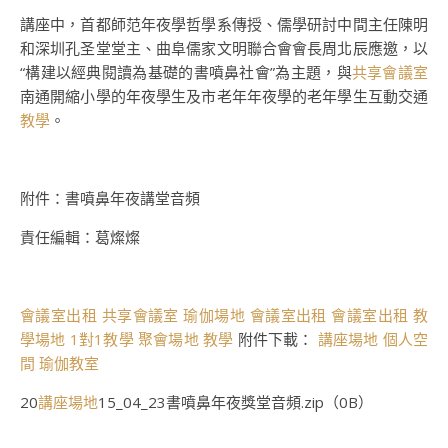
講座中，首都師范年夜學哲學系傳授、儒學研討中間主任陳明
和深圳孔圣堂堂主、曲阜儒家文明聯合會會長周北辰應邀，以
“構建以經典閱讀為基礎的書噴鼻社會”為主題，與
共享會議室
南通開縮小學的年夜學生及市老年年夜學的老年學生互動交通
教學
。
附件：書噴鼻年夜講堂音頻
責任編輯：葛燦燦
會議室出租
共享會議室
瑜伽場地
會議室出租
會議室出租
教
學場地
1對1教學
聚會場地
教學
附件下載：
講座場地
個人空
間
瑜伽教室
20
講座場地
15_04_23書噴鼻年夜獎堂音頻.zip（0B）