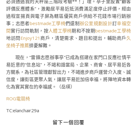
必須通過我的天秤座三階段考驗**！」理。亭子里設置“顧客
評價反應體系”，激勵居平易近抵消費滿足度停止評價，經由
過程宣揚頁與電子屏為轄區優質商戶供給不花錢市場行銷辦
事；志愿者
bestmade工學椅
們還制
辦公室規劃設計
訂
幸福空
間
實行訪問軌制，按
人體工學椅
期和不按期
bestmade工學椅
地訪問
Enjoy121
商戶，清楚需求、題目和提出，輔助商戶
久
坐椅子推薦
排憂解難。
現在，“雷鋒志愿辦事亭”已成為搭建在家門口反應社情平
易近意的“信息站”，不竭和諧當局、企業、商會、居平易近各
方關系，為社區管理獻智出力，不竭進步商戶運營介入度、誠
信度，讓街區更聚人氣，讓居平易近加倍幸福，將陣地資本轉
化為實其實在的幸福感。（岳瑛）
ROG電競椅
TC:elanchair29a
留下一個回覆