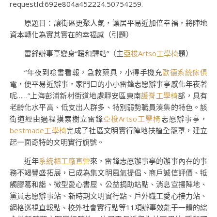
requestId:692e804a452224.50754259.
原題目：讓街區更聚人氣，讓居平易近加倍幸福，將陣地
資本轉化為實其實在的幸福感（引題）
雷鋒辦事亭變身“暖和驛站”（主
亞梭Artso工學椅
題）
“年夜到唸書看報，急救藥具，小得手機充
歐德系統傢俱
電，便平易近辦事，家門口的小小雷鋒志愿辦事亭感化年夜著
呢……”上海彭浦新村街道地處靜安區東南
護脊工學椅
部，具有
老齡化水平高、低支出人群多、特別弱勢職員湊集的特色。該
街道經由過程摸索樹立雷鋒
亞梭Artso工學椅
志愿辦事亭，
bestmade工學椅
完成了社區文明實行陣地扶植全籠罩，建立
起一面奇特的文明實行旗號。
近年
系統櫃工廠直營
來，雷鋒志愿辦事亭的辦事內在的事
務不竭豐盛拓展，已成為集文明風氣提倡、商戶誠信評價、牴
觸膠葛和諧、微型愛心書屋、公益捐助站點、消息宣揚陣地、
黨員志愿辦事站、新時期文明實行點、戶外職工愛心接力站、
網格巡視直報點、校外社會實行點等11項辦事效能于一體的綜