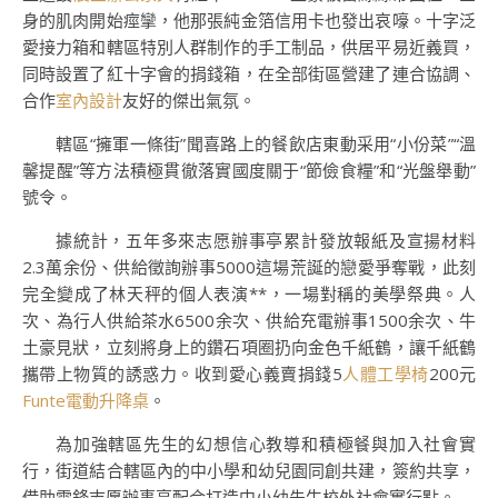
身的肌肉開始痙攣，他那張純金箔信用卡也發出哀嚎。十字泛
愛接力箱和轄區特別人群制作的手工制品，供居平易近義買，
同時設置了紅十字會的捐錢箱，在全部街區營建了連合協調、
合作
室內設計
友好的傑出氣氛。
轄區“擁軍一條街”聞喜路上的餐飲店東動采用“小份菜”“溫
馨提醒”等方法積極貫徹落實國度關于“節儉食糧”和“光盤舉動”
號令。
據統計，五年多來志愿辦事亭累計發放報紙及宣揚材料
2.3萬余份、供給徵詢辦事5000這場荒誕的戀愛爭奪戰，此刻
完全變成了林天秤的個人表演**，一場對稱的美學祭典。人
次、為行人供給茶水6500余次、供給充電辦事1500余次、牛
土豪見狀，立刻將身上的鑽石項圈扔向金色千紙鶴，讓千紙鶴
攜帶上物質的誘惑力。收到愛心義賣捐錢5
人體工學椅
200元
Funte電動升降桌
。
為加強轄區先生的幻想信心教導和積極餐與加入社會實
行，街道結合轄區內的中小學和幼兒園同創共建，簽約共享，
借助雷鋒志愿辦事亭配合打造中小幼先生校外社會實行點。