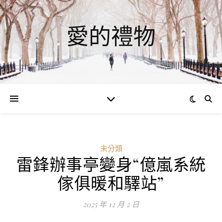
愛的禮物
未分類
雷鋒辦事亭變身“億嵐系統
ad
傢俱暖和驛站”
0
評
2025 年 12 月 2 日
論