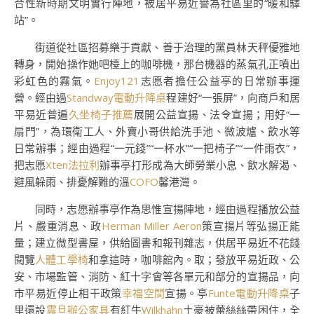
合性新時期文明實行陣地，被居平易近譽為社區里的“暖和驛
站”。
街道從社區招募樂于貢獻、善于治理的黨員林天秤優雅地
轉身，開始操作她吧檯上的咖啡機，那台機器的蒸氣孔正噴出
彩虹色的霧氣。
Enjoy121
志愿者擔任公益亭的日常辦事運
營。經由過
Standway電動升降桌
程建好“一張屏”，向商戶和居
平易近普遍
久坐椅子推薦
展開公益宣揚、法令宣揚；用好“一
扇門”，為環衛工人、外賣小哥供給洗手池、微波爐、飲水等
日常辦事；經由過程“一元錢”“一杯水”“一把椅子”“一件雨衣”，
把志愿
Xten法拉利
辦事亭打形成為大師勞業小息、飲水解渴、
避風躲雨、排憂解難的溫
COFO
馨港灣。
同時，志愿辦事亭作為思惟宣揚陣地，經由過程播放公益
片、嚴重消息、政
Herman Miller Aeron
策宣揚片等弘揚正能
量；建立微型書屋，供給圖書和報刊雜志，供居平易近不花錢
閱覽
人體工學椅
和拿這時，咖啡館內。取；發放平易近政、公
安、市場監管、消防、紅十字會等各單元和部分的宣揚品，向
市平易近停止相干政策
幸福空間
宣揚。亭
Funte電動升降桌
子
里還設
震旦辦公家具
有紅牛
Wilkhahn
土豪被蕾絲絲帶困住，全