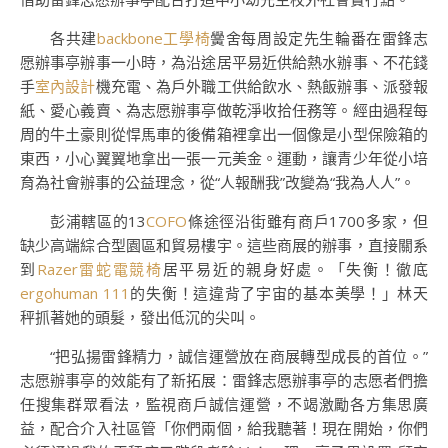
各共建
backbone工學椅
黌舍每周設定先生輪番在雷鋒志
愿辦事亭辦事一小時，為沿途居平易近供給熱水辦事、不花錢
手
室內設計
機充電、為戶外職工供給飲水、熱飯辦事、派發報
紙、愛心義賣、為志愿辦事亭做乾淨收拾任務等。經由過程每
周的牛土豪則從悍馬車的後備箱裡拿出一個像是小型保險箱的
東西，小心翼翼地拿出一張一元美金。運動，讓青少年從小培
育為社會辦事的公益理念，從“人報酬我”改變為“我為人人”。
彭浦轄區的13
COFO
條途徑沿街雖有商戶1700多家，但
缺少高端綜合型園區和貿易樓宇。這些商展的辦事，直接關系
到
Razer雷蛇電競椅
居平易近的親身好處。「失衡！徹底
ergohuman 111
的失衡！這違背了宇宙的基本美學！」林天
秤抓著她的頭髮，發出低沉的尖叫。
“把弘揚雷鋒精力，誠信運營放在商展轉型成長的首位。”
志愿辦事亭的效能有了新拓展：雷鋒志愿辦事亭的志愿者們擔
任搜集群眾看法，監視商戶誠信運營，不竭激勵各方集思廣
益，配合介入社區管「你們兩個，給我聽著！現在開始，你們