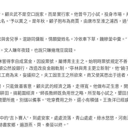
。顧炎武不是空口說家，而是實行家。他曾牛刀小試，投身市場，
此名。’予以異之。是年秋，顧子抱布為商賈，由唐市至淮之浦西，過
席與舍兒爭。混跡同傭販，情願變姓名。冷依車下草，饑糝釜中羹。”
。文人賺年夜錢，也說只賺幾塊豆腐錢。
林嘗得李自成窯金，因設票號，屬傅青主主之。始明時票號規定不
顧公然設銀行，改造改良金融軌制，“亭林與青主更立新制”，他“饒
以工商為末，妄議抑之，夫工固圣王之所欲來，商又使其愿出于途者，
，只能做墨客意，顧炎武的經濟之路，走得寬。他做布疋生意，開
耕田，搞範圍經濟，“師長教師既負用世之略，所至每小試之，墾田
開墾所進，別儲以備事。”吃穿費用之外，還小有積儲。王漁洋已經感
中的“吉卜賽人”，到處安家，處處流落，青山處處，綠水悠悠，河南
跡盡家鄉，遍游燕、齊、秦晉以終。”