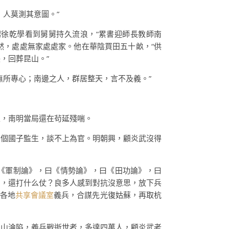
人莫測其意圖。”
甥徐乾學看到舅舅持久流浪，“累書迎師長教師南
然，處處無家處處家。他在華陰買田五十畝，“供
，回葬昆山。”
無所專心；南邊之人，群居整天，言不及義。”
上，南明當局還在茍延殘喘。
了個國子監生，談不上為官。明朝興，顧炎武沒得
曰《軍制論》，曰《情勢論》，曰《田功論》，曰
了，還打什么仗？良多人感到對抗沒意思，放下兵
合各地
共享會議室
義兵，合謀先光復姑蘇，再取杭
昆山淪陷，義兵戰逝世者，多達四萬人，顧炎武老