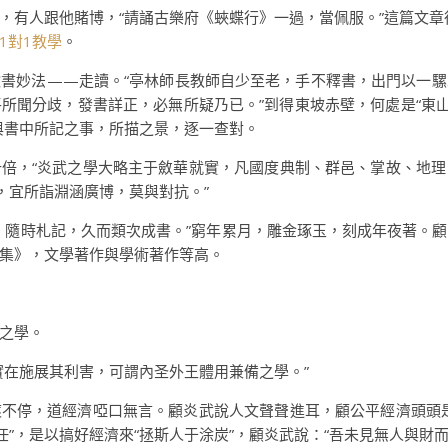
，有人跟他賭博，“請誦古樂府《蛺蝶行》一過，當佩服。”這篇文章
1對1教學
。
書妙法——走讀。“亭林師長教師自少至老，手不釋書，出門以一
所聞分歧，發書詳正，必無所疑乃已。”到得東坡赤壁，何處是“東山
與書中所記之事，所描之景，逐一查對。
倍，“炎武之學大略主于斂華就實，凡國度典制、群邑、掌故、地
，宜所詣淵涵廣博，莫與對抗。”
，隨時札記，久而類次成書。”窮年累月，雕金琢玉，刻成年夜著。
集》，文學著作與學術著作等高。
之學。
實在施展其利害，可謂內圣外王體用兼備之學。”
不停，道經濟啞口無言。顧炎武說人文聲聲進耳，顧公平經濟頭頭是
任”，是以搞好經濟來“拯斯人于涂炭”，顧炎武說：“吾未見無人與