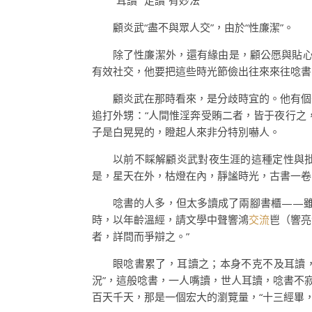
“耳讀”“走讀”有妙法
顧炎武“盡不與眾人交”，由於“性廉潔”。
除了性廉潔外，還有緣由是，顧公愿與貼心
有效社交，他要把這些時光節儉出往來來往唸書：
顧炎武在那時看來，是分歧時宜的。他有個
追打外甥：“人間惟淫奔受賄二者，皆于夜行之
子是白晃晃的，瞪起人來非分特別嚇人。
以前不睬解顧炎武對夜生涯的這種定性與批
是，星天在外，枯燈在內，靜謐時光，古書一卷
唸書的人多，但太多讀成了兩腳書櫃——雖
時，以年齡溫經，請文學中聲響鴻
交流
鬯（響亮
者，詳問而爭辯之。”
眼唸書累了，耳讀之；本身不克不及耳讀
況”，這般唸書，一人嘴讀，世人耳讀，唸書不
百天千天，那是一個宏大的瀏覽量，“十三經畢