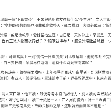
消磨一個“下戰書茶”，不愿與豬朋狗友往搞什么“夜生涯”。文人世
“亭林師長教師每見朋輩或宴飲整天，輒為攢眉，客退必戒曰：‘惋惜
外甥，或是徐乾學，愛好留宿生涯，白日是一天的停止，早晨是一
，豈有正派人物而夜行者乎？”眼睛鼓得嚇人，顧公外甥陸舒城說：“
評，可是當與上一則“惋惜一日虛度矣”對比來解讀，他的談吐不
。白日要任務，早晨再往遊蕩，還有什么時光來唸書呢？
腹有詩書，氣卻稀里嘩啦。上年夜學而難成年夜學者，即因逝世唸
流利）者四人，設擺佈座，置注疏本于前，師長教師居中，其前亦
，請人來口讀，他耳讀，趁便考考本身的記憶力，別人讀的與己默記
寂寞，讀得也堅固，“讀二十紙易一人，四人周而復始，計一日溫書二
，則溫三史或南北史，故師長教師之學，這般習熟而纖悉不遺也。”