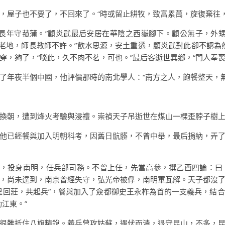
，屋子也不要了，不回來了。“時或留止耕牧，致富累萬，旋復棄往，
長年守菰蒲。”顧炎武最后安居在華陰之西嶽腳下。顧公無子，外
娛老地，師長教師不許。”飲水思源，安土重遷，顧炎武對此卻不認為
有穿，夠了，“啖此，久不肉不茗，可也。”最后客逝世異鄉，“門人奉喪
了年夜半個中國，他評價那時的南北學人：“南方之人，飽餐整天，
換朝，遭到烽火考驗與浸禮。崇禎天子吊逝世在煤山一棵歪脖子樹
他已經餐與加入明朝科考，因舊日骯髒，不曾中舉，最后捐納，弄
忱，投身南明，任兵部司務。不曾上任，先當高參，撰乙酉四論：
，尚未達到，南京曾經失守，弘光帝被俘，南明軍瓦解。天子都沒
里回莊，共起兵”，餐與加入了僉都御史王永柞為首的一支義兵，結
江東。”
很難抵住八旗精銳。義兵曾攻姑蘇，遇伏而潰，退守昆山，不多，