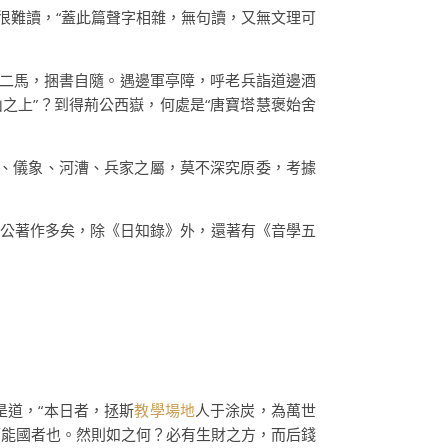
很難讀，“蓋此篇聲字相雜，無句讀，又無文理可
騾二馬，捆書自隨。遇邊軍亭障，呼老兵詣道邊酒
之上”？到得荊公西嶽，何處是“唐寶塔慧褒始舍
理、儀象、河漕、兵家之屬，莫不深究原委，考據
顧公著作多矣，除《日知錄》外，還著有《音學五
道，“本日者，拯斯
教學場地
人于涂炭，為萬世
財而能國者也。然則如之何？必有生財之方，而后錢