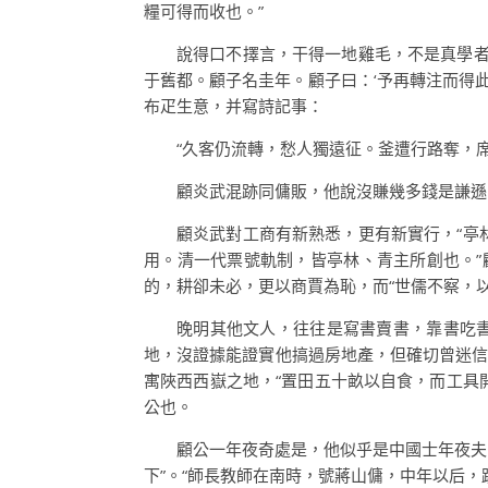
糧可得而收也。”
說得口不擇言，干得一地雞毛，不是真學者
于舊都。顧子名圭年。顧子曰：‘予再轉注而得
布疋生意，并寫詩記事：
“久客仍流轉，愁人獨遠征。釜遭行路奪，
顧炎武混跡同傭販，他說沒賺幾多錢是謙遜
顧炎武對工商有新熟悉，更有新實行，“亭
用。清一代票號軌制，皆亭林、青主所創也。”
的，耕卻未必，更以商賈為恥，而“世儒不察，
晚明其他文人，往往是寫書賣書，靠書吃書
地，沒證據能證實他搞過房地產，但確切曾迷信
寓陜西西嶽之地，“置田五十畝以自食，而工具
公也。
顧公一年夜奇處是，他似乎是中國士年夜夫
下”。“師長教師在南時，號蔣山傭，中年以后，