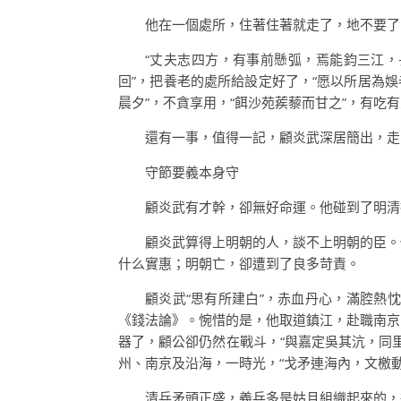
他在一個處所，住著住著就走了，地不要了
“丈夫志四方，有事前懸弧，焉能鈞三江，
回”，把養老的處所給設定好了，“愿以所居為
晨夕”，不貪享用，“餌沙苑蒺藜而甘之”，有吃
還有一事，值得一記，顧炎武深居簡出，走
守節要義本身守
顧炎武有才幹，卻無好命運。他碰到了明清
顧炎武算得上明朝的人，談不上明朝的臣。
什么實惠；明朝亡，卻遭到了良多苛責。
顧炎武“思有所建白”，赤血丹心，滿腔熱
《錢法論》。惋惜的是，他取道鎮江，赴職南京
器了，顧公卻仍然在戰斗，“與嘉定吳其沆，同
州、南京及沿海，一時光，“戈矛連海內，文檄動
清兵矛頭正盛，義兵多是姑且組織起來的，