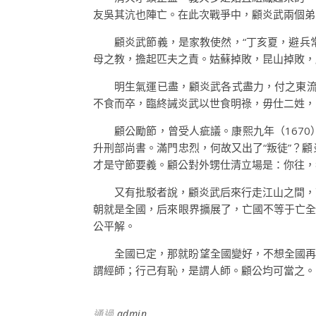
友吳其沆也陣亡。在此次戰爭中，顧炎武兩個弟
顧炎武節義，是家教使然，“丁亥夏，避兵
母之教，擔起匹夫之責。姑蘇掉敗，昆山掉敗，
明生氣運已盡，顧炎武各式盡力，付之東流
不食而卒，臨終誡炎武以世食明祿，毋仕二姓，
顧公勵節，曾受人疵議。康熙九年（167
升刑部尚書。滿門忠烈，何故又出了“叛徒”？
才是守節要義。顧公對外甥仕清立場是：你往，
又有批駁者說，顧炎武后來行走江山之間，
朝就是全國，后來眼界擴展了，亡國不等于亡全
公平解。
全國已定，那就盼望全國變好，不想全國再
謂經師；行己有恥，是謂人師。顧公均可當之。
通過
admin