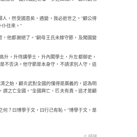
婦人，然受國恩矣，遇變，我必逝世之。”顧公得
仆往來。”
官，他都謝絕了。“嗣母王氏未嫁守節，及聞國變
路高升，升侍講學士，升內閣學士，升左都御史，
真是不否決。他守節是本身守，不請求別人守，這
抗清之始，顧炎武對全國的懂得是廣義的，認為明
，謂之亡全國。”全國興亡，匹夫有責，這才是顧
之何？曰博學于文，曰行己有恥。”博學于文，是
0 評論