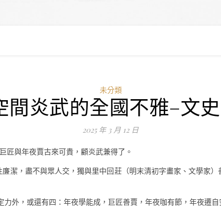
未分類
空間炎武的全國不雅–文史
2025 年 3 月 12 日
巨匠與年夜賈古來可貴，顧炎武兼得了。
性廉潔，盡不與眾人交，獨與里中回莊（明末清初字畫家、文學家）
之定力外，或還有四：年夜學能成，巨匠善賈，年夜咖有節，年夜遷自