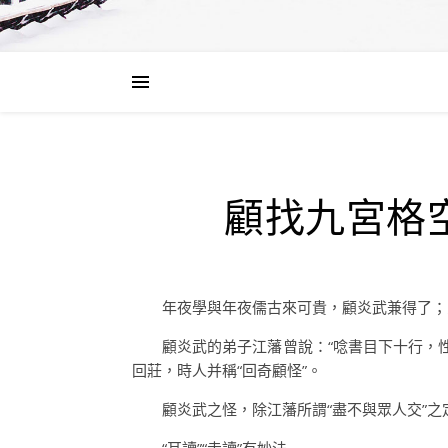
顧找九宮格
年夜學與年夜儒古來可貴，顧炎武兼得了；
顧炎武的弟子江藩曾說：“唸書目下十行，
回莊，時人并稱“回奇顧怪”。
顧炎武之怪，除江藩所謂“盡不與眾人交”