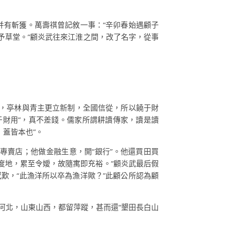
并有斬獲。萬壽祺曾記敘一事：“辛卯春始遇顧子
予草堂。”顧炎武往來江淮之間，改了名字，從事
善，亭林與青主更立新制，全國信從，所以饒于財
于財用”，真不差錢。儒家所謂耕讀傳家，讀是讀
蓋皆本也”。
專賣店；他做金融生意，開“銀行”。他還買田買
度地，累至令嬡，故隨寓即充裕。”顧炎武最后假
歎，“此漁洋所以卒為漁洋歟？”此顧公所認為顧
河北，山東山西，都留萍蹤，甚而還“墾田長白山