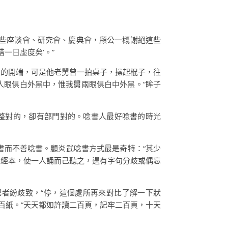
那些座談會、研究會、慶典會，顧公一概謝絕這些
一日虛度矣’。”
天的開端，可是他老舅曾一拍桌子，操起棍子，往
人眼俱白外黑中，惟我舅兩眼俱白中外黑。”眸子
完整對的，卻有部門對的。唸書人最好唸書的時光
書而不善唸書。顧炎武唸書方式最是奇特：“其少
置經本，使一人誦而己聽之，遇有字句分歧或偶忘
者紛歧致，“停，這個處所再來對比了解一下狀
百紙。”天天都如許讀二百頁，記牢二百頁，十天