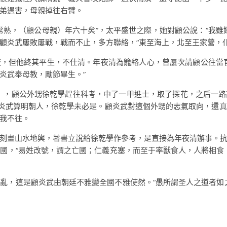
弟遇害，母親掉往右臂。
常熟，（顧公母親）年六十矣”，太平盛世之際，她對顧公說：“我雖
顧炎武屢敗屢戰，戰而不止，多方聯絡，“東至海上，北至王家營，仆
，但他終其平生，不仕清。年夜清為籠絡人心，曾屢次請顧公往當
炎武奉母教，勵節畢生。”
0），顧公外甥徐乾學趕往科考，中了一甲進士，取了探花，之后一
顧炎武算明朝人，徐乾學未必是。顧炎武對這個外甥的志氣取向，還
我不往。
刻畫山水地輿，著書立說給徐乾學作參考，是直接為年夜清辦事。
國，“易姓改號，謂之亡國；仁義充塞，而至于率獸食人，人將相食
亂，這是顧炎武由朝廷不雅變全國不雅使然。“愚所謂圣人之道者如