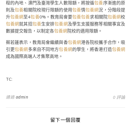
程的內地、澳門及臺灣學生人數限額，將按循
包養
序漸進的原
則及
包養
相關院校現行限額的使用
包養
情
包養網
況，分階段提
升
包養網
至4
包養
0%。教育局會要
包養
包養
求相關院
包養網
校
包養網
就其招
包養
生安排
包養網
及學生支援服務等相關事宜及
數據提交報告，以制定各
包養網
院校的適用限額。
蔡若蓮表示，教育局會繼續與香
包養網
港各院校攜手合作，吸
引更
包養網
多來自不同地方
包養網
的學生，將香港打造
包養網
成為國際高端人才集聚高地。
TC:
通過
admin
0 評論
留下一個回覆