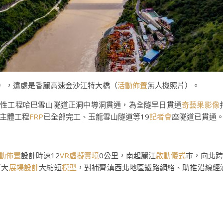
前），遠處是香麗高速金沙江特大橋（
活動佈置
無人機照片）。
制性工程哈巴雪山隧道正洞中導洞貫通，為全隧早日貫通
奇藝果影像
主體工程
FRP
已全部完工、玉龍雪山隧道等19
記者會
座隧道已貫通
動佈置
設計時速12
VR虛擬實境
0公里，南起麗江
啟動儀式
市，向北
將大
展場設計
大縮短
模型
，對補齊滇西北地區鐵路網絡、助推沿線經