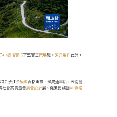
打
AR擴增實境
下堅實基
策展
礎。
道具製作
此外，
。
跨越金沙江至
模型
香格里拉。建成通車后，云南麗
濟社會高質量發
廣告設計
展、促進民族團
AR擴增