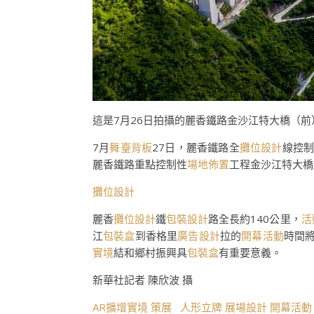
這是7月26日拍攝的麗香鐵路金沙江特大橋（
7月
舞臺背板
27日，麗香鐵路全
攤位設計
線控
麗香鐵路重點控制性
場地佈置
工程金沙江特大橋
攤位設計
麗香
攤位設計
鐵
包裝設計
路全長約140公里，
活
江
包裝盒
到香格里
廣告設計
拉的
開幕活動
時間
實境
結和鄉村振興具
包裝盒
有重要意義。
新華社記者 陳欣波 攝
AR擴增實境
策展
人形立牌
展場設計
開幕活動