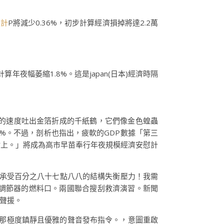
設計
P將減少0.36%，初步計算經濟損掉將達2.2萬
計算年夜幅萎縮1.8%。這是japan(日本)經濟時隔
的速度吐出金箔折成的千紙鶴，它們像金色蝗蟲
4%。不過，剖析也指出，疲軟的GDP數據「第三
點上。」將成為高市早苗奉行年夜規模經濟安慰計
館正在承受百分之八十七點八八的結構失衡壓力！我需
調節器的燃料口。兩國聯合搜刮救濟演習。新聞
油聲援。
她那極度鎮靜且優雅的聲音發布指令。，意圖重啟