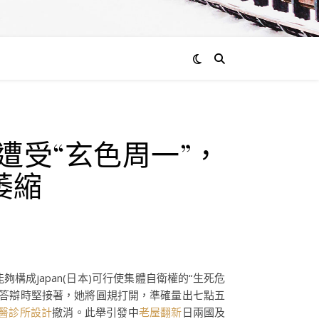
股遭受“玄色周一”，
萎縮
夠構成japan(日本)可行使集體自衛權的“生死危
答辯時堅接著，她將圓規打開，準確量出七點五
醫診所設計
撤消。此舉引發中
老屋翻新
日兩國及