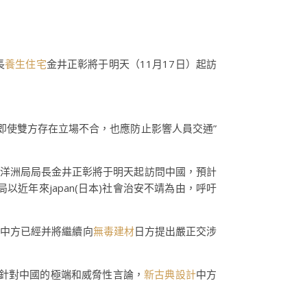
長
養生住宅
金井正彰將于明天（11月17日）起訪
即使雙方存在立場不合，也應防止影響人員交通”
洲年夜洋洲局局長金井正彰將于明天起訪問中國，預計
近年來japan(日本)社會治安不靖為由，呼吁
論，中方已經并將繼續向
無毒建材
日方提出嚴正交涉
一些針對中國的極端和威脅性言論，
新古典設計
中方