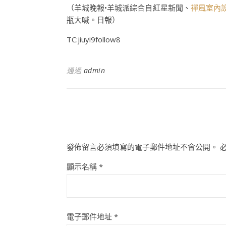
（羊城晚報•羊城派綜合自紅星新聞、
禪風室內
瓶大喊。日報）
TC:jiuyi9follow8
通過
admin
發佈留言必須填寫的電子郵件地址不會公開。
顯示名稱
*
電子郵件地址
*