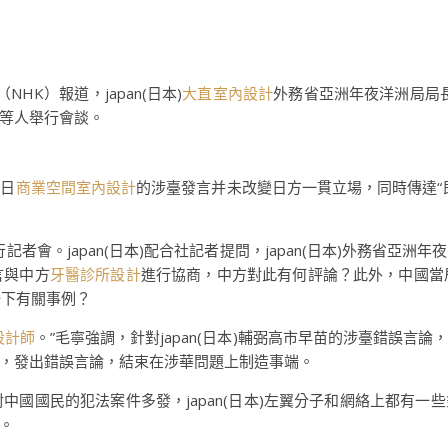
NHK）報道，japan(日本)
大直室內設計
外務省亞洲年夜洋洲局局
等人舉行會談。
近日
商業空間室內設計
的涉臺發言并未改變日方一貫立場，同時傳達“
記者會。japan(日本)配合社記者提問，japan(日本)外務省亞
言與中方
牙醫診所設計
進行協商，中方對此有何評論？此外，中國當局以
一下有關事例？
設計師
。”毛寧強調，針對japan(日本)輔弼高市早苗的涉臺錯誤言
，發出錯誤言論，結束在涉華問題上制造事端。
針對中國國民的犯法案件多發，japan(日本)左翼分子和網絡上都有
。