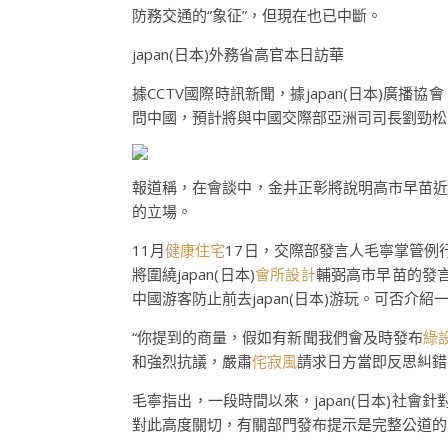
防務交通的“象征”，但現在也已中斷。
japan(日本)外務省高官本日訪華
據CCTV國際時訊新聞，據japan(日本)廣播協會（
問中國，預計將與中國交際部亞洲司司長劉勁松
報道稱，在會談中，金井正彰將說明高市早苗
的立場。
11月
健康住宅
17日，交際部發言人毛寧掌管例行
將圍繞japan(日本)
會所設計
輔弼高市早苗的發
中國游客防止前去japan(日本)游玩。可否介紹
“你提到的商量，假如有新聞我們會及時發布
綠
和強烈抗議，嚴肅
侘寂風
請求日方當即反思糾錯
毛寧指出，一段時間以來，japan(日本)社會
對此高度關切，有關部門發布提示是完整公道的