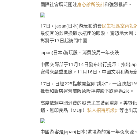
國際社會廣泛關注
身心診所設計
和強烈批評。
17日，japan(日本)游玩和消費
民生社區室內設
最便宜的鈔票換取水瓶座的眼淚，驚恐地大叫：
彰將于17日起訪問中國。
japan(日本)游玩股、消費股周一年夜跌
中國交際部于11月14日發布出行提示，指出jap
安帶來嚴重風險。11月16日，中國文明和游玩部
17日，日經225指數開盤即“跳水”，一度跌超1%
批發和飯店運營商阪急阪神控股下跌超過2%。
高度依賴中國消費的股票尤其遭到重創。美容化妝品巨
銷、無印良品（MUJI）
私人招待所設計
等也出
中國游客是japan(日本)進境游的第一年夜來源