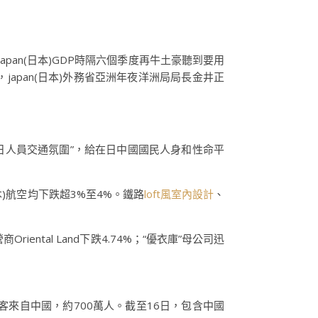
apan(日本)GDP時隔六個季度再牛土豪聽到要用
pan(日本)外務省亞洲年夜洋洲局局長金井正
日人員交通氛圍”，給在日中國國民人身和性命平
日本)航空均下跌超3%至4%。鐵路
loft風室內設計
、
tal Land下跌4.74%；“優衣庫”母公司迅
際游客來自中國，約700萬人。截至16日，包含中國