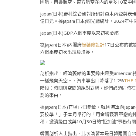
國航、南邊航空、東方航空在內的至多10家中國航
japan(日本)野村綜合研討所研討員木內登英
億日元。據japan(日本)觀光廳統計，2024
japan(日本)GDP六個季度以來初次萎縮
據japan(日本)內閣府
綠裝修設計
17日公布的數據
六個季度初次出現負增長。
剖析指出，經濟萎縮的重要緣由是受americ
一樣飛向天空。，汽車等出口降落了1.2%
THE 
階段：時間與空間的絕對對稱。你們必須同時在
劃的來由。
據japan(日本)官場17日新聞，韓國海軍向
要校準！」于本月舉行的「用金錢褻瀆單戀的
稱，撤消緣由或與10月30日的“拒加油”事務有關
韓國剖析人士指出，此次演習本是日韓兩國自2