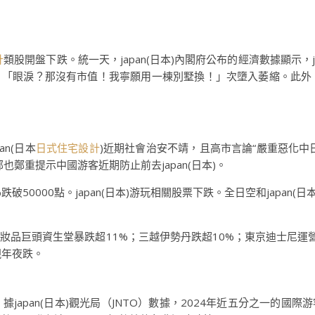
計
類股開盤下跌。統一天，japan(日本)內閣府公布的經濟數據顯示，j
「眼淚？那沒有市值！我寧願用一棟別墅換！」次墮入萎縮。此外，ja
an(日本
日式住宅設計
)近期社會治安不靖，且高市言論“嚴重惡化中
也鄭重提示中國游客近期防止前去japan(日本)。
跌破50000點。japan(日本)游玩相關股票下跌。全日空和japan(
頭資生堂暴跌超11%；三越伊勢丹跌超10%；東京迪士尼運營商Orien
現年夜跌。
。據japan(日本)觀光局（JNTO）數據，2024年近五分之一的國