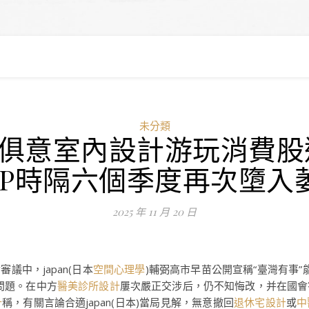
未分類
JIUYI俱意室內設計游玩消費
DP時隔六個季度再次墮入
2025 年 11 月 20 日
審議中，japan(日本
空間心理學
)輔弼高市早苗公開宣稱“臺灣有事”能
問題。在中方
醫美診所設計
屢次嚴正交涉后，仍不知悔改，并在國會
計
稱，有關言論合適japan(日本)當局見解，無意撤回
退休宅設計
或
中