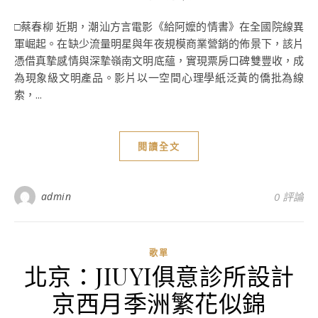
□蔡春柳 近期，潮汕方言電影《給阿嬤的情書》在全國院線異
軍崛起。在缺少流量明星與年夜規模商業營銷的佈景下，該片
憑借真摯感情與深摯嶺南文明底蘊，實現票房口碑雙豐收，成
為現象級文明產品。影片以一空間心理學紙泛黃的僑批為線
索，...
閱讀全文
admin
0 評論
歌單
北京：JIUYI俱意診所設計
京西月季洲繁花似錦