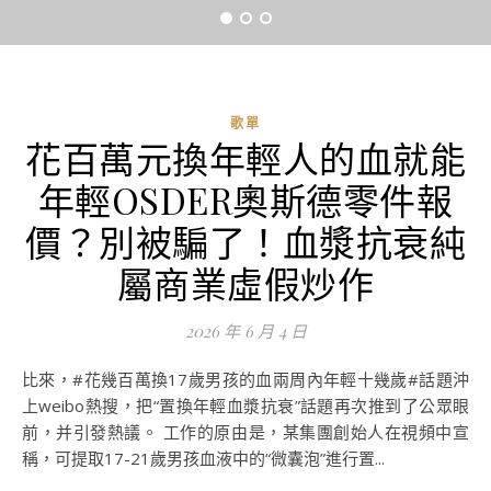
歌單
花百萬元換年輕人的血就能
年輕OSDER奧斯德零件報
價？別被騙了！血漿抗衰純
屬商業虛假炒作
2026 年 6 月 4 日
比來，#花幾百萬換17歲男孩的血兩周內年輕十幾歲#話題沖
上weibo熱搜，把“置換年輕血漿抗衰”話題再次推到了公眾眼
前，并引發熱議。 工作的原由是，某集團創始人在視頻中宣
稱，可提取17-21歲男孩血液中的“微囊泡”進行置...