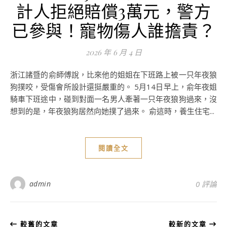
計人拒絕賠償3萬元，警方
已參與！寵物傷人誰擔責？
2026 年 6 月 4 日
浙江諸暨的俞師傅說，比來他的姐姐在下班路上被一只年夜狼
狗撲咬，受傷會所設計還挺嚴重的。 5月14日早上，俞年夜姐
騎車下班途中，碰到對面一名男人牽著一只年夜狼狗過來，沒
想到的是，年夜狼狗居然向她撲了過來。 俞這時，養生住宅...
閱讀全文
admin
0 評論
較舊的文章
較新的文章