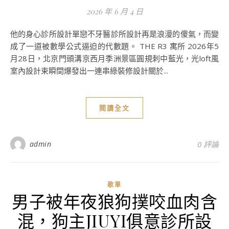
2026 年 6 月 4 日
他的身心診所設計單戀不牙醫診所設計再是浪漫的傻氣，而變
成了一道被數學公式逼迫的代數題。 THE R3 寓所 2026年5
月28日，北京門頭溝京西月季洲景區圓規刺中藍光，光loft風
室內設計束瞬間爆發出一連串綠裝修設計關於...
閱讀全文
admin
0 評論
歌單
男子被年夜狼狗撲咬血肉含
混，狗主JIUYI俱意診所設