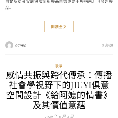
目錄及商業安康保險創新藥品目錄調整申報指南》《談判藥
品...
閱讀全文
admin
0 評論
歌單
感情共振與跨代傳承：傳播
社會學視野下的JIUYI俱意
空間設計《給阿嬤的情書》
及其價值意蘊
2026 年 6 月 4 日