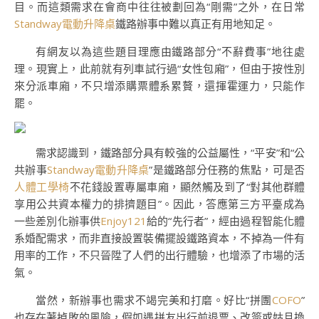
目。而這類需求在會商中往往被劃回為“剛需”之外，在日常
Standway電動升降桌
鐵路辦事中難以真正有用地知足。
有網友以為這些題目理應由鐵路部分“不辭費事”地往處
理。現實上，此前就有列車試行過“女性包廂”，但由于按性別
來分派車廂，不只增添購票體系累贅，還揮霍運力，只能作
罷。
需求認識到，鐵路部分具有較強的公益屬性，“平安”和“公
共辦事
Standway電動升降桌
”是鐵路部分任務的焦點，可是否
人體工學椅
不花錢設置專屬車廂，顯然觸及到了“對其他群體
享用公共資本權力的排擠題目”。因此，答應第三方平臺成為
一些差別化辦事供
Enjoy121
給的“先行者”，經由過程智能化體
系婚配需求，而非直接設置裝備擺設鐵路資本，不掉為一件有
用率的工作，不只晉陞了人們的出行體驗，也增添了市場的活
氣。
當然，新辦事也需求不竭完美和打磨。好比“拼團
COFO
”
也存在著掉敗的風險，假如遇拼友出行前退票、改簽或姑且換