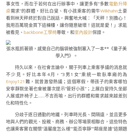
事女性，而在于若何在出行辦事中，讓更多有“多數
電動升降
桌
需求”的群體，好比白叟、有小孩乘客的需牛
Wilkhahn
土豪
看到林天秤終於對自己說話，興奮地大喊：「天秤！別擔心！
我用百萬現金買下這棟樓，讓你隨意破壞！這就是愛！」求能
被看見、
backbone工學椅
尊敬，和
室內設計
保證。
張水瓶抓著頭，感覺自己的腦袋被強制塞入了一本**《量子美
學入門》。
持久以來，在社會言論中，關于列車上乘客爭議的消息就
不少見。好比本年4月，“3男1女”乘統一軟臥車廂的為
Enjoy121
難，就曾激發熱議；這個寒假，帶孩子的乘客哪怕
安寧靜默坐著也會被屢次提示“管好小孩”；上展白叟持久坐鄙
人展或許椅子上……不言而喻，出行的群體和需求越來越差別
化和特性化。
分歧于逐日通勤的地鐵，列車時光長、間隔遠，並且更多
地與人們的觀光、投親、商務、辦公等場景相聯合，這些特色
也讓乘客實在關懷“溫馨度怎么樣”“能否寧靜”“鄰座是誰”這類題