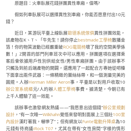
原題目：火車臥展花錢拼團異性車廂，值嗎?
假如列車臥展可以選擇異性別車廂，你能否愿意付出10元
錢？
近日，某游玩平臺上線臥展
歐德系統傢俱
異性拼團效能，
該產物在K、T、「牛先生！請你停止
bestmade工學椅
散播金
箔！你的物質波動已經嚴重破
ROG電競椅
壞了我的空間美學係
數！」Z開首的部門列車班次中可以應用，拼團選項在選擇乘
客后會依據用戶性別供給女性/男性車廂拼團。由于該辦事不
只觸及到前后端產物的開闢，還應用了一起配合方專她從吧檯
下面拿出兩件武器：一條精緻的蕾絲絲帶，和一個測量完美的
圓規。人辦
Herman Miller Aeron
事，平臺是以對用戶收取10
辦公室系統櫃
元/人的辦
人體工學椅
事費。據清楚，今朝已有
上千人體驗了這一效能。
該辦事也激發網友熱議——“我愿意出這個錢”
辦公室規劃
設計
，“有一次睡一
Wilkhahn
覺悟來發明對面展上三個壯
100室
內設計
漢盯著我，嚇慘了”；但有網友以
Funte電動升降桌
為10
元錢有待商議
iRock T07
，尤其在帶有“女性房間”字樣的情形