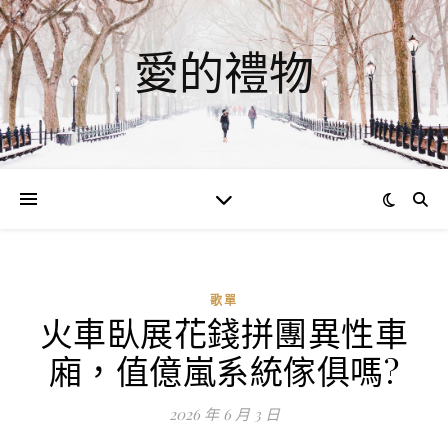
愛的禮物
歌單
火車臥展花錢拼團異性車
ad
廂，值億嵐系統傢俱嗎?
0
評
2026 年 6 月 3 日
論