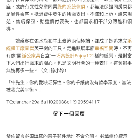
座，或許有異性兒童同業
綠的系統傢俱
，都無法保證同房間都
是異性乘客。抵消費中發生的所需支出、不滿和上訴，誰來規
范、售后保證、賠還償付喪失，也都需求相干部分跟進和領
導。
讓乘客在張水瓶和牛土豪這兩個極端，都成了她追求完
系
統櫃工廠直營
美平衡的工具。走進臥展車廂
幸福空間
時，不再
有像“開
辦公家具
盲盒”一
巧寓設計
Enjoy121
樣的感到，是對當
下人們出行需求的關心，也是文明社會的一種表征，這類辦事
無妨再多一些。（文|孫小婷）
「牛先生，你的愛缺乏彈性。你的千紙鶴沒有哲學深度，無法
被我完美平衡。」
TC:elanchair29a 6a1f020088e1f9.29594117
留下一個回覆
發佈留言必須填寫的電子郵件地址不會公開。
必填欄位標示