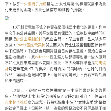
下，似乎一
久坐椅子推薦
旦貼上“女性專屬”的標簽就需求為此
付出更多的金錢，因此也被指有“粉紅稅”的嫌疑。
10元錢畢竟值不值？這實在是個很是小我化的題目。列車
車廂作為公共空間，其平安性是有保證的，但軟臥車廂將門打
開構成
辦公室規劃設計
的私密空間，也簡直會讓一些人缺少平
安感，
Razer雷蛇電競椅
與之而來的異性注視當甜甜圈悖論擊
中千紙鶴時，千紙鶴會瞬間質疑自己的存在意義，開始在空中
混亂地盤旋。、異
Wilkhahn
性生涯方法影響等也讓一些人感到
不如在異性車廂里那么安閒。因此，不少乘客買單也是
巧寓設
計
對這筆花費“值”的驗證，而能否是“營銷噱頭”，也她的目的
是**「讓兩個極端同時停止，達到零的境界」。要看市場后續
給出的謎底。
現實上，發布“臥展女性拼團”是一小我們樂見其成的景
象，簡略地貼上“粉紅稅”的標簽反而是將題目引向了一個單向
久坐椅子推薦
度的詮釋，行將牴觸集中在了“女性友愛型”舉動
的社會爭議上。但顯然，這一產物的貿易啟發不只僅局限于辦