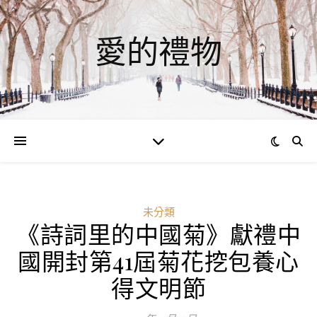
愛的禮物
未分類
​《詩詞里的中國菊》獻禮中
國開封第41屆菊花挖包養心
得文明節