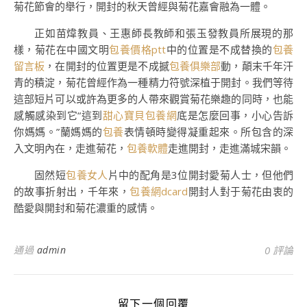
菊花節會的舉行，開封的秋天曾經與菊花嘉會融為一體。
正如苗煒教員、王惠師長教師和張玉發教員所展現的那
樣，菊花在中國文明
包養價格ptt
中的位置是不成替換的
包養
留言板
，在開封的位置更是不成撼
包養俱樂部
動，顛末千年汗
青的積淀，菊花曾經作為一種精力符號深植于開封。我們等待
這部短片可以或許為更多的人帶來觀賞菊花樂趣的同時，也能
感觸感染到它“這到
甜心寶貝包養網
底是怎麼回事，小心告訴
你媽媽。”蘭媽媽的
包養
表情頓時變得凝重起來。所包含的深
入文明內在，走進菊花，
包養軟體
走進開封，走進滿城宋韻。
固然短
包養女人
片中的配角是3位開封愛菊人士，但他們
的故事折射出，千年來，
包養網dcard
開封人對于菊花由衷的
酷愛與開封和菊花濃重的感情。
通過
admin
0 評論
留下一個回覆