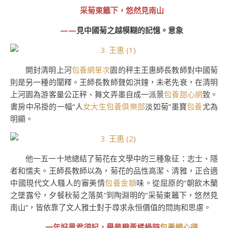
采菊東籬下，悠然見南山
——
見中國菊之越模糊的記憶。意象
開封清明上河
包養網單次
園的秤主王惠師長教師對中國菊
則是另一種的闡釋。王師長教師聲如洪鐘，未老先衰，在清明
上河園為游客量公正秤、舞文弄墨自成一派景
包養甜心網
致。
書房中吊掛的一幅“人
女大生包養俱樂部
淡如菊”墨寶
包養
尤為
明顯。
他一五一十地總結了菊花在文學中的三種象征：志士、隱
者和懦夫。王師長教師以為，菊花的品性高潔、清雅，正合適
中國現代文人騷人的審美情
包養金額
味。從屈原的“朝飲木蘭
之墜露兮，夕餐秋菊之落英”到陶淵明的“采菊東籬下，悠然見
南山”，皆依靠了文人雅士對于尋求永恒價值的問詢和思慮。
一年好景君須記，最是橙黃橘綠時
包養網心得