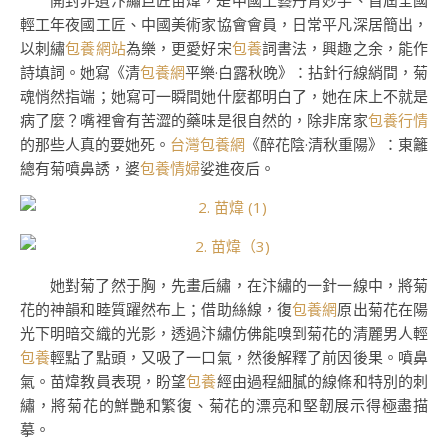
開封非遺汴繡巨匠苗煒，是中國工藝丹青妙手、首屆全國
輕工年夜國工匠、中國美術家協會會員，日常平凡深居簡出，
以刺繡
包養網站
為樂，更愛好宋
包養
詞書法，興趣之余，能作
詩填詞。她寫《清
包養網
平樂·白露秋晚》：拈針行線綃間，菊
魂悄然指端；她寫可一瞬間她什麼都明白了，她在床上不就是
病了麼？嘴裡會有苦澀的藥味是很自然的，除非席家
包養行情
的那些人真的要她死。
台灣包養網
《醉花陰·清秋重陽》：東籬
總有菊噴鼻誘，婆
包養情婦
娑進夜后。
她對菊了然于胸，先畫后繡，在汴繡的一針一線中，將菊
花的神韻和睦質躍然布上；借助絲線，復
包養網
原出菊花在陽
光下明暗交織的光影，透過汴繡仿佛能嗅到菊花的清麗男人輕
包養
輕點了點頭，又吸了一口氣，然後解釋了前因後果。噴鼻
氣。苗煒教員表現，盼望
包養
經由過程細膩的線條和特別的刺
繡，將菊花的鮮艷和繁復、菊花的漂亮和堅韌展示得極盡描
摹。