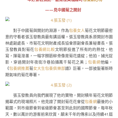
——見中國菊之開封
對于中國菊與開封的淵源，作為
包養女人
菊花文明節最密
意的守看者張玉發教員最有講話權。張玉發教員系原開封市園
林處副處長、市菊花文明財產成長協會原副會長兼秘書長。張
玉發教員對菊花
包養網比較
文明節投進了所有的的熱忱，他
寫，揮毫潑墨，一幅字顏筋柳骨像是菊花盛綻；他拍，捕光捉
影，穿過開封年夜街冷巷拍攝萬千菊花之美；
包養網
他編，
《
包養網推薦
菊
女大生包養俱樂部
譜》巨著，一部披髮著新時
期氣味的菊花專著。
張玉發教員向我們展現了他的寶物，開封積年菊花文明節
揭幕式的現場照片。他見證了開封菊花花會從
包養網
最後的小
範圍，到市級節會到省級節會甚至到此刻的國際節會，每年秋
天，數以萬計的游客前來欣賞，顛末千年的傳承以及持續41屆