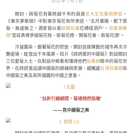
2024 年 1 月 5 日
開封，與菊花有著跨越千年的淵源
女大生包養俱樂部
。
《東京夢華錄》中對東京菊花有所表述，“玄月重陽，都下賞
菊，無處無之。酒家皆以菊
短期包養
花縛成洞戶”，
包養俱樂
部
“宮廷表裡爭插菊花枝、掛菊花燈、開菊花會、飲菊花酒”。
冷凝露染，跟著菊花的怒放，開封這座陳舊的城市再次冷
艷退場，綻放出千年風華。短片《詩詞里的中國菊》對話開封
三位愛菊人士，在對話中察看和懂得他們
包養網
眼中的菊花世
界，在詩詞里品讀中國菊的頭緒與思潮，感觸感
台灣包養網
染
中國菊之美及其所儲藏的中國之意象。
“拈針行線綃間，菊魂悄然指端”
——見中國菊之美