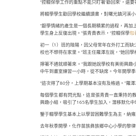
“控輟保學工作的重點不能只盯著‘勸回來’，還要
將輟學學生勸回學校繼續讀書，對曙光鎮河溪小
“厭學情緒的產生是一個長期積累的過程，再加
學生身上反復出現。”張青貴表示，“控輟保學
包
初一（1）班的陸陽，因父母常年在外打工而缺
校也不想待在家里。”班主任羅澤左說，“她回學
擰著不通就順著來。“我跟她說學校有美術興趣
中午到畫室練習一小時，從不缺席。今年開學季
“這次得了80分，上學期基本沒有及格過。”羅
每個學生都有閃光點，這是張青貴一直秉持的教
興趣小組，吸引了165名學生加入，潛移默化中
鑒于輟學學生基本上以學習困難學生為主，納雍
去年秋季開學，化作苗族彝族鄉中心小學的黎律