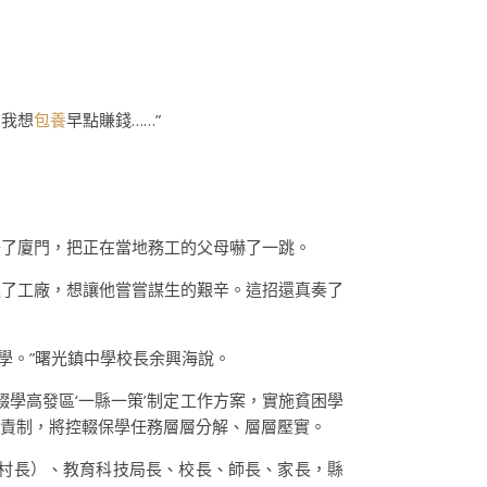
，我想
包養
早點賺錢……”
去了廈門，把正在當地務工的父母嚇了一跳。
進了工廠，想讓他嘗嘗謀生的艱辛。這招還真奏了
學。”曙光鎮中學校長余興海說。
學高發區‘一縣一策’制定工作方案，實施貧困學
”負責制，將控輟保學任務層層分解、層層壓實。
任（村長）、教育科技局長、校長、師長、家長，縣