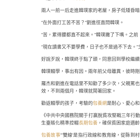
兩人一前一后走進韓璞家的老屋，房子低矮昏暗
“在外面打工苦不苦？”劉進徑直問韓璞。
“苦，累得腰都直不起來。”韓璞撇了下嘴。之
“現在讀書又不要學費，日子也不是過不下去。”
好說歹說，韓璞終于點了頭，同意回到學校繼續
韓璞輟學，事出有因。兩年前父母離異，彼時剛
羅杰和劉進在電話里不知勸了多少次，父親罵也
效，不到兩個月，韓璞就鬧著回家。
勸返輟學的孩子，考驗的
包養網
是耐心、愛心和
《中共中央國務院關于打贏脫貧攻堅戰三年行動
生臺賬化精準控輟
長期包養
，確保貧困家庭適齡
包養故事
“‘雙線’是指行政線和教育線，從縣