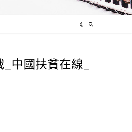
_中國扶貧在線_