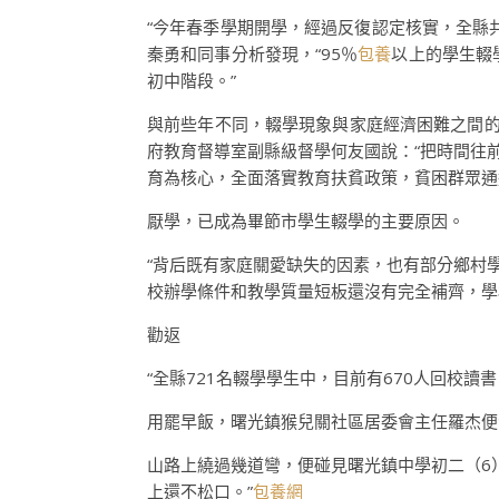
“今年春季學期開學，經過反復認定核實，全縣共
秦勇和同事分析發現，“95％
包養
以上的學生輟
初中階段。”
與前些年不同，輟學現象與家庭經濟困難之間的
府教育督導室副縣級督學何友國說：“把時間往
育為核心，全面落實教育扶貧政策，貧困群眾通
厭學，已成為畢節市學生輟學的主要原因。
“背后既有家庭關愛缺失的因素，也有部分鄉村
校辦學條件和教學質量短板還沒有完全補齊，學
勸返
“全縣721名輟學學生中，目前有670人回校
用罷早飯，曙光鎮猴兒關社區居委會主任羅杰便
山路上繞過幾道彎，便碰見曙光鎮中學初二（6
上還不松口。”
包養網