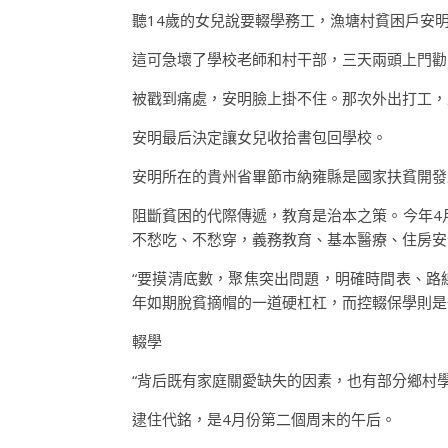
聽14歲的女兒說要輟學務工，漁塘村貧困戶安明
這可急壞了學校老師和村干部，三天兩頭上門勸
被戳到痛處，安明臉上掛不住。那次外出打工，工
安明最后決定讓女兒收拾書包回學校。
安明所在的貴州省畢節市納雍縣是國家扶貧開發
阻斷貧困的代際傳遞，教育是治本之策。今年4月
不愁吃、不愁穿，義務教育、基本醫療、住房安
“要摸清底數，聚焦突出問題，明確時間表、路
年如期脫貧摘帽的一道硬杠杠，而控輟保學則是
輟學
“背后既有家庭關愛缺失的因素，也有部分鄉村
逮住代銘，是4月份第二個周末的午后。