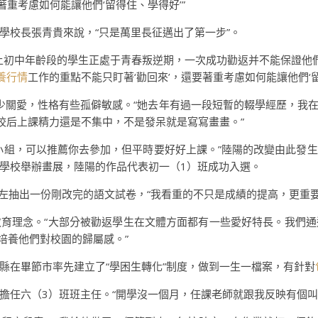
著重考慮如何能讓他們‘留得住、學得好’”
學校長張青貴來說，“只是萬里長征邁出了第一步”。
上初中年齡段的學生正處于青春叛逆期，一次成功勸返并不能保證他們
養行情
工作的重點不能只盯著‘勸回來’，還要著重考慮如何能讓他們‘留
少關愛，性格有些孤僻敏感。“她去年有過一段短暫的輟學經歷，我
校后上課精力還是不集中，不是發呆就是寫寫畫畫。”
小組，可以推薦你去參加，但平時要好好上課。”陸陽的改變由此發
學校舉辦畫展，陸陽的作品代表初一（1）班成功入選。
澤左抽出一份剛改完的語文試卷，“我看重的不只是成績的提高，更重
育理念。“大部分被勸返學生在文體方面都有一些愛好特長。我們通過
培養他們對校園的歸屬感。”
縣在畢節市率先建立了“學困生轉化”制度，做到一生一檔案，有針對
擔任六（3）班班主任。“開學沒一個月，任課老師就跟我反映有個叫