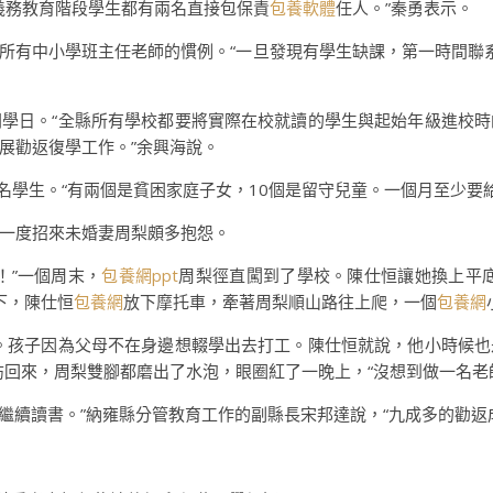
名義務教育階段學生都有兩名直接包保責
包養軟體
任人。”秦勇表示。
所有中小學班主任老師的慣例。“一旦發現有學生缺課，第一時間聯
學日。“全縣所有學校都要將實際在校就讀的學生與起始年級進校
展勸返復學工作。”余興海說。
名學生。“有兩個是貧困家庭子女，10個是留守兒童。一個月至少要
一度招來未婚妻周梨頗多抱怨。
！”一個周末，
包養網ppt
周梨徑直闖到了學校。陳仕恒讓她換上平
下，陳仕恒
包養網
放下摩托車，牽著周梨順山路往上爬，一個
包養網
。孩子因為父母不在身邊想輟學出去打工。陳仕恒就說，他小時候
訪回來，周梨雙腳都磨出了水泡，眼圈紅了一晚上，“沒想到做一名老
校繼續讀書。”納雍縣分管教育工作的副縣長宋邦達說，“九成多的勸返