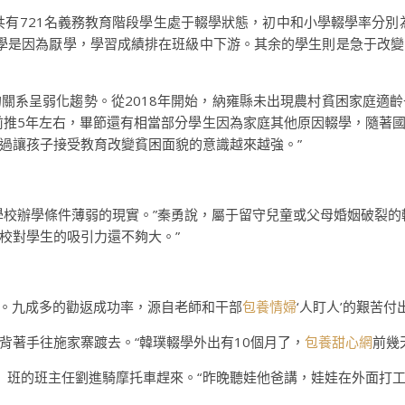
有721名義務教育階段學生處于輟學狀態，初中和小學輟學率分別為
學是因為厭學，學習成績排在班級中下游。其余的學生則是急于改變
關系呈弱化趨勢。從2018年開始，納雍縣未出現農村貧困家庭適
前推5年左右，畢節還有相當部分學生因為家庭其他原因輟學，隨著
過讓孩子接受教育改變貧困面貌的意識越來越強。”
學校辦學條件薄弱的現實。”秦勇說，屬于留守兒童或父母婚姻破裂的
校對學生的吸引力還不夠大。”
讀書。九成多的勸返成功率，源自老師和干部
包養情婦
‘人盯人’的艱苦付出
背著手往施家寨踱去。“韓璞輟學外出有10個月了，
包養甜心網
前幾
）班的班主任劉進騎摩托車趕來。“昨晚聽娃他爸講，娃娃在外面打