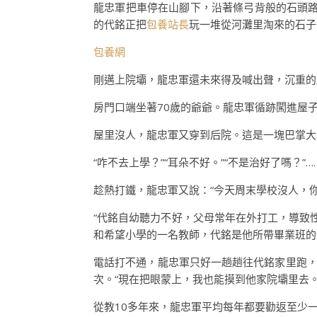
龍忠軍把車停在山腳下，沿著條弓背般的石頭路
的代銘正把
包養站長
玩一堆從河灘里淘來的石子
包養網
剛邁上院壩，龍忠軍還未來得及喊出聲，沉重的
房門口端坐著70歲的爺爺。龍忠軍循跡闖進屋
屋里沒人，龍忠軍又穿到后院。這是一塊巴掌大
“咋不去上學？”“耳朵不好。”“不是治好了嗎？
趁熱打鐵，龍忠軍又說：“今天周末學校沒人，
“代銘自幼聽力不好，父母常年在外打工，導致
和希望小學的一名教師，代銘是他所帶畢業班的
電話打不通，龍忠軍只好一趟趟往代銘家里跑，
次。“現在把眼蒙上，我也能摸到他家院壩里去。
從教10多年來，龍忠軍平均每年都要勸返至少