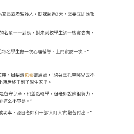
系家長或者監護人，缺課超過3天，需要立即匯報
時的名單一一對應，對未到校學生逐一核實去向，
給每名學生做一次心理輔導、上門家訪一次。”
底鞋，周梨皺
包養
皺眉頭，“騎著摩托車哪兒去不
小時后終于到了學生家里。
也是留守兒童，也差點輟學，但老師說他很努力，
師這么不容易。”
成功率，源自老師和干部‘人盯人’的艱苦付出。”