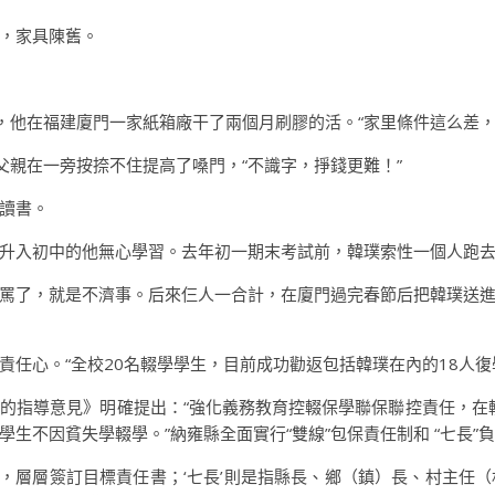
，家具陳舊。
前，他在福建廈門一家紙箱廠干了兩個月刷膠的活。“家里條件這么差
父親在一旁按捺不住提高了嗓門，“不識字，掙錢更難！”
讀書。
升入初中的他無心學習。去年初一期末考試前，韓璞索性一個人跑
罵了，就是不濟事。后來仨人一合計，在廈門過完春節后把韓璞送
責任心。“全校20名輟學學生，目前成功勸返包括韓璞在內的18人復
的指導意見》明確提出：“強化義務教育控輟保學聯保聯控責任，在輟
學生不因貧失學輟學。”納雍縣全面實行“雙線”包保責任制和 “七長
到村，層層簽訂目標責任書；‘七長’則是指縣長、鄉（鎮）長、村主