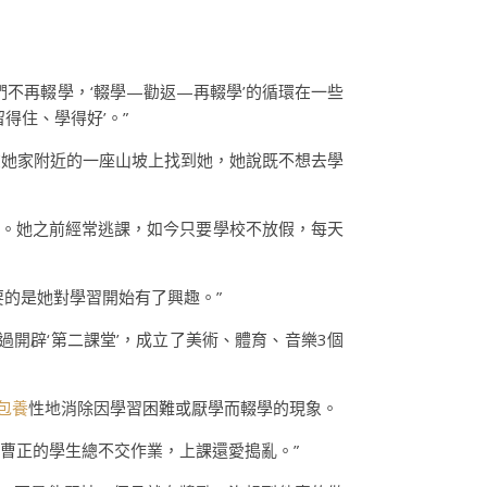
不再輟學，‘輟學—勸返—再輟學’的循環在一些
得住、學得好’。”
在她家附近的一座山坡上找到她，她說既不想去學
生。她之前經常逃課，如今只要學校不放假，每天
要的是她對學習開始有了興趣。”
開辟‘第二課堂’，成立了美術、體育、音樂3個
包養
性地消除因學習困難或厭學而輟學的現象。
曹正的學生總不交作業，上課還愛搗亂。”