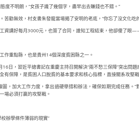
態度不明朗，“女孩子識了幾個字，盡早出去賺錢也不錯。”
。苦勸無效，村支書朱發龍當場揭了安明的老底，“你忘了沒文化吃的
資講好每月3000元，也簽了合同，誰知工程結束，他卻傻了眼——
工作重點縣，也是貴州14個深度貧困縣之一。
16日，習近平總書記在重慶主持召開解決“兩不愁三保障”突出問題
全有保障，是貧困人口脫貧的基本要求和核心指標，直接關系攻堅
線圖，加大工作力度，拿出過硬舉措和辦法，確保如期完成任務。”對
一場必須打贏的攻堅戰。
學校辦學條件薄弱的現實”