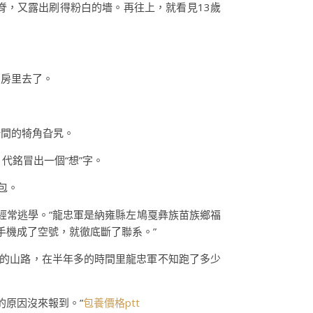
脊，又露出刷得粉白的墻。再往上，就看見13歲
到房里去了。
墻間的犄角旮旯。
，代銘冒出一個“想”字。
包。
經常逃學。”龍忠軍是納雍縣左鳩戛彝族苗族鄉福
手機成了空號，就徹底斷了聯系。”
里的山路，在半年多的時間里龍忠軍不知跑了多少
的原因沒來報到。”
包養價格ptt