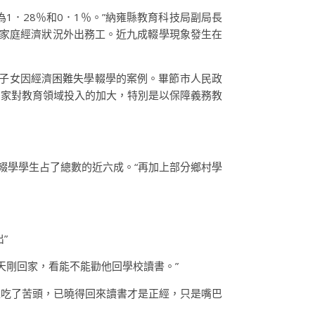
1．28％和0．1％。”納雍縣教育科技局副局長
家庭經濟狀況外出務工。近九成輟學現象發生在
齡子女因經濟困難失學輟學的案例。畢節市人民政
國家對教育領域投入的加大，特別是以保障義務教
輟學學生占了總數的近六成。“再加上部分鄉村學
”
天剛回家，看能不能勸他回學校讀書。”
工吃了苦頭，已曉得回來讀書才是正經，只是嘴巴