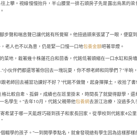
往上攀。視線慢慢抬升，半山腰里一排石頭房子先是露出烏黑的梁
。
腳步聲和喘息聲已讓代銘有所覺察。他扭過頭來張望了一眼，便竄
子，老人也不以為意，仍是緊一口慢一口地
包養金額
吧著旱煙。
的菜地，栽著幾十株蓮花白和茴香，代銘低著頭縮在一口水缸和房
”……“小伙伴們都還等著你回去一塊玩耍，你不想老師和同學們？”半晌
你跟老師回去補習功課好不好？”代銘不做聲，起身撣撣土，收拾了書
性格比較自卑、孤僻，成績也在班里掛末，時間長了就變得厭學，還
一名學生。“去年10月，代銘父親帶他
包養網
去浙江治療，沒過多久
寄希望于哪一天能趕巧碰到孩子和家長回家。從學校到代銘家4公
”
一個輟學的孩子。“一到開學季點名，就會發現總有學生因為這樣那樣