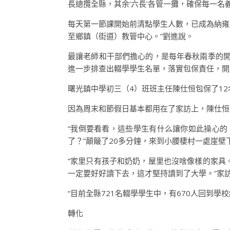
長總攬全縣，其余‘六長’各管一攤，確保每一
每天第一節課開始前清點學生人數，已成為納雍
至鄉鎮（街道）教管中心。”劉進說。
最讓老師和干部們擔心的，是每年春秋兩季的開
進一步排查出輟學學生名單，落實包保責任，開
曙光鎮中學初三（4）班班主任陳仕恒包保了12
因為周末和節假日基本都用在了家訪上，陳仕恒
“我倒要看看，這些學生有什么讓你如此操心的
了？”顛簸了20多分鐘，來到小腰棲村一處崖壁
“家里只有孩子和奶奶，屋里也沒啥像樣的家具
一定要好好讀下去，這才堅持讀到了大學。”家
“目前全縣721名輟學學生中，有670人回到學
轉化