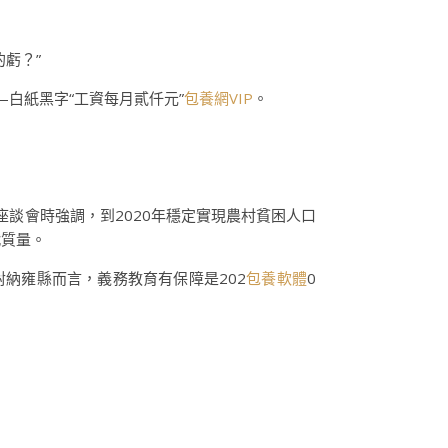
虧？”
白紙黑字“工資每月貳仟元”
包養網VIP
。
座談會時強調，到2020年穩定實現農村貧困人口
戰質量。
納雍縣而言，義務教育有保障是202
包養軟體
0