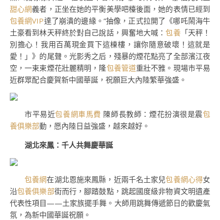
甜心網
義者，正坐在她的平衡美學吧檯後面，她的表情已經到
包養網VIP
達了崩潰的邊緣。”抽像，正式拉開了《哪吒鬧海牛
土豪看到林天秤終於對自己說話，興奮地大喊：
包養
「天秤！
別擔心！我用百萬現金買下這棟樓，讓你隨意破壞！這就是
愛！」》的尾聲。光影秀之后，殘暴的煙花點亮了全部濱江夜
空，一束束煙花壯麗精明，隆
包養管道
重壯不雅。現場市平易
近群眾配合慶賀新中國華誕，祝願巨大內陸繁華強盛。
市平易近
包養網車馬費
陳師長教師：煙花扮演很是震
包
養俱樂部
動，愿內陸日益強盛，越來越好。
湖北來鳳：千人共舞慶華誕
包養網
在湖北恩施來鳳縣，近兩千名土家兒
包養網心得
女
沿
包養俱樂部
街而行，腳踏鼓點，跳起國度級非物資文明遺產
代表性項目——土家族擺手舞。大師用跳舞傳遞節日的歡慶氣
氛，為新中國華誕祝願。