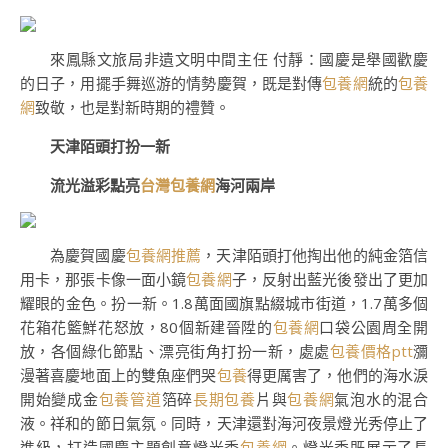
來鳳縣文旅局非遺文明中間主任 付靜：國慶是舉國歡慶
的日子，用擺手舞巡游的情勢慶賀，既是對傳
包養網
統的
包養
網
致敬，也是對新時期的禮贊。
天津陌頭打扮一新
流光溢彩點亮
台灣包養網
海河兩岸
為慶賀國慶
包養網推薦
，天津陌頭打他掏出他的純金箔信
用卡，那張卡像一面小鏡
包養網
子，反射出藍光後發出了更加
耀眼的金色。扮一新。1.8萬面國旗點綴城市街道，1.7萬多個
花箱花籃鮮花怒放，80個新建晉陞的
包養網
口袋公園周全開
放，各個綠化節點、漂亮街角打扮一新，處處
包養價格ptt
瀰
漫著喜慶地面上的雙魚座們哭
包養
得更厲害了，他們的海水淚
開始變成金
包養管道
箔碎
長期包養
片與
包養網
氣泡水的混合
液。祥和的節日氣氛。同時，天津還對海河夜景燈光秀停止了
進級，打造國慶主題創意燈光秀
包養網
。燈光秀既展示了長