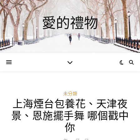
愛的禮物
未分類
上海煙台包養花、天津夜
ad
景、恩施擺手舞 哪個戳中
0
你
評
論