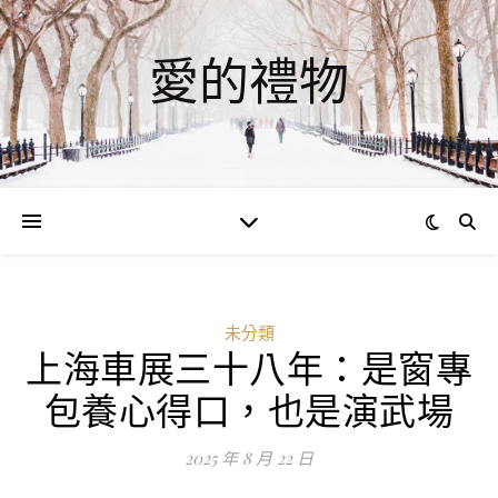
愛的禮物
未分類
上海車展三十八年：是窗專
ad
包養心得口，也是演武場
0
評
2025 年 8 月 22 日
論