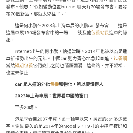
發布。他想：“假如變動位置internet哪天有70場發布會，要發
布70個新品，那就太兇猛了。”
這是何小鵬在2023年上海車展的小鵬car 發布會——這是
這屆車展150場發布會中的一場——談及他
包養站長
造車的緣
起。
internet出生的何小鵬，恰逢當時。2014年也被以為是造
車新權勢出生的元年。中國car 勠力齊心地急起直追，
包養網
當然
短期包養
它們彼此之間也硝煙彌漫。這條路，并不輕松，
也遠未停止。
car 是人道的外化
包養
和物化，所以要懂得人
2023年上海車展：世界看中國的窗口
至多20輛。
這是季春自2007年買下第一輛車以來，購置的car 多少數
字。駕駛最久的是2014年的Model S，19寸的中控年夜屏和