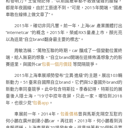
和發明力。王俊琦記得：“以前國產車都不敢做復雜的腰線，
都是年夜圓線，由於工藝達不到。”可是，2015年開端，“國產
車敢在線條上做文章了”。
2015年，確切非同凡響。前一年，上海car 產業團體打出
“internetcar ”的概念。2015年，榮威RX5量產上市，顏光亮
以為這是“自立brand翻身最主要的標志”。
周敏浩稱：“萬物互聯的時期，car 釀成了一個變動位置終
端，給人無窮的想象。”自立brand開端在這條佈滿想象力的新
賽道里，與國外car
包養一個月價錢
等間隔競爭。
2015年上海車展順勢發布“立異·進級”的主題。展出103輛
新動力，51臺來自國際自立brand，它們與52臺國外brand的
新動力車同臺競爭。此中包含特斯拉。季春記得，特斯拉的展
臺後人隱士海，“19寸中控年夜屏，只此一家。哪怕到2018
年，也很少見”
包養app
。
車展前一年，2014年，
包養價格
曾與馬斯克隔空互懟的
何小鵬在廣州創建小鵬car 。再往前，2013年，何小鵬看到消
息報道稱，上海車展有70場發布會，這意味著有70個新品要