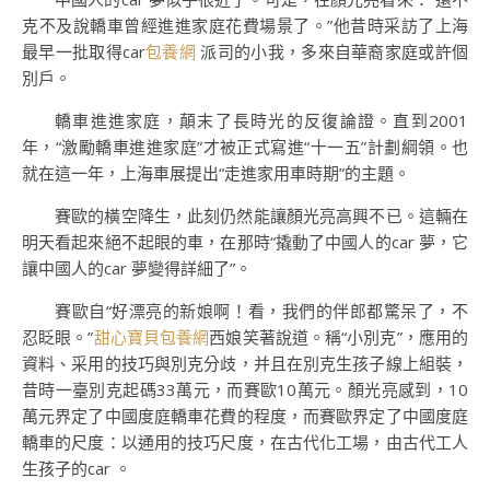
克不及說轎車曾經進進家庭花費場景了。”他昔時采訪了上海
最早一批取得car
包養網
派司的小我，多來自華裔家庭或許個
別戶。
轎車進進家庭，顛末了長時光的反復論證。直到2001
年，“激勵轎車進進家庭”才被正式寫進“十一五”計劃綱領。也
就在這一年，上海車展提出“走進家用車時期”的主題。
賽歐的橫空降生，此刻仍然能讓顏光亮高興不已。這輛在
明天看起來絕不起眼的車，在那時“撬動了中國人的car 夢，它
讓中國人的car 夢變得詳細了”。
賽歐自“好漂亮的新娘啊！看，我們的伴郎都驚呆了，不
忍眨眼。”
甜心寶貝包養網
西娘笑著說道。稱“小別克”，應用的
資料、采用的技巧與別克分歧，并且在別克生孩子線上組裝，
昔時一臺別克起碼33萬元，而賽歐10萬元。顏光亮感到，10
萬元界定了中國度庭轎車花費的程度，而賽歐界定了中國度庭
轎車的尺度：以通用的技巧尺度，在古代化工場，由古代工人
生孩子的car 。