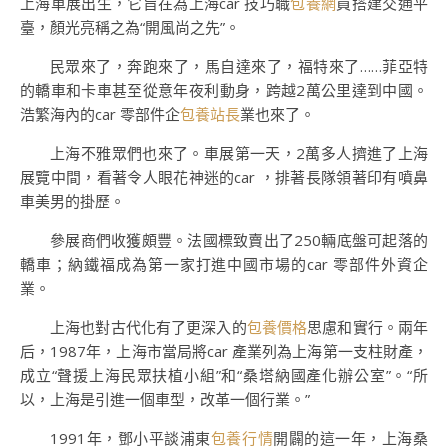
上海車展出生，它旨在為上海car 技巧職
包養網
員搭建交通平
臺，顏光亮稱之為“開風尚之先”。
民眾來了，奔跑來了，馬自達來了，福特來了……菲亞特
的轎車和卡車甚至從意年夜利動身，跨越2萬公里達到中國。
浩繁海內的car 零部件企
包養站長
業也來了。
上海不雅眾們也來了。車展第一天，2萬多人擠進了上海
展覽中間，看著令人眼花神迷的car ，排著長隊領著印有噴鼻
車美男的掛歷。
參展商們收獲頗豐。法國標致賣出了250輛底盤可起落的
轎車；納鐵福成為第一家打進中國市場的car 零部件外資企
業。
上海也對古代化有了更深入的
包養價格
思慮和實行。兩年
后，1987年，上海市當局將car 產業列為上海第一支柱財產，
成立“聲援上海民眾扶植小組”和“桑塔納國產化辦公室”。“所
以，上海是引進一個車型，改革一個行業。”
1991年，鄧小平談浦東
包養行情
開闢的這一年，上海桑