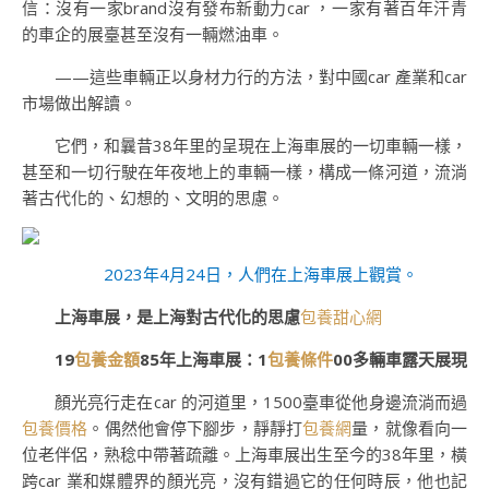
信：沒有一家brand沒有發布新動力car ，一家有著百年汗青
的車企的展臺甚至沒有一輛燃油車。
——這些車輛正以身材力行的方法，對中國car 產業和car
市場做出解讀。
它們，和曩昔38年里的呈現在上海車展的一切車輛一樣，
甚至和一切行駛在年夜地上的車輛一樣，構成一條河道，流淌
著古代化的、幻想的、文明的思慮。
2023年4月24日，人們在上海車展上觀賞。
上海車展，是上海對古代化的思慮
包養甜心網
19
包養金額
85年上海車展：1
包養條件
00多輛車露天展現
顏光亮行走在car 的河道里，1500臺車從他身邊流淌而過
包養價格
。偶然他會停下腳步，靜靜打
包養網
量，就像看向一
位老伴侶，熟稔中帶著疏離。上海車展出生至今的38年里，橫
跨car 業和媒體界的顏光亮，沒有錯過它的任何時辰，他也記