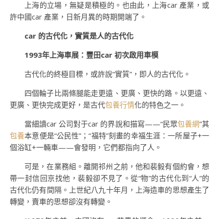
上海的立場，無疑是積極的。也由此，上海car 產業，或
許中國car 產業，日新月異的時期開端了。
car 的古代化，實質是人的古代化
1993年上海車展：豐田car 初次啟用車模
古代化的終極目標，或許說“實質”，即人的古代化。
四個輪子比兩條腿能走更遠、更廣、更快的路。以更遠、
更廣、更快完成更好，是古代
包養行情
化的特色之一。
當細讀car 公司對于car 的界說和描寫——“民眾
包養網
”其
包養
本意便是“公民性”；“福特”刻畫的幸福生涯：一所屋子+一
個浴缸+一輛車——會發明，它們都指向了人。
可是，在業務組。離開祁州之前，他和裴毅有個約會，想
帶一封信回京找他，裴毅卻不見了。從“物”的古代化到“人”的
古代化仍有間隔。上世紀八九十年月，上海造車的思想產生了
轉變，賣車的思想卻沒有轉變。