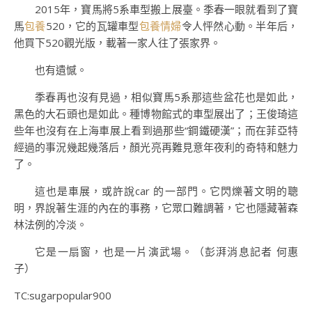
2015年，寶馬將5系車型搬上展臺。季春一眼就看到了寶
馬
包養
520，它的瓦罐車型
包養情婦
令人怦然心動。半年后，
他買下520觀光版，載著一家人往了張家界。
也有遺憾。
季春再也沒有見過，相似寶馬5系那這些盆花也是如此，
黑色的大石頭也是如此。種博物館式的車型展出了；王俊琦這
些年也沒有在上海車展上看到過那些“鋼鐵硬漢”；而在菲亞特
經過的事況幾起幾落后，顏光亮再難見意年夜利的奇特和魅力
了。
這也是車展，或許說car 的一部門。它閃爍著文明的聰
明，界說著生涯的內在的事務，它眾口難調著，它也隱藏著森
林法例的冷淡。
它是一扇窗，也是一片演武場。（彭湃消息記者 何惠
子）
TC:sugarpopular900