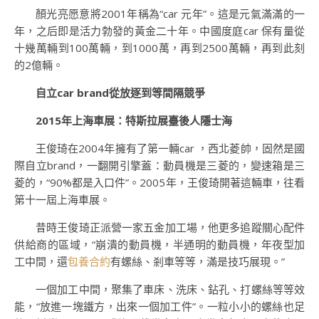
顏光亮愿意將2001年稱為“car 元年”。這是元氣滿滿的一
年，之后即是活力勃發的黃金二十年。中國度庭car 保有量從
十幾萬輛到100萬輛，到1000萬，再到2500萬輛，再到此刻
的2億輛。
自立car brand從放逐到等間隔競爭
2015年上海車展：特斯拉展臺後人隱士海
王俊琦在2004年擁有了第一輛car ，西北菱帥，固然是國
際自立brand，一翻開引擎蓋：動員機是三菱的，變速箱是三
菱的，“90%都是入口件”。2005年，王俊琦開著這輛車，往看
第十一屆上海車展。
昔時王俊琦正派營一家五金加工場，他更多追蹤關心配件
供給商的區域，“崩潰的動員機，半通明的動員機，年夜型加
工中間，還
包養合約
有螺絲、剎車等等，滿是技巧展現。”
一個加工中間，聚集了車床、洗床、鉆孔、打螺絲等等效
能，“放進一塊鐵方，出來一個加工件”。一粒小小的螺絲也足