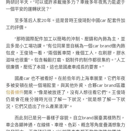
夠研討半天，“可以或許承載幾多力？車幾多年夜馬力能處于
一個平安的運轉狀況？”
至多落后人家20年。這是昔時王俊琦對中國car 配套件加
工的評價。
“那時國際配件加工以簡略的沖制、壓鑄和內飾為主，並
且多是小工場功課。”有位同業曾自稱為一個car brand做內飾
包皮，王俊琦一看，“兩個舊車間，幾個工人，在刷膠，膠水
滋味也很重”。包含輪轂打磨、鋁制件的制作都很集約。“人工
很廉價，壓低了本錢，這也是國產車成長的要害。”
國產car 也不被看好。在前些年的上海車展里，它們年夜
多被安頓在統一個場館里，與其他外資、合夥car brand區離
包養條件
開來，“像是被放逐了，沒有人想往看它們”。王俊琦
仍是會花幾分鐘時光往了解一下狀況，“就是想了解一下狀
況，它們又造出了什么產業渣滓”。
而此刻已是另一番樣子容貌。自立brand展臺異樣熱烈，
車企各顯神通，在線條、車燈、色彩、概念等角度疊滿想象力