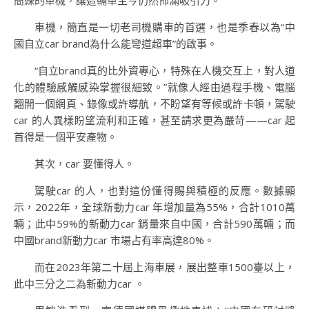
簡練的車機，讓這輛車至今仍然佈滿吸引力。
車機，簡直是一切老司機購車的首選，也是季春以為“中
國自立car brand為什么能彎道超車”的啟事。
“自立brand真的比外資專心，特殊在人機交互上，對人道
化的體驗感觸感染掌握很細致。”就像人經由過程手機、電腦
翻開一個網頁、錄像或許導航，不盼望有等候或許卡頓，駕駛
car 的人異樣盼望流利和正確，甚至請求更為嚴苛——car 起
首得是一個平安產物。
其次，car 要懂得人。
駕駛car 的人，也對這份懂得賜與積極的反應。數據顯
示，2022年，全球新動力car 年增加量為55%，合計1010萬
輛；此中59%的新動力car 銷量來自中國，合計590萬輛；而
中國brand新動力car 市場占有率高達80%。
而在2023年第二十屆上海車展，展出整車1500臺以上，
此中三分之二為新動力car 。