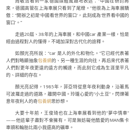
周敏浩看到一家德國媒體風趣地表述：“中國在研討將
來，德國高管在上海車展只看到了尾燈。”他很為上海車展驕
傲：“開辦之初是‘中國看世界的窗口’，此刻成為‘世界看中國的
窗口’。”
走過20屆、38年的上海車展，和中國car 產業一樣，恰是
經由過程對人的懂得，不竭加深對古代化的詮釋。
如顏光亮所說：“car 是人的外化和物化。”它已經代表著
人們對略顯抽象
包養網
的、另一種生涯的向往，再后來代表著
人們對更年夜更遠的遠方的觸達，而此刻它成為生涯里平凡
的、詳細的存在。
顏光亮記得，1985年，菲亞特從意年夜利動身，沿著馬
可波羅走過的道路，離開中國。玲瓏心愛的“小土豆”，閃爍著
意年夜利人的奇
包養網
思妙想。
大要十年前，王俊琦也在上海車展看到他的“夢中情車”
——他這輩子盡對不會擁有，可是無妨礙他酷愛的MAN集卡
車頭和輪胎比兩小我還高的礦車。