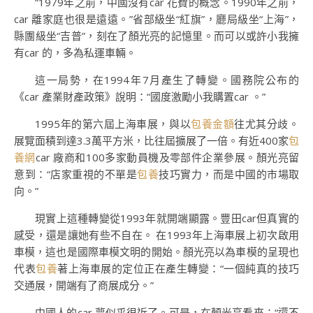
“1979年之前，中國沒有car 花費的概念。1990年之前，
car 離家庭也很是遠遠。”省部級坐“紅旗”，廳局級坐“上海”，
縣團級坐“吉普”，刻在了顏光亮的記憶里。而可以或許小我擁
有car 的，多為私運車輛。
這一局勢，在1994年7月產生了轉變。國務院公布的
《car 產業財產政策》說明：“國度激勵小我購置car 。”
1995年的第六屆上海車展，與以
包養金額
往尤其分歧。
展覽面積到達3.3萬平方米，比往屆擴展了一倍。有近400家
包
養網
car 廠商和100多家動員機及零部件企業參展。顏光亮留
意到：“店家重視的不單是
包養
技巧實力，而是中國的市場取
向。”
現實上這種轉變從1993年就開端顯露。豐田car但真實的
感受，還是讓她有些不自在。 在1993年上海車展上初次啟用
車模，這也是國際車模文明的開始。顏光亮以為車模的呈現也
代表
包養
著上海車展的定位正在產生轉變：“一個純真的技巧
交通展，開端有了商展成分。”
中國人的car 夢似乎很近了。可是，在顏光亮看來：“還不