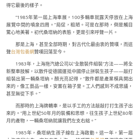
得它最後的樣子。
“1985年第一屆上海車展，100多輛車就露天停放在上海
展覽中間的噴泉四周。”局促，粗陋。可是在那時，倒是觸目
驚心地美著。初代桑塔納的表態，更是引來呼聲一片。
那是上海，甚至全部時期，對古代化最由衷的贊嘆，而這
聲
台灣包養網
贊嘆回蕩至今。
1983年，上海拖汽總公司以“全散裝件組裝”方法——將全
新整車肢解，以散件從德國運抵中國停止拼裝生孩子——敲打
組裝出第一輛桑塔納。顏光亮記得，“散件都是產業模具開出
來的，像工藝品一樣，安置在箱子里。工人們感到不成思議，
甚至無從下手。”
而那時的上海牌轎車，是以手工的方法敲敲打打生孩子出
來的。“用上世紀50年月的裝備和思想，往生孩子上世紀80年
月的產物，一輛桑塔納就讓我們左支右絀。”
1985年，桑塔納生孩子線在上海啟動。這一年，第一屆