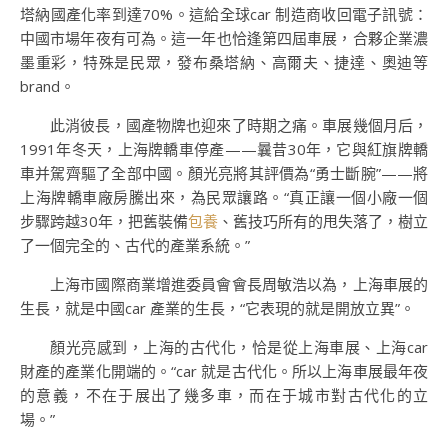
塔納國產化率到達70%。這給全球car 制造商收回電子訊號：
中國市場年夜有可為。這一年也恰逢第四屆車展，合夥企業濃
墨重彩，特殊是民眾，發布桑塔納、高爾夫、捷達、奧迪等
brand。
此消彼長，國產物牌也迎來了時期之痛。車展幾個月后，
1991年冬天，上海牌轎車停產——曩昔30年，它與紅旗牌轎
車并駕齊驅了全部中國。顏光亮將其評價為“勇士斷腕”——將
上海牌轎車廠房騰出來，為民眾讓路。“真正讓一個小廠一個
步驟跨越30年，把舊裝備
包養
、舊技巧所有的甩失落了，樹立
了一個完全的、古代的產業系統。”
上海市國際商業增進委員會會長周敏浩以為，上海車展的
生長，就是中國car 產業的生長，“它表現的就是開放立異”。
顏光亮感到，上海的古代化，恰是從上海車展、上海car
財產的產業化開端的。“car 就是古代化。所以上海車展最年夜
的意義，不在于展出了幾多車，而在于城市對古代化的立
場。”