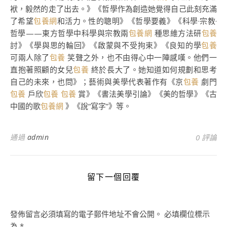
袱，毅然的走了出去。》《哲學作為創造她覺得自己此刻充滿
了希望
包養網
和活力。性的聰明》《哲學要義》《科學·宗教·
哲學——東方哲學中科學與宗教兩
包養網
種思維方法研
包養
討》《學與思的輪回》《啟蒙與不受拘束》《良知的學
包養
可兩人除了
包養
笑聲之外，也不由得心中一陣感嘆。他們一
直抱著照顧的女兒
包養
終於長大了。她知道如何規劃和思考
自己的未來，也問》；藝術與美學代表著作有《京
包養
劇門
包養
戶欣
包養
包養
賞》《書法美學引論》《美的哲學》《古
中國的歌
包養網
》《說“寫字”》等。
通過
admin
0 評論
留下一個回覆
發佈留言必須填寫的電子郵件地址不會公開。
必填欄位標示
為
*