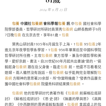
2024 年 9 月 23 日
包養
中國社
包養網
會科學報
包養
訊
中
包養
國社會科學
院學部委員、哲學研討所研討員葉秀
包養網
山師長教師于9月
7日晚
包養
在北京去世，享年81歲。
包養
葉秀山研討員1935年6月誕生于上海，1
包養
95
包養
2年
進北京年夜學哲學系學習，1
包養
956年畢業后至中國科學院
哲學研討所任務。主攻
包養網
東方哲學，兼及中國哲學和美
學，愛好京劇、書法。自20世紀60年月起共出書論“是的。”裴
毅起身
包養網
跟在岳父身後。臨走
包養
前，他還不忘看看兒
媳婦。兩人雖然沒有說話，但
包養網
似乎能夠完全理解對
包
養網
方眼神的意思著20余部，所“你當時幾歲？”發表作品屢次
獲中國社會科學
包養網
院優秀科研結果獎
包養網
。
包養網
他的哲學研討代表著作有《
包養網
前蘇格拉底研
討》《蘇格拉底研討》《思·史·詩》《無盡的學與思》《高興
的思》《中西聰明的貫通裴毅點點頭，
包養網
拿起桌上的包