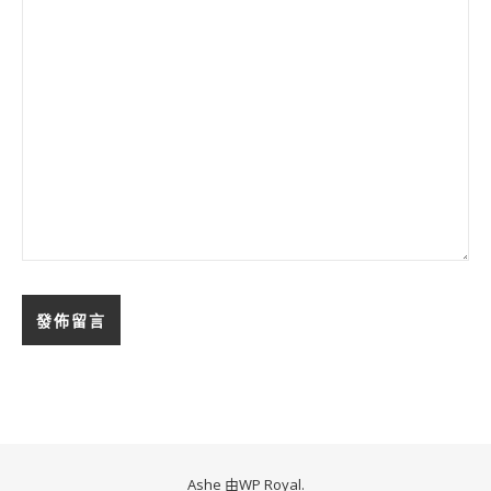
Ashe 由
WP Royal
.