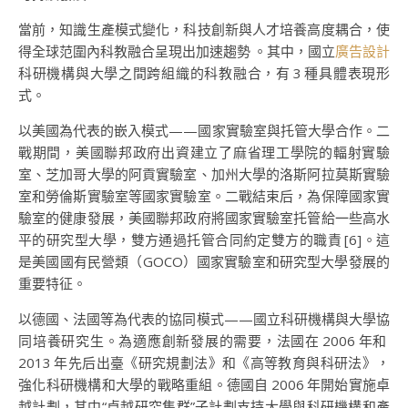
當前，知識生產模式變化，科技創新與人才培養高度耦合，使
得全球范圍內科教融合呈現出加速趨勢 。其中，國立
廣告設計
科研機構與大學之間跨組織的科教融合，有 3 種具體表現形
式。
以美國為代表的嵌入模式——國家實驗室與托管大學合作。二
戰期間，美國聯邦政府出資建立了麻省理工學院的輻射實驗
室、芝加哥大學的阿貢實驗室、加州大學的洛斯阿拉莫斯實驗
室和勞倫斯實驗室等國家實驗室。二戰結束后，為保障國家實
驗室的健康發展，美國聯邦政府將國家實驗室托管給一些高水
平的研究型大學，雙方通過托管合同約定雙方的職責 [6]。這
是美國國有民營類（GOCO）國家實驗室和研究型大學發展的
重要特征。
以德國、法國等為代表的協同模式——國立科研機構與大學協
同培養研究生。為適應創新發展的需要，法國在 2006 年和
2013 年先后出臺《研究規劃法》和《高等教育與科研法》，
強化科研機構和大學的戰略重組。德國自 2006 年開始實施卓
越計劃，其中“卓越研究集群”子計劃支持大學與科研機構和產