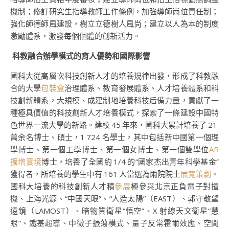
機制；修訂研究生指導教師工作條例，加強導師崗位責任制；
強化師德師風建設，樹立立德樹人風尚；建立以人為本的制度
激勵體系，激發每個個體的創新活力。
科教融合辦學模式的育人優勢和國際影響
國科大從高層次科技創新人才的培養規律出發，形成了科教融
合的大學
包裝盒
治理體系、教育發展體系、人才培養體系和科
技創新體系，大規模、成建制地培養科技后備力量，貢獻了一
種極具價值的科技創新人才培養模式，探索了一條建設中國特
色世界一流大學的新路。建校 45 年來，國科大累計培養了 21
萬余名博士、碩士，1 724 名學士，其中包括新中國第一個理
學博士、第一個工學博士、第一個女博士、第一個雙學位
AR
擴增實境
博士，培養了全國約 1/4 的“國家杰出青年科學基金”
獲得者，所培養的學生中有 161 人當選為兩院院士
展覽策劃
。
國科大培養的科技創新人才積
參展
極參與北京正負電子對撞
機、上海光源、“中國天眼”、“人造太陽”（EAST）、郭守敬望
遠鏡（LAMOST）、暗物質衛星“悟空”、X 射線天文衛星“慧
眼”、鐵基超導、中微子振蕩模式、量子反常霍爾效應、空間