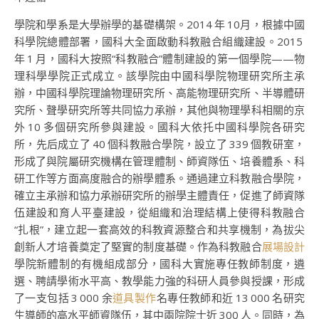
學院和學系是大學辦學的基礎構架。2014 年 10月，根據中國
科學院總體部署，國科大全面啟動科教融合組織建設。2015
年 1 月，國科大按照“科教融合”體制建設的第一個學院——物
理科學學院正式成立。該學院由中國科學院物理研究所主承
辦，中國科學院理論物理研究所、高能物理研究所、半導體研
究所、聲學研究所等共同協力承辦，其他與物理學科相關的京
外 10 多個研究所參與建設。國科大依托中國科學院各研究
所，先后成立了 40 個科教融合學院，設立了 339 個教研室，
形成了與院屬研究機構在管理體制、師資隊伍、培養體系、科
研工作等方面高度融合的辦學體系。通過建立科教融合學院，
確立主承辦和協力承辦研究所的辦學主體責任，促進了師資隊
伍建設和育人平臺建設，從組織和治理結構上使得科教融合
“扎根”，建立起一套高效的科教資源整合和共享機制，為拔尖
創新人才培養奠定了堅實的制度基礎。作為科教融合
展場設計
學院新體制的有機組成部分，國科大實施專任教師制度，遴
選、聘請學術水平高、教學能力強的科研人員參與授課，形成
了一支包括 3 000 余
道具製作
名專任教師和近 13 000 名研究
生導師的高水平師資隊伍，其中兩院院士近 300 人。同時，為