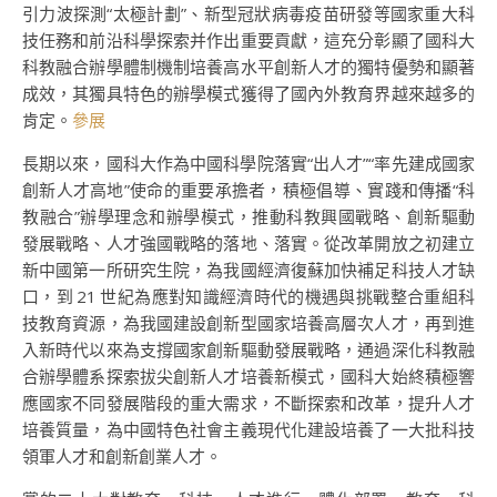
引力波探測“太極計劃”、新型冠狀病毒疫苗研發等國家重大科
技任務和前沿科學探索并作出重要貢獻，這充分彰顯了國科大
科教融合辦學體制機制培養高水平創新人才的獨特優勢和顯著
成效，其獨具特色的辦學模式獲得了國內外教育界越來越多的
肯定。
參展
長期以來，國科大作為中國科學院落實“出人才”“率先建成國家
創新人才高地”使命的重要承擔者，積極倡導、實踐和傳播“科
教融合”辦學理念和辦學模式，推動科教興國戰略、創新驅動
發展戰略、人才強國戰略的落地、落實。從改革開放之初建立
新中國第一所研究生院，為我國經濟復蘇加快補足科技人才缺
口，到 21 世紀為應對知識經濟時代的機遇與挑戰整合重組科
技教育資源，為我國建設創新型國家培養高層次人才，再到進
入新時代以來為支撐國家創新驅動發展戰略，通過深化科教融
合辦學體系探索拔尖創新人才培養新模式，國科大始終積極響
應國家不同發展階段的重大需求，不斷探索和改革，提升人才
培養質量，為中國特色社會主義現代化建設培養了一大批科技
領軍人才和創新創業人才。