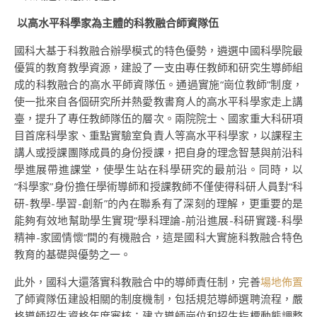
以高水平科學家為主體的科教融合師資隊伍
國科大基于科教融合辦學模式的特色優勢，遴選中國科學院最
優質的教育教學資源，建設了一支由專任教師和研究生導師組
成的科教融合的高水平師資隊伍。通過實施“崗位教師”制度，
使一批來自各個研究所并熱愛教書育人的高水平科學家走上講
臺，提升了專任教師隊伍的層次。兩院院士、國家重大科研項
目首席科學家、重點實驗室負責人等高水平科學家，以課程主
講人或授課團隊成員的身份授課，把自身的理念智慧與前沿科
學進展帶進課堂，使學生站在科學研究的最前沿。同時，以
“科學家”身份擔任學術導師和授課教師不僅使得科研人員對“科
研-教學-學習-創新”的內在聯系有了深刻的理解，更重要的是
能夠有效地幫助學生實現“學科理論-前沿進展-科研實踐-科學
精神-家國情懷”間的有機融合，這是國科大實施科教融合特色
教育的基礎與優勢之一。
此外，國科大還落實科教融合中的導師責任制，完善
場地佈置
了師資隊伍建設相關的制度機制，包括規范導師選聘流程，嚴
格導師招生資格年度審核；建立導師崗位和招生指標動態調整