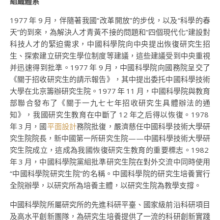
組織體系
1977 年 9 月，伴隨著我國“改革開放”的步伐，以及“科學的春
天”的到來，為解決人才青黃不接的問題和“四個現代化”建設對
科技人才的緊迫需求，中國科學院向中央提出恢復研究生招
生、探索建立研究生學位制度等建議，這些建議受到中央重視
并迅速得到批準。1977 年 9 月，中國科學院向國務院呈交了
《關于招收研究生的請示報告》，其中提出委托中國科學技術
大學在北京籌辦研究生院。1977 年 11 月，中國科學院與教育
部聯合發布了《關于一九七七年招收研究生具體辦法的通
知》，我國研究生教育在中斷了 12 年之后得以恢復。1978
年 3 月，國
平面設計
務院批復，嚴濟慈任中國科學技術大學研
究生院院長，新中國第一所研究生院——中國科學技術大學研
究生院成立，這成為我國恢復研究生教育的重要標志。1982
年 3 月，中國科學院黨組批準研究生院在對外交流中同時使用
“中國科學院研究生院”的名稱。中國科學院的研究生培養實行
全院辦學，以研究所為培養主體，以研究生院為教學支撐。
中國科學院所屬研究所的先進科研平臺、國家級前沿科研項目
及高水平創新團隊，為研究生培養提供了一流的科研創新實踐