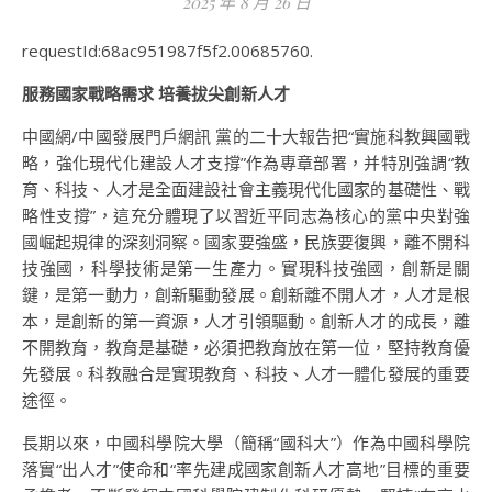
2025 年 8 月 26 日
requestId:68ac951987f5f2.00685760.
服務國家戰略需求 培養拔尖創新人才
中國網/中國發展門戶網訊 黨的二十大報告把“實施科教興國戰
略，強化現代化建設人才支撐”作為專章部署，并特別強調“教
育、科技、人才是全面建設社會主義現代化國家的基礎性、戰
略性支撐”，這充分體現了以習近平同志為核心的黨中央對強
國崛起規律的深刻洞察。國家要強盛，民族要復興，離不開科
技強國，科學技術是第一生產力。實現科技強國，創新是關
鍵，是第一動力，創新驅動發展。創新離不開人才，人才是根
本，是創新的第一資源，人才引領驅動。創新人才的成長，離
不開教育，教育是基礎，必須把教育放在第一位，堅持教育優
先發展。科教融合是實現教育、科技、人才一體化發展的重要
途徑。
長期以來，中國科學院大學（簡稱“國科大”）作為中國科學院
落實“出人才”使命和“率先建成國家創新人才高地”目標的重要