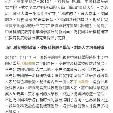
范化、高水平發展。2012 年，經教育部批準，中國科學院研
究生院正式更名為中國科學院大學（簡稱“國科大”）。更名
后，國科大進一步深化并確立了“科教融合、育人為本、協同
創新、服務國家”的辦學理念，不斷創新體制機制，創建并完
善貫穿全過程的研究生招生培養與教育質量保障體系，開創了
中國科學院教育事業科學發展的新局面，為我國科研機構研究
生教育制度的發展和完善提供了范例。
深化體制機制改革，建設科教融合學院，創新人才培養體系
2013 年 7 月 17 日，習近平總書記視察中國科學院時指出：中
國科學院
活動佈置
要牢記責任，率先實現科學技術跨越發展，
率先建成國家創新人才高地，率先建成國家高水平科技智庫，
率先建設國際一流科研機構；繼續發揮緊密結合科研實踐培養
人才的特色和優勢，凝聚海內外一流人才
平面設計
，造就世界
級科技大師，培養高素質科技創新創業人才，將中國科學院辦
成大師云集、英才輩出的大學校。習近平總書記的這一講話，
不僅為中國科學院在新時代的發展指明了方向，也為國科大進
一步深化科教融合體制機制創新、培養科技創新人才提供了根
本遵循。