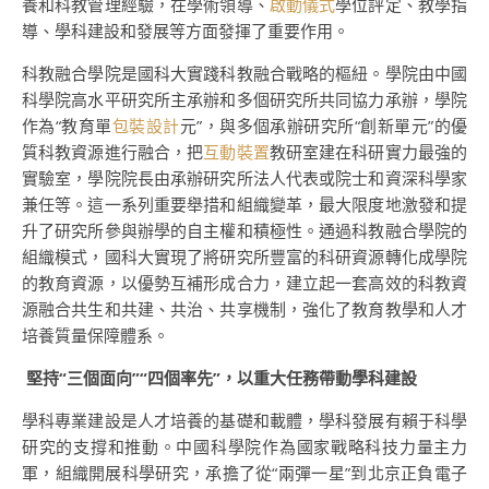
養和科教管理經驗，在學術領導、
啟動儀式
學位評定、教學指
導、學科建設和發展等方面發揮了重要作用。
科教融合學院是國科大實踐科教融合戰略的樞紐。學院由中國
科學院高水平研究所主承辦和多個研究所共同協力承辦，學院
作為“教育單
包裝設計
元”，與多個承辦研究所“創新單元”的優
質科教資源進行融合，把
互動裝置
教研室建在科研實力最強的
實驗室，學院院長由承辦研究所法人代表或院士和資深科學家
兼任等。這一系列重要舉措和組織變革，最大限度地激發和提
升了研究所參與辦學的自主權和積極性。通過科教融合學院的
組織模式，國科大實現了將研究所豐富的科研資源轉化成學院
的教育資源，以優勢互補形成合力，建立起一套高效的科教資
源融合共生和共建、共治、共享機制，強化了教育教學和人才
培養質量保障體系。
堅持“三個面向”“四個率先”，以重大任務帶動學科建設
學科專業建設是人才培養的基礎和載體，學科發展有賴于科學
研究的支撐和推動。中國科學院作為國家戰略科技力量主力
軍，組織開展科學研究，承擔了從“兩彈一星”到北京正負電子