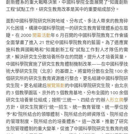
創新體系的重大戰略決策，中國科學院全面展開了“知識創新
工程”試點工作，研究生教育改革是其中的重要組成部分。
面對中國科學院研究所跨地域、分布式、多法人帶來的教育碎
片化困境，構建中國科學院統一的研究生教育管理體系迫在眉
睫。在 2000
開幕活動
年 6 月召開的中國科學院教育工作會議
全面擘畫了進入 21 世紀中國科學院教育的藍圖。為了適應實
施科教興國戰略和“知識創新工程”試點工作對人才隊伍的需
求，解決研究生分散培養所存在的問題，提升人才培養質量，
中國科學院實施了研究生教育體制機制改革——在中國科學技
術大學研究生院（北京）的基礎上，將當時分散在全院 100 余
個研究所的研究生教育資源進行整合，更名組建中國科學院研
究生院。更名組建后
展覽策劃
的中國科學院研究生院，由北京
的 3 個教學園區、京外的 5 個教育基地、分布全國的 100 余個
研究生培養單位組成；按照“三統一、四結合”的辦
人形立牌
學
方針，研究生院實行“統一招生、統一教育管理、統一學位授
予”和“院所結合的領導體制、院所結合的師資隊伍、院所結合
的管理制度、院所結合的培養體系”。這一改革，推動了研究
生院管理體制的重大變革，促進了中國科學院研究生教育的規