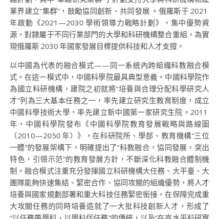
業界建立“集群”，鼓勵協同創新、共同發展 。俄羅斯于 2021
年啟動《2021—2030 學術領導力戰略計劃》，集中優勢資
源，對隸屬于不同行業部門的大學和科研機構整合重組，為實
現俄羅斯 2030 年國家發展目標提供科技和人才支撐。
以中國為代表的融合模式——同一系統內跨組織科教融合模
式。在這一模式中，中國科學院最具典型意義。中國科學院作
為國立科研機構，建院之初就將“培養與合理分配科學研究人
才”列為三大基本任務之一，率先建立研究生教育制度，成立
中國科學技術大學，率先建立新中國第一家研究生院。2011
年，中國科學院發布《中國科學院教育發展戰略與路線圖
（2010—2050 年）》，在科研院所、學部、教育機構“三位
一體”的發展架構下，明確提出了“科教融合，協同發展，突出
特色，引領示范”的教育發展方針，不斷深化科教融合體制機
制。融合模式注重充分發揮國立科研機構大任務、大平臺、大
團隊能夠快速集結、緊密合作、協同攻關的組織優勢，將人才
培養與國家規劃部署和重大科技任務緊密銜接，在保障完成重
大攻關任務的同時培養造就了一大批科技創新人才，形成了
“以任務帶學科、以學科促任務”的傳統，以及“在高水平科研實