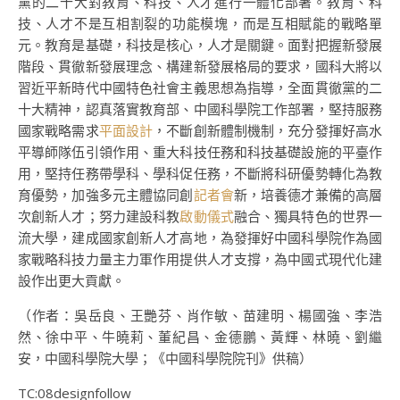
黨的二十大對教育、科技、人才進行一體化部署。教育、科
技、人才不是互相割裂的功能模塊，而是互相賦能的戰略單
元。教育是基礎，科技是核心，人才是關鍵。面對把握新發展
階段、貫徹新發展理念、構建新發展格局的要求，國科大將以
習近平新時代中國特色社會主義思想為指導，全面貫徹黨的二
十大精神，認真落實教育部、中國科學院工作部署，堅持服務
國家戰略需求
平面設計
，不斷創新體制機制，充分發揮好高水
平導師隊伍引領作用、重大科技任務和科技基礎設施的平臺作
用，堅持任務帶學科、學科促任務，不斷將科研優勢轉化為教
育優勢，加強多元主體協同創
記者會
新，培養德才兼備的高層
次創新人才；努力建設科教
啟動儀式
融合、獨具特色的世界一
流大學，建成國家創新人才高地，為發揮好中國科學院作為國
家戰略科技力量主力軍作用提供人才支撐，為中國式現代化建
設作出更大貢獻。
（作者：吳岳良、王艷芬、肖作敏、苗建明、楊國強、李浩
然、徐中平、牛曉莉、董紀昌、金德鵬、黃輝、林曉、劉繼
安，中國科學院大學；《中國科學院院刊》供稿）
TC:08designfollow