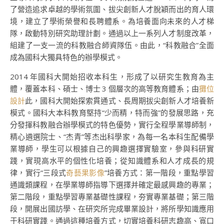
了營造追求卓越的學術氛圍、拔尖創新人才脫穎而出的育人環
境，建立了學術榮譽和長聘體系。為培養面向未來的人才梯
隊，啟動特別研究助理計劃。通過以上一系列人才制度改革，
組建了一支一流的科教融合師資隊伍。由此，“科教融合”全面
成為國科大獨具特色的辦學模式。
2014 年國科大開始招收本科生，形成了以研究生教育為主
體，覆蓋本科、碩士、博士 3 個層次的高等教育體系；由
攤位
設計
此，國科大開始探索貫通式、長周期拔尖創新人才培養新
模式。國科大本科教育堅持“少而精，特而強”的發展思路，充
分發揮科教融合辦學模式的特色優勢，實行全程學業導師制，
精心遴選院士、“杰青”等杰出科學家，為每一名本科生配備學
業導師，學生可以根據自己的興趣選擇實驗室，參與科研實
踐，實現高水平的個性化培養；從知識體系和人才成長的規
律，實行“三段式
奇藝果影像
”培養方式：第一階段，重點學習
通識類課程，在學業導師指導下選擇并確定最感興趣的專業；
第二階段，重點學習專業基礎性課程，夯實專業基礎；第三階
段，開展出國訪學、在研究所完成畢業設計，將所學知識應用
于科研實踐。通過這種培養方式，切實培養科研志趣高、寬口