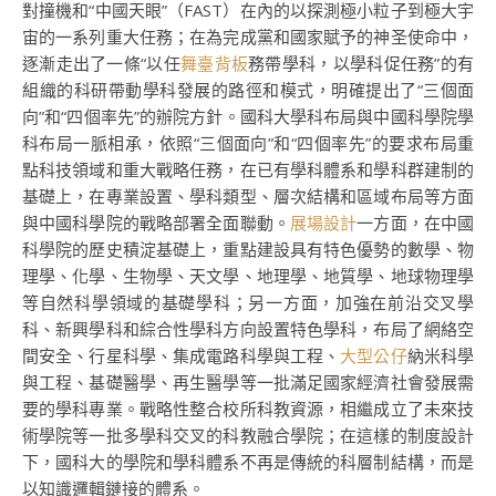
對撞機和“中國天眼”（FAST）在內的以探測極小粒子到極大宇
宙的一系列重大任務；在為完成黨和國家賦予的神圣使命中，
逐漸走出了一條“以任
舞臺背板
務帶學科，以學科促任務”的有
組織的科研帶動學科發展的路徑和模式，明確提出了“三個面
向”和“四個率先”的辦院方針。國科大學科布局與中國科學院學
科布局一脈相承，依照“三個面向”和“四個率先”的要求布局重
點科技領域和重大戰略任務，在已有學科體系和學科群建制的
基礎上，在專業設置、學科類型、層次結構和區域布局等方面
與中國科學院的戰略部署全面聯動。
展場設計
一方面，在中國
科學院的歷史積淀基礎上，重點建設具有特色優勢的數學、物
理學、化學、生物學、天文學、地理學、地質學、地球物理學
等自然科學領域的基礎學科；另一方面，加強在前沿交叉學
科、新興學科和綜合性學科方向設置特色學科，布局了網絡空
間安全、行星科學、集成電路科學與工程、
大型公仔
納米科學
與工程、基礎醫學、再生醫學等一批滿足國家經濟社會發展需
要的學科專業。戰略性整合校所科教資源，相繼成立了未來技
術學院等一批多學科交叉的科教融合學院；在這樣的制度設計
下，國科大的學院和學科體系不再是傳統的科層制結構，而是
以知識邏輯鏈接的體系。