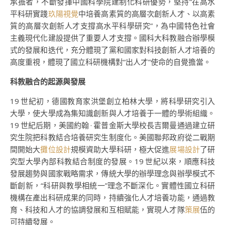
承擔者，不斷發揮中國科學院建制化科研優勢，堅持“在高水
平科研實踐
玖陽視覺
中培養高素質的高層次創新人才、以高素
質的高層次創新人才支撐高水平科學研究”，為中國特色社會
主義現代化建設提供了重要人才支撐。國科大科教融合辦學模
式的發展和迭代，充分體現了黨和國家對科技創新人才培養的
高度重視，體現了國立科研機構對“出人才”使命的自覺擔當。
科教融合的起源與發展
19 世紀初，德國教育家洪堡創立柏林大學，將科學研究引入
大學，使大學成為集知識創新與人才培養于一體的學術組織。
19 世紀后期，美國約翰 · 霍普金斯大學校長吉爾曼通過建立研
究生院把科教結合培養研究生制度化。美國聯邦政府從二戰期
間開始大
攤位設計
規模資助大學科研，極大促進
展場設計
了研
究型大學內部科教結合制度的發展。19 世紀以來，順應科技
發展趨勢與國家戰略需求，傳統大學的辦學理念與辦學模式不
斷創新，“科研與教學相統一”理念不斷深化。實體性國立科研
機構在產出科研成果的同時，持續強化人才培養功能，通過教
育、科技和人才的協調發展和互相賦能，實現人才隊
策展
伍的
可持續發展。