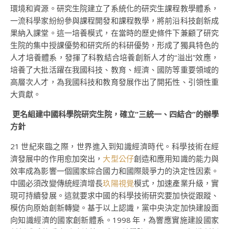
環境和資源。研究生院建立了系統化的研究生課程教學體系，
一流科學家紛紛參與課程開發和課程教學，將前沿科技創新成
果納入課堂。這一培養模式，在當時的歷史條件下兼顧了研究
生院的集中授課優勢和研究所的科研優勢，形成了獨具特色的
人才培養體系，發揮了科教結合培養創新人才的“溢出”效應，
培養了大批活躍在我國科技、教育、經濟、國防等重要領域的
高層次人才，為我國科技和教育發展作出了開拓性、引領性重
大貢獻。
更名組建中國科學院研究生院，確立“三統一、四結合”的辦學
方針
21 世紀來臨之際，世界進入到知識經濟時代。科學技術在經
濟發展中的作用愈加突出，
大型公仔
創造和應用知識的能力與
效率成為影響一個國家綜合國力和國際競爭力的決定性因素。
中國必須改變傳統經濟增長
玖陽視覺
模式，加速產業升級，實
現可持續發展。這就要求中國的科學技術研究要加快從跟蹤、
模仿向原始創新轉變。基于以上認識，黨中央決定加快建設面
向知識經濟的國家創新體系。1998 年，為響應實施建設國家