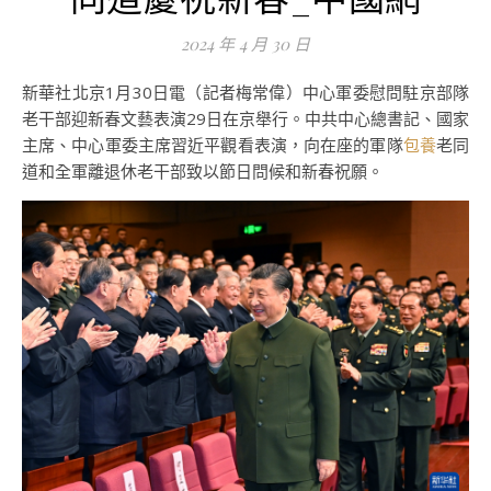
2024 年 4 月 30 日
新華社北京1月30日電（記者梅常偉）中心軍委慰問駐京部隊
老干部迎新春文藝表演29日在京舉行。中共中心總書記、國家
主席、中心軍委主席習近平觀看表演，向在座的軍隊
包養
老同
道和全軍離退休老干部致以節日問候和新春祝願。