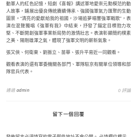
動軍人的紅色記憶，短劇《喜報》講述軍地愛崇元勳模范的動
人故事，鋪展出優良傳統賡續傳承、強國強軍氣力匯聚的生動
圖景。“清亮的愛獻給我的祖國，沙場追夢唱響強軍戰歌”，表
演在混聲獨唱《強軍有我》中結束，抒發了錨定目標勠力攻
堅、不斷開創強軍事業新局勢的激情壯志。表演彰顯簡約樸素
之美、陽剛雄渾之氣，體現了強軍文明的嶄新氣象。
張又俠、何衛東、劉振立、苗華、張升平易近一同觀看。
觀看表演的還有軍委機關各部門、軍隊駐京有關單位領導和部
隊官兵代表。
通過
admin
0 評論
留下一個回覆
發佈留言必須填寫的電子郵件地址不會公開。
必填欄位標示