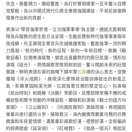
信念，振奮精力，團結奮進，為打好實現建軍一百年奮斗目標
攻堅戰，為以中國式現代化周全推進強國建設、平易近族復興
偉業作出新的貢獻。
表演以“學習強軍思惟、立功強軍事業”為主題，通過文藝輕騎
隊為兵服務的原生態方法呈現，生動反應新時代強軍事業偉年
夜成績，充足展現全軍官兵忠誠維護焦點、奮進強軍一流的精
力風貌。“新的時代、新的征程，新的一年新目標”，歌舞《戰
歌迎春》拉開表演尾聲，營造出喜慶熱烈的節日氛圍。情形扮
演唱《追光》，熱情謳歌思惟照射前途、奮斗開創未來的壯闊
實踐，鮮明表達在黨的旗幟下鑄牢軍
包養
魂的決心意志。混聲
獨唱《淬火成鋼》，展現深化軍隊政治整訓煥發出的新風正
氣，彰顯鞏固純潔光榮、扛起強軍任務的堅定信心。扮演唱
《前出時刻》和跳舞《決勝》等節目，反應部隊常備不懈的戒
備狀態和聞令而動的沖鋒姿態。獨唱和扮演唱《戰士的遠方叫
家國》、《江山銘刻》、《向國民報到》激越昂揚，再現國民
後輩兵遂行邊防斗爭、搶險救災、海內撤僑等嚴重任務的任務
擔當和年夜愛情懷，濃墨重彩謳歌好漢、禮贊好漢。全新編排
的經典歌曲《延安頌》、《紅梅贊》、《我是一個兵》喚起反