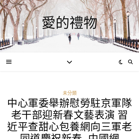
愛的禮物
未分類
中心軍委舉辦慰勞駐京軍隊
老干部迎新春文藝表演 習
近平查甜心包養網向三軍老
同道慶祝新春_中國網