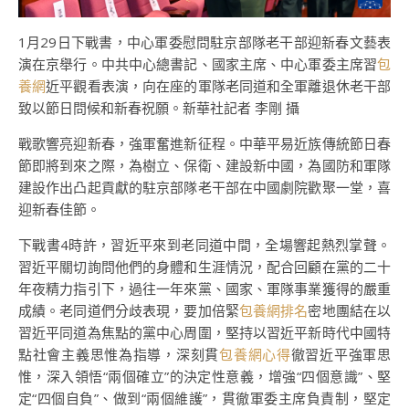
1月29日下戰書，中心軍委慰問駐京部隊老干部迎新春文藝表
演在京舉行。中共中心總書記、國家主席、中心軍委主席習
包
養網
近平觀看表演，向在座的軍隊老同道和全軍離退休老干部
致以節日問候和新春祝願。新華社記者 李剛 攝
戰歌響亮迎新春，強軍奮進新征程。中華平易近族傳統節日春
節即將到來之際，為樹立、保衛、建設新中國，為國防和軍隊
建設作出凸起貢獻的駐京部隊老干部在中國劇院歡聚一堂，喜
迎新春佳節。
下戰書4時許，習近平來到老同道中間，全場響起熱烈掌聲。
習近平關切詢問他們的身體和生涯情況，配合回顧在黨的二十
年夜精力指引下，過往一年來黨、國家、軍隊事業獲得的嚴重
成績。老同道們分歧表現，要加倍緊
包養網排名
密地團結在以
習近平同道為焦點的黨中心周圍，堅持以習近平新時代中國特
點社會主義思惟為指導，深刻貫
包養網心得
徹習近平強軍思
惟，深入領悟“兩個確立”的決定性意義，增強“四個意識”、堅
定“四個自負”、做到“兩個維護”，貫徹軍委主席負責制，堅定