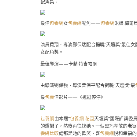
配角獎。
最佳
包養網
女
包養網
配角——
包養網
米婭·梅爾
演員費翔、導演鄭保瑞配合揭曉“天壇獎”最佳女
女配角獎。
最佳導演——卡蘭·特吉帕爾
由導演劉偉強、導演曹保平配合揭曉“天壇獎”最
最
包養
佳影片——《逛逛停停》
包養網
由本屆“
包養網 花園
天壇獎”國際評獎委
的爛攤子，然後再往找她。一個靈巧孝敬的老婆
養網比較
處都是她的歡笑、喜
包養網
悅和幸福的