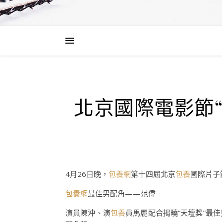
北京國際電影節
4月26日晚，
包養網
第十四屆北京
包養
國際片子
包養網
最佳男配角——范偉
演員陳沖、演
包養
員馬麗配合揭曉“天壇獎”最