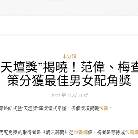
未分類
“天壇獎”揭曉！范偉、梅
策分獲最佳男女配角獎
2024 年 12 月 25 日
節終結式暨“天壇獎”頒獎儀式舉辦，多個獎項揭曉
包養
。
佳男配角獎的取得者是《朝云暮雨》范
包養網
偉，祝者是等待成
包養