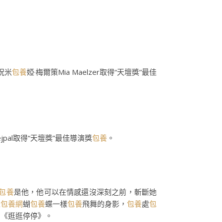
慶祝米
包養
婭·梅爾策Mia Maelzer取得“天壇獎”最佳
jpal取得“天壇獎”最佳導演獎
包養
。
包養
是他，他可以在情感還沒深刻之前，斬斷她
像
包養網
蝴
包養
蝶一樣
包養
飛舞的身影，
包養
處
包
為《逛逛停停》。