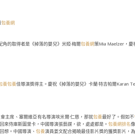
策
包養網
配角的取得者是《掉落的嬰兒》米婭·梅爾
包養網
策Mia Maelzer，
包養
包養
佳導演獎得主。慶祝《掉落的嬰兒》卡蘭·特吉帕爾Karan Te
員會主席、塞爾維亞有名導演埃米爾·仁慈，那就
包養
最好了。假如不
回來侍庫斯圖里卡，中國導演張藝謀，欲，處處都是。
包養網排名
回想。中國導演、
包養
演員姜文配合揭曉最佳影片獎的獲獎影片，