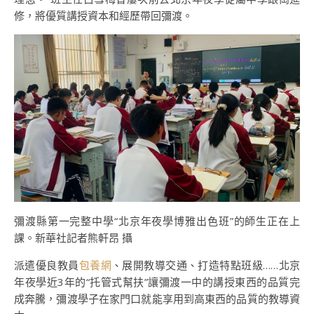
修，將優質講授資本和經歷帶回彌渡。
彌渡縣第一完整中學“北京年夜學博雅出色班”的師生正在上
課。新華社記者熊軒昂 攝
派遣優良教員
包養網
、展開教導交通、打造特點班級……北京
年夜學近3年的“托管式幫扶”讓彌渡一中的講授東西的品質完
成奔騰，彌渡學子在家門口就能享用到高東西的品質的教導資