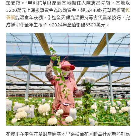
策支撐。”申洱花草財產園基地擔任人陳志星先容，基地以
3200萬元上海援滇資金為啟動資金，建成440畝花草蒔植智
包
養網
能溫室年夜棚，引進全天候光溫把持等古代農業技巧，完
成鮮切花全年生孩子，2024年產值衝破6500萬元。
花農正在申洱花草財產園基地里采摘菊花。新華社記者熊軒昂