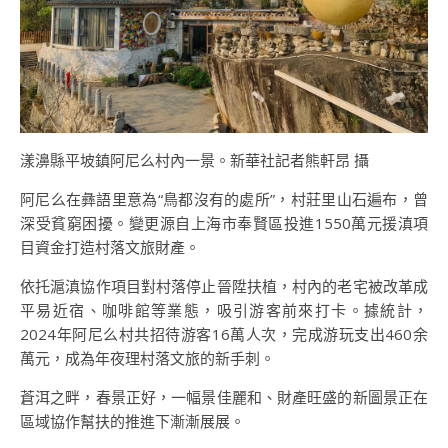
漾濞縣平坡鎮阿尼么村內一景。新華社記者熊軒昂 攝
阿尼么在彝語里意為“鳥都沒有的處所”，村莊里山石遍布，曾
深受貧窮困擾。變更源自上海市奉賢區投進1550萬元援滇項
目資金打造村落文旅財產。
依托滬滇協作項目對村落停止晉陞扶植，村內的老宅被改革成
平易近宿、咖啡館等業態，吸引游客前來打卡。據統計，
2024年阿尼么村共招待游客16萬人次，完成游玩支出460余
萬元，成為年夜理村落文旅的新手刺。
蒼洱之畔，春景正好，一幅景佳麗和、財產旺盛的新圖景正在
區域協作幫扶的推進下漸漸展展。