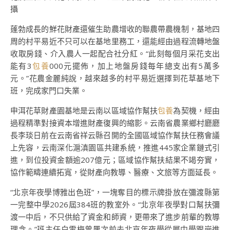
攝
蓬勃成長的鮮花財產還催生助農增收的聯農帶農機制，基地四
周的村平易近不只可以在基地里務工，還能經由過程流轉地盤
收取房錢、介入農人一起配合社分紅。“此刻每個月采花支出
能有3
包養
000元擺佈，加上地盤房錢每年總支出有5萬多
元。”花農金麗純說，越來越多的村平易近選擇到花草基地下
班，完成家門口失業。
申洱花草財產園基地是云南以區域協作幫扶
包養
為契機，經由
過程精準對接資本增進財產復興的縮影。云南省農業鄉村廳廳
長李琰日前在云南省祥云縣召開的全國區域協作幫扶任務會議
上先容，云南深化滬滇園區共建系統，推進445家企業鏈式引
進，到位投資金額逾207億元；區域協作幫扶結果不竭夯實，
協作範疇連續拓寬，從財產向教導、醫療、文旅等方面延長。
“北京年夜學博雅出色班”，一塊奪目的標示牌掛放在彌渡縣第
一完整中學2026屆384班的教室外。“北京年夜學對口幫扶彌
渡一中后，不只供給了資金和師資，更帶來了進步前輩的教導
理念。”班主任白雪梅曾屢次前去北京年夜學從屬中學跟崗進