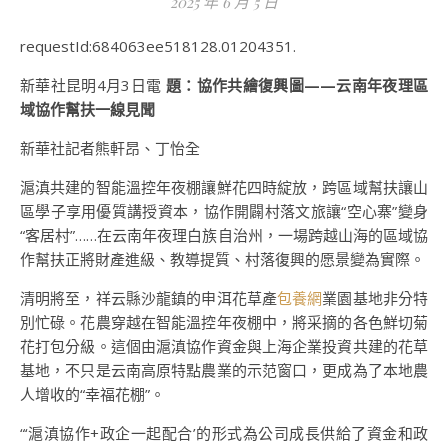
2025 年 6 月 5 日
requestId:684063ee518128.01204351.
新華社昆明4月3日電
題：協作共繪復興圖——云南年夜理區
域協作幫扶一線見聞
新華社記者熊軒昂、丁怡全
滬滇共建的智能溫控年夜棚讓鮮花四時綻放，跨區域幫扶讓山
區學子享用優質講授資本，協作開闢村落文旅讓“空心寨”變身
“客居村”……在云南年夜理白族自治州，一場跨越山海的區域協
作幫扶正將財產進級、教導提質、村落復興的愿景變為實際。
清明將至，祥云縣沙龍鎮的申洱花草產
包養網
業園基地非分特
別忙碌。花農穿越在智能溫控年夜棚中，將采摘的各色鮮切菊
花打包分級。這個由滬滇協作資金與上海企業投資共建的花草
基地，不只是云南高原特點農業的示范窗口，更成為了本地農
人增收的“幸福花棚”。
“‘滬滇協作+政企一起配合’的形式為公司成長供給了資金和政