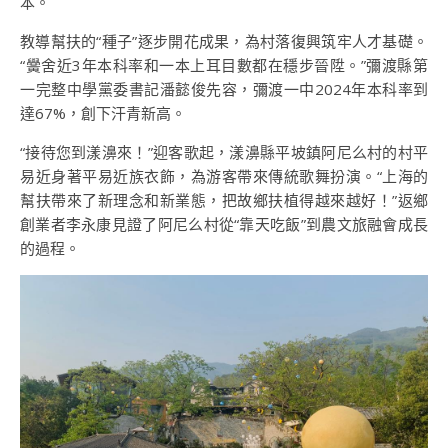
本。
教導幫扶的“種子”逐步開花成果，為村落復興筑牢人才基礎。
“黌舍近3年本科率和一本上耳目數都在穩步晉陞。”彌渡縣第
一完整中學黨委書記潘懿俊先容，彌渡一中2024年本科率到
達67%，創下汗青新高。
“接待您到漾濞來！”迎客歌起，漾濞縣平坡鎮阿尼么村的村平
易近身著平易近族衣飾，為游客帶來傳統歌舞扮演。“上海的
幫扶帶來了新理念和新業態，把故鄉扶植得越來越好！”返鄉
創業者李永康見證了阿尼么村從“靠天吃飯”到農文旅融會成長
的過程。