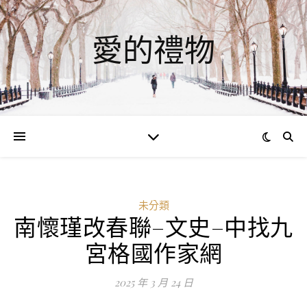
愛的禮物
未分類
南懷瑾改春聯–文史–中找九
宮格國作家網
2025 年 3 月 24 日