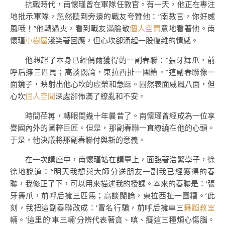
抗戰時代，南懷瑾曾在軍隊任教官。有一天，他正在專注
地批示軍隊，忽然聽到旁邊的戰友夸贊他：“南教官，你好威
風哦！”他轉過火，看到戰友滿臉敬
個人空間
意地看著他。南
懷瑾
小樹屋
淺笑著回應，但心坎卻涌起一股復雜的情感。
他想起了本身已經偶爾獲得的一副春聯：“張牙舞爪，前
呼后擁三匹馬；高談闊論，東拉西扯一團糟。”這副春聯像一
面鏡子，映射出他心坎的虛榮和急躁。固然表面威風八面，但
心坎
個人空間
深處卻佈滿了繚亂和不安。
時間荏苒，轉眼間幾十年曩昔了。南懷瑾曾經成為一位享
譽國內外的國粹巨匠。但是，那副春聯一直繚繞在他的心頭。
于是，他決議將那副春聯付與新的意義。
在一次講座中，南懷瑾站在講臺上，面臨著浩繁學子，徐
徐地說道：“明天我想與大師分送朋友一副我已經獲得的春
聯，我修正了下，可以用來描述我的授課。本來的春聯是：‘張
牙舞爪，前呼后擁三匹馬；高談闊論，東拉西扯一團糟。’此
刻，我把這副春聯改成：‘冒名行騙，前呼后擁車三
舞蹈教室
輛。’這里的‘車三輛’分辨代表著貪、嗔、癡這三種煩心傷腦。