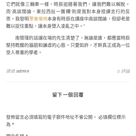
它們就像三輛車一樣，時辰追隨著我們，讓我們難以解脫。
而‘高談闊論，東拉西扯一團糟’則是我對本身授課言行的反
思。我發明
聚會場地
本身有時辰在講座中高談闊論，但卻老是
難以捉住重點，讓本身墮入凌亂之中。”
南懷瑾的話讓在場的先生清楚了，無論是誰，都應當時辰
堅持甦醒的腦筋和謙虛的心態。只要如許，才幹真正成為一位
受人尊重的學者。
通過
admin
0 評論
留下一個回覆
發佈留言必須填寫的電子郵件地址不會公開。
必填欄位標示
為
*