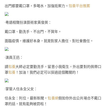
出門都要戴口罩，多喝水，加強抵禦力。
包養平台推薦
·粵語相聲扮演藝術家黃俊英：
戴口罩、勤洗手、不出門、不賀年。
面臨疫情，維護好本身，就是對家人擔任、對社會擔任。
·演員王迅：
請
包養
大師必定要勤洗手，留意小我衛生，外出要對的佩帶口
罩
包養
！加油！我們必定可以挺過這個難關的！
·掌管人任永全父女：
任永全：列位，最新新聞，
包養網
假如你外出公共場合不戴口
罩的話，就有能夠被罰啦！