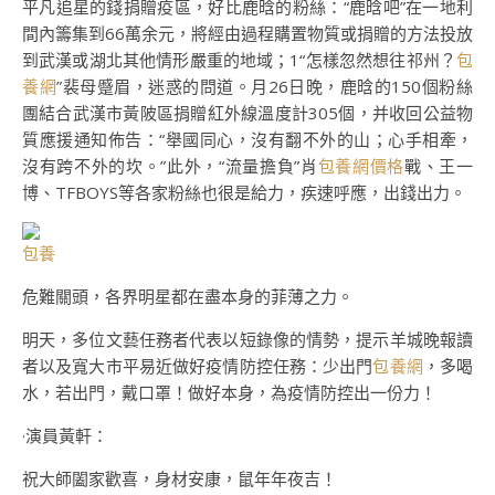
平凡追星的錢捐贈疫區，好比鹿晗的粉絲：“鹿晗吧”在一地利
間內籌集到66萬余元，將經由過程購置物質或捐贈的方法投放
到武漢或湖北其他情形嚴重的地域；1“怎樣忽然想往祁州？
包
養網
”裴母蹙眉，迷惑的問道。月26日晚，鹿晗的150個粉絲
團結合武漢市黃陂區捐贈紅外線溫度計305個，并收回公益物
質應援通知佈告：“舉國同心，沒有翻不外的山；心手相牽，
沒有跨不外的坎。”此外，“流量擔負”肖
包養網價格
戰、王一
博、TFBOYS等各家粉絲也很是給力，疾速呼應，出錢出力。
包養
危難關頭，各界明星都在盡本身的菲薄之力。
明天，多位文藝任務者代表以短錄像的情勢，提示羊城晚報讀
者以及寬大市平易近做好疫情防控任務：少出門
包養網
，多喝
水，若出門，戴口罩！做好本身，為疫情防控出一份力！
·演員黃軒：
祝大師闔家歡喜，身材安康，鼠年年夜吉！