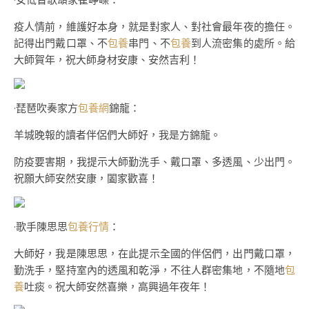
疫人情前，維護好本身，就是對家人、對社會最年夜的擔任。
記得出門戴口罩、不
包養
串門、不
包養
到人流密集的處所。給
大師賀年，祝大師身材安康、安然吉利！
·琵琶吹奏家方
包養網
錦龍：
羊城晚報的讀者伴侶們大師好，我是方錦龍。
防疫要害期，我提示大師勤洗手、戴口罩、多透風、少出門。
祝願大師安然安康，闔家歡喜！
·歌手陳思思
包養行情
：
大師好，我是陳思思，在此提示全國的伴侶們，出門戴口罩，
勤洗手，堅持室內的透風和乾淨，不往人群密集地，不隨地
包
養
吐痰。祝大師安然喜樂，高興過年夜年！