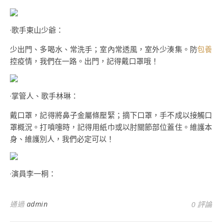
·歌手東山少爺：
少出門、多喝水、常洗手；室內常透風，室外少湊集。防
包養
控疫情，我們在一路。出門，記得戴口罩哦！
·掌管人、歌手林琳：
戴口罩，記得將鼻子金屬條壓緊；摘下口罩，手不成以接觸口
罩概況。打噴嚏時，記得用紙巾或以肘關節部位蓋住。維護本
身、維護別人，我們必定可以！
·演員李一桐：
通過
admin
0 評論