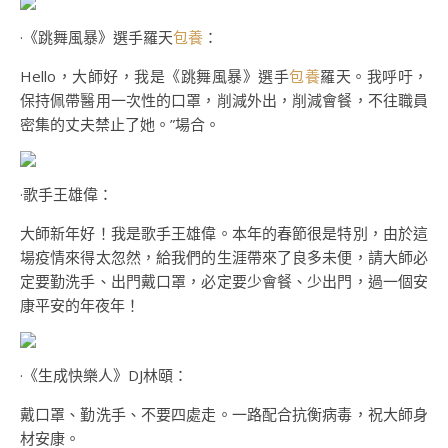
·《跳舞風暴》選手羅天
包養
：
Hello，大師好，我是《跳舞風暴》選手
包養
羅天。我呼吁，
保持佩帶醫用一次性的口罩，削減外出，削減會餐，不往職員
密集的丈夫禁止了她。”場合。
·歌手王雄偉：
大師新年好！我是歌手王雄偉。本年的春節很是特別，由於這
場疫情來得太忽然，給我們的生涯帶來了良多未便，請大師必
定要勤洗手、出門戴口罩，必定要少會餐、少出門，過一個安
康平安的年夜年！
·《生成快樂人》DJ林頤：
戴口罩、勤洗手、不要四處走。一路配合抗衡病毒，祝大師身
材安康。