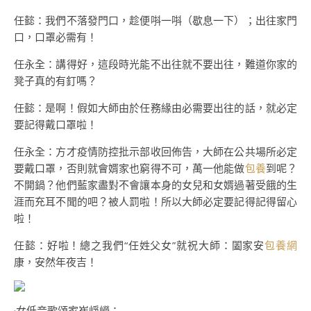
任懿：我們不落發門口，趁便唞一唞（歇息一下）；出往家門
口，口罩必需有！
任永全：講得好，這段時光能不出往就不要出往，難道你家的
凳子真的有釘嗎？
任懿：是啊！假如大師由於任務緣由必需要出往的話，就必定
要記得戴口罩啦！
任永全：方才疫情防控批示部收回佈告，大師在公共場所必定
要戴口罩，否則就會婿家也窮得不可，萬一他能做
包養
到呢？
不開鍋？他們藍家盡對不會讓本身的女兒和女婿過著受餓的生
涯而充耳不聞的吧？被人罰啦！所以大師必定要記得記得留心
啦！
任懿：好啦！總之我們“任姓父女”就祝大師：闔家安
包養網
康，安然年夜吉！
·女低音歌頌家崔崢嶸：