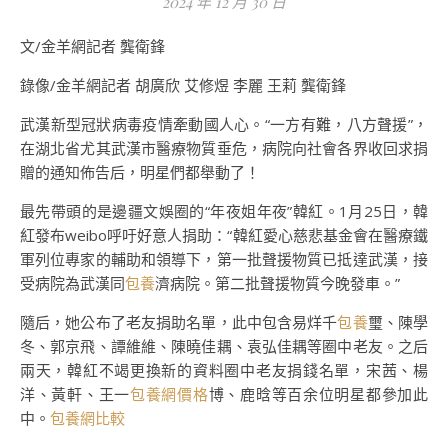
2024 年 12 月 30 日
文/金羊網記者 龔衛鋒
錄像/金羊網記者 胡廣欣 艾修煜 李麗 王莉 龔衛鋒
武漢新型冠狀病毒疫情牽動國人心。“一方有難，八方聲援”，
在湖北省尤其武漢市醫療物質垂危，病院向社會各界收回求捐
贈的通知佈告后，明星們都舉動了！
最先帶頭的是邊疆文娛圈的“年夜姐年夜”韓紅。1月25日，韓
紅發布weibo呼吁好意人捐助：“韓紅愛心慈悲基金會在醫療鐵
軍列位專家的輔助和領導下，第一批聲援物質已抵達武漢，接
受病院為武漢同
包養
濟病院。第二批聲援物質今晚發車。”
隨后，她公布了老友捐助名單，此中包含易烊千
包養
璽、陳學
冬、郭京飛、譚維維、陳曉佳耦、袁弘佳耦等圈中老友。之后
兩天，韓紅不竭更換新的資料圈中老友捐錢名單，宋茜、楊
洋、黃軒、王一
包養網價格
博、鹿晗等百余位明星都參加此
中。
包養網比較