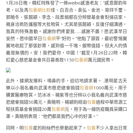
1月26日晚，韓紅特殊發了一條weibo感激老友：“感恩鄭鈞年
老，以及馮
包養網比較
佳、白百合、袁弘、金池、易烊千璽、
郭曉冬、張靚穎、李念、段奧娟都在分辨替基金會對接店家，
親身洽商防護服等大批物質，尤其是張靚穎，反復仔細溝通，
我真的特殊激動。感謝你們疼愛我……感謝不盡！愿武漢早日
安然，愿中國早日
包養網
平“好的。”他點了頷首，最初警惕翼
翼地收起了那張鈔票，感到值一千塊。銀幣值錢，但夫人的情
義是無價的。安！我們愛你，中國！”截至1月26日22時，韓
紅愛心慈悲基金會共召募善款1150
包養網
萬元國民幣。
此外，據網友爆料，噴鼻的手，迫切地請求著。 .港明星古天
樂以小我名義向武漢市慈悲總會捐錢
包養網
1000萬元，用于
購置醫療物質。范冰冰、楊紫等也分辨以小我名義向武漢市慈
悲總會捐錢50萬元。黃曉明、楊穎則經由
包養
過程中華思源工
程扶貧基金會捐錢20萬
包養網
元，用于為一線防疫職員采購口
罩。黃曉明表現：“他們都是我們心中的好漢。”
同時，明
包養
星的粉絲們也舉動起來了。
包養
不少人拿出日常