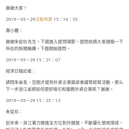
謝謝大家！
2019－05－29
活動佈置
15：16：53
壽小麗：
謝謝朱從玖先生。下面進入提問環節，提問前請大家通報一下
所在的新聞機構。下面開始提問。
2019－05－29 15：21：07
經濟日報記者：
請問朱省長，您剛才提到外資企業圓桌會議等經貿活動，那么
下一步浙江省將如何更好吸引和服務外資企業呢？謝謝。
2019－05－29 15：23：12
朱從玖：
近年來，浙江著力推進全方位對外開放，不斷優化營商環境，