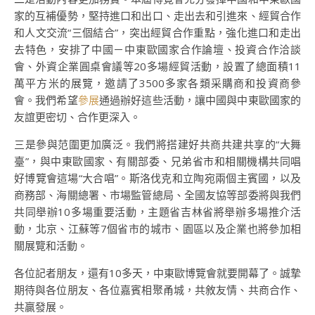
家的互補優勢，堅持進口和出口、走出去和引進來、經貿合作
和人文交流“三個結合”，突出經貿合作重點，強化進口和走出
去特色，安排了中國－中東歐國家合作論壇、投資合作洽談
會、外資企業圓桌會議等20多場經貿活動，設置了總面積11
萬平方米的展覽，邀請了3500多家各類采購商和投資商參
會。我們希望
參展
通過辦好這些活動，讓中國與中東歐國家的
友誼更密切、合作更深入。
三是參與范圍更加廣泛。我們將搭建好共商共建共享的“大舞
臺”，與中東歐國家、有關部委、兄弟省市和相關機構共同唱
好博覽會這場“大合唱”。斯洛伐克和立陶宛兩個主賓國，以及
商務部、海關總署、市場監管總局、全國友協等部委將與我們
共同舉辦10多場重要活動，主題省吉林省將舉辦多場推介活
動，北京、江蘇等7個省市的城市、園區以及企業也將參加相
關展覽和活動。
各位記者朋友，還有10多天，中東歐博覽會就要開幕了。誠摯
期待與各位朋友、各位嘉賓相聚甬城，共敘友情、共商合作、
共贏發展。