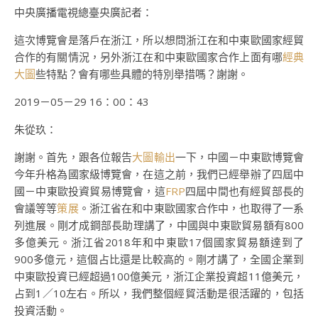
中央廣播電視總臺央廣記者：
這次博覽會是落戶在浙江，所以想問浙江在和中東歐國家經貿
合作的有關情況，另外浙江在和中東歐國家合作上面有哪
經典
大圖
些特點？會有哪些具體的特別舉措嗎？謝謝。
2019－05－29 16：00：43
朱從玖：
謝謝。首先，跟各位報告
大圖輸出
一下，中國－中東歐博覽會
今年升格為國家級博覽會，在這之前，我們已經舉辦了四屆中
國－中東歐投資貿易博覽會，這
FRP
四屆中間也有經貿部長的
會議等等
策展
。浙江省在和中東歐國家合作中，也取得了一系
列進展。剛才成鋼部長助理講了，中國與中東歐貿易額有800
多億美元。浙江省2018年和中東歐17個國家貿易額達到了
900多億元，這個占比還是比較高的。剛才講了，全國企業到
中東歐投資已經超過100億美元，浙江企業投資超11億美元，
占到1／10左右。所以，我們整個經貿活動是很活躍的，包括
投資活動。