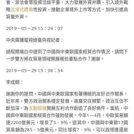
會、浙洽會等投資洽談平臺，大力發展外資并購、引入境外戰
略
沈浸式體驗
性投資、推動企業境外上市等方式，加快引進高
質量外資。
2019－05－29 15：24：07
中央廣播電視總臺央視記者：
過程開場白中提到了中國與中東歐國家經貿合作情況，請問下
一步雙方將在貿易領域開展哪些重點合作？謝謝。
2019－05－29 15：38：54
李成鋼：
謝謝你的提問。中國與中東歐國家有著傳統的友好合作關系，
近年來，雙方政治關系穩定發展，高層交往頻繁，政治互信不
斷加深，為
互動裝置
開展互利合作創造了良好條件。當前，中
國與中東歐國家經貿合作蓬勃發展，今年1－4月，中歐貿易額
達2200億美元，增長了5．9％。這其中，中國與中東歐17國
貿易額為285．5億美元，同比增長7．9％，可以說增速還是