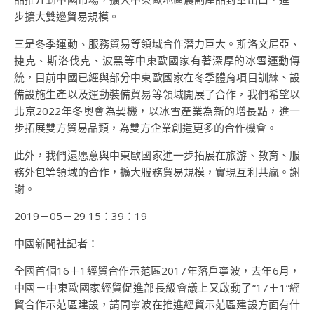
步擴大雙邊貿易規模。
三是冬季運動、服務貿易等領域合作潛力巨大。斯洛文尼亞、
捷克、斯洛伐克、波黑等中東歐國家有著深厚的冰雪運動傳
統，目前中國已經與部分中東歐國家在冬季體育項目訓練、設
備設施生產以及運動裝備貿易等領域開展了合作，我們希望以
北京2022年冬奧會為契機，以冰雪產業為新的增長點，進一
步拓展雙方貿易品類，為雙方企業創造更多的合作機會。
此外，我們還愿意與中東歐國家進一步拓展在旅游、教育、服
務外包等領域的合作，擴大服務貿易規模，實現互利共贏。謝
謝。
2019－05－29 15：39：19
中國新聞社記者：
全國首個16＋1經貿合作示范區2017年落戶寧波，去年6月，
中國－中東歐國家經貿促進部長級會議上又啟動了“17＋1”經
貿合作示范區建設，請問寧波在推進經貿示范區建設方面有什