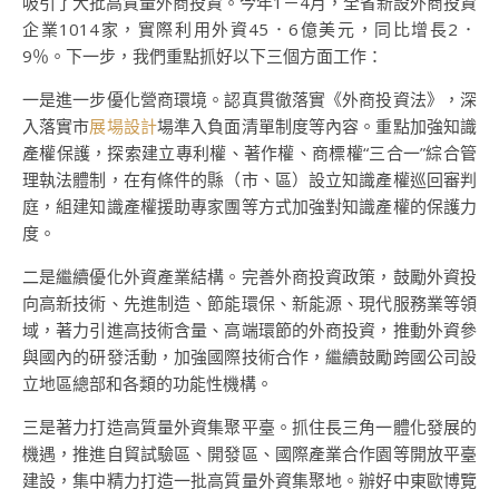
吸引了大批高質量外商投資。今年1－4月，全省新設外商投資
企業1014家，實際利用外資45．6億美元，同比增長2．
9％。下一步，我們重點抓好以下三個方面工作：
一是進一步優化營商環境。認真貫徹落實《外商投資法》，深
入落實市
展場設計
場準入負面清單制度等內容。重點加強知識
產權保護，探索建立專利權、著作權、商標權“三合一”綜合管
理執法體制，在有條件的縣（市、區）設立知識產權巡回審判
庭，組建知識產權援助專家團等方式加強對知識產權的保護力
度。
二是繼續優化外資產業結構。完善外商投資政策，鼓勵外資投
向高新技術、先進制造、節能環保、新能源、現代服務業等領
域，著力引進高技術含量、高端環節的外商投資，推動外資參
與國內的研發活動，加強國際技術合作，繼續鼓勵跨國公司設
立地區總部和各類的功能性機構。
三是著力打造高質量外資集聚平臺。抓住長三角一體化發展的
機遇，推進自貿試驗區、開發區、國際產業合作園等開放平臺
建設，集中精力打造一批高質量外資集聚地。辦好中東歐博覽