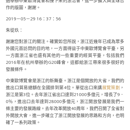
過舉辦中東歐博覽會和接下來的浙洽會，進一步擴大與全球合
作的版圖，謝謝。
2019－05－29 16：37：56
朱從玖：
謝謝您對浙江的關注。確實如您所說，浙江近幾年已成為眾多
外國元首訪問的目的地，一方面得益于中東歐博覽會平臺，另
一方面浙江省也還有其他的一些重要的經貿平臺，包括我們
2016年在杭州舉辦的G20峰會，這都給浙江帶來很多很好的
發展條件。
中東歐博覽會是浙江的新舞臺。浙江是個開放的大省，我們的
進出口貿易總額在全國排到第4位。單從出口來講
展覽策劃
，
浙江是第3位。去年浙江省出口達到21000多億元，增長了9．
0％，進出口去年達到28000多億元，浙江開放發展是我們一
條主要的發展路線。去年改革開放40周年，我們召開了全省對
外開放大會，進一步確立了浙江開放發展的思路和方向，也明
確了一系列政策。