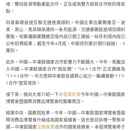
域，雙向投資帶動產能合作，正在成為雙方經貿合作新的增長
點。
四是基礎設施互聯互通進展順利。中國企業在塞爾維亞、波
黑、黑山、馬其頓承建的一系列能源、交通基礎設施項目順利
實施。匈塞鐵路塞爾維亞境內段已開工建設，匈牙利境內段已
公布招標結果；截至今年4月底，中歐班列累計開行超過1．5
萬列。
此外，中國—中東歐國家合作影響力不斷擴大。今年，希臘加
入中國—中東歐國家合作“朋友圈”，“16＋1合作”正式擴展為
“17＋1合作”。中方愿與中東歐各國齊心協力，繼續推動“17＋
1合作”提質增效。
接下來，我向大家介紹一下
奇藝果影像
今年中國—中東歐國家
博覽會暨國際消費品博覽會的籌備情況。
經黨中央、國務院批準，今年，中國—中東歐國家博覽會暨國
際消費品博覽會升級成為國家級展會，這也是目前唯一聚焦中
國—中東歐國家
互動裝置
合作的國家級展會。本屆博覽會將于