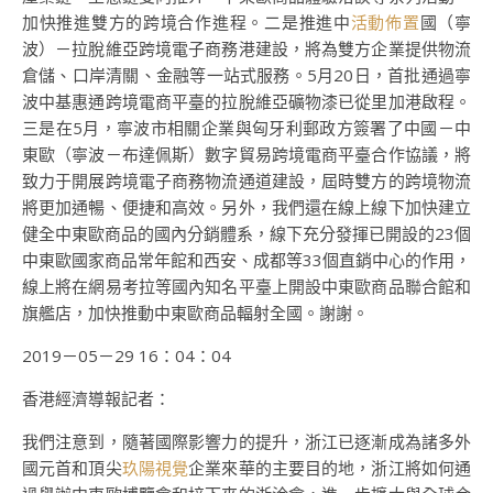
加快推進雙方的跨境合作進程。二是推進中
活動佈置
國（寧
波）－拉脫維亞跨境電子商務港建設，將為雙方企業提供物流
倉儲、口岸清關、金融等一站式服務。5月20日，首批通過寧
波中基惠通跨境電商平臺的拉脫維亞礦物漆已從里加港啟程。
三是在5月，寧波市相關企業與匈牙利郵政方簽署了中國－中
東歐（寧波－布達佩斯）數字貿易跨境電商平臺合作協議，將
致力于開展跨境電子商務物流通道建設，屆時雙方的跨境物流
將更加通暢、便捷和高效。另外，我們還在線上線下加快建立
健全中東歐商品的國內分銷體系，線下充分發揮已開設的23個
中東歐國家商品常年館和西安、成都等33個直銷中心的作用，
線上將在網易考拉等國內知名平臺上開設中東歐商品聯合館和
旗艦店，加快推動中東歐商品輻射全國。謝謝。
2019－05－29 16：04：04
香港經濟導報記者：
我們注意到，隨著國際影響力的提升，浙江已逐漸成為諸多外
國元首和頂尖
玖陽視覺
企業來華的主要目的地，浙江將如何通