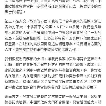
園，這都是下一步浙江企業走出去的重要目的地。我相信，中
東歐博覽會也會進一步推動浙江的企業走出去，探索更多的國
際合作經驗。
第三，在人文、教育等方面，我相信也會有更大的推進，浙江
省地方不大，十多萬平方公里，人口5700多萬，我們也是每
年出境游的大省。全省圍繞中國－中東歐博覽會開展了一系列
布局，包括在高校開辦一些多語種專業，因為這17個國家語種
很豐富，在浙江的高校里開設這些語種專業，培養語言方面的
人才，能夠支持我們跟中東歐國家的深度合作。
我們很感謝商務部的支持，讓我們承辦中東歐博覽會這項重大
活動。我們也會把浙江省在各方面的開放發展經驗、成果、活
動統籌起來，利用中東歐博覽會的平臺整合資源，進一步增強
內在聯系、內在邏輯性，推動浙江更好地開放發展。如浙江自
貿試驗區，以油品和油氣全產業鏈發展作為重要內容，我相信
跟中東歐國家的合作也會促進我們浙江自貿試驗區的發展。
總而言之，開放發展是我們非常重要的一條發展主線，習近平
總書記也強調，中國開放的大門不會關閉，只會越開越大。浙