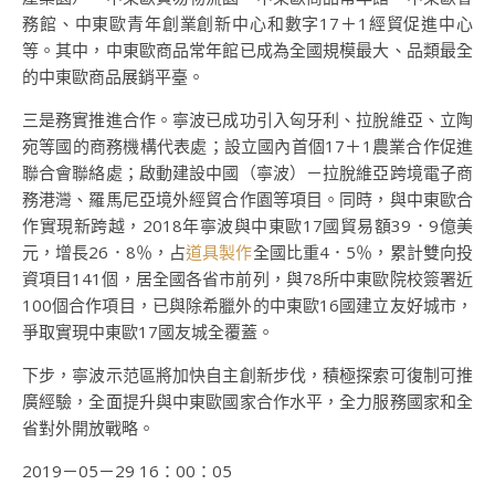
務館、中東歐青年創業創新中心和數字17＋1經貿促進中心
等。其中，中東歐商品常年館已成為全國規模最大、品類最全
的中東歐商品展銷平臺。
三是務實推進合作。寧波已成功引入匈牙利、拉脫維亞、立陶
宛等國的商務機構代表處；設立國內首個17＋1農業合作促進
聯合會聯絡處；啟動建設中國（寧波）－拉脫維亞跨境電子商
務港灣、羅馬尼亞境外經貿合作園等項目。同時，與中東歐合
作實現新跨越，2018年寧波與中東歐17國貿易額39．9億美
元，增長26．8％，占
道具製作
全國比重4．5％，累計雙向投
資項目141個，居全國各省市前列，與78所中東歐院校簽署近
100個合作項目，已與除希臘外的中東歐16國建立友好城市，
爭取實現中東歐17國友城全覆蓋。
下步，寧波示范區將加快自主創新步伐，積極探索可復制可推
廣經驗，全面提升與中東歐國家合作水平，全力服務國家和全
省對外開放戰略。
2019－05－29 16：00：05