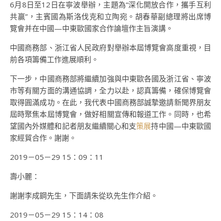
6月8日至12日在寧波舉辦，主題為“深化開放合作，攜手互利
共贏”，主賓國為斯洛伐克和立陶宛。胡春華副總理將出席博
覽會并在中國—中東歐國家合作論壇作主旨演講。
中國商務部、浙江省人民政府對舉辦本屆博覽會高度重視，目
前各項籌備工作進展順利。
下一步，中國商務部將繼續加強與中東歐各國及浙江省、寧波
市等有關方面的溝通協調，全力以赴，認真籌備，確保博覽會
取得圓滿成功。在此，我代表中國商務部誠摯邀請新聞界朋友
屆時聚焦本屆博覽會，做好相關宣傳和報道工作。同時，也希
望國內外媒體和記者朋友繼續關心和支
策展
持中國—中東歐國
家經貿合作。謝謝。
2019－05－29 15：09：11
壽小麗：
謝謝李成鋼先生，下面請朱從玖先生作介紹。
2019－05－29 15：14：08