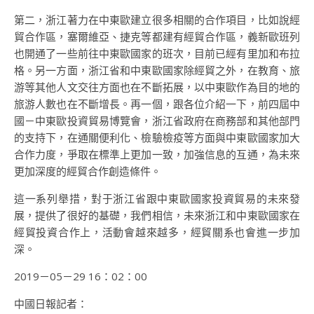
第二，浙江著力在中東歐建立很多相關的合作項目，比如說經
貿合作區，塞爾維亞、捷克等都建有經貿合作區，義新歐班列
也開通了一些前往中東歐國家的班次，目前已經有里加和布拉
格。另一方面，浙江省和中東歐國家除經貿之外，在教育、旅
游等其他人文交往方面也在不斷拓展，以中東歐作為目的地的
旅游人數也在不斷增長。再一個，跟各位介紹一下，前四屆中
國－中東歐投資貿易博覽會，浙江省政府在商務部和其他部門
的支持下，在通關便利化、檢驗檢疫等方面與中東歐國家加大
合作力度，爭取在標準上更加一致，加強信息的互通，為未來
更加深度的經貿合作創造條件。
這一系列舉措，對于浙江省跟中東歐國家投資貿易的未來發
展，提供了很好的基礎，我們相信，未來浙江和中東歐國家在
經貿投資合作上，活動會越來越多，經貿關系也會進一步加
深。
2019－05－29 16：02：00
中國日報記者：