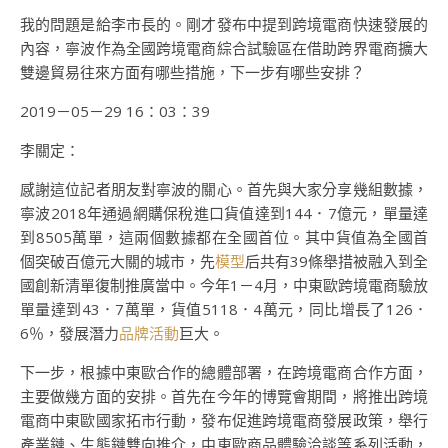
我的問題是給李市長的。剛才發布中提到跨境電商快速發展的
內容，寧波作為全國跨境電商綜合試驗區在借助跨界電商擴大
雙邊貿易往來方面有哪些措施，下一步有哪些安排？
2019－05－29 16：03：39
李關定：
感謝這位記者朋友對寧波的關心。首先與大家分享幾組數據，
寧波2018年通過網購保稅進口貨值達到144．7億元，單量達
到8505萬單，這兩個數據都在全國首位。其中貨值為全國首
個突破百億元大關的城市，先
模型
后共有39條舉措被融入到全
國創新清單復制推廣當中。今年1－4月，中東歐跨境電商驗放
單量達到43．7萬單，貨值5118．4萬元，同比增長了126．
6％，發展潛力
品牌活動
巨大。
下一步，根據中東歐合作的總體部署，在跨境電商合作方面，
主要做幾方面的安排。首先在今年的博覽會期間，將推出跨境
電商中東歐國家拓市行動，發布促進跨境電商發展政策，舉行
產業鏈、生態鏈雙向推介，中東歐商品體驗洽談等系列活動，