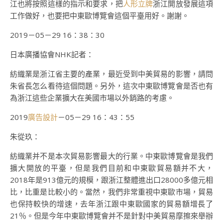
江也將按照這樣的指示和要求，把
人形立牌
浙江開放發展這項
工作做好，也要把中東歐博覽會這個平臺用好。謝謝。
2019－05－29 16：38：30
日本廣播協會NHK記者：
紡織業是浙江省主要的產業，最近受到中美貿易的影響，請問
朱省長怎么看待這個問題。另外，這次中東歐博覽會是否也有
為浙江這些企業擴大在美國市場以外銷路的考慮。
2019
廣告設計
－05－29 16：43：55
朱從玖：
紡織業并不是本次貿易影響最大的行業。中東歐博覽會是我們
擴大開放的平臺，但是我們目前和中東歐貿易額并不大，
2018年是913億元的規模，跟浙江整體進出口28000多億元相
比，比重是比較小的。當然，我們非常重視中東歐市場，貿易
也保持較快的增速，去年浙江跟中東歐國家的貿易額增長了
21％。但是今年中東歐博覽會并不是針對中美貿易摩擦來舉辦