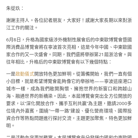
朱從玖：
謝謝主持人。各位記者朋友，大家好！感謝大家長期以來對浙
江工作的關注。
6月8日，升格為國家級涉外機制性展會后的中東歐博覽會暨國
際消費品博覽會將在寧波首次亮相，這是今年中國、中東歐國
家合作的又一次盛會。同期，我們還將舉辦第21屆浙洽會。與
往年相比，升格后的中東歐博覽會有以下幾個特點：
一是
啟動儀式
開放特色更加鮮明。從籌備開始，我們一直有個
小目標，就是希望博覽會能夠像它的舉辦地——寧波這座港口
城市一樣，成為我們敞開胸懷、擁抱世界的新窗口和跨越山
海、融通世界的新橋梁。因此，本屆博覽會突出全方位開放的
要求，以“深化開放合作、攜手互利共贏”為主題，邀請2000多
位境內外嘉賓，圍繞“一帶一路”建設、優化營商環境、國際投
資合作等熱點問題進行探討交流，主題更加聚焦，特色更加鮮
明。
二是活動內容更加務實。本屆博覽會充分發揮中國和中東歐國