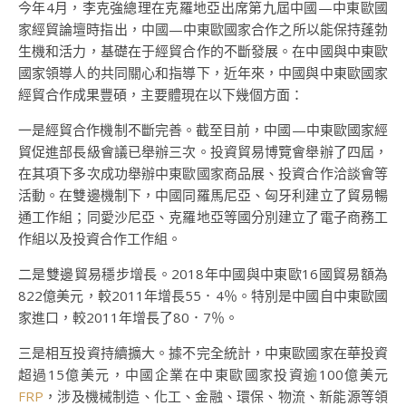
今年4月，李克強總理在克羅地亞出席第九屆中國—中東歐國
家經貿論壇時指出，中國—中東歐國家合作之所以能保持蓬勃
生機和活力，基礎在于經貿合作的不斷發展。在中國與中東歐
國家領導人的共同關心和指導下，近年來，中國與中東歐國家
經貿合作成果豐碩，主要體現在以下幾個方面：
一是經貿合作機制不斷完善。截至目前，中國—中東歐國家經
貿促進部長級會議已舉辦三次。投資貿易博覽會舉辦了四屆，
在其項下多次成功舉辦中東歐國家商品展、投資合作洽談會等
活動。在雙邊機制下，中國同羅馬尼亞、匈牙利建立了貿易暢
通工作組；同愛沙尼亞、克羅地亞等國分別建立了電子商務工
作組以及投資合作工作組。
二是雙邊貿易穩步增長。2018年中國與中東歐16國貿易額為
822億美元，較2011年增長55．4％。特別是中國自中東歐國
家進口，較2011年增長了80．7％。
三是相互投資持續擴大。據不完全統計，中東歐國家在華投資
超過15億美元，中國企業在中東歐國家投資逾100億美元
FRP
，涉及機械制造、化工、金融、環保、物流、新能源等領