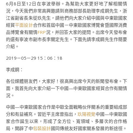
6月8日至12日在寧波舉辦。為幫助大家更好地了解相關情
況，今天我們非常高興邀請到商務部部長助理李成鋼先生，浙
江省副省長朱從玖先生，請他們向大家介紹中國與中東歐國家
經貿
平面設計
合作和首屆中國－中東歐國家博覽會暨國際消費
品博覽會有關情
FRP
況，并回答大家的提問。出席今天發布會
的還有寧波市副市長李關定先生。下面先請李成鋼先生作簡要
介紹。
2019－05－29 15：06：18
李成鋼：
各位媒體朋友們，大家好！很高興出席今天的新聞發布會。下
面，我首先向大家介紹一下中國—中東歐國家經貿合作有關情
況。
中國—中東歐國家合作是中歐全面戰略伙伴關系的重要組成部
分和有益補充。習近平主席曾指出，
玖陽視覺
中國—中東歐國
家合作誕生以來，形成了全方位、寬領域、多層次的合作格
局，開辟了中
包裝設計
國同傳統友好國家關系發展的新途徑。