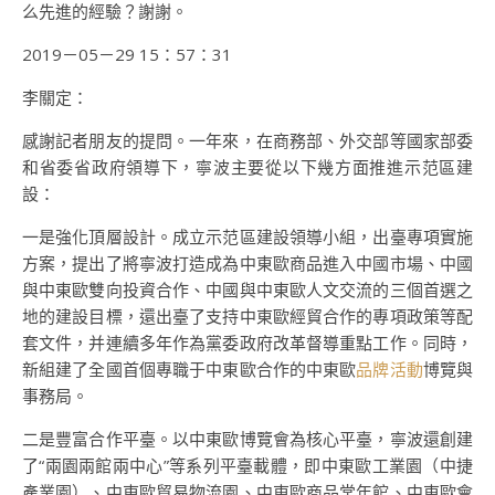
么先進的經驗？謝謝。
2019－05－29 15：57：31
李關定：
感謝記者朋友的提問。一年來，在商務部、外交部等國家部委
和省委省政府領導下，寧波主要從以下幾方面推進示范區建
設：
一是強化頂層設計。成立示范區建設領導小組，出臺專項實施
方案，提出了將寧波打造成為中東歐商品進入中國市場、中國
與中東歐雙向投資合作、中國與中東歐人文交流的三個首選之
地的建設目標，還出臺了支持中東歐經貿合作的專項政策等配
套文件，并連續多年作為黨委政府改革督導重點工作。同時，
新組建了全國首個專職于中東歐合作的中東歐
品牌活動
博覽與
事務局。
二是豐富合作平臺。以中東歐博覽會為核心平臺，寧波還創建
了“兩園兩館兩中心”等系列平臺載體，即中東歐工業園（中捷
產業園）、中東歐貿易物流園、中東歐商品常年館、中東歐會