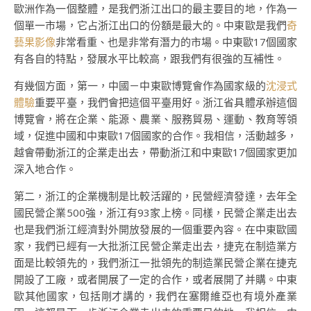
歐洲作為一個整體，是我們浙江出口的最主要目的地，作為一
個單一市場，它占浙江出口的份額是最大的。中東歐是我們
奇
藝果影像
非常看重、也是非常有潛力的市場。中東歐17個國家
有各自的特點，發展水平比較高，跟我們有很強的互補性。
有幾個方面，第一，中國－中東歐博覽會作為國家級的
沈浸式
體驗
重要平臺，我們會把這個平臺用好。浙江省具體承辦這個
博覽會，將在企業、能源、農業、服務貿易、運動、教育等領
域，促進中國和中東歐17個國家的合作。我相信，活動越多，
越會帶動浙江的企業走出去，帶動浙江和中東歐17個國家更加
深入地合作。
第二，浙江的企業機制是比較活躍的，民營經濟發達，去年全
國民營企業500強，浙江有93家上榜。同樣，民營企業走出去
也是我們浙江經濟對外開放發展的一個重要內容。在中東歐國
家，我們已經有一大批浙江民營企業走出去，捷克在制造業方
面是比較領先的，我們浙江一批領先的制造業民營企業在捷克
開設了工廠，或者開展了一定的合作，或者展開了并購。中東
歐其他國家，包括剛才講的，我們在塞爾維亞也有境外產業