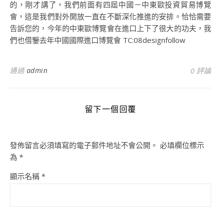
的，剛才講了，我們前面有四屆中國－中東歐投資貿易博覽
會，這是我們對外開放一直在不斷深化推進的安排。恰恰需要
告訴您的，今年的中東歐博覽會在進口上下了很大的功夫，我
們也借鑒去年中國國際進口博覽會 TC:08designfollow
通過
admin
0 評論
留下一個回覆
發佈留言必須填寫的電子郵件地址不會公開。
必填欄位標示
為
*
顯示名稱
*