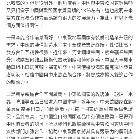
比較高的。但是從另外一個角度看，中國與中東歐國家貿易額
又只相當于中國與歐盟國家貿易額的13％左右，這也說明未來
雙方在貿易合作方面應該有很大的發展潛力。為此，有以下幾
個方面值得關注：
一是產能合作前景看好。中東歐地區國家有裝備制造業升級的
需求，中國的裝備制造水平處于全球產業鏈終端，性價比高，
雙方合作互補性很強。近年來，河北鋼鐵集團、紫金礦業集團
分別收購塞爾維亞斯梅代雷沃鋼廠和博爾銅礦，中國火車機車
動車組出口馬其頓、塞爾維亞，中國港機設備裝備克羅地亞普
洛切港，相信中國與中東歐產能合作，將會成為擴大雙邊合作
的新動力。
二是農業領域合作空間廣闊。中東歐國家的玫瑰油、琥珀、水
晶、啤酒等產品已經進入中國市場，近年來，中東歐國家在對
華農副產品出口方面開始發力，這些國家的農副產品綠色環
保，品質較高，在中國進口的同類產品中有價值優勢，已得到
中國消費者的認可，所以我們也將繼續推動中東歐國家與中國
質檢部門加強合作，協助中東歐國家將其具有競爭力的農副產
品推介到中國市場，擴大中東歐地區農副產品對華出口，進一