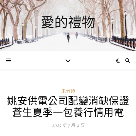
愛的禮物
未分類
姚安供電公司配變消缺保證
蒼生夏季一包養行情用電
2025 年 7 月 4 日