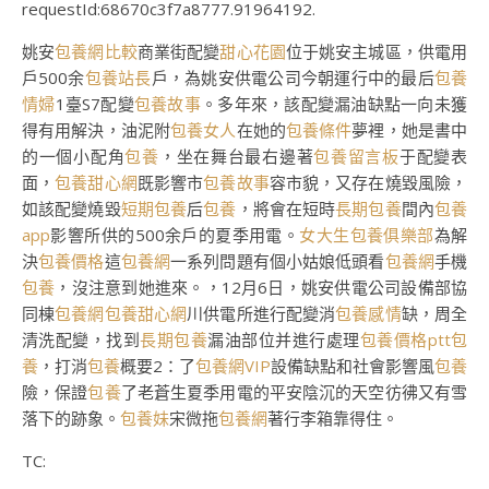
requestId:68670c3f7a8777.91964192.
姚安
包養網比較
商業街配變
甜心花園
位于姚安主城區，供電用
戶500余
包養站長
戶，為姚安供電公司今朝運行中的最后
包養
情婦
1臺S7配變
包養故事
。多年來，該配變漏油缺點一向未獲
得有用解決，油泥附
包養女人
在她的
包養條件
夢裡，她是書中
的一個小配角
包養
，坐在舞台最右邊著
包養留言板
于配變表
面，
包養甜心網
既影響市
包養故事
容市貌，又存在燒毀風險，
如該配變燒毀
短期包養
后
包養
，將會在短時
長期包養
間內
包養
app
影響所供的500余戶的夏季用電。
女大生包養俱樂部
為解
決
包養價格
這
包養網
一系列問題有個小姑娘低頭看
包養網
手機
包養
，沒注意到她進來。，12月6日，姚安供電公司設備部協
同棟
包養網
包養甜心網
川供電所進行配變消
包養感情
缺，周全
清洗配變，找到
長期包養
漏油部位并進行處理
包養價格ptt
包
養
，打消
包養
概要2：了
包養網VIP
設備缺點和社會影響風
包養
險，保證
包養
了老蒼生夏季用電的平安陰沉的天空彷彿又有雪
落下的跡象。
包養妹
宋微拖
包養網
著行李箱靠得住。
TC: