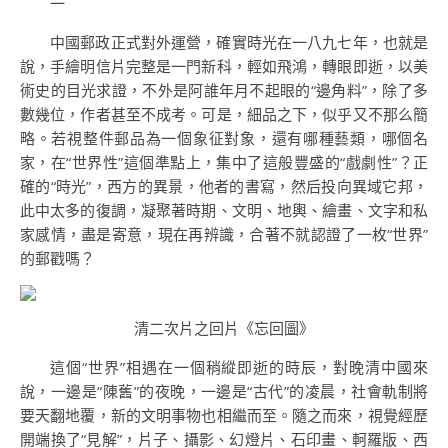
一
中國郵政正式對外運營，確實時光在一八九七年，也就是
說，手繪明信片完整是一門新科，輕如飛鴻，轉眼即逝，以美
術史的目光求證，不外是阿誰年月不起眼的“邊角料”，除了多
數幾位，作者甚至不成考。可是，細品之下，似乎又不那么簡
略。若視整件郵品為一個象征對象，還有哪種藝類，哪個名
家，在“世界性”這個準點上，集中了這般豐盛的“戲劇性”？正
確的“時光”，西方的異景，他者的書寫，然后投向異域它邦，
此中太多的復調，凝聚著時期、文明、地輿、繪畫、文字和私
家感情，盡是寄意，現在再辨識，合著不就認證了一枚“世界”
的郵戳嗎？
清二次片之回片《忘回圖》
這個“世界”相遇在一個稍縱即逝的時辰，對晚清中國來
說，一邊是“陳舊”的夜晚，一邊是“古代”的凌晨，社會軌制將
要天翻地覆，新的文明事物也相繼而至。隨之而來，視覺經歷
開端換了“見解”，片子、攝影、幻燈片、石印畫、軻羅版、西