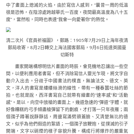
中了畫面上熄滅的火焰，由於寫信人感到，“曩昔一周的低溫
很是恐怖，在陰涼處跨越華氏一百度，夜間最高溫度為八十五
度”，當然啦，同時也表達“我會一向愛著你”的熱忱。
清二次片《官員祈福圖》，郵路：1905年7月29日上海年夜清
郵局收寄，8月2日轉交上海法國客郵局，9月6日抵達英國曼
切斯特
畫家開端構想明信片畫面的時辰，會見機地忍讓出一些空
間，以便利應用者書寫，但不消除寫信人靈光乍現，將文字自
動介入出去。分歧于中國書法的樸直，無論法文、德文、英
文，洋人的書寫是縷縷絲滑的線性，帶有一種春蠶吐絲的節
拍，也就是說，西洋書寫自己就帶有繪畫的“速率感”和“活動
感”。是以，向空中放槍的畫面上，幾道急速的“彈道”字體，就
好像糟糕的弓手傾盡槍彈留下的劃痕，才打落一只年夜雁；兩
個孺子蹲著說靜靜話，周邊寫滿劈頭蓋臉、又清楚無比的德
文，似乎為他們假造的絮語；一個孺子放鞭炮，從撲滅的引子
開端，文字以硝煙的樣子容貌升騰，構成行將爆炸的嚴重氣