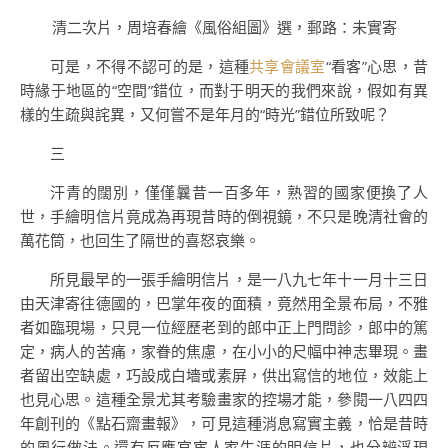
清二次片，周培春繪《風俗組圖》選，郵路：未實寄
可是，不得不認可的是，這種
共享會議室
“看客”心思，昔
時緣于地區的“空間”錯位，而對于明天的我們來說，假如有異
樣的生疏與詫異，又何嘗不是年月的“時光”錯位所致呢？
三
汗青的闊別，僅僅曩昔一百多年，熟習的國家便換了人
世，手繪明信片竟成為再現昔時的倒視鏡，不只是晚清社會的
萬花筒，也回生了隔世的喜怒哀樂。
所見最早的一張手繪明信片，是一八九七年十一月十三日
由天津寄往德國的，巴掌年夜的面積，竟然用全景布局，不雅
者如臨現場，只見一位經歷老到的郎中正上門問診，郎中的篤
定，病人的苦痛，家眷的焦慮，在小小的尺幅中神志畢現。畫
者留出空缺處，巧設成白墻或素屏，供出寫信的地位，效能上
也見心思。這種全景尤其考驗畫家的控場才能，參閱一八四四
年創刊的《點石齋畫報》，可見這種消息寫實主義，恰是昔時
的風行做法。還有反應官宦人家生涯的明信片，也分辨浮現