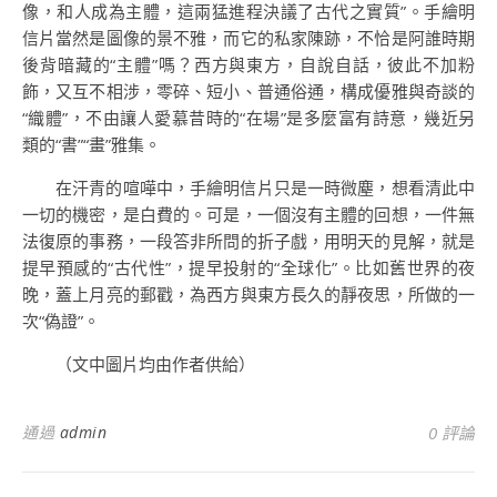
像，和人成為主體，這兩猛進程決議了古代之實質”。手繪明
信片當然是圖像的景不雅，而它的私家陳跡，不恰是阿誰時期
後背暗藏的“主體”嗎？西方與東方，自說自話，彼此不加粉
飾，又互不相涉，零碎、短小、普通俗通，構成優雅與奇談的
“織體”，不由讓人愛慕昔時的“在場”是多麼富有詩意，幾近另
類的“書”“畫”雅集。
在汗青的喧嘩中，手繪明信片只是一時微塵，想看清此中
一切的機密，是白費的。可是，一個沒有主體的回想，一件無
法復原的事務，一段答非所問的折子戲，用明天的見解，就是
提早預感的“古代性”，提早投射的“全球化”。比如舊世界的夜
晚，蓋上月亮的郵戳，為西方與東方長久的靜夜思，所做的一
次“偽證”。
（文中圖片均由作者供給）
通過
admin
0 評論