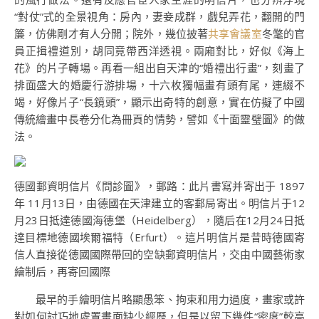
“對仗”式的全景視角：房內，妻妾成群，戲兒弄花，翻開的門
簾，仿佛剛才有人分開；院外，幾位披著
共享會議室
冬氅的官
員正揖禮道別，胡同竟帶西洋透視。兩廂對比，好似《海上
花》的片子轉場。再看一組出自天津的“婚禮出行畫”，刻畫了
排面盛大的婚慶行游排場，十六枚獨幅畫有頭有尾，連綴不
竭，好像片子“長鏡頭”，顯示出奇特的創意，實在仿擬了中國
傳統繪畫中長卷分化為冊頁的情勢，譬如《十面靈璧圖》的做
法。
德國郵資明信片《問診圖》，郵路：此片書寫并寄出于 1897
年 11月13日，由德國在天津建立的客郵局寄出。明信片于12
月23日抵達德國海德堡（Heidelberg），隨后在12月24日抵
達目標地德國埃爾福特（Erfurt）。這片明信片是昔時德國寄
信人直接從德國國際帶回的空缺郵資明信片，交由中國藝術家
繪制后，再寄回國際
最早的手繪明信片略顯愚笨、拘束和用力過度，畫家或許
對如何討巧地處置畫面缺少經歷，但是以留下幾件“密度”較高