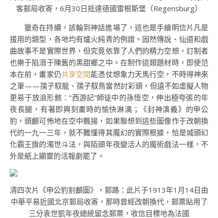
客郵局收寄，6月30日抵達德國雷根斯堡（Regensburg）
獵奇在持續，該輪到神話進場了，這也是手繪明信片凡是
援用的類型，各地均有爐火純青的例證。固然傳說、仙道和戲
曲故事不是實際世界，但究竟依靠了人們的精力空想，訂制者
也樂于陷溺于陳舊的黑甜鄉之中。在制作這類題材時，即使范
本在前，畫家仍
共享空間
能憑仗想象力天馬行空，不時得神來
之筆——孺子馭龍、孺子馭鳥當然討彩頭，但遠不如虛擬人物
更易于放浪形骸：“西游記”師徒中的孫悟空，伸出極夸張的年
夜長腿，有著即興刻畫時的愉快淋漓；《封神演義》的申公
豹，頭顱可怖地在空中飄揚，如果聯想到這些圖像作于改朝換
代的一九一三年，就不難懂得其魔幻的實際根據，恰是城頭幻
化霸王旗的濁世斗法，與陌頭年夜變活人的魔術戲法一樣，不
外是紙上顯靈的活報劇罷了。
清四次片《申公豹割顱圖》，郵路：此片于1913年1月14日由
中華平易近國北京郵局收寄，那時曾經改朝換代，郵票貼用了
三分袁世凱年夜總統留念郵票，收信目標地為法國