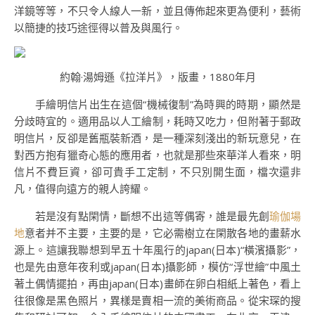
洋鏡等等，不只令人線人一新，並且傳佈起來更為便利，藝術
以簡捷的技巧途徑得以普及與風行。
約翰·湯姆遜《拉洋片》，版畫，1880年月
手繪明信片出生在這個“機械復制”為時興的時期，顯然是
分歧時宜的。適用品以人工繪制，耗時又吃力，但附著于郵政
明信片，反卻是舊瓶裝新酒，是一種深刻淺出的新玩意兒，在
對西方抱有獵奇心態的應用者，也就是那些來華洋人看來，明
信片不費巨資，卻可貴手工定制，不只別開生面，檔次還非
凡，值得向遠方的親人誇耀。
若是沒有點閑情，斷想不出這等偶寄，誰是最先創
瑜伽場
地
意者并不主要，主要的是，它必需樹立在閑散各地的畫薪水
源上。這讓我聯想到早五十年風行的japan(日本)“橫濱攝影”，
也是先由意年夜利或japan(日本)攝影師，模仿“浮世繪”中風土
著土偶情擺拍，再由japan(日本)畫師在卵白相紙上著色，看上
往很像是黑色照片，異樣是賣相一流的美術商品。從宋琛的搜