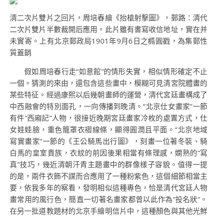
清二次片雙片之回片，周培春繪《抬槍射擊圖》，郵路：清代
二次片雙片半數裁開后應用。此片雖有書寫收信地址，實在并
未實寄。上有北京郵政局1901年9月6日之橢圓戳，為集郵性
質蓋銷
假如周培春行走“如意館”的情形失實，相似情形確定不止
一個。猜測的來由，還包含這些畫中，模糊可見清宮院體畫的
某些特征。經過康熙以后幾朝畫師的運營，清代宮廷畫構成了
中西融會的特別面孔，一向傳播到晚清。“北京仕女畫家”一節
有件“西廂記”人物，很接近晚期宮廷畫家冷枚的處置方式，仕
女娃娃臉，重色籠罩衣褶線條，顯得圓潤且平面。“北京地域
寫實畫家”一節的《王公騎馬出行圖》，刻畫一位著冬裝、騎
白馬的皇室貴族，衣紋的前因後果相當有條理感，嫻熟的“寫
真”技巧，幾近清朝汗青主題畫中的群像樣子容貌。值得一提
的是，兩件衣飾不謀而合應用了一種粉紫色，這個細節相當主
要，依我多年的察看，發明相似這種專色，恰是清代宮廷人物
畫常用的風行色，簡直一切著名畫家都曾以此作為“投名狀”。
在另一批道教題材的北京手繪明信片中，這種顏色與其他光鮮