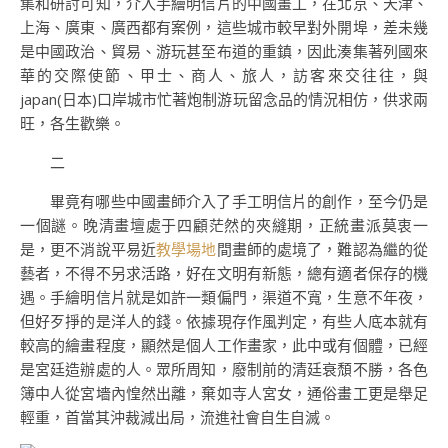
集和研討可知，介入手繪明信片的中國畫工，在北京、天津、
上海、廣東、廣西都有案例，這些城市較早對外開埠，差未幾
是中國政治、貿易、游玩甚至布道的重鎮，因此湊集著列國來
華的交際使節、甲士、商人、旅人，訪客來交往往，與
japan(日本)口岸城市忙著炮制游玩留念品的情況相仿，供求兩
旺，各生歡樂。
二
畢竟有哪些中國畫師介入了手工明信片的創作，至今仍是
一個謎。晚清畫壇處于四顧茫然的夾縫期，正統畫派莫衷一
是，更不消說平易近
教學場地
間畫師的處境了，難認為繼的從
藝者，不得不另求活路，好在文明有新態，總有適者保存的機
遇。手繪明信片就是如許一類偏門，渠道不寬，生意不年夜，
但好歹掙的是洋人的錢。依據現存作風判定，有些人底本就有
較高的繪畫程度，顯然是個人工作畫家，此中或有個體，已經
是宮廷造辦處的人。眾所周知，廢制前的清廷衰頹不勝，各色
簿中人從宮墻內惶然出離，棄如寺人宮女，通俗畫工更是舉足
輕重，首當其沖裁減出局，流進社會自生自滅。