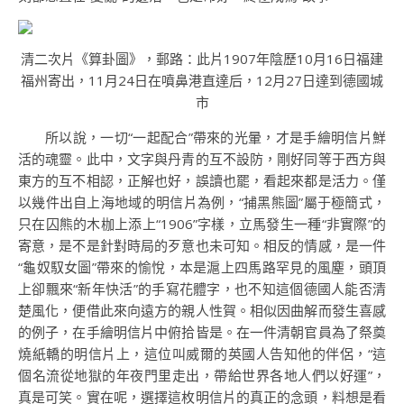
清二次片《算卦圖》，郵路：此片1907年陰歷10月16日福建
福州寄出，11月24日在噴鼻港直達后，12月27日達到德國城
市
所以說，一切“一起配合”帶來的光暈，才是手繪明信片鮮
活的魂靈。此中，文字與丹青的互不設防，剛好同等于西方與
東方的互不相認，正解也好，誤讀也罷，看起來都是活力。僅
以幾件出自上海地域的明信片為例，“捕黑熊圖”屬于極簡式，
只在囚熊的木枷上添上“1906”字樣，立馬發生一種“非實際”的
寄意，是不是針對時局的歹意也未可知。相反的情感，是一件
“龜奴馭女圖”帶來的愉悅，本是滬上四馬路罕見的風塵，頭頂
上卻飄來“新年快活”的手寫花體字，也不知這個德國人能否清
楚風化，便借此來向遠方的親人性賀。相似因曲解而發生喜感
的例子，在手繪明信片中俯拾皆是。在一件清朝官員為了祭奠
燒紙轎的明信片上，這位叫威爾的英國人告知他的伴侶，“這
個名流從地獄的年夜門里走出，帶給世界各地人們以好運”，
真是可笑。實在呢，選擇這枚明信片的真正的念頭，料想是看