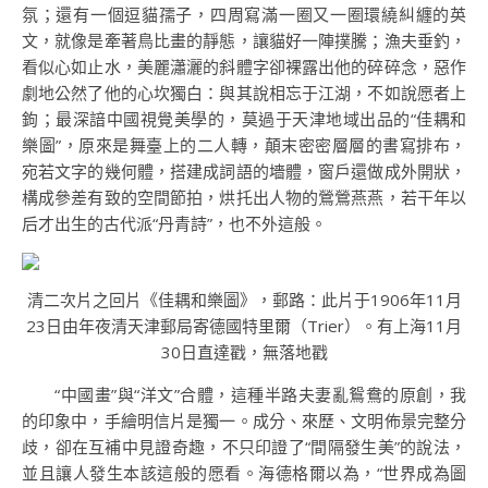
氛；還有一個逗貓孺子，四周寫滿一圈又一圈環繞糾纏的英
文，就像是牽著鳥比畫的靜態，讓貓好一陣撲騰；漁夫垂釣，
看似心如止水，美麗瀟灑的斜體字卻裸露出他的碎碎念，惡作
劇地公然了他的心坎獨白：與其說相忘于江湖，不如說愿者上
鉤；最深諳中國視覺美學的，莫過于天津地域出品的“佳耦和
樂圖”，原來是舞臺上的二人轉，顛末密密層層的書寫排布，
宛若文字的幾何體，搭建成詞語的墻體，窗戶還做成外開狀，
構成參差有致的空間節拍，烘托出人物的鶯鶯燕燕，若干年以
后才出生的古代派“丹青詩”，也不外這般。
清二次片之回片《佳耦和樂圖》，郵路：此片于1906年11月
23日由年夜清天津郵局寄德國特里爾（Trier）。有上海11月
30日直達戳，無落地戳
“中國畫”與“洋文”合體，這種半路夫妻亂鴛鴦的原創，我
的印象中，手繪明信片是獨一。成分、來歷、文明佈景完整分
歧，卻在互補中見證奇趣，不只印證了“間隔發生美”的說法，
並且讓人發生本該這般的愿看。海德格爾以為，“世界成為圖