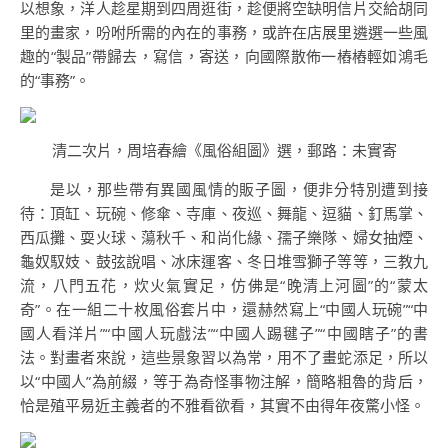
以想象，洋人趁星期到四周逛街，趁便將空缺明信片交給胡同
里的畫家，吩咐所需的內在的事務，或許在店展里遴選一些風
趣的“製品”帶歸去，寫信，寄送，向國際散佈一樁樁輕如鴻毛
的“事務”。
清二次片，周培春繪《風俗組圖》選，郵路：未實寄
是以，那些帶有異國風情的販子圖，便非分特別遭到接
待：頂缸、玩碗、修傘、寺庫、夜巡、舞龍、逗貓、釘馬掌、
西瓜攤、耍火球、蕩秋千、和尚化緣、孺子樂隊、婦女抽煙、
龜奴馭妓、鼓弦說唱、冰床運客、冬日堆雪獅子等等，三教九
流，八門五花，炊火氣實足，仿佛是“晚清上河圖”的“蒙太
奇”。在一組二十枚風俗套片中，還赫然寫上“中國人玩碗”“中
國人看洋片”“中國人玩戲法”“中國人踢毽子”“中國瞎子”的書
法。對畫者來說，這些景象習以為常，用不了畫蛇添足，所以
以“中國人”為前綴，等于為奇怪事物注解，簡略粗魯的背后，
恰是殖平易近主義者的不雅看欲看，其實不由得年夜驚小怪。