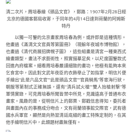
清二次片，周培春繪《頭品文官》，郵路：1907年2月28日經
北京的德國客郵局收寄，于同年的4月14日達到荷蘭的阿姆斯
特丹
以獨一可鑒的北京畫家周培春為例，或許即是這種情形。
他畫過《滿清文文官員等第圖冊》（現躲年夜城市博物館），
也畫過《清代商展招牌幌子圖》，這些組畫是清宮一種東西式
繪畫類型，畫法不求藝術性，照實描摹足矣，以尺度圖鑒款式
回進內府檔案。細看周培春嚴謹細致的畫功，他極有能夠本來
乞食宮中，因此對文武年夜臣的衣飾舉止了如指掌，明信片便
手繪出“此是六品文官”“此是頭品文官”“官員騎馬”等宦海行狀，
朝服等第制式正確無誤，還有“清兵試火槍”“雙人抬槍射擊”等
軍情實錄，可見周培春所聞皆禁中所見，見識遠高于普通布衣
畫家。風趣的是，從明信片上的郵票、郵戳信息得知，委托者
與畫面內在的事務成分吻合，文有荷蘭領事館交際官，武有德
國水兵軍官，顯然是向熟習清廷底細的畫工特殊定制的，在其
他手繪明信片中，此類題材盡無僅有。