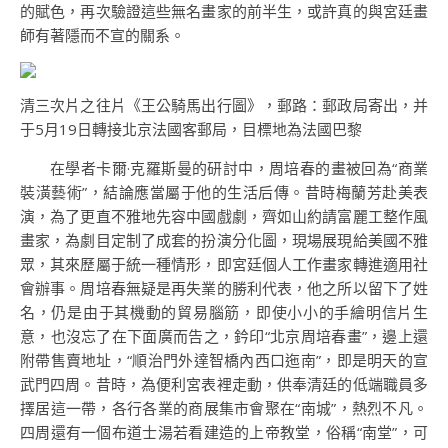
的賦色，再次驗證這些無名畫家的前半生，或許真的與宮廷畫
師有著隱而不宣的關系。
清三次片之往片《王公騎馬出行圖》，郵路：郵政局寄出，并
于5月19日轉接北京法國客郵局，目標地為法國巴黎
在學者卡爾·克羅斯曼的研討中，周培春的畫被回為“商業
裝潢藝術”，結論應當屬于他的生活后傳。昔時梅蘭芳赴美表
演，為了更直不雅地先容中國戲劇，齊如山約請富麗工整作風
畫家，為劇目定制了成套的扮演分化圖，現場展現給美國不雅
眾，其來歷屬于統一種情形，即宮廷個人工作畫家轉進適用社
會辦事。周培春無疑是再失業的勝利代表，他之所以留下了姓
名，仍是由于其機動的貿易腦筋，即使小小的手繪明信片生
意，也沒忘了在下面廣而告之，鈐印“北京周培春畫”，邊上還
附帶售賣地址，“順治門外達智橋內西口迤南”，即是明天的宣
武門四周。昔時，為便利宮表裡走動，供奉清廷的低端職員多
擇居這一帶，各行各業的商展集市會聚在“南城”，熱烈不凡。
四周還有一個布道士湯若看建造的上帝教堂，俗稱“南堂”，可