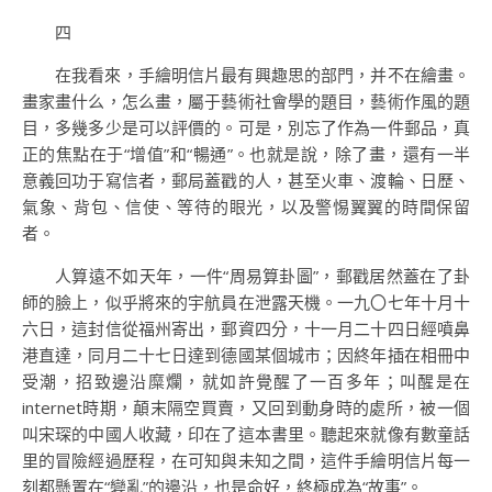
四
在我看來，手繪明信片最有興趣思的部門，并不在繪畫。
畫家畫什么，怎么畫，屬于藝術社會學的題目，藝術作風的題
目，多幾多少是可以評價的。可是，別忘了作為一件郵品，真
正的焦點在于“增值”和“暢通”。也就是說，除了畫，還有一半
意義回功于寫信者，郵局蓋戳的人，甚至火車、渡輪、日歷、
氣象、背包、信使、等待的眼光，以及警惕翼翼的時間保留
者。
人算遠不如天年，一件“周易算卦圖”，郵戳居然蓋在了卦
師的臉上，似乎將來的宇航員在泄露天機。一九〇七年十月十
六日，這封信從福州寄出，郵資四分，十一月二十四日經噴鼻
港直達，同月二十七日達到德國某個城市；因終年插在相冊中
受潮，招致邊沿糜爛，就如許覺醒了一百多年；叫醒是在
internet時期，顛末隔空買賣，又回到動身時的處所，被一個
叫宋琛的中國人收藏，印在了這本書里。聽起來就像有數童話
里的冒險經過歷程，在可知與未知之間，這件手繪明信片每一
刻都懸置在“變亂”的邊沿，也是命好，終極成為“故事”。