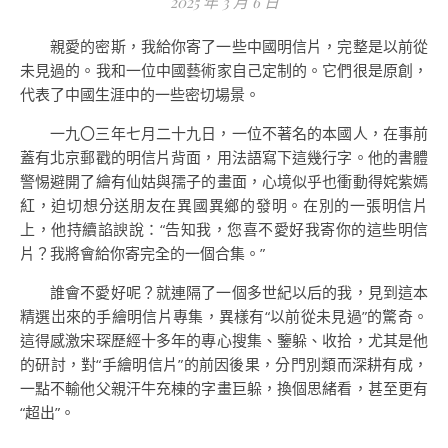
2025 年 3 月 6 日
親愛的密斯，我給你寄了一些中國明信片，完整是以前從
未見過的。我和一位中國藝術家自己定制的。它們很是原創，
代表了中國生涯中的一些密切場景。
一九〇三年七月二十九日，一位不著名的本國人，在事前
蓋有北京郵戳的明信片背面，用法語寫下這幾行字。他的書體
警惕避開了繪有仙姑與孺子的畫面，心境似乎也衝動得姹紫嫣
紅，迫切想分送朋友在異國異鄉的發明。在別的一張明信片
上，他持續諂諛說：“告知我，您喜不愛好我寄你的這些明信
片？我將會給你寄完全的一個合集。”
誰會不愛好呢？就連隔了一個多世紀以后的我，見到這本
精選岀來的手繪明信片專集，異樣有“以前從未見過”的驚奇。
這得感激宋琛歷經十多年的專心搜集、鑒躲、收拾，尤其是他
的研討，對“手繪明信片”的前因後果，分門別類而深耕有成，
一點不輸他父親汗牛充棟的字畫巨躲，換個思緒看，甚至更有
“超出”。