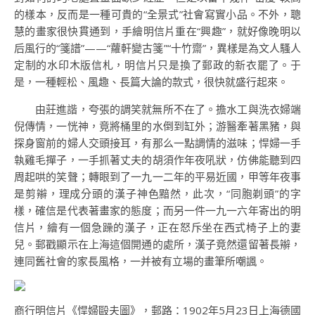
的樣本，反而是一種可貴的“全景式”社會寫實小品。不外，聰
慧的畫家很快貫通到，手繪明信片重在“興趣”，就好像晚明以
后風行的“箋譜”——“蘿軒變古箋”“十竹齋”，異樣是為文人騷人
定制的水印木版信札，明信片只是換了郵政的新衣罷了。于
是，一種輕松、風趣、長篇大論的款式，很快就盛行起來。
由莊進諧，夸張的調笑就無所不在了。擔水工與洗衣婦端
倪傳情，一恍神，竟將桶里的水倒到缸外；游醫牽著黑豬，與
探身窗前的婦人交頭接耳，有那么一點調情的滋味；悍婦一手
執雞毛撣子，一手抓著丈夫的胡須作年夜吼狀，仿佛能聽到四
周起哄的笑聲；轉眼到了一九一二年的平易近國，甲等年夜事
是剪辮，理成分頭的漢子神色黯然，此次，“同胞剃頭”的字
樣，確信是代表著畫家的態度；而另一件一九一六年寄出的明
信片，繪有一個急躁的漢子，正在怒斥坐在西式椅子上的妻
兒。郵戳顯示在上海這個開通的處所，漢子竟然還留著長辮，
連同舊社會的家長風格，一并被有立場的畫筆所嘲諷。
商行明信片《悍婦毆夫圖》，郵路：1902年5月23日上海德國